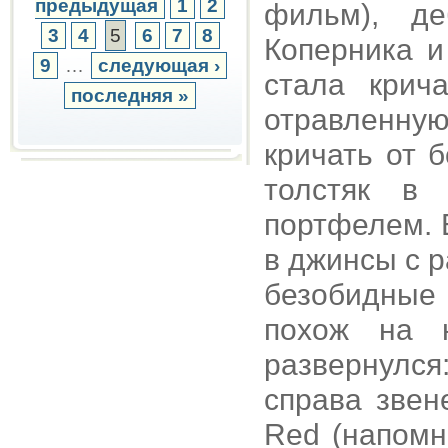
предыдущая
1
2
фильм), де
3
4
5
6
7
8
Коперника и
9
…
следующая ›
стала крич
последняя »
отравленну
кричать от 
толстяк в
портфелем. 
в джинсы с 
безобидные
похож на 
развернулс
справа звен
Red (напомн