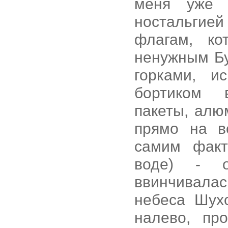
меня уже 
ностальгие
флагам, к
ненужным Б
горками, и
бортиком 
пакеты, алю
прямо на в
самим факт
воде) - о
ввинчивал
небеса Шух
налево, пр