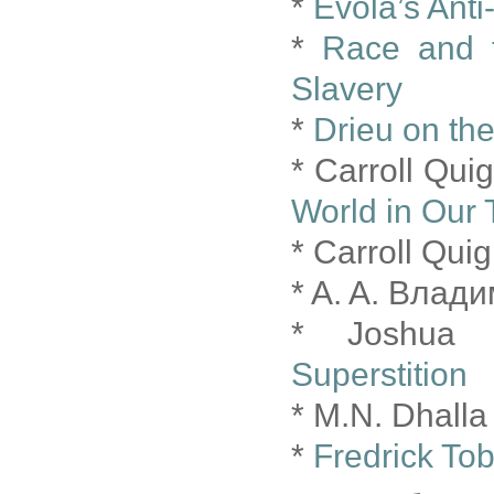
*
Evola’s Ant
*
Race and t
Slavery
*
Drieu on the
* Carroll Qui
World in Our
* Carroll Qui
* A. A. Влад
* Joshua 
Superstition
* M.N. Dhall
*
Fredrick Tob