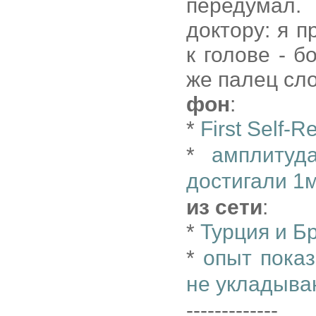
передумал.
доктору: я п
к голове - б
же палец сл
фон
:
*
First Self-R
*
амплитуд
достигали 1
из сети
:
*
Турция и Б
*
опыт пока
не укладыва
-------------