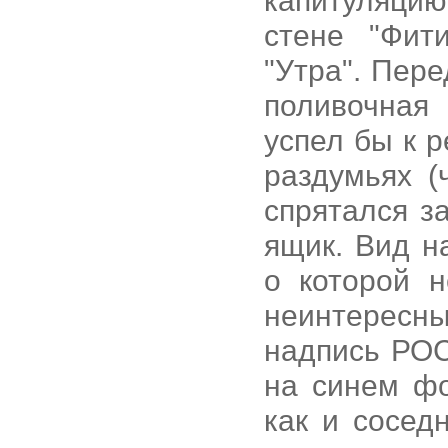
капитуляци
стене "Фит
"Утра". Пер
поливочная
успел бы к 
раздумьях (
спрятался з
ящик. Вид н
о которой н
неинтересны
надпись РОС
на синем ф
как и сосед