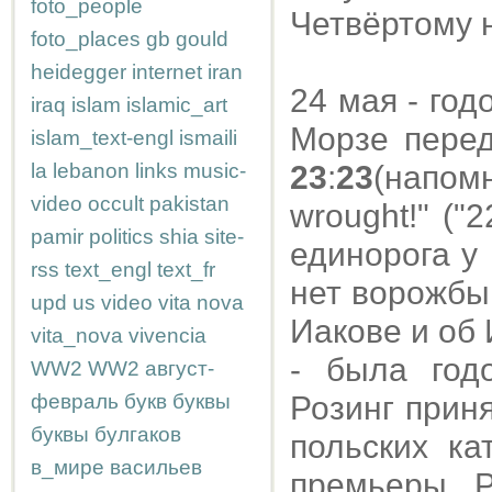
foto_people
Четвёртому 
foto_places
gb
gould
heidegger
internet
iran
24 мая - го
iraq
islam
islamic_art
Морзе перед
islam_text-engl
ismaili
la
lebanon
links
music-
23
:
23
(напом
video
occult
pakistan
wrought!" ("
pamir
politics
shia
site-
единорога у 
rss
text_engl
text_fr
нет ворожбы 
upd
us
video
vita nova
Иакове и об И
vita_nova
vivencia
- была год
WW2
WW2
август-
февраль
букв
буквы
Розинг прин
буквы
булгаков
польских ка
в_мире
васильев
премьеры 