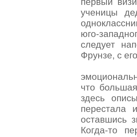
первый визи
ученицы де
одноклассни
юго-западн
следует на
Фрунзе, с ег
эмоциональн
что большая
здесь описы
перестала 
оставшись 
Когда-то п