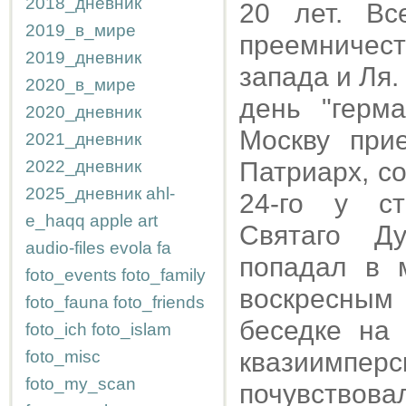
2018_дневник
20 лет. Вс
2019_в_мире
преемничес
2019_дневник
запада и Ля.
2020_в_мире
день "герм
2020_дневник
Москву при
2021_дневник
2022_дневник
Патриарх, 
2025_дневник
ahl-
24-го у ст
e_haqq
apple
art
Святаго Д
audio-files
evola
fa
попадал в 
foto_events
foto_family
воскресным
foto_fauna
foto_friends
беседке на 
foto_ich
foto_islam
foto_misc
квазиимперс
foto_my_scan
почувствов