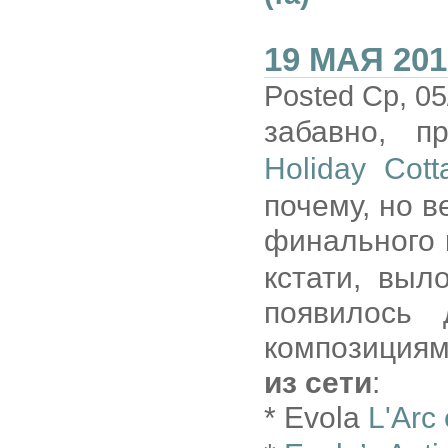
19 МАЯ 201
Posted Ср, 05
забавно, 
Holiday Cott
почему, но в
финального 
кстати, выл
появилось
композициям
из сети
:
* Evola
L'Arc