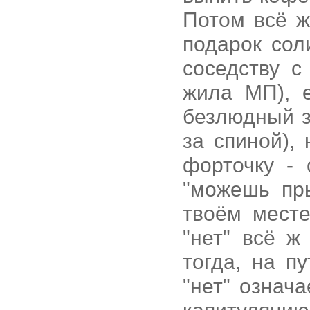
Потом всё ж
подарок сол
соседству с
жила МП), 
безлюдный з
за спиной),
форточку - 
"можешь пры
твоём месте
"нет" всё ж
тогда, на п
"нет" означа