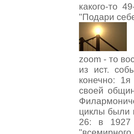
какого-то 4
"Подари себ
zoom - то во
из ист. соб
конечно: 1я
своей общин
Филармониче
циклы были 
26: в 1927
"всемирног