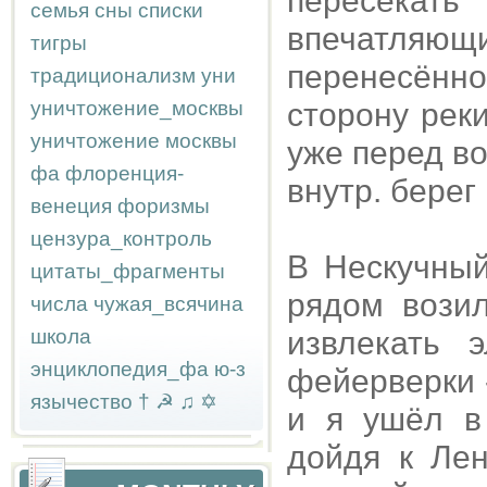
пересекать
семья
сны
списки
впечатляющ
тигры
перенесённо
традиционализм
уни
уничтожение_москвы
сторону рек
уничтожение москвы
уже перед в
фа
флоренция-
внутр. берег
венеция
форизмы
цензура_контроль
В Нескучный
цитаты_фрагменты
рядом возил
числа
чужая_всячина
школа
извлекать 
энциклопедия_фа
ю-з
фейерверки 
язычество
†
☭
♫
✡
и я ушёл в
дойдя к Лен