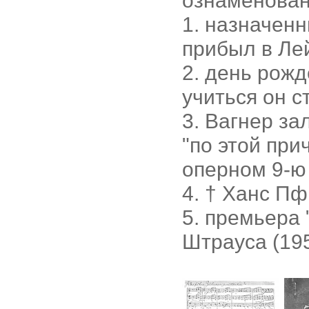
ознаменова
1. назначенн
прибыл в Лей
2. день рожд
учиться он с
3. Вагнер за
"по этой пр
оперном 9-ю 
4. † Ханс Пф
5. премьера 
Штрауса (195