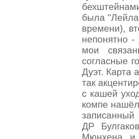
бехштейнами
была "Лейла
времени), в
непонятно -
мои связа
согласные г
Дуэт. Карта 
так акцентир
с кашей ухо
компе нашёл
записанный 
ДР Булгако
Мюнхена и 