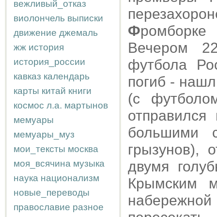
вежливый_отказ
перезахор
виолончель
выписки
Ф
ромборке
движение
джемаль
Вечером 22
жж
история
история_россии
футбола Ро
кавказ
календарь
погиб - нашл
карты
китай
книги
(с футболо
космос
л.а.
мартынов
отправился 
мемуары
большими с
мемуары_муз
грызунов), 
мои_тексты
москва
моя_всячина
музыка
двумя голу
наука
национализм
Крымским м
новые_переводы
набережн
православие
разное