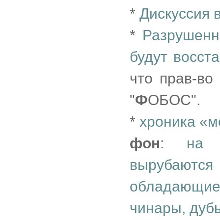
*
Дискуссия 
*
Разрушенн
будут восст
что прав-во
"
Ф
ОБОС".
*
хроника «м
фон
:
на 
вырубаютс
обладающие
чинары, дубы