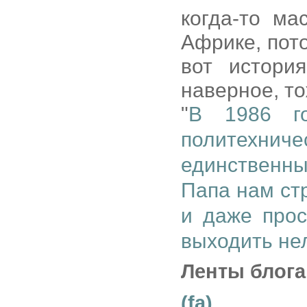
когда-то ма
Африке, пото
вот истори
наверное, т
"
В 1986 г
политехн
единственны
Папа нам стр
и даже прос
выходить не
Ленты блога
(fa)