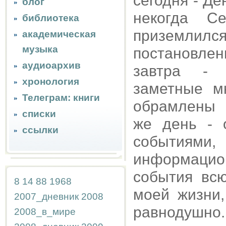
сегодня - Де
блог
некогда C
библиотека
приземлился
академическая
музыка
постановлен
аудиоархив
завтра - 
хронология
заметные м
Телеграм: книги
обрамлены 
списки
же день - 
ссылки
событиям
информаци
события всю
8
14
88
1968
моей жизни,
2007_дневник
2008
равнодушно.
2008_в_мире