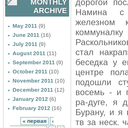
дорогой по
MONTHLY
ARCHIVE
Намина с
железном 
May 2011
(9)
коммунал
June 2011
(16)
Раскольнико
July 2011
(9)
стал накра
August 2011
(11)
беседка у е
September 2011
(9)
центре пол
October 2011
(10)
подошли ст
November 2011
(10)
December 2011
(12)
восемь - и 
January 2012
(6)
ра-дуге, я
February 2012
(16)
Бурану, и я
тв за неск. 
« первая
‹