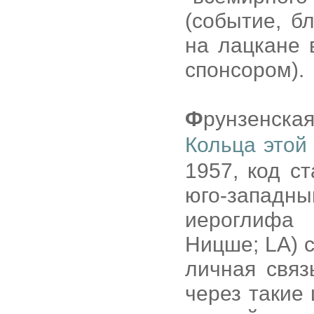
(событие, б
на лацкане 
спонсором).
Ф
рунзенска
Кольца этой
1957, код с
юго-запад
иероглифа 
Ницше; LA) 
личная свя
через такие 