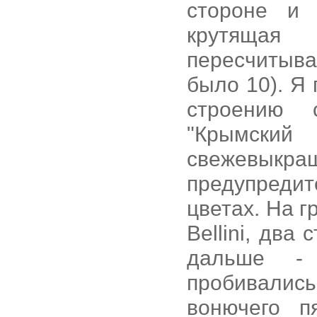
стороне и 
крутящая
пересчитывая
было 10). Я
строению 
"Крымски
свежевы
предупреди
цветах. На г
Bellini, два
дальше - 
пробивалис
вонючего п