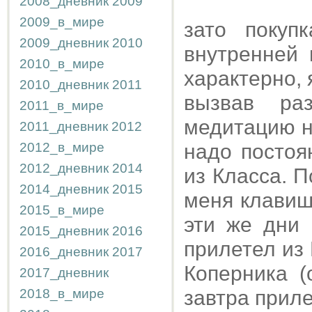
2008_дневник
2009
2009_в_мире
зато покуп
2009_дневник
2010
внутренней 
2010_в_мире
характерно, 
2010_дневник
2011
вызвав ра
2011_в_мире
медитацию н
2011_дневник
2012
2012_в_мире
надо постоя
2012_дневник
2014
из Класса. 
2014_дневник
2015
меня клавиш
2015_в_мире
эти же дни 
2015_дневник
2016
прилетел из
2016_дневник
2017
Коперника (
2017_дневник
2018_в_мире
завтра приле