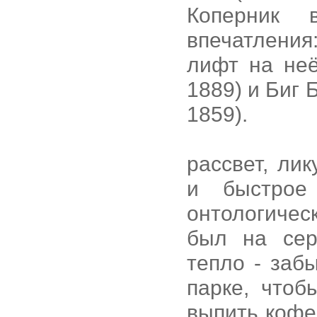
Коперник в
впечатлени
лифт на не
1889) и Биг 
1859).
рассвет, ли
и быстрое
онтологичес
был на сер
тепло - заб
парке, чтоб
выпить кофе,