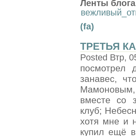
Ленты блога
вежливый_от
(fa)
ТРЕТЬЯ К
Posted Втр, 0
посмотрел 
занавес, ч
Мамоновым,
вместе со 
клуб; Небес
хотя мне и 
купил ещё в