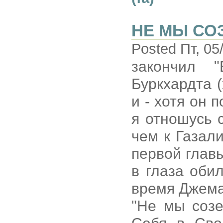
НЕ МЫ СОЗ
Posted Пт, 05
закончил 
Буркхардта 
и - хотя он 
я отношусь 
чем к Газали
первой главы
в глаза оби
время Джема
"Не мы созе