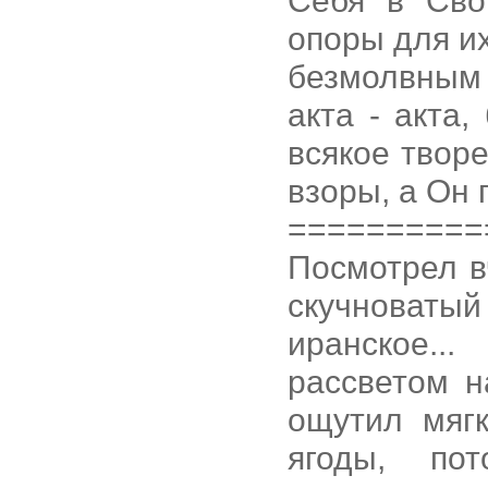
Себя в Сво
опоры для и
безмолвным
акта - акта,
всякое творе
взоры, а Он п
==========
Посмотрел в
скучноват
иранское.
рассветом н
ощутил мягк
ягоды, по