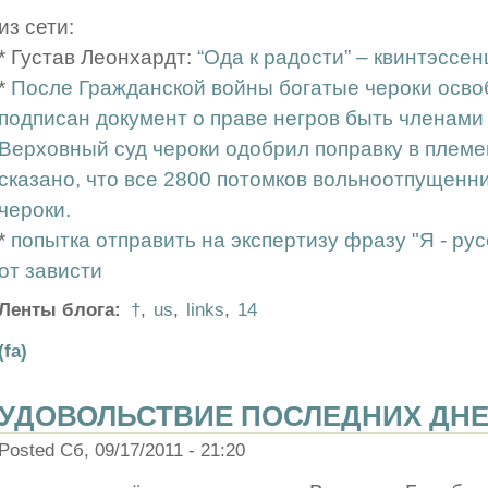
из сети:
* Густав Леонхардт:
“Ода к радости” – квинтэссе
*
После Гражданской войны богатые чероки освоб
подписан документ о праве негров быть членами 
Верховный суд чероки одобрил поправку в племен
сказано, что все 2800 потомков вольноотпущенн
чероки.
*
попытка отправить на экспертизу фразу "Я - рус
от зависти
Ленты блога:
†
,
us
,
links
,
14
(fa)
УДОВОЛЬСТВИЕ ПОСЛЕДНИХ ДНЕЙ
Posted Сб, 09/17/2011 - 21:20