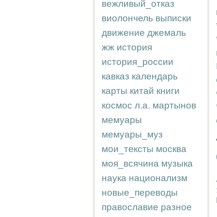
вежливый_отказ
виолончель
выписки
движение
джемаль
жж
история
история_россии
кавказ
календарь
карты
китай
книги
космос
л.а.
мартынов
мемуары
мемуары_муз
мои_тексты
москва
моя_всячина
музыка
наука
национализм
новые_переводы
православие
разное