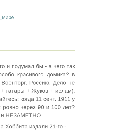
в_мире
то и подумал бы - а чего так
особо красивого домика? в
 Военторг, Россию. Дело не
+ татары + Жуков + ислам),
йтесь: когда 11 сент. 1911 у
х ровно через 90 и 100 лет?
й, и НЕЗАМЕТНО.
а Хоббита издали 21-го -