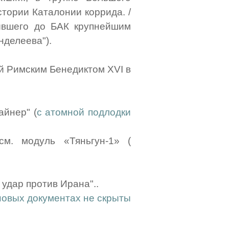
стории Каталонии коррида. /
ывшего до БАК крупнейшим
нделеева").
й Римским Бенедиктом XVI в
айнер" (
с атомной подлодки
см. модуль «Тяньгун-1» (
удар против Ирана"..
новых документах не скрыты