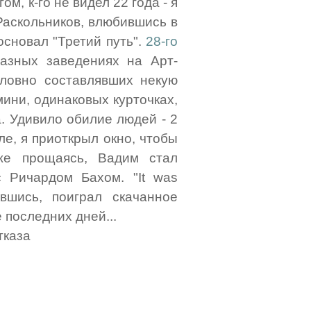
м, к-го не видел 22 года - я
 Раскольников, влюбившись в
основал "Третий путь".
28-го
азных заведениях на Арт-
словно составлявших некую
мини, одинаковых курточках,
. Удивило обилие людей - 2
ле, я приоткрыл окно, чтобы
же прощаясь, Вадим стал
 Ричардом Бахом. "It was
вшись, поиграл скачанное
 последних дней...
тказа