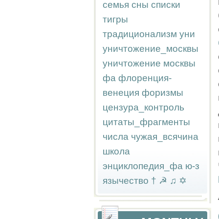
семья
сны
списки
тигры
традиционализм
уни
уничтожение_москвы
уничтожение москвы
фа
флоренция-
венеция
форизмы
цензура_контроль
цитаты_фрагменты
числа
чужая_всячина
школа
энциклопедия_фа
ю-з
язычество
†
☭
♫
✡