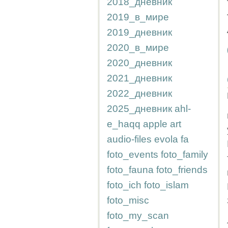
2018_дневник
2019_в_мире
2019_дневник
2020_в_мире
2020_дневник
2021_дневник
2022_дневник
2025_дневник
ahl-
e_haqq
apple
art
audio-files
evola
fa
foto_events
foto_family
foto_fauna
foto_friends
foto_ich
foto_islam
foto_misc
foto_my_scan