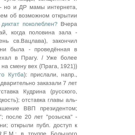
 - но и ДР мамы интернета,
ем об возможном открытии
диктат поколеблен?
Вчера
й, когда половина зала -
нь св.Вацлава), закончил
ни была - проведённая в
ехал в Прагу. / Уже более
 на смену вех (Прага, 1921))
то Кутба
): прислали, напр.,
дварительно заказали 7 лет
тавка Кудрина (русского,
кость); отставка главы аль-
лашение ВВП президентом;
; после 20 лет "розыска" -
и; открыли публ. доступ к
.E.M.; в труппе Большого