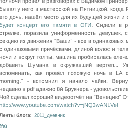
полночи провёл в разговорах с Вадимом Гринберго
бывал у него в мастерской на Пятницкой, когда
его дочь, нашёл место для их будущей жизни и 
будет концерт его памяти в ОГИ
. Сидели в р
стрелке, поразила униформенность девушек, 
секцию из движения "Ваши" - все в одинаковых 
с одинаковыми причёсками, длиной волос и тела
ночи и вокруг толпы, машина пробиралась еле-е
добавить Шумана в окружавший вертеп... У
вспоминать, как провёл похожую ночь в LA c
morning." - вспомнил я начало чайки. Верну
недавно в pdf адажио 8й Брукнера - удовольствие
Чой сделал хороший видеоотчёт на "Венецию" О
http://www.youtube.com/watch?v=jNQ3wANLVeI
Ленты блога:
2011_дневник
(fa)