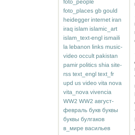
foto_people
foto_places
gb
gould
heidegger
internet
iran
iraq
islam
islamic_art
islam_text-engl
ismaili
la
lebanon
links
music-
video
occult
pakistan
pamir
politics
shia
site-
rss
text_engl
text_fr
upd
us
video
vita nova
vita_nova
vivencia
WW2
WW2
август-
февраль
букв
буквы
буквы
булгаков
в_мире
васильев