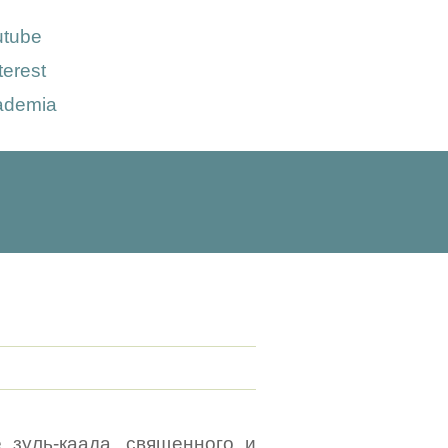
utube
terest
ademia
 зуль-каада, священного и