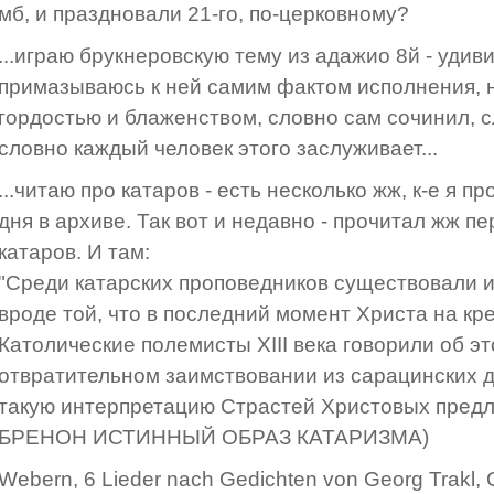
мб, и праздновали 21-го, по-церковному?
...играю брукнеровскую тему из адажио 8й - удиви
примазываюсь к ней самим фактом исполнения, 
гордостью и блаженством, словно сам сочинил, с
словно каждый человек этого заслуживает...
...читаю про катаров - есть несколько жж, к-е я п
дня в архиве. Так вот и недавно - прочитал жж п
катаров. И там:
"Среди катарских проповедников существовали и
вроде той, что в последний момент Христа на кр
Католические полемисты XIII века говорили об эт
отвратительном заимствовании из сарацинских д
такую интерпретацию Страстей Христовых предл
БРЕНОН ИСТИННЫЙ ОБРАЗ КАТАРИЗМА)
Webern, 6 Lieder nach Gedichten von Georg Trakl,