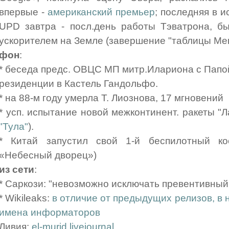
впервые -
американский премьер
; последняя в и
UPD завтра - посл.день работы Тэватрона, б
ускорителем на Земле (завершение "таблицы Ме
фон
:
* беседа предс. ОВЦС МП митр.Илариона с Папо
резиденции в Кастель Гандольфо.
* на 88-м году умерла Т. Лиознова, 17 мгновений
* усп. испытание новой межконтинент. ракеты "Л
"Тула"
).
* Китай запустил свой 1-й беспилотный ко
«Небесный дворец»)
из сети
:
* Саркози: "невозможно исключать превентивный 
* Wikileaks:
в отличие от предыдущих релизов, в 
имена информаторов
Ливия:
el-murid.livejournal