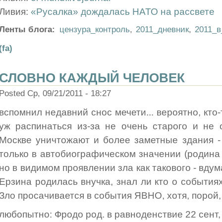
Ливия:
«Русалка» дождалась НАТО на рассвете
Ленты блога:
цензура_контроль
,
2011_дневник
,
2011_
(fa)
СЛОВНО КАЖДЫЙ ЧЕЛОВЕК
Posted Ср, 09/21/2011 - 18:27
вспомнил недавний снос мечети... вероятно, кто-
уж распинаться из-за не очень старого и не 
Москве уничтожают и более заметные здания -
только в автобиографическом значении (родина 
но в видимом проявлении зла как такового - вдума
Ерзина родилась внучка, знал ли кто о события
Зло просачивается в события ЯВНО, хотя, поро
любопытно: Фродо род. в равноденствие 22 сент, 