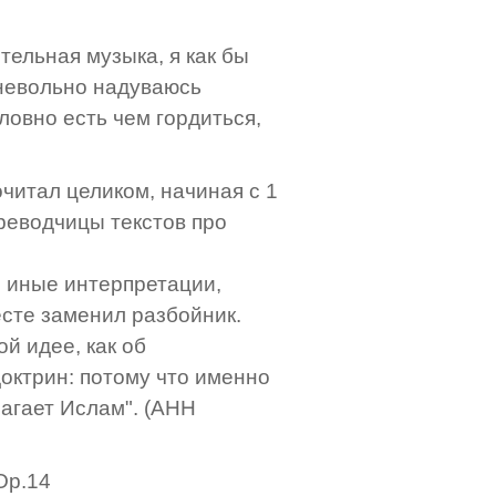
тельная музыка, я как бы
невольно надуваюсь
ловно есть чем гордиться,
рочитал целиком, начиная с 1
ереводчицы текстов про
 иные интерпретации,
есте заменил разбойник.
ой идее, как об
октрин: потому что именно
агает Ислам". (АНН
 Op.14