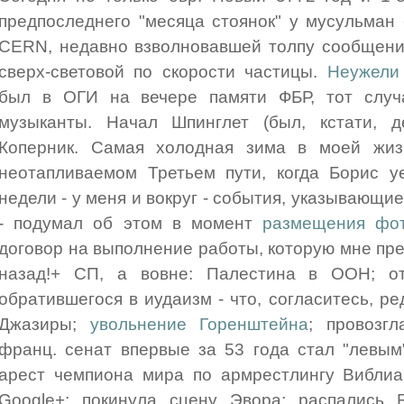
предпоследнего "месяца стоянок" у мусульман
CERN, недавно взволновавшей толпу сообщени
сверх-световой по скорости частицы.
Неужели 
был в ОГИ на вечере памяти ФБР, тот случа
музыканты. Начал Шпинглет (был, кстати, де
Коперник. Самая холодная зима в моей жиз
неотапливаемом Третьем пути, когда Борис у
недели - у меня и вокруг - события, указывающие
- подумал об этом в момент
размещения фо
договор на выполнение работы, которую мне пре
назад!+ СП, а вовне: Палестина в ООН; отс
обратившегося в иудаизм - что, согласитесь, ред
Джазиры;
увольнение Горенштейна
; провозг
франц. сенат впервые за 53 года стал "левым"
арест чемпиона мира по армрестлингу Виблиан
Google+; покинула сцену Эвора; распались R