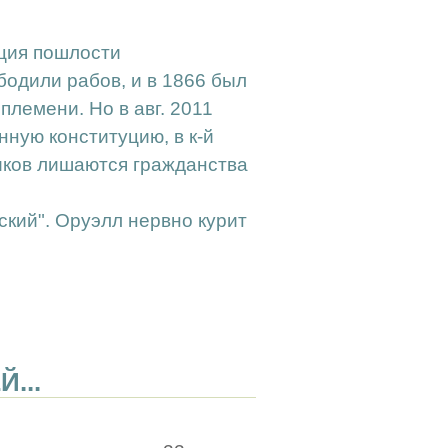
нция пошлости
одили рабов, и в 1866 был
племени. Но в авг. 2011
ную конституцию, в к-й
иков лишаются гражданства
ский". Оруэлл нервно курит
...