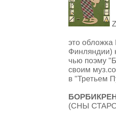
это обложка 
Финляндии) к
чью поэму "Б
своим муз.с
в "Третьем Пу
БОРБИКРЕ
(СНЫ СТАР