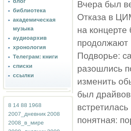
блог
Вчера был ве
библиотека
Отказа в ЦИ
академическая
на концерте 
музыка
аудиоархив
продолжают 
хронология
Подворье: са
Телеграм: книги
списки
разошлись по
ссылки
изменить об
был драйвов
8
14
88
1968
встретилась 
2007_дневник
2008
понятная: п
2008_в_мире