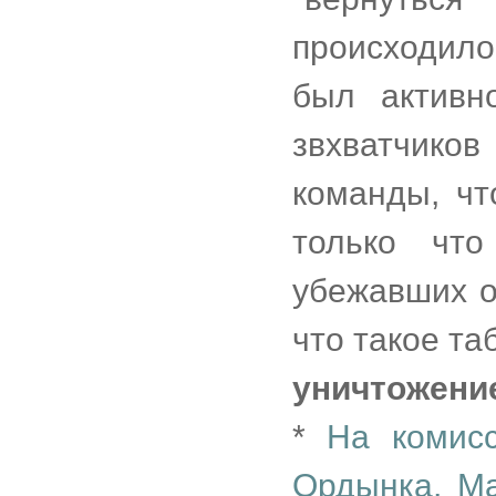
происходило
был активн
звхватчиков
команды, чт
только что
убежавших о
что такое таб
уничтожени
*
На комис
Ордынка, М