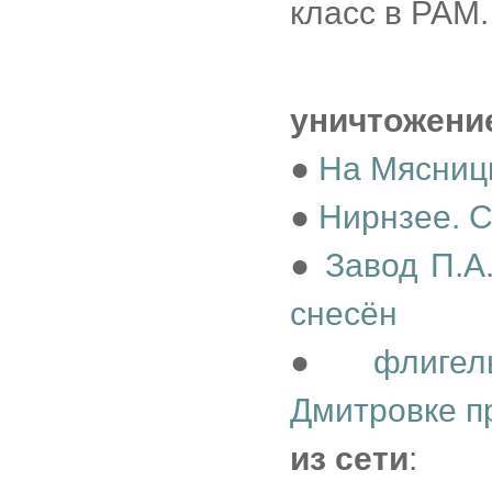
класс в РАМ.
уничтожени
●
На Мясниц
●
Нирнзее. 
●
Завод П.А
снесён
●
флиге
Дмитровке п
из сети
: