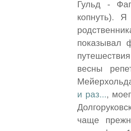
Гульд - Фа
копнуть). 
родственн
показывал ф
путешестви
весны репе
Мейерхольда
и раз...
, мое
Долгоруков
чаще прежн