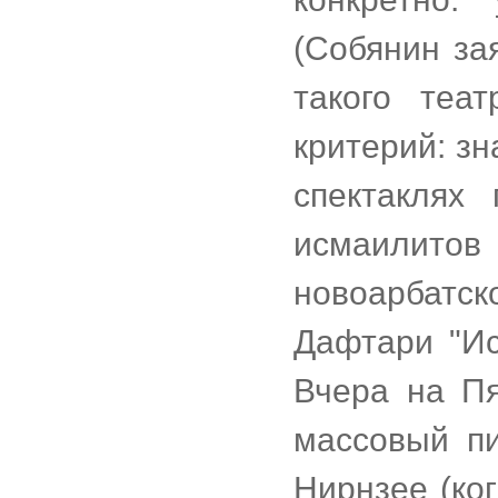
(Собянин за
такого теат
критерий: зн
спектаклях
исмаилито
новоарбатс
Дафтари "Ис
Вчера на Пя
массовый пи
Нирнзее (ко