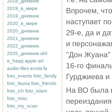
2018_дневник
2019_в_мире
Впрочем, что
2019_дневник
наступает по
2020_в_мире
2020_дневник
29-е, да и д
2021_дневник
и персонажа
2022_дневник
"Дон Жуана" 
2025_дневник
ahl-
e_haqq
apple
art
16-го финал
audio-files
evola
fa
Гурджиева и
foto_events
foto_family
foto_fauna
foto_friends
На ВО была 
foto_ich
foto_islam
foto_misc
переиздания 
foto_my_scan