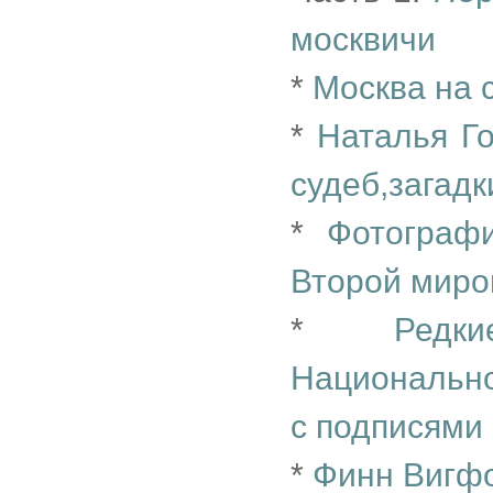
москвичи
*
Москва на 
*
Наталья Г
судеб,загад
*
Фотограф
Второй миро
*
Редк
Национально
с подписями
*
Финн Вигф