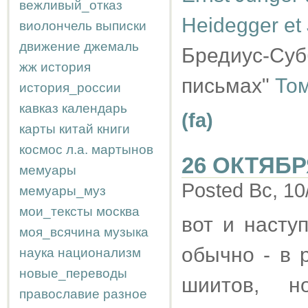
вежливый_отказ
Heidegger et
виолончель
выписки
движение
джемаль
Бредиус-Суб
жж
история
письмах"
Том
история_россии
кавказ
календарь
(fa)
карты
китай
книги
космос
л.а.
мартынов
26 ОКТЯБР
мемуары
Posted Вс, 10
мемуары_муз
мои_тексты
москва
вот и насту
моя_всячина
музыка
обычно - в 
наука
национализм
новые_переводы
шиитов, 
православие
разное