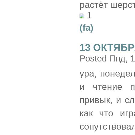
растёт шерст
1
(fa)
13 ОКТЯБР
Posted Пнд, 1
ура, понедел
и чтение п
привык, и с
как что иг
сопутство