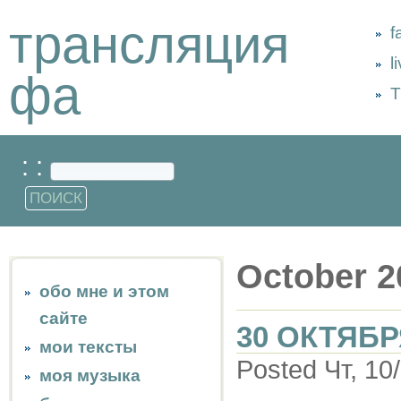
трансляция
f
l
фа
Т
: :
October 2
обо мне и этом
сайте
30 ОКТЯБР
мои тексты
Posted Чт, 10
моя музыка