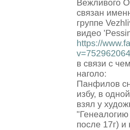
Вежливого От
связан именн
группе Vezhli
видео 'Pessi
https://www.
v=75296206
в связи с че
наголо:
Панфилов сни
избу, в одной
взял у худо
"Генеалогию
после 17г) и