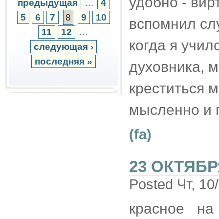
удобно - вир
предыдущая
…
4
5
6
7
8
9
10
вспомнил слу
11
12
…
когда я учил
следующая ›
последняя »
духовника, м
креститься м
мысленно и 
(fa)
23 ОКТЯБР
Posted Чт, 10
красное на