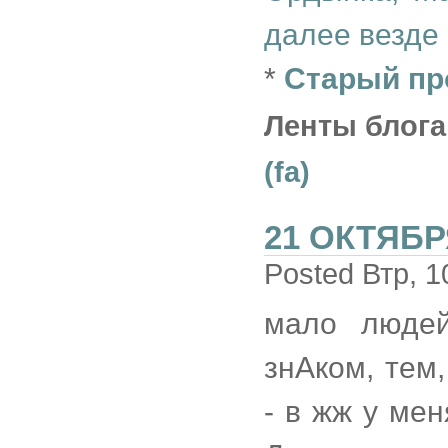
далее везде
*
Старый пр
Ленты блога
(fa)
21 ОКТЯБР
Posted Втр, 1
мало людей
знАком, тем
- в жж у мен