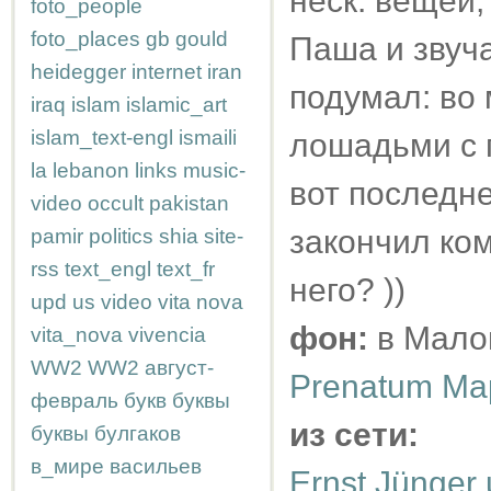
неск. вещей,
foto_people
foto_places
gb
gould
Паша и звуча
heidegger
internet
iran
подумал: во 
iraq
islam
islamic_art
islam_text-engl
ismaili
лошадьми с п
la
lebanon
links
music-
вот последне
video
occult
pakistan
закончил ком
pamir
politics
shia
site-
rss
text_engl
text_fr
него? ))
upd
us
video
vita nova
фон:
в Мало
vita_nova
vivencia
WW2
WW2
август-
Prenatum Ма
февраль
букв
буквы
из сети:
буквы
булгаков
в_мире
васильев
Ernst Jünger 