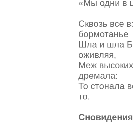
«Мы одни в 
Сквозь все в
бормотанье
Шла и шла Б
оживляя,
Меж высоких
дремала:
То стонала в
то.
Сновидения