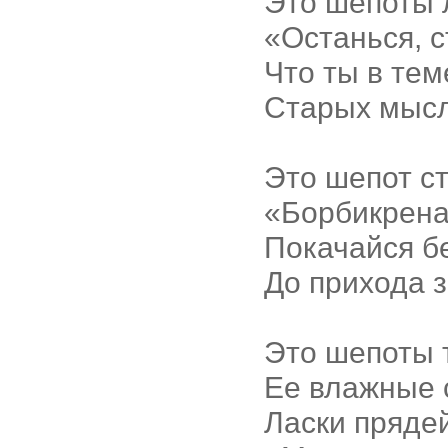
Это шепоты 
«Останься, 
Что ты в те
Старых мысл
Это шепот ст
«Борбикрена
Покачайся б
До прихода з
Это шепоты 
Ее влажные 
Ласки прядей