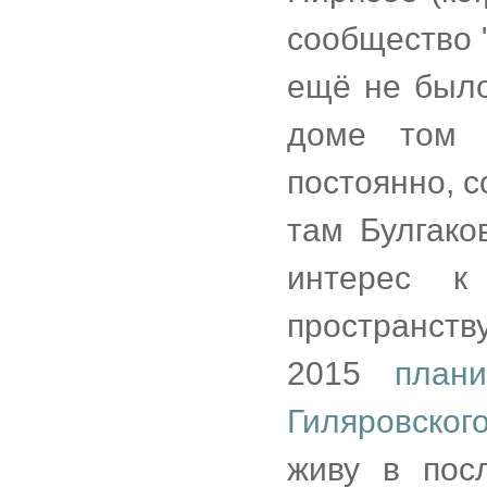
сообщество 
ещё не было
доме том 
постоянно, с
там Булгако
интерес к
пространст
2015
план
Гиляровског
живу в пос