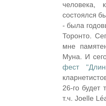
человека, 
состоялся б
- была годов
Торонто. Се
мне памяте
Муна. И сег
фест "Длин
кларнетисто
26-го будет 
т.ч. Joelle L