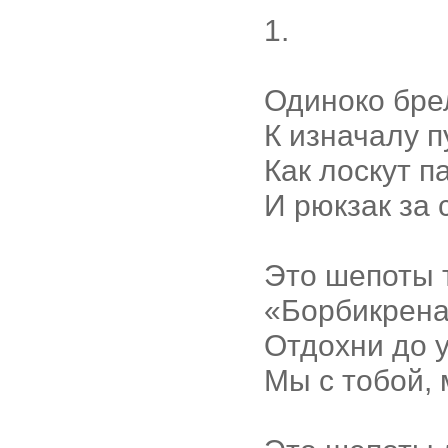
1.
Одиноко брел
К изначалу 
Как лоскут п
И рюкзак за 
Это шепоты 
«Борбикрена,
Отдохни до 
Мы с тобой, 