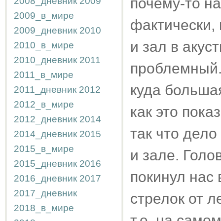
почему-то на
2008_дневник
2009
2009_в_мире
фактически, 
2009_дневник
2010
и зал в акус
2010_в_мире
2010_дневник
2011
проблемный.
2011_в_мире
куда больша
2011_дневник
2012
2012_в_мире
как это пок
2012_дневник
2014
так что дело
2014_дневник
2015
2015_в_мире
и зале. Голов
2015_дневник
2016
покинул нас 
2016_дневник
2017
2017_дневник
стрелок от л
2018_в_мире
т.е. на самом