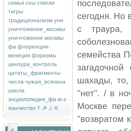
последовате
семья
сны
списки
тигры
сегодня. Но 
традиционализм
уни
с траура, 
уничтожение_москвы
уничтожение москвы
соболезнова
фа
флоренция-
семейства По
венеция
форизмы
цензура_контроль
загадочной
цитаты_фрагменты
шахады, то,
числа
чужая_всячина
школа
"нет". / в 
энциклопедия_фа
ю-з
Москве пере
язычество
†
☭
♫
✡
"возвратом 