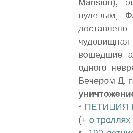
Mansion), 
нулевым, Ф
доставлен
чудовищная
вошедшие а
одного невр
Вечером Д. 
уничтожени
*
ПЕТИЦИЯ 
(+
о троллях
*
190-летн