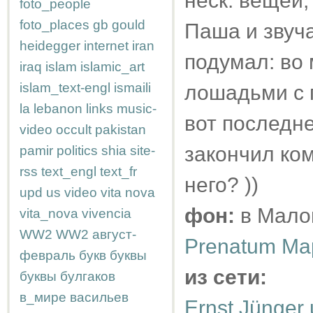
неск. вещей,
foto_people
foto_places
gb
gould
Паша и звуча
heidegger
internet
iran
подумал: во 
iraq
islam
islamic_art
islam_text-engl
ismaili
лошадьми с п
la
lebanon
links
music-
вот последне
video
occult
pakistan
закончил ком
pamir
politics
shia
site-
rss
text_engl
text_fr
него? ))
upd
us
video
vita nova
фон:
в Мало
vita_nova
vivencia
WW2
WW2
август-
Prenatum Ма
февраль
букв
буквы
из сети:
буквы
булгаков
в_мире
васильев
Ernst Jünger 