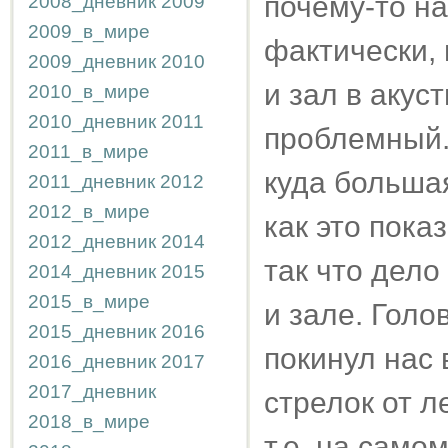
почему-то на
2008_дневник
2009
2009_в_мире
фактически, 
2009_дневник
2010
и зал в акус
2010_в_мире
2010_дневник
2011
проблемный.
2011_в_мире
куда больша
2011_дневник
2012
2012_в_мире
как это пок
2012_дневник
2014
так что дело
2014_дневник
2015
2015_в_мире
и зале. Голов
2015_дневник
2016
покинул нас 
2016_дневник
2017
2017_дневник
стрелок от л
2018_в_мире
т.е. на самом