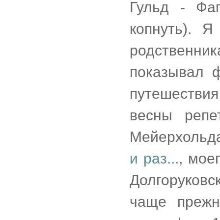
Гульд - Фа
копнуть). 
родственн
показывал ф
путешестви
весны репе
Мейерхольда
и раз...
, мое
Долгоруков
чаще прежн