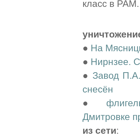
класс в РАМ.
уничтожени
●
На Мясниц
●
Нирнзее. 
●
Завод П.А
снесён
●
флиге
Дмитровке п
из сети
: