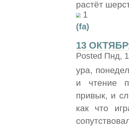
растёт шерст
1
(fa)
13 ОКТЯБР
Posted Пнд, 1
ура, понедел
и чтение п
привык, и с
как что иг
сопутство