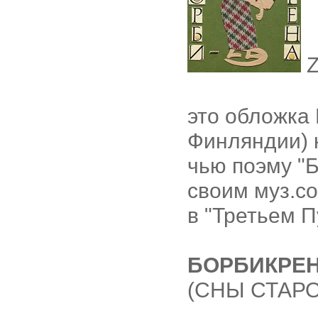
это обложка 
Финляндии) к
чью поэму "Б
своим муз.с
в "Третьем Пу
БОРБИКРЕ
(СНЫ СТАР