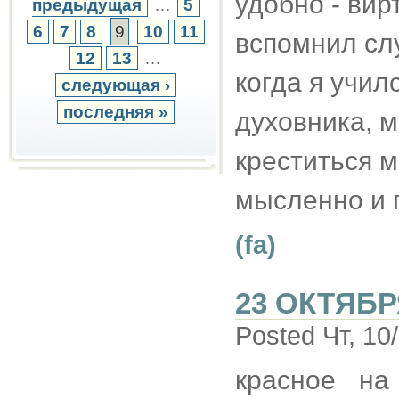
удобно - вир
предыдущая
…
5
6
7
8
9
10
11
вспомнил слу
12
13
…
когда я учил
следующая ›
последняя »
духовника, м
креститься м
мысленно и 
(fa)
23 ОКТЯБР
Posted Чт, 10
красное на