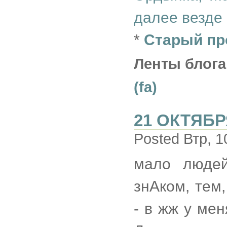
далее везде
*
Старый пр
Ленты блога
(fa)
21 ОКТЯБР
Posted Втр, 1
мало людей
знАком, тем
- в жж у мен