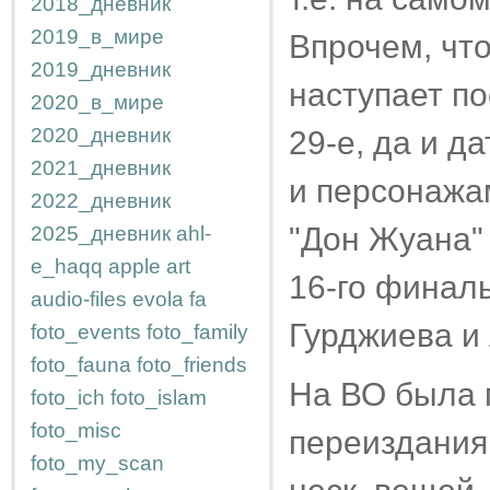
2018_дневник
2019_в_мире
Впрочем, что
2019_дневник
наступает по
2020_в_мире
2020_дневник
29-е, да и д
2021_дневник
и персонажа
2022_дневник
"Дон Жуана" 
2025_дневник
ahl-
e_haqq
apple
art
16-го финал
audio-files
evola
fa
Гурджиева и
foto_events
foto_family
foto_fauna
foto_friends
На ВО была 
foto_ich
foto_islam
foto_misc
переиздания 
foto_my_scan