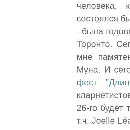
человека, 
состоялся б
- была годов
Торонто. Се
мне памяте
Муна. И сег
фест "Длин
кларнетисто
26-го будет 
т.ч. Joelle L