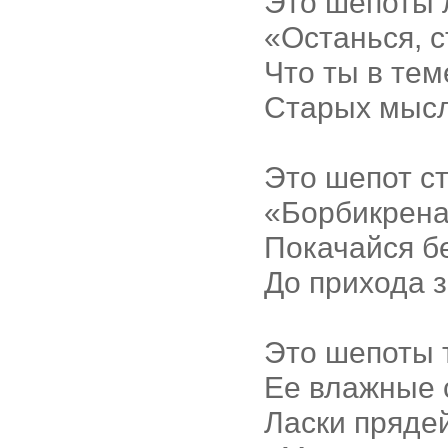
Это шепоты 
«Останься, 
Что ты в те
Старых мысл
Это шепот ст
«Борбикрена
Покачайся б
До прихода з
Это шепоты 
Ее влажные 
Ласки прядей