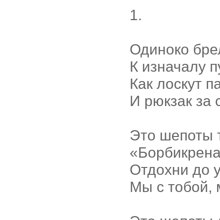
1.
Одиноко брел
К изначалу 
Как лоскут п
И рюкзак за 
Это шепоты 
«Борбикрена,
Отдохни до 
Мы с тобой, 