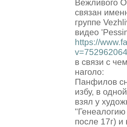
Вежливого От
связан именн
группе Vezhli
видео 'Pessi
https://www.
v=75296206
в связи с че
наголо:
Панфилов сни
избу, в одной
взял у худо
"Генеалогию
после 17г) и