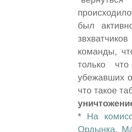
происходило
был активн
звхватчиков
команды, чт
только что
убежавших о
что такое таб
уничтожени
*
На комис
Ордынка, М