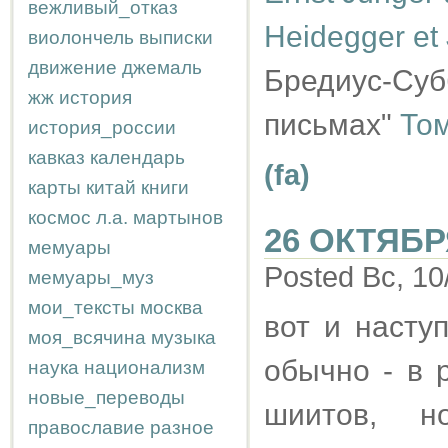
вежливый_отказ
Heidegger et
виолончель
выписки
движение
джемаль
Бредиус-Суб
жж
история
письмах"
Том
история_россии
кавказ
календарь
(fa)
карты
китай
книги
космос
л.а.
мартынов
26 ОКТЯБР
мемуары
Posted Вс, 10
мемуары_муз
мои_тексты
москва
вот и насту
моя_всячина
музыка
обычно - в 
наука
национализм
новые_переводы
шиитов, 
православие
разное