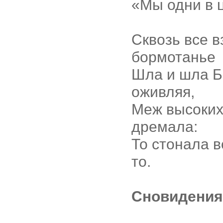
«Мы одни в 
Сквозь все в
бормотанье
Шла и шла Б
оживляя,
Меж высоких
дремала:
То стонала в
то.
Сновидения