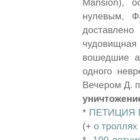
Mansion), 
нулевым, Ф
доставлен
чудовищная
вошедшие а
одного невр
Вечером Д. 
уничтожени
*
ПЕТИЦИЯ 
(+
о троллях
*
190-летн