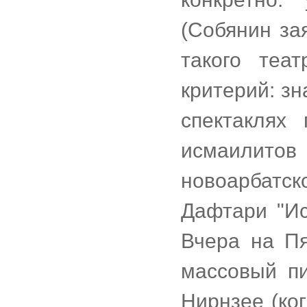
(Собянин за
такого теат
критерий: зн
спектаклях
исмаилито
новоарбатс
Дафтари "Ис
Вчера на Пя
массовый пи
Нирнзее (ко