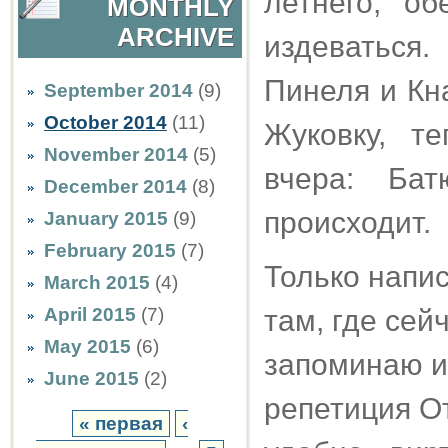
летнего, о
MONTHLY
ARCHIVE
издеваться.
Пинеля и Кн
September 2014
(9)
October 2014
(11)
Жуковку, т
November 2014
(5)
вчера: Бат
December 2014
(8)
происходит.
January 2015
(9)
February 2015
(7)
Только напис
March 2015
(4)
April 2015
(7)
там, где сейч
May 2015
(6)
запоминаю и
June 2015
(2)
репетиция От
« первая
‹