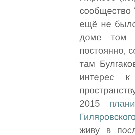
сообщество 
ещё не было
доме том 
постоянно, с
там Булгако
интерес к
пространст
2015
план
Гиляровског
живу в пос