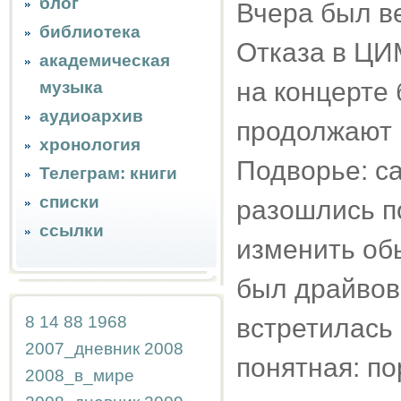
блог
Вчера был ве
библиотека
Отказа в ЦИ
академическая
на концерте 
музыка
аудиоархив
продолжают 
хронология
Подворье: са
Телеграм: книги
списки
разошлись по
ссылки
изменить об
был драйвов
8
14
88
1968
встретилась 
2007_дневник
2008
понятная: п
2008_в_мире