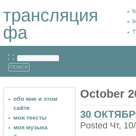
трансляция
f
l
фа
Т
: :
October 2
обо мне и этом
сайте
30 ОКТЯБР
мои тексты
Posted Чт, 10
моя музыка