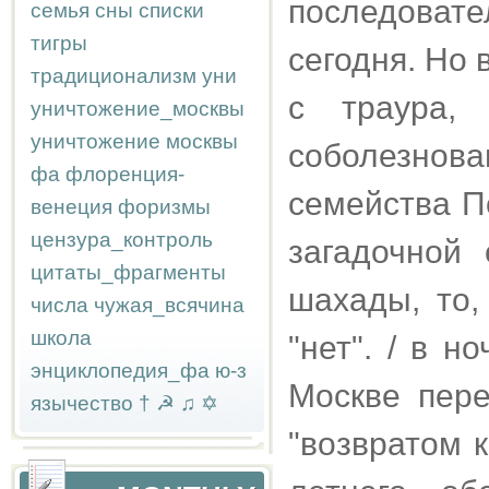
последовате
семья
сны
списки
тигры
сегодня. Но 
традиционализм
уни
с траура, 
уничтожение_москвы
уничтожение москвы
соболезнова
фа
флоренция-
семейства По
венеция
форизмы
цензура_контроль
загадочной
цитаты_фрагменты
шахады, то,
числа
чужая_всячина
школа
"нет". / в 
энциклопедия_фа
ю-з
Москве пере
язычество
†
☭
♫
✡
"возвратом 