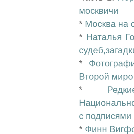
москвичи
*
Москва на 
*
Наталья Г
судеб,загад
*
Фотограф
Второй миро
*
Редк
Национально
с подписями
*
Финн Вигф