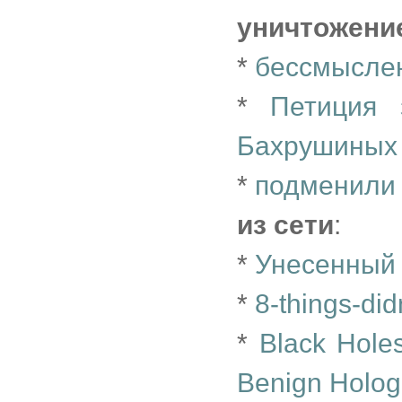
уничтожени
*
бессмысле
*
Петиция 
Бахрушиных 
*
подменили
из сети
:
*
Унесенный
*
8-things-di
*
Black Holes
Benign Holog