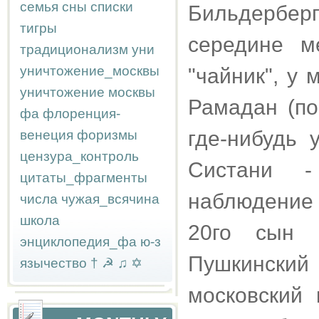
семья
сны
списки
Бильдерберг
тигры
середине м
традиционализм
уни
уничтожение_москвы
"чайник", у 
уничтожение москвы
Рамадан (по
фа
флоренция-
где-нибудь 
венеция
форизмы
цензура_контроль
Систани -
цитаты_фрагменты
наблюдение 
числа
чужая_всячина
школа
20го сын 
энциклопедия_фа
ю-з
Пушкинский 
язычество
†
☭
♫
✡
московский 