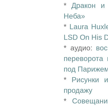
*
Дракон и
Неба»
*
Laura Huxle
LSD On His 
* аудио:
вос
переворота 
под Париже
*
Рисунки 
продажу
*
Совещан