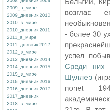
Бельгии, Ки
2008_дневник
2009
2009_в_мире
возглас ег
2009_дневник
2010
необыкновен
2010_в_мире
2010_дневник
2011
- более 30 у
2011_в_мире
прекраснейш
2011_дневник
2012
2012_в_мире
успел побыв
2012_дневник
2014
Среди них 
2014_дневник
2015
2015_в_мире
Шуллер
(игр
2015_дневник
2016
nonet 19
2016_дневник
2017
2017_дневник
академическ
2018_в_мире
21го. В то