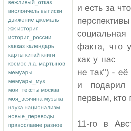
вежливый_отказ
и есть за чт
виолончель
выписки
перспективы
движение
джемаль
жж
история
социальная
история_россии
факта, что 
кавказ
календарь
карты
китай
книги
как у нас — 
космос
л.а.
мартынов
не так") - 
мемуары
мемуары_муз
и подарил 
мои_тексты
москва
первым, кто
моя_всячина
музыка
наука
национализм
новые_переводы
11-го в Ав
православие
разное