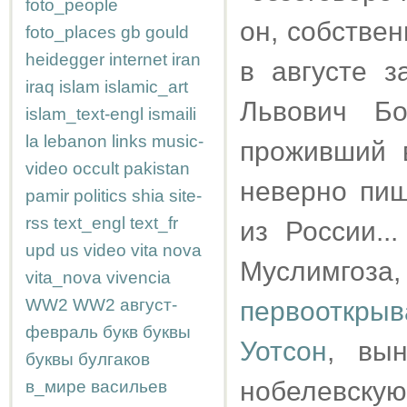
foto_people
он, собстве
foto_places
gb
gould
heidegger
internet
iran
в августе 
iraq
islam
islamic_art
Львович Б
islam_text-engl
ismaili
la
lebanon
links
music-
проживший 
video
occult
pakistan
неверно пиш
pamir
politics
shia
site-
rss
text_engl
text_fr
из России.
upd
us
video
vita nova
Муслимгоз
vita_nova
vivencia
WW2
WW2
август-
первооткр
февраль
букв
буквы
Уотсон
, вын
буквы
булгаков
нобелевскую
в_мире
васильев