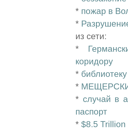
*
пожар в Во
*
Разрушение
из сети:
*
Германс
коридору
*
библиотеку
*
МЕЩЕРСКИ
*
случай в а
паспорт
*
$8.5 Trilli