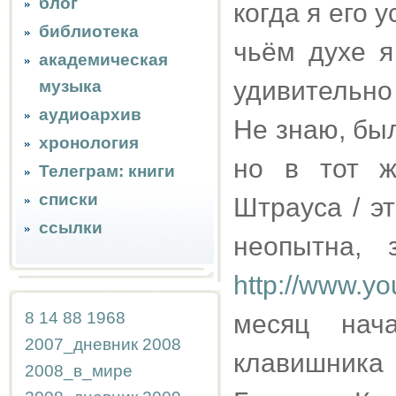
блог
когда я его 
библиотека
чьём духе я
академическая
удивительно
музыка
аудиоархив
Не знаю, был
хронология
но в тот ж
Телеграм: книги
списки
Штрауса / э
ссылки
неопытна, 
http://www.y
8
14
88
1968
месяц нач
2007_дневник
2008
клавишника
2008_в_мире