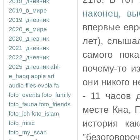
2018_дневник
2019_в_мире
наконец, вы
2019_дневник
впервые евре
2020_в_мире
2020_дневник
лет), слыша
2021_дневник
самого пок
2022_дневник
почему-то и
2025_дневник
ahl-
e_haqq
apple
art
они никого 
audio-files
evola
fa
- 11 часов 
foto_events
foto_family
foto_fauna
foto_friends
месте Кна, 
foto_ich
foto_islam
история ка
foto_misc
foto_my_scan
"безоговоро