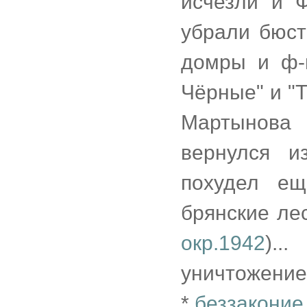
исчезли и 
убрали бюст
домры и ф-
Чёрные" и "Т
Мартынова
вернулся и
похудел ещ
брянские ле
окр.1942
)...
уничтожение
*
беззаконие