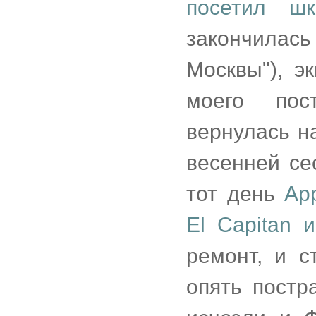
посетил шк
закончила
Москвы"), э
моего пос
вернулась на
весенней сес
тот день
Ap
El Capitan 
ремонт, и с
опять постр