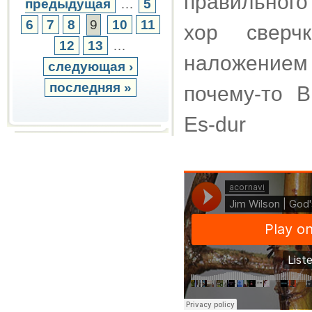
правильного
предыдущая
…
5
6
7
8
9
10
11
хор сверч
12
13
…
наложением
следующая ›
последняя »
почему-то 
Es-dur