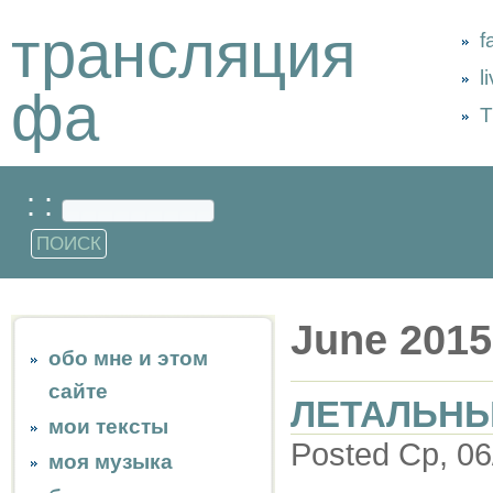
трансляция
f
l
фа
Т
: :
June 2015
обо мне и этом
сайте
ЛЕТАЛЬН
мои тексты
Posted Ср, 06
моя музыка