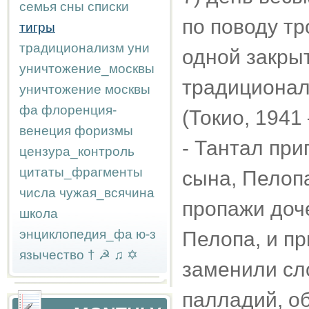
семья
сны
списки
по поводу тр
тигры
традиционализм
уни
одной закрыт
уничтожение_москвы
традиционал
уничтожение москвы
фа
флоренция-
(Токио, 1941 
венеция
форизмы
- Тантал при
цензура_контроль
цитаты_фрагменты
сына, Пелопа
числа
чужая_всячина
пропажи доч
школа
энциклопедия_фа
ю-з
Пелопа, и пр
язычество
†
☭
♫
✡
заменили сло
палладий, о