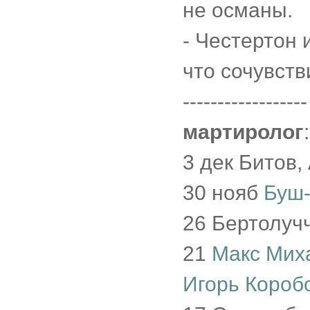
не османы.
- Честертон
что сочувств
------------------
мартиролог
:
3 дек Битов,
30 нояб
Буш-
26 Бертолуч
21
Макс Мих
Игорь Короб