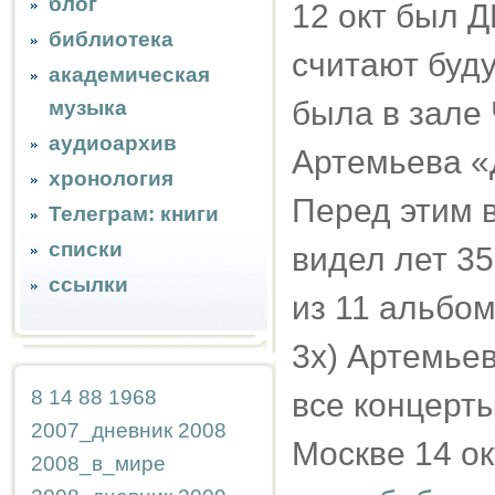
блог
12 окт был Д
библиотека
считают буду
академическая
была в зале
музыка
аудиоархив
Артемьева «
хронология
Перед этим в
Телеграм: книги
списки
видел лет 35
ссылки
из 11 альбом
3х) Артемьев
8
14
88
1968
все концерты
2007_дневник
2008
Москве 14 ок
2008_в_мире