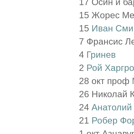
17 Осин и б
15 Жорес М
15
Иван Сми
7 Франсис Л
4
Гринев
2
Рой Харгр
28 окт проф
26 Николай 
24
Анатолий
21
Робер Фо
1 окт Азнаву