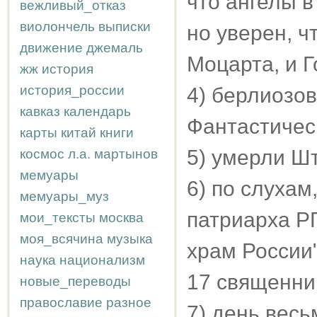
что ангелы в
вежливый_отказ
виолончель
выписки
но уверен, ч
движение
джемаль
Моцарта, и Г
жж
история
история_россии
4) берлиозов
кавказ
календарь
Фантастичес
карты
китай
книги
5) умерли Ш
космос
л.а.
мартынов
мемуары
6) по слухам
мемуары_муз
патриарха РП
мои_тексты
москва
моя_всячина
музыка
храм России
наука
национализм
17 священни
новые_переводы
православие
разное
7) день весь