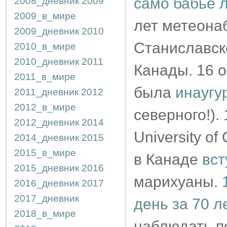
само бабье 
2008_дневник
2009
2009_в_мире
лет метеонаб
2009_дневник
2010
Станиславско
2010_в_мире
2010_дневник
2011
Канады. 16 о
2011_в_мире
была
инаугу
2011_дневник
2012
2012_в_мире
северного!).
2012_дневник
2014
University of
2014_дневник
2015
2015_в_мире
в Канаде
вст
2015_дневник
2016
марихуаны.
2016_дневник
2017
2017_дневник
день за 70 л
2018_в_мире
наблюдать п