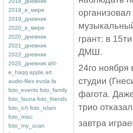
2018_дневник
2019_в_мире
организовал 
2019_дневник
музыкальный
2020_в_мире
2020_дневник
грант: в 15ти
2021_дневник
ДМШ.
2022_дневник
2025_дневник
ahl-
24го ноября
e_haqq
apple
art
студии (Гнес
audio-files
evola
fa
foto_events
foto_family
фагота. Даже
foto_fauna
foto_friends
трио отказал
foto_ich
foto_islam
foto_misc
завтра играе
foto_my_scan