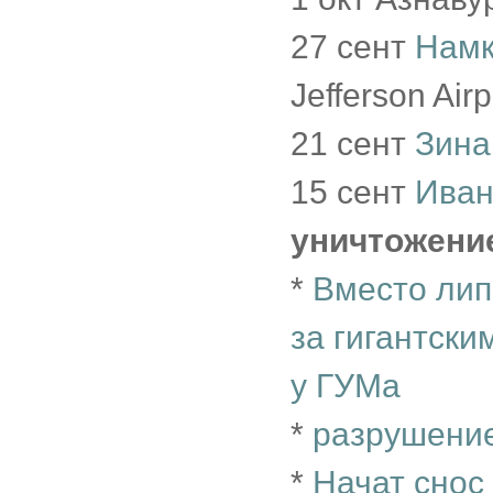
27 сент
Намк
Jefferson Air
21 сент
Зина
15 сент
Иван
уничтожени
*
Вместо лип
за гигантск
у ГУМа
*
разрушение
*
Начат снос