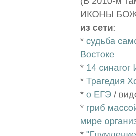
(В 2010-м т
ИКОНЫ БОЖ
из сети
:
*
судьба сам
Востоке
*
14 синагог
*
Трагедия Х
*
о ЕГЭ
/ вид
*
гриб массо
мире органи
*
"Глумление