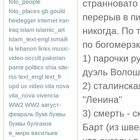
странновато 
foto_people
foto_places
gb
gould
перерыв в пи
heidegger
internet
iran
никогда. По
iraq
islam
islamic_art
islam_text-engl
ismaili
по богомерзк
la
lebanon
links
music-
1) парочки р
video
occult
pakistan
pamir
politics
shia
site-
дуэль Волош
rss
text_engl
text_fr
2) сталинска
upd
us
video
vita nova
vita_nova
vivencia
"Ленина"
WW2
WW2
август-
3) смерть - с
февраль
букв
буквы
буквы
булгаков
Барт (из шве
в_мире
васильев