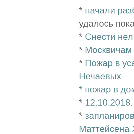
*
начали раз
удалось пок
*
Снести нел
*
Москвичам
*
Пожар в у
Нечаевых
*
пожар в до
*
12.10.2018
*
запланиров
Маттейсена X