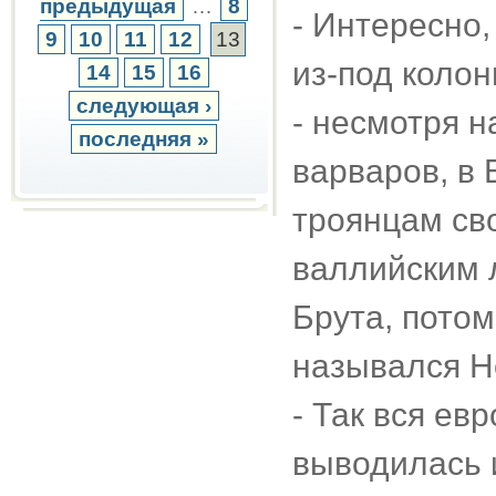
предыдущая
…
8
- Интересно,
9
10
11
12
13
из-под коло
14
15
16
следующая ›
- несмотря н
последняя »
варваров, в 
троянцам св
валлийским 
Брута, пото
назывался Н
- Так вся ев
выводилась и