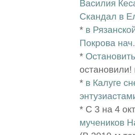
Василия Кес
Скандал в Ел
*
в Рязанско
Покрова нач.
*
Остановить
остановили! 
*
в Калуге с
энтузиастами
* С 3 на 4 ок
мучеников Н