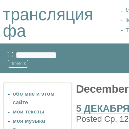
трансляция
f
l
фа
Т
: :
December
обо мне и этом
сайте
5 ДЕКАБРЯ
мои тексты
Posted Ср, 12
моя музыка