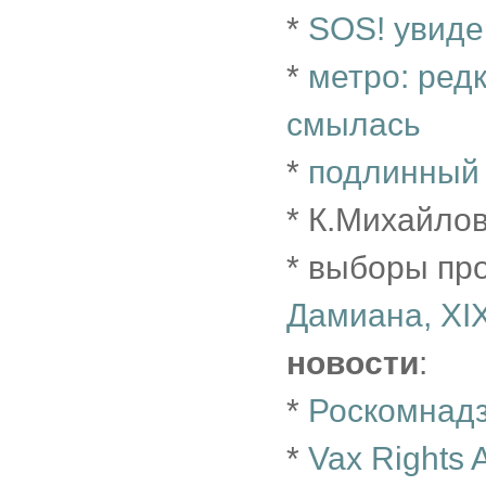
*
SOS! увиде
*
метро: ред
смылась
*
подлинный 
* К.Михайло
* выборы пр
Дамиана, XI
новости
:
*
Роскомнадз
*
Vax Rights 