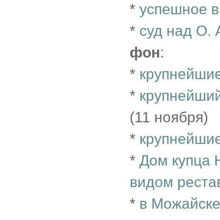
*
успешное в
*
суд над О.
фон
:
*
крупнейши
*
крупнейши
(11 ноября)
*
крупнейшие
*
Дом купца 
видом реста
*
в Можайске