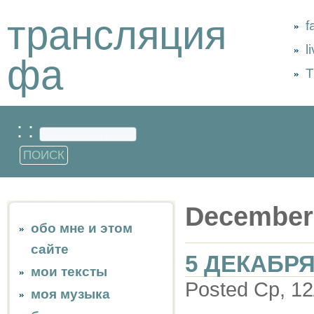
трансляция
f
l
фа
Т
: :
December
обо мне и этом
сайте
5 ДЕКАБРЯ
мои тексты
Posted Ср, 12
моя музыка