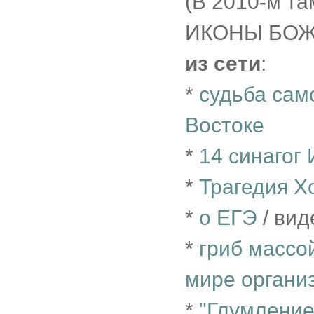
(В 2010-м т
ИКОНЫ БОЖ
из сети
:
*
судьба сам
Востоке
*
14 синагог
*
Трагедия Х
*
о ЕГЭ
/ вид
*
гриб массо
мире органи
*
"Глумление