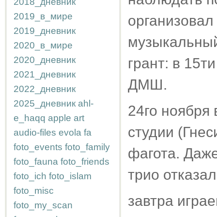
2018_дневник
2019_в_мире
организовал 
2019_дневник
музыкальный
2020_в_мире
2020_дневник
грант: в 15ти
2021_дневник
ДМШ.
2022_дневник
2025_дневник
ahl-
24го ноября
e_haqq
apple
art
студии (Гнес
audio-files
evola
fa
foto_events
foto_family
фагота. Даже
foto_fauna
foto_friends
трио отказал
foto_ich
foto_islam
foto_misc
завтра играе
foto_my_scan