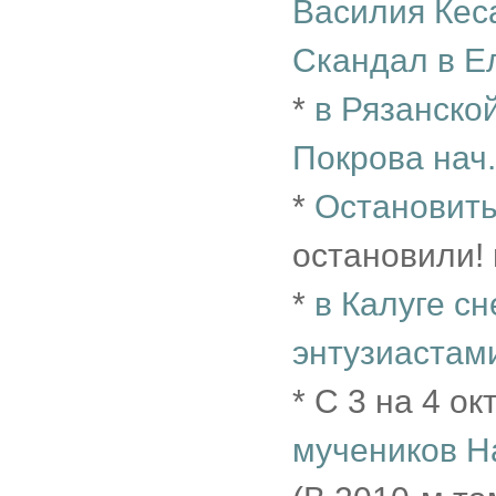
Василия Кес
Скандал в Ел
*
в Рязанско
Покрова нач.
*
Остановить
остановили! 
*
в Калуге с
энтузиастами
* С 3 на 4 ок
мучеников Н