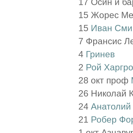
17 Осин и б
15 Жорес М
15
Иван Сми
7 Франсис Л
4
Гринев
2
Рой Харгр
28 окт проф
26 Николай 
24
Анатолий
21
Робер Фо
1 окт Азнаву