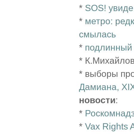
*
SOS! увиде
*
метро: ред
смылась
*
подлинный 
* К.Михайло
* выборы пр
Дамиана, XI
новости
:
*
Роскомнадз
*
Vax Rights 