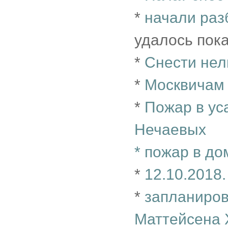
*
начали раз
удалось пок
*
Снести нел
*
Москвичам
*
Пожар в у
Нечаевых
*
пожар в до
*
12.10.2018
*
запланиров
Маттейсена X