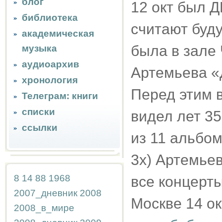
блог
12 окт был Д
библиотека
считают буду
академическая
была в зале
музыка
аудиоархив
Артемьева «
хронология
Перед этим в
Телеграм: книги
списки
видел лет 35
ссылки
из 11 альбом
3х) Артемьев
8
14
88
1968
все концерты
2007_дневник
2008
Москве 14 ок
2008_в_мире