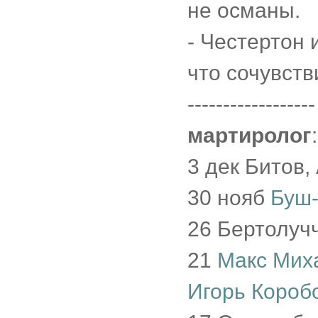
не османы.
- Честертон
что сочувств
------------------
мартиролог
:
3 дек Битов,
30 нояб
Буш-
26 Бертолуч
21
Макс Мих
Игорь Короб