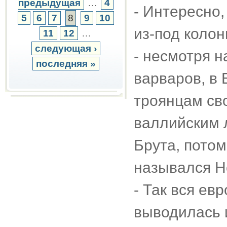
предыдущая
…
4
- Интересно,
5
6
7
8
9
10
из-под коло
11
12
…
следующая ›
- несмотря н
последняя »
варваров, в 
троянцам св
валлийским 
Брута, пото
назывался Н
- Так вся ев
выводилась и