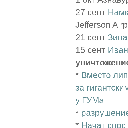
27 сент
Намк
Jefferson Air
21 сент
Зина
15 сент
Иван
уничтожени
*
Вместо лип
за гигантск
у ГУМа
*
разрушение
*
Начат снос