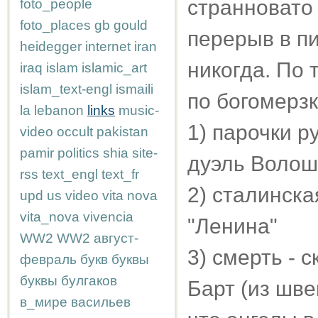
странновато 
foto_people
foto_places
gb
gould
перерыв в пи
heidegger
internet
iran
никогда. По
iraq
islam
islamic_art
islam_text-engl
ismaili
по богомерзк
la
lebanon
links
music-
1) парочки р
video
occult
pakistan
pamir
politics
shia
site-
дуэль Волош
rss
text_engl
text_fr
2) сталинска
upd
us
video
vita nova
vita_nova
vivencia
"Ленина"
WW2
WW2
август-
3) смерть - с
февраль
букв
буквы
буквы
булгаков
Барт (из шве
в_мире
васильев