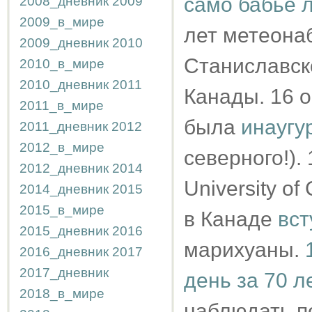
само бабье 
2008_дневник
2009
2009_в_мире
лет метеонаб
2009_дневник
2010
Станиславско
2010_в_мире
2010_дневник
2011
Канады. 16 о
2011_в_мире
была
инаугу
2011_дневник
2012
2012_в_мире
северного!).
2012_дневник
2014
University of
2014_дневник
2015
2015_в_мире
в Канаде
вст
2015_дневник
2016
марихуаны.
2016_дневник
2017
2017_дневник
день за 70 л
2018_в_мире
наблюдать п