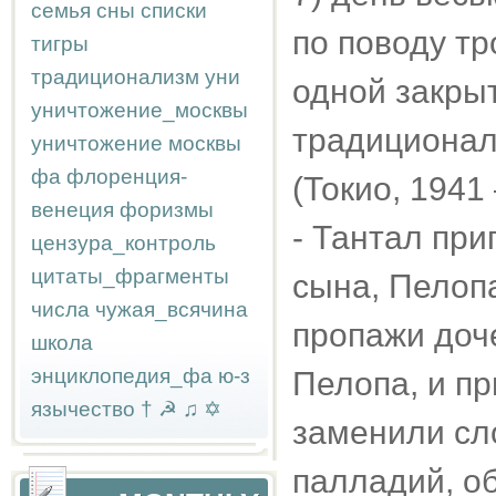
семья
сны
списки
по поводу тр
тигры
традиционализм
уни
одной закрыт
уничтожение_москвы
традиционал
уничтожение москвы
фа
флоренция-
(Токио, 1941 
венеция
форизмы
- Тантал при
цензура_контроль
цитаты_фрагменты
сына, Пелопа
числа
чужая_всячина
пропажи доч
школа
энциклопедия_фа
ю-з
Пелопа, и пр
язычество
†
☭
♫
✡
заменили сло
палладий, о