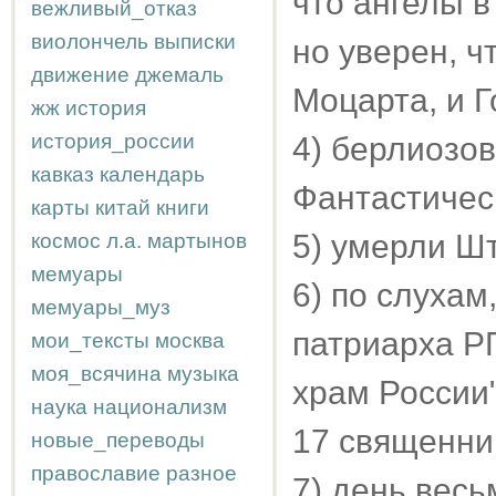
что ангелы в
вежливый_отказ
виолончель
выписки
но уверен, ч
движение
джемаль
Моцарта, и Г
жж
история
история_россии
4) берлиозов
кавказ
календарь
Фантастичес
карты
китай
книги
5) умерли Ш
космос
л.а.
мартынов
мемуары
6) по слухам
мемуары_муз
патриарха РП
мои_тексты
москва
моя_всячина
музыка
храм России
наука
национализм
17 священни
новые_переводы
православие
разное
7) день весь