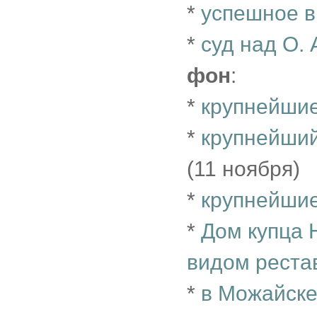
*
успешное в
*
суд над О.
фон
:
*
крупнейши
*
крупнейши
(11 ноября)
*
крупнейшие
*
Дом купца 
видом реста
*
в Можайске