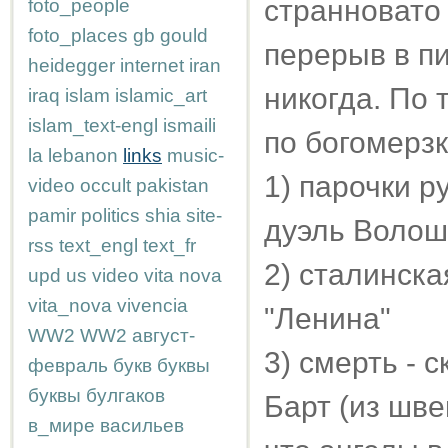
странновато 
foto_people
foto_places
gb
gould
перерыв в пи
heidegger
internet
iran
никогда. По
iraq
islam
islamic_art
islam_text-engl
ismaili
по богомерзк
la
lebanon
links
music-
1) парочки р
video
occult
pakistan
pamir
politics
shia
site-
дуэль Волош
rss
text_engl
text_fr
2) сталинска
upd
us
video
vita nova
vita_nova
vivencia
"Ленина"
WW2
WW2
август-
3) смерть - с
февраль
букв
буквы
буквы
булгаков
Барт (из шве
в_мире
васильев