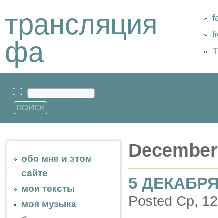
трансляция
f
l
фа
Т
: :
December
обо мне и этом
сайте
5 ДЕКАБРЯ
мои тексты
Posted Ср, 12
моя музыка