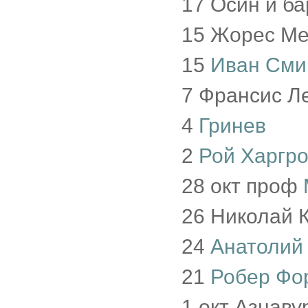
17 Осин и б
15 Жорес М
15
Иван Сми
7 Франсис Л
4
Гринев
2
Рой Харгр
28 окт проф
26 Николай 
24
Анатолий
21
Робер Фо
1 окт Азнаву