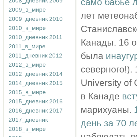
само бабье 
2008_дневник
2009
2009_в_мире
лет метеонаб
2009_дневник
2010
Станиславско
2010_в_мире
2010_дневник
2011
Канады. 16 о
2011_в_мире
была
инаугу
2011_дневник
2012
2012_в_мире
северного!).
2012_дневник
2014
University of
2014_дневник
2015
2015_в_мире
в Канаде
вст
2015_дневник
2016
марихуаны.
2016_дневник
2017
2017_дневник
день за 70 л
2018_в_мире
наблюдать п