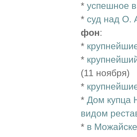
*
успешное в
*
суд над О.
фон
:
*
крупнейши
*
крупнейши
(11 ноября)
*
крупнейшие
*
Дом купца 
видом реста
*
в Можайске