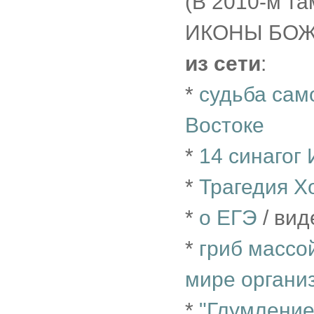
(В 2010-м т
ИКОНЫ БОЖ
из сети
:
*
судьба сам
Востоке
*
14 синагог
*
Трагедия Х
*
о ЕГЭ
/ вид
*
гриб массо
мире органи
*
"Глумление