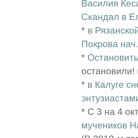
Василия Кес
Скандал в Ел
*
в Рязанско
Покрова нач.
*
Остановить
остановили! 
*
в Калуге с
энтузиастами
* С 3 на 4 ок
мучеников Н