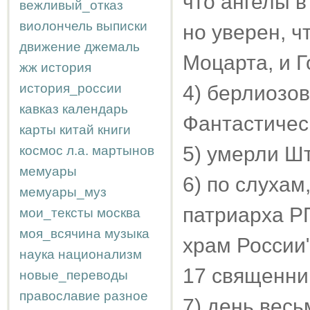
что ангелы в
вежливый_отказ
виолончель
выписки
но уверен, ч
движение
джемаль
Моцарта, и Г
жж
история
история_россии
4) берлиозов
кавказ
календарь
Фантастичес
карты
китай
книги
5) умерли Ш
космос
л.а.
мартынов
мемуары
6) по слухам
мемуары_муз
патриарха РП
мои_тексты
москва
моя_всячина
музыка
храм России
наука
национализм
17 священни
новые_переводы
православие
разное
7) день весь