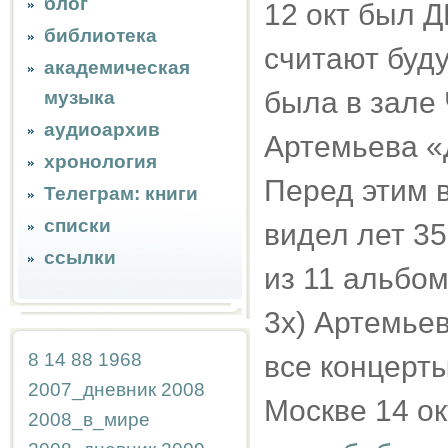
блог
12 окт был Д
библиотека
считают буду
академическая
была в зале
музыка
аудиоархив
Артемьева «
хронология
Перед этим в
Телеграм: книги
списки
видел лет 35
ссылки
из 11 альбом
3х) Артемьев
8
14
88
1968
все концерты
2007_дневник
2008
Москве 14 ок
2008_в_мире