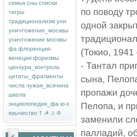
семья
сны
списки
по поводу тр
тигры
традиционализм
уни
одной закрыт
уничтожение_москвы
традиционал
уничтожение москвы
фа
флоренция-
(Токио, 1941 
венеция
форизмы
- Тантал при
цензура_контроль
цитаты_фрагменты
сына, Пелопа
числа
чужая_всячина
пропажи доч
школа
энциклопедия_фа
ю-з
Пелопа, и пр
язычество
†
☭
♫
✡
заменили сло
палладий, о