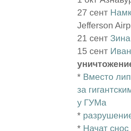
27 сент
Намк
Jefferson Air
21 сент
Зина
15 сент
Иван
уничтожени
*
Вместо лип
за гигантск
у ГУМа
*
разрушение
*
Начат снос