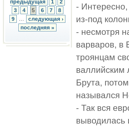
предыдущая
1
2
- Интересно,
3
4
5
6
7
8
из-под коло
9
…
следующая ›
последняя »
- несмотря н
варваров, в 
троянцам св
валлийским 
Брута, пото
назывался Н
- Так вся ев
выводилась и