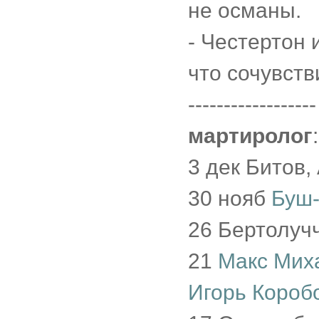
не османы.
- Честертон
что сочувств
------------------
мартиролог
:
3 дек Битов,
30 нояб
Буш-
26 Бертолуч
21
Макс Мих
Игорь Короб