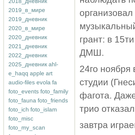
2018_дневник
2019_в_мире
организовал 
2019_дневник
музыкальный
2020_в_мире
2020_дневник
грант: в 15ти
2021_дневник
ДМШ.
2022_дневник
2025_дневник
ahl-
24го ноября
e_haqq
apple
art
студии (Гнес
audio-files
evola
fa
foto_events
foto_family
фагота. Даже
foto_fauna
foto_friends
трио отказал
foto_ich
foto_islam
foto_misc
завтра играе
foto_my_scan