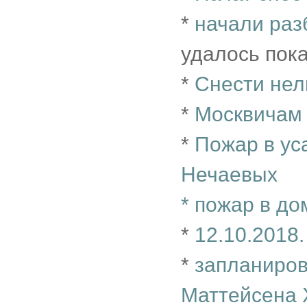
*
начали раз
удалось пок
*
Снести нел
*
Москвичам
*
Пожар в у
Нечаевых
*
пожар в до
*
12.10.2018
*
запланиров
Маттейсена X