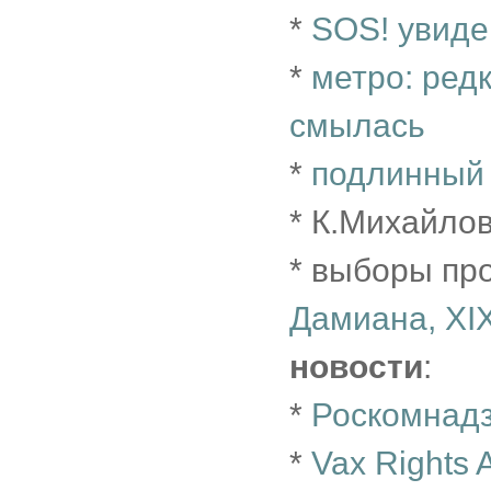
*
SOS! увиде
*
метро: ред
смылась
*
подлинный 
* К.Михайло
* выборы пр
Дамиана, XI
новости
:
*
Роскомнадз
*
Vax Rights 