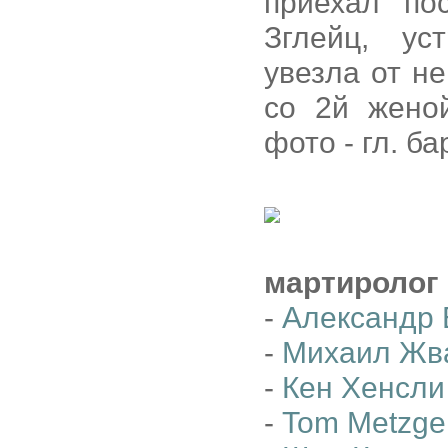
приехал по
Зглейц, ус
увезла от н
со 2й жено
фото - гл. б
мартиролог
-
Александр 
-
Михаил Жв
-
Кен Хенсли
-
Tom Metzge