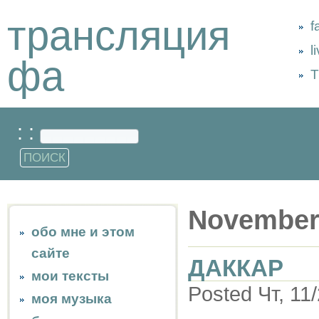
трансляция
f
l
фа
Т
: :
November
обо мне и этом
сайте
ДАККАР
мои тексты
Posted Чт, 11
моя музыка