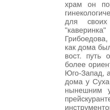
храм он по
гинекологич
для своих
"каверинк
Грибоедова, 
как дома был
вост. путь
более ориен
Юго-Запад, а
дома у Суха
нынешним у
прейскура
инструмент