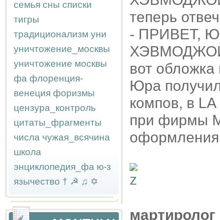
семья
сны
списки
теперь отве
тигры
- ПРИВЕТ, 
традиционализм
уни
ХЭВМОДЖО
уничтожение_москвы
уничтожение москвы
вот обложка 
фа
флоренция-
Юра получил
венеция
форизмы
компов, в LA
цензура_контроль
при фирмы М
цитаты_фрагменты
оформления
числа
чужая_всячина
школа
энциклопедия_фа
ю-з
язычество
†
☭
♫
✡
мартиролог