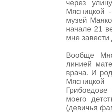
через улиц
Мясницкой -
музей Маяков
начале 21 в
мне завести д
Вообще Мяс
линией мате
врача. И ро
Мясницко
Грибоедове 
моего детс
(девичья фа