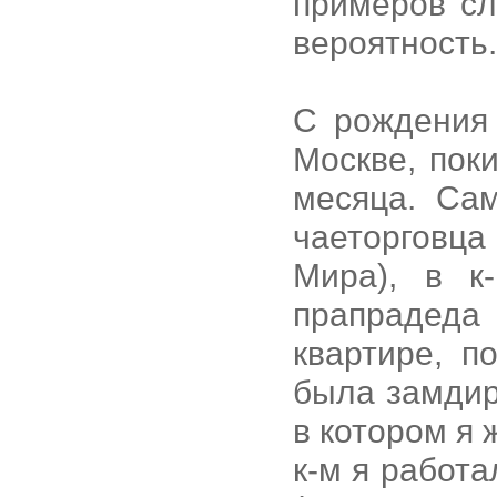
примеров сл
вероятность.
С рождения 
Москве, пок
месяца. Са
чаеторговца
Мира), в к
прапрадеда
квартире, п
была замдир
в котором я ж
к-м я работа