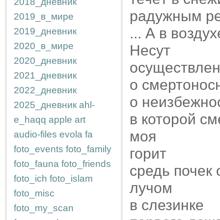
2018_дневник
радужным ре
2019_в_мире
... А в возд
2019_дневник
2020_в_мире
Несут
2020_дневник
осуществлен
2021_дневник
о смертонос
2022_дневник
о неизбежно
2025_дневник
ahl-
в которой см
e_haqq
apple
art
моя
audio-files
evola
fa
foto_events
foto_family
горит
foto_fauna
foto_friends
средь почек
foto_ich
foto_islam
лучом
foto_misc
в слезинке
foto_my_scan