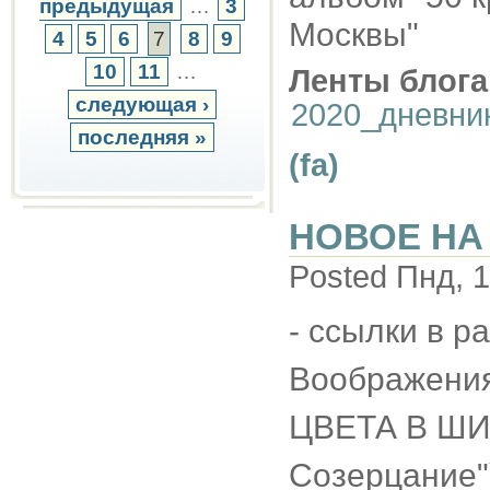
предыдущая
…
3
Москвы"
4
5
6
7
8
9
10
11
…
Ленты блога
следующая ›
2020_дневни
последняя »
(fa)
НОВОЕ НА 
Posted Пнд, 1
- ссылки в р
Воображени
ЦВЕТА В ШИ
Созерцание"