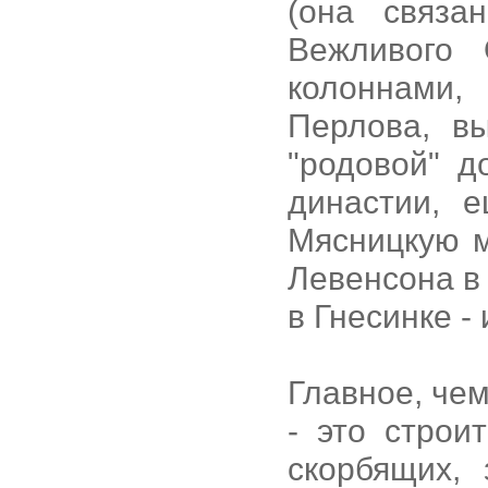
(она связа
Вежливого 
колоннами
Перлова, в
"родовой" д
династии, 
Мясницкую 
Левенсона в 
в Гнесинке -
Главное, че
- это строи
скорбящих, 