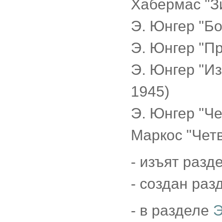
Хабермас "З
Э. Юнгер "Б
Э. Юнгер "П
Э. Юнгер "Из
1945)
Э. Юнгер "Ч
Маркос "Чет
- изъят разд
- создан раз
- в разделе
Э