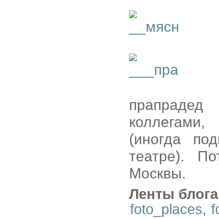
прапрадед
коллегами,
(иногда по
театре). П
Москвы.
Ленты блога
foto_places
,
f