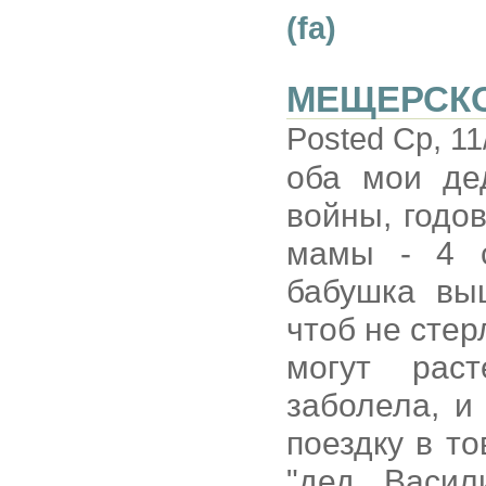
(fa)
МЕЩЕРСК
Posted Ср, 11
оба мои де
войны, годо
мамы - 4 с
бабушка вы
чтоб не стер
могут рас
заболела, и
поездку в т
"дед Васил