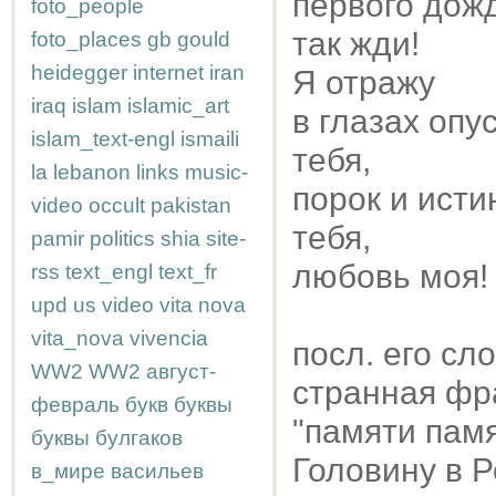
первого дож
foto_people
так жди!
foto_places
gb
gould
heidegger
internet
iran
Я отражу
iraq
islam
islamic_art
в глазах оп
islam_text-engl
ismaili
тебя,
la
lebanon
links
music-
порок и исти
video
occult
pakistan
тебя,
pamir
politics
shia
site-
любовь моя!
rss
text_engl
text_fr
upd
us
video
vita nova
vita_nova
vivencia
посл. его сл
WW2
WW2
август-
странная фра
февраль
букв
буквы
"памяти пам
буквы
булгаков
Головину в Р
в_мире
васильев