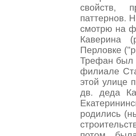
свойств, 
паттернов. Н
смотрю на ф
Каверина (
Перловке ("р
Трефан был 
филиале Ста
этой улице 
дв. деда К
Екатерининс
родились (
строительс
потом был