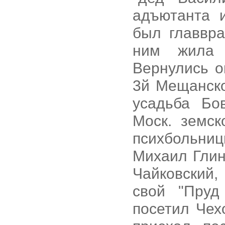
адъютанта 
был главвра
ним жила 
Вернулись о
3й Мещанско
усадьба Бо
Моск. земс
психбольниц
Михаил Глин
Чайковский,
свой "Пруд
посетил Чех