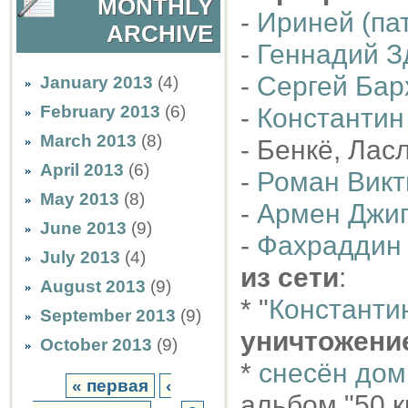
MONTHLY
-
Ириней (па
ARCHIVE
-
Геннадий З
-
Сергей Бар
January 2013
(4)
February 2013
(6)
-
Константин
March 2013
(8)
- Бенкё, Лас
April 2013
(6)
-
Роман Викт
May 2013
(8)
-
Армен Джи
June 2013
(9)
-
Фахраддин
July 2013
(4)
из сети
:
August 2013
(9)
* "
Константи
September 2013
(9)
уничтожени
October 2013
(9)
*
снесён дом
« первая
‹
альбом "50 