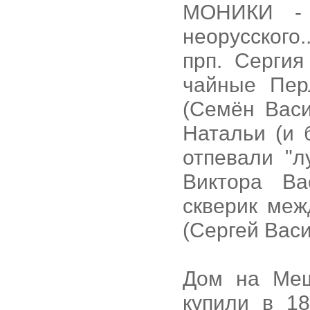
МОНИКИ - к
неорусского
прп. Сергия
чайные Пер
(Семён Вас
Натальи (и 
отпевали "л
Виктора Ва
скверик меж
(Сергей Вас
Дом на Мещ
купили в 1