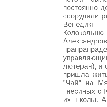
постоянно д
соорудили ра
Венедикт 
Колоколь
Александ
прапрапрад
управляющи
лютеран), и 
пришла жить
"Чай" на Мя
Гнесиных с 
их школы. А