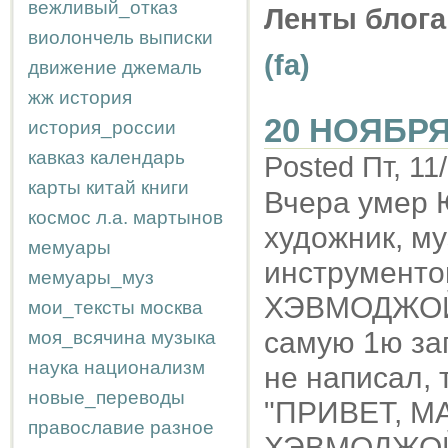
вежливый_отказ
Ленты блога
виолончель
выписки
(fa)
движение
джемаль
жж
история
20 НОЯБРЯ
история_россии
кавказ
календарь
Posted Пт, 11
карты
китай
книги
Вчера умер 
космос
л.а.
мартынов
художник, му
мемуары
инструменто
мемуары_муз
ХЭВМОДЖОЙ. 
мои_тексты
москва
самую 1ю зап
моя_всячина
музыка
наука
национализм
не написал, 
новые_переводы
"ПРИВЕТ, М
православие
разное
ХЭВМОДЖОЙ