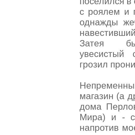
поселился в
с роялем и 
однажды жеч
навестивши
Затея был
увесистый 
грозил прони
Непременный
магазин (а д
дома Перло
Мира) и - 
напротив мо