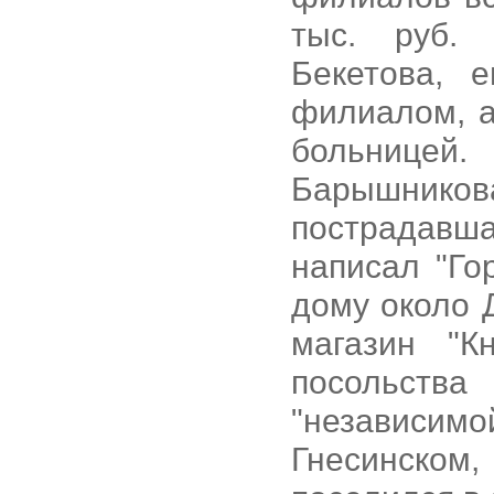
тыс. руб.
Бекетова, 
филиалом, а
больницей.
Барышников
пострадавш
написал "Го
дому около Д
магазин "К
посольст
"независим
Гнесинском