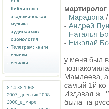
блог
мартиролог
библиотека
-
Марадона
/
академическая
музыка
-
Андрей Пу
аудиоархив
-
Наталья Бо
хронология
-
Николай Бо
Телеграм: книги
списки
у меня был в
ссылки
познакомила 
Мамлеева, а
самый 1й кон
8
14
88
1968
Издавал ж. "
2007_дневник
2008
была на русс
2008_в_мире