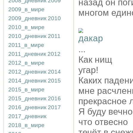
2008_дневник
2009
назад он поги
2009_в_мире
многом един
2009_дневник
2010
2010_в_мире
2010_дневник
2011
2011_в_мире
...
2011_дневник
2012
Как нищ
2012_в_мире
угар!
2012_дневник
2014
Каких паден
2014_дневник
2015
мне расчлен
2015_в_мире
2015_дневник
2016
прекрасное л
2016_дневник
2017
Я буду вечно
2017_дневник
что отвесно
2018_в_мире
течёт в снеж