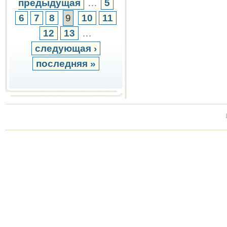
предыдущая
…
5
6
7
8
9
10
11
12
13
…
следующая ›
последняя »