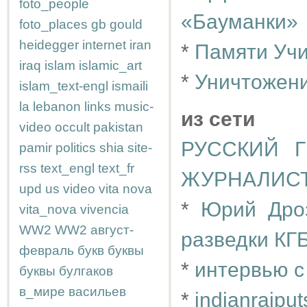
foto_people
«Бауманки»
foto_places
gb
gould
heidegger
internet
iran
*
Памяти Учи
iraq
islam
islamic_art
*
Уничтожен
islam_text-engl
ismaili
la
lebanon
links
music-
из сети
video
occult
pakistan
РУССКИЙ 
pamir
politics
shia
site-
rss
text_engl
text_fr
ЖУРНАЛИС
upd
us
video
vita nova
*
Юрий Дроз
vita_nova
vivencia
WW2
WW2
август-
разведки КГ
февраль
букв
буквы
*
интервью с
буквы
булгаков
в_мире
васильев
*
indianrajput