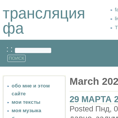
трансляция
f
l
фа
Т
: :
March 20
обо мне и этом
сайте
29 МАРТА 
мои тексты
Posted Пнд, 0
моя музыка