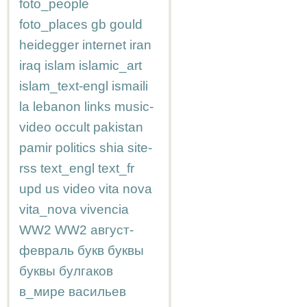
foto_people
foto_places
gb
gould
heidegger
internet
iran
iraq
islam
islamic_art
islam_text-engl
ismaili
la
lebanon
links
music-
video
occult
pakistan
pamir
politics
shia
site-
rss
text_engl
text_fr
upd
us
video
vita nova
vita_nova
vivencia
WW2
WW2
август-
февраль
букв
буквы
буквы
булгаков
в_мире
васильев