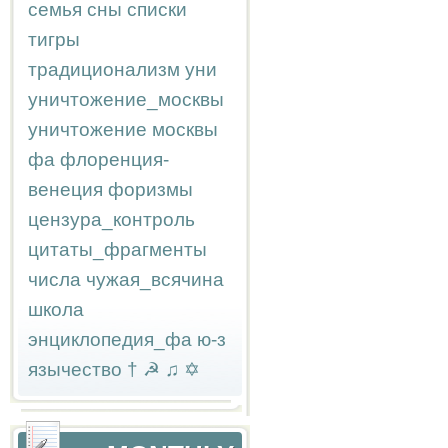
семья
сны
списки
тигры
традиционализм
уни
уничтожение_москвы
уничтожение москвы
фа
флоренция-
венеция
форизмы
цензура_контроль
цитаты_фрагменты
числа
чужая_всячина
школа
энциклопедия_фа
ю-з
язычество
†
☭
♫
✡