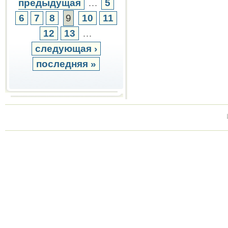
предыдущая
…
5
6
7
8
9
10
11
12
13
…
следующая ›
последняя »