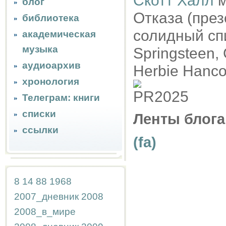
Скотт Халл
м
блог
Отказа (през
библиотека
солидный спи
академическая
музыка
Springsteen, 
аудиоархив
Herbie Hanco
хронология
Телеграм: книги
списки
Ленты блога
ссылки
(fa)
8
14
88
1968
2007_дневник
2008
2008_в_мире