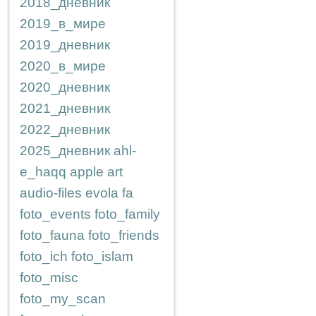
2018_дневник
2019_в_мире
2019_дневник
2020_в_мире
2020_дневник
2021_дневник
2022_дневник
2025_дневник
ahl-
e_haqq
apple
art
audio-files
evola
fa
foto_events
foto_family
foto_fauna
foto_friends
foto_ich
foto_islam
foto_misc
foto_my_scan