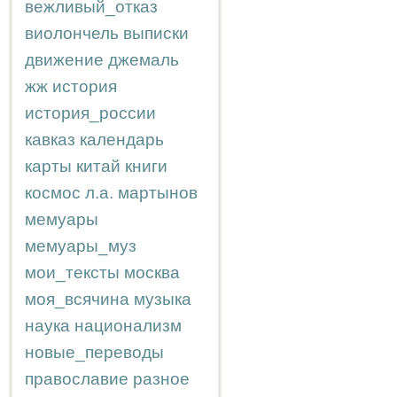
вежливый_отказ
виолончель
выписки
движение
джемаль
жж
история
история_россии
кавказ
календарь
карты
китай
книги
космос
л.а.
мартынов
мемуары
мемуары_муз
мои_тексты
москва
моя_всячина
музыка
наука
национализм
новые_переводы
православие
разное