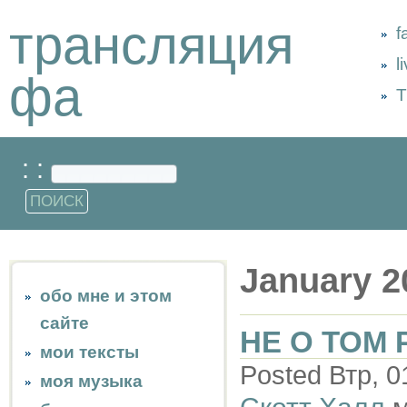
трансляция
f
l
фа
Т
: :
January 2
обо мне и этом
сайте
НЕ О ТОМ 
мои тексты
Posted Втр, 0
моя музыка