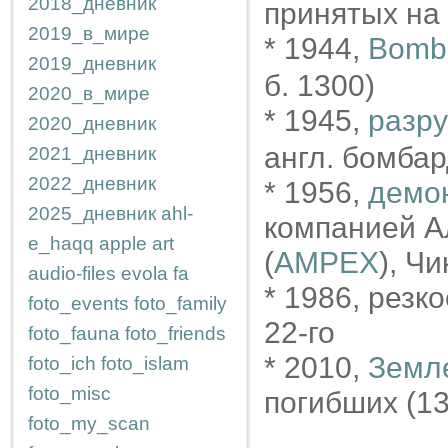
2018_дневник
принятых на 
2019_в_мире
* 1944,
Bomba
2019_дневник
б. 1300)
2020_в_мире
* 1945,
разр
2020_дневник
англ. бомба
2021_дневник
2022_дневник
* 1956,
демо
2025_дневник
ahl-
компанией А
e_haqq
apple
art
(
AMPEX
), Чи
audio-files
evola
fa
* 1986, резк
foto_events
foto_family
22-го
foto_fauna
foto_friends
* 2010,
Земл
foto_ich
foto_islam
foto_misc
погибших (13
foto_my_scan