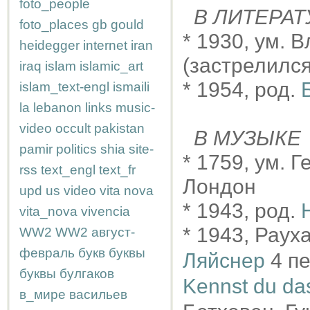
foto_people
В ЛИТЕРАТ
foto_places
gb
gould
* 1930, ум.
heidegger
internet
iran
(застрелился
iraq
islam
islamic_art
* 1954, род.
Б
islam_text-engl
ismaili
la
lebanon
links
music-
video
occult
pakistan
В МУЗЫКЕ
pamir
politics
shia
site-
* 1759, ум. Г
rss
text_engl
text_fr
Лондон
upd
us
video
vita nova
* 1943, род.
vita_nova
vivencia
* 1943, Раух
WW2
WW2
август-
февраль
букв
буквы
Ляйснер
4 пе
буквы
булгаков
Kennst du da
в_мире
васильев