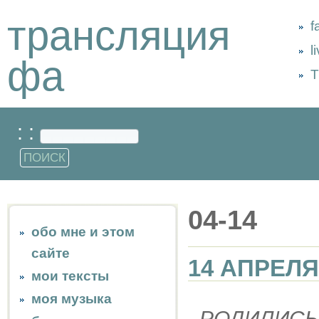
трансляция
f
l
фа
Т
: :
04-14
обо мне и этом
сайте
14 АПРЕЛЯ
мои тексты
моя музыка
РОДИЛИСЬ