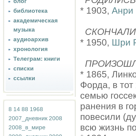
блог
* 1903,
Анри
библиотека
академическая
музыка
СКОНЧАЛИ
аудиоархив
* 1950,
Шри 
хронология
Телеграм: книги
ПРОИЗОШ
списки
* 1865, Линк
ссылки
Форда, в тот
семью госсе
ранения в го
8
14
88
1968
повесили (ду
2007_дневник
2008
всю жизнь по
2008_в_мире