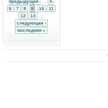
предыдущая
…
5
6
7
8
9
10
11
12
13
…
следующая ›
последняя »