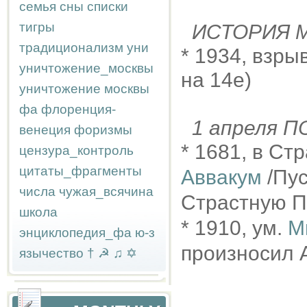
семья
сны
списки
тигры
ИСТОРИЯ М
традиционализм
уни
* 1934, взры
уничтожение_москвы
на 14е)
уничтожение москвы
фа
флоренция-
1 апреля 
венеция
форизмы
* 1681, в С
цензура_контроль
цитаты_фрагменты
Аввакум
/Пус
числа
чужая_всячина
Страстную 
школа
* 1910, ум.
М
энциклопедия_фа
ю-з
произносил А
язычество
†
☭
♫
✡