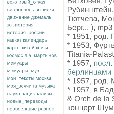
Бетховен, Гу
вежливый_отказ
Рубинштейн, 
виолончель
выписки
Тютчева, Мо
движение
джемаль
жж
история
Берг... ), mp3
история_россии
* 1951, род.
кавказ
календарь
* 1953, Фурт
карты
китай
книги
Titania-Pala
космос
л.а.
мартынов
* 1957,
посл.
мемуары
берлинцами 
мемуары_муз
мои_тексты
москва
* 1957, род.
моя_всячина
музыка
* 1957, в Б
наука
национализм
& Orch de la
новые_переводы
концерт Шум
православие
разное