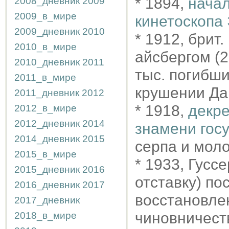
* 1894,
начал
2008_дневник
2009
2009_в_мире
кинетоскопа
2009_дневник
2010
* 1912, брит.
2010_в_мире
айсбергом (23
2010_дневник
2011
тыс. погибш
2011_в_мире
крушении Д
2011_дневник
2012
* 1918,
декре
2012_в_мире
2012_дневник
2014
знамени го
2014_дневник
2015
серпа и моло
2015_в_мире
* 1933, Гуссе
2015_дневник
2016
отставку) по
2016_дневник
2017
восстановле
2017_дневник
чиновничеств
2018_в_мире