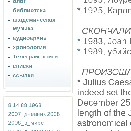
блог
* 1925, Карл
библиотека
академическая
музыка
СКОНЧАЛИ
аудиоархив
*
1983, Joan 
хронология
*
1989, убий
Телеграм: книги
списки
ПРОИЗОШ
ссылки
* Julius Caesa
indeed set the
December 25. 
8
14
88
1968
length of the
2007_дневник
2008
astronomical
2008_в_мире