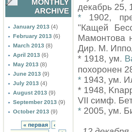
MONTHLY
декабрь 25, 
ARCHIVE
*
1902, пр
"Кащей Бес
January 2013
(4)
February 2013
(6)
Мамонтова н
March 2013
(8)
Дир. М. Иппол
April 2013
(6)
* 1918, ум.
В
May 2013
(8)
похоронен 28
June 2013
(9)
*
1943, ум. И
July 2013
(4)
* 1948, Knap
August 2013
(9)
VII симф. Бе
September 2013
(9)
*
2005, ум. 
October 2013
(9)
« первая
‹
12 декабр