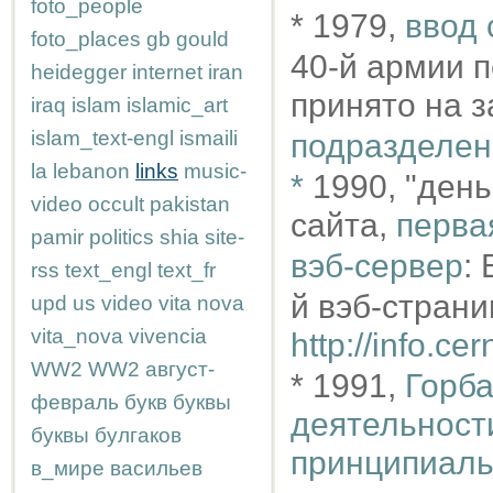
foto_people
* 1979,
ввод 
foto_places
gb
gould
40-й армии 
heidegger
internet
iran
принято на з
iraq
islam
islamic_art
islam_text-engl
ismaili
подразделен
la
lebanon
links
music-
*
1990, "день
video
occult
pakistan
сайта,
перва
pamir
politics
shia
site-
вэб-сервер
:
rss
text_engl
text_fr
й вэб-страни
upd
us
video
vita nova
vita_nova
vivencia
http://info.c
WW2
WW2
август-
* 1991,
Горба
февраль
букв
буквы
деятельност
буквы
булгаков
принципиаль
в_мире
васильев