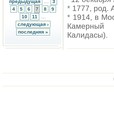
предыдущая
…
3
*
1777, род. 
4
5
6
7
8
9
*
1914, в Мо
10
11
…
следующая ›
Камерный 
последняя »
Калидасы).