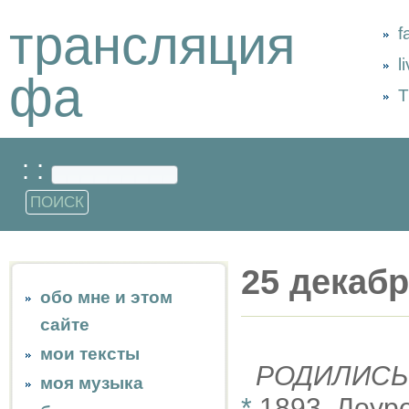
трансляция
f
l
фа
Т
: :
25 декаб
обо мне и этом
сайте
мои тексты
РОДИЛИСЬ
моя музыка
*
1893, Лоуре