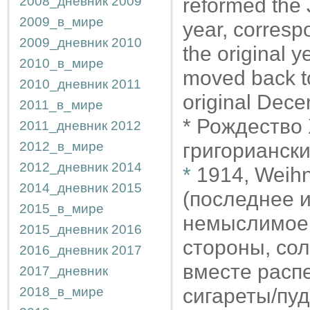
2008_дневник
2009
reformed the 
2009_в_мире
year, corresp
2009_дневник
2010
the original y
2010_в_мире
moved back t
2010_дневник
2011
original Dece
2011_в_мире
* Рождество
2011_дневник
2012
2012_в_мире
григорианск
2012_дневник
2014
*
1914, Weihn
2014_дневник
2015
(последнее и
2015_в_мире
немыслимое у
2015_дневник
2016
стороны, сол
2016_дневник
2017
вместе расп
2017_дневник
2018_в_мире
сигареты/пуд