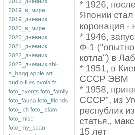
2018_дневник
*
1926, посл
2019_в_мире
Японии стал
2019_дневник
коронация - 
2020_в_мире
*
1946, запус
2020_дневник
Ф-1 ("опытно
2021_дневник
2022_дневник
котла") в Л
2025_дневник
ahl-
*
1951, в Ки
e_haqq
apple
art
СССР ЭВМ
audio-files
evola
fa
*
1958, прин
foto_events
foto_family
СССР", из У
foto_fauna
foto_friends
республик из
foto_ich
foto_islam
foto_misc
статья., мак
foto_my_scan
15 лет