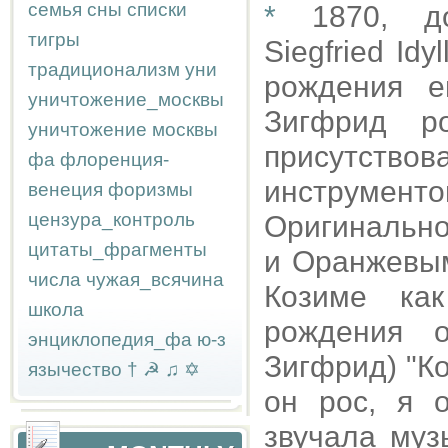
семья
сны
списки
*
1870, д
тигры
Siegfried Idy
традиционализм
уни
рождения е
уничтожение_москвы
Зигфрид р
уничтожение москвы
присутств
фа
флоренция-
инструментов
венеция
форизмы
цензура_контроль
Оригинально
цитаты_фрагменты
и Оранжевым
числа
чужая_всячина
Козиме ка
школа
рождения 
энциклопедия_фа
ю-з
Зигфрид) "Ко
язычество
†
☭
♫
✡
он рос, я 
звучала муз