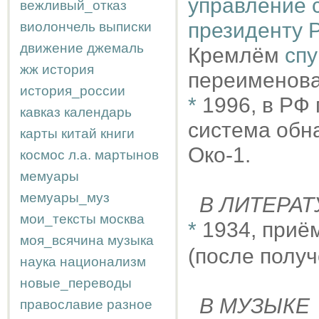
управление 
вежливый_отказ
президенту 
виолончель
выписки
движение
джемаль
Кремлём
сп
жж
история
переименова
история_россии
*
1996, в РФ
кавказ
календарь
система обн
карты
китай
книги
Око-1.
космос
л.а.
мартынов
мемуары
мемуары_муз
В ЛИТЕРАТ
мои_тексты
москва
*
1934, приё
моя_всячина
музыка
(после полу
наука
национализм
новые_переводы
В МУЗЫКЕ
православие
разное