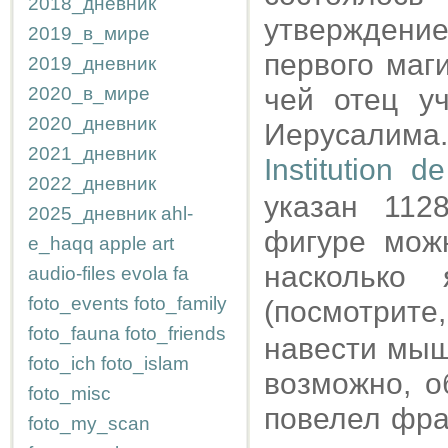
2018_дневник
утверждени
2019_в_мире
первого маг
2019_дневник
2020_в_мире
чей отец у
2020_дневник
Иерусалим
2021_дневник
Institution 
2022_дневник
указан 112
2025_дневник
ahl-
фигуре можн
e_haqq
apple
art
насколько
audio-files
evola
fa
foto_events
foto_family
(посмотрите
foto_fauna
foto_friends
навести мышк
foto_ich
foto_islam
возможно, о
foto_misc
повелел фра
foto_my_scan