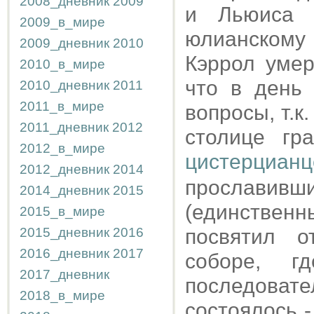
2008_дневник
2009
и Льюиса 
2009_в_мире
юлианскому 
2009_дневник
2010
Кэррол умер 
2010_в_мире
что в день 
2010_дневник
2011
2011_в_мире
вопросы, т.к.
2011_дневник
2012
столице гр
2012_в_мире
цистерц
2012_дневник
2014
прославив
2014_дневник
2015
(единствен
2015_в_мире
2015_дневник
2016
посвятил о
2016_дневник
2017
соборе, г
2017_дневник
последовате
2018_в_мире
состоялось -