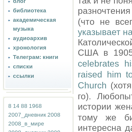
так и не пон
блог
разночтения
библиотека
академическая
(что не все
музыка
указывает на
аудиоархив
Католическ
хронология
США в 1905
Телеграм: книги
celebrates h
списки
raised him t
ссылки
Church
(хотя
го). Любоп
истории же
8
14
88
1968
2007_дневник
2008
тому же би
2008_в_мире
интересна д