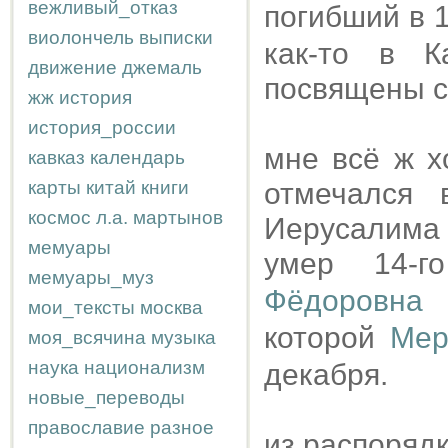
вежливый_отказ
погибший в 
виолончель
выписки
как-то в К
движение
джемаль
посвящены с
жж
история
история_россии
мне всё ж х
кавказ
календарь
карты
китай
книги
отмечался 
космос
л.а.
мартынов
Иерусалима 
мемуары
умер 14-
мемуары_муз
Фёдоровна 
мои_тексты
москва
которой
Мер
моя_всячина
музыка
наука
национализм
декабря.
новые_переводы
православие
разное
из распоряд