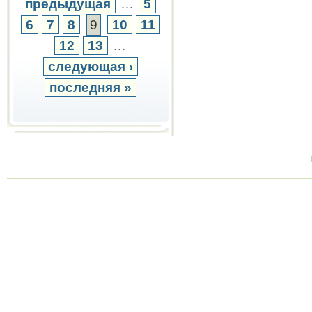
предыдущая
…
5
6
7
8
9
10
11
12
13
…
следующая ›
последняя »