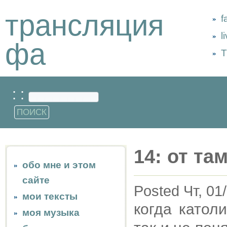
трансляция
f
l
фа
Т
: :
14: от та
обо мне и этом
сайте
Posted Чт, 01
мои тексты
когда катол
моя музыка