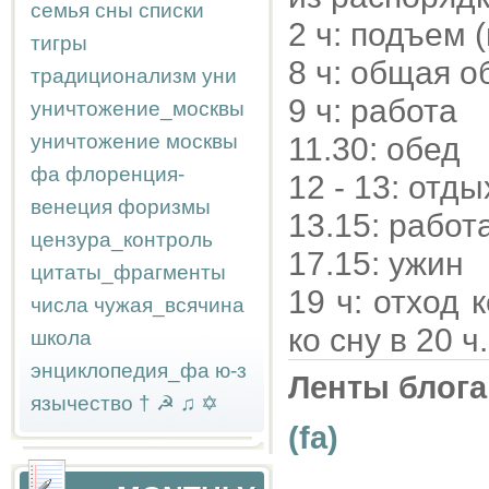
семья
сны
списки
2 ч: подъем 
тигры
8 ч: общая о
традиционализм
уни
9 ч: работа
уничтожение_москвы
уничтожение москвы
11.30: обед
фа
флоренция-
12 - 13: отды
венеция
форизмы
13.15: работ
цензура_контроль
17.15: ужин
цитаты_фрагменты
19 ч: отход 
числа
чужая_всячина
ко сну в 20 ч.
школа
энциклопедия_фа
ю-з
Ленты блога
язычество
†
☭
♫
✡
(fa)