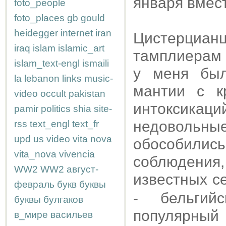
января вмест
foto_people
foto_places
gb
gould
heidegger
internet
iran
Цистерциа
iraq
islam
islamic_art
тамплиерам 
islam_text-engl
ismaili
у меня был
la
lebanon
links
music-
мантии с к
video
occult
pakistan
интоксикаци
pamir
politics
shia
site-
недовольн
rss
text_engl
text_fr
upd
us
video
vita nova
обособилис
vita_nova
vivencia
соблюдени
WW2
WW2
август-
известных с
февраль
букв
буквы
- бельгий
буквы
булгаков
популярн
в_мире
васильев