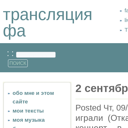
трансляция
f
l
фа
Т
: :
2 сентябр
обо мне и этом
сайте
Posted Чт, 09
мои тексты
играли (Отк
моя музыка
концерт в