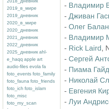
2018_дневник
-
Владимир 
2019_в_мире
-
Дживан Гас
2019_дневник
2020_в_мире
-
Олег Балан
2020_дневник
-
Владимир 
2021_дневник
2022_дневник
-
Rick Laird
, 
2025_дневник
ahl-
-
Сергей Ант
e_haqq
apple
art
audio-files
evola
fa
-
Пиама Гайд
foto_events
foto_family
-
Николай Сл
foto_fauna
foto_friends
foto_ich
foto_islam
-
Евгения Ки
foto_misc
-
Луи Андрис
foto_my_scan