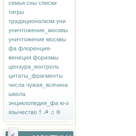
семья
сны
списки
тигры
традиционализм
уни
уничтожение_москвы
уничтожение москвы
фа
флоренция-
венеция
форизмы
цензура_контроль
цитаты_фрагменты
числа
чужая_всячина
школа
энциклопедия_фа
ю-з
язычество
†
☭
♫
✡