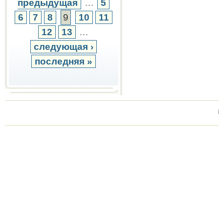
предыдущая
…
5
6
7
8
9
10
11
12
13
…
следующая ›
последняя »