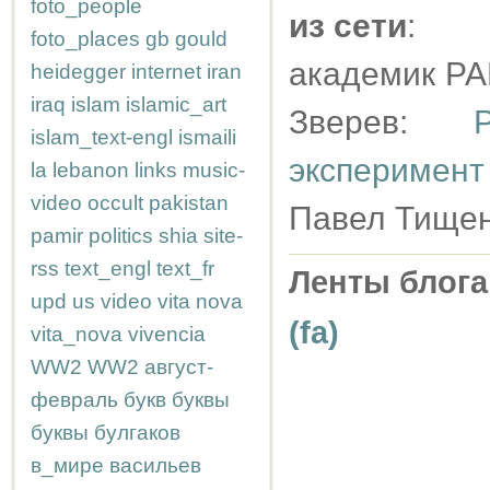
foto_people
из сети
:
foto_places
gb
gould
академик РАН
heidegger
internet
iran
iraq
islam
islamic_art
Зверев:
islam_text-engl
ismaili
эксперимент
la
lebanon
links
music-
video
occult
pakistan
Павел Тище
pamir
politics
shia
site-
rss
text_engl
text_fr
Ленты блога
upd
us
video
vita nova
(fa)
vita_nova
vivencia
WW2
WW2
август-
февраль
букв
буквы
буквы
булгаков
в_мире
васильев