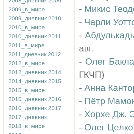
2008_дневник
2009
-
Микис Теод
2009_в_мире
2009_дневник
2010
-
Чарли Уотт
2010_в_мире
-
Абдулькад
2010_дневник
2011
2011_в_мире
авг.
2011_дневник
2012
-
Олег Бакл
2012_в_мире
2012_дневник
2014
ГКЧП)
2014_дневник
2015
-
Анна Канто
2015_в_мире
2015_дневник
2016
-
Пётр Мамо
2016_дневник
2017
-
Хорхе Дж. Э
2017_дневник
-
Олег Целко
2018_в_мире