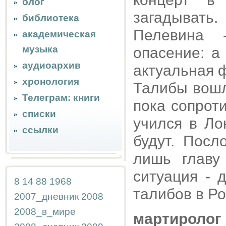
блог
загадывать
библиотека
Пелевина 
академическая
музыка
опасение: а
аудиоархив
актуальная ф
хронология
Талибы вошл
Телеграм: книги
пока сопроти
списки
учился в Ло
ссылки
будут. Пос
лишь главу
ситуация - 
8
14
88
1968
талибов в Р
2007_дневник
2008
2008_в_мире
мартиролог