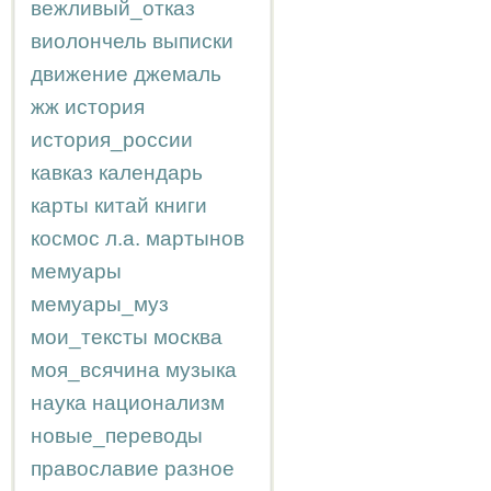
вежливый_отказ
виолончель
выписки
движение
джемаль
жж
история
история_россии
кавказ
календарь
карты
китай
книги
космос
л.а.
мартынов
мемуары
мемуары_муз
мои_тексты
москва
моя_всячина
музыка
наука
национализм
новые_переводы
православие
разное