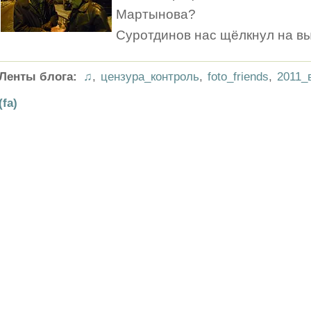
Мартынова?
Суротдинов нас щёлкнул на вы
Ленты блога:
♫
,
цензура_контроль
,
foto_friends
,
2011_
(fa)