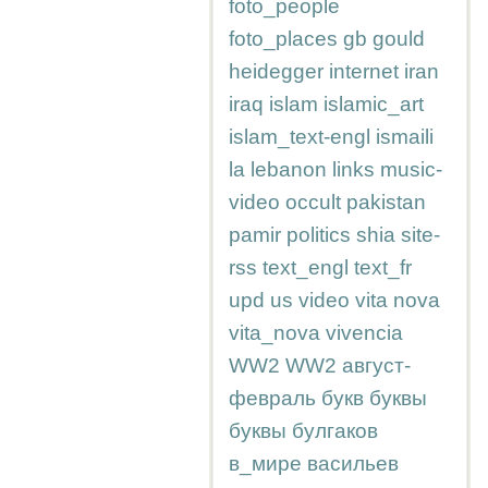
foto_people
foto_places
gb
gould
heidegger
internet
iran
iraq
islam
islamic_art
islam_text-engl
ismaili
la
lebanon
links
music-
video
occult
pakistan
pamir
politics
shia
site-
rss
text_engl
text_fr
upd
us
video
vita nova
vita_nova
vivencia
WW2
WW2
август-
февраль
букв
буквы
буквы
булгаков
в_мире
васильев