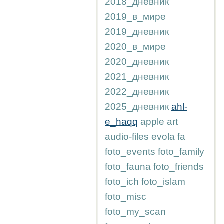
2018_дневник
2019_в_мире
2019_дневник
2020_в_мире
2020_дневник
2021_дневник
2022_дневник
2025_дневник
ahl-
e_haqq
apple
art
audio-files
evola
fa
foto_events
foto_family
foto_fauna
foto_friends
foto_ich
foto_islam
foto_misc
foto_my_scan