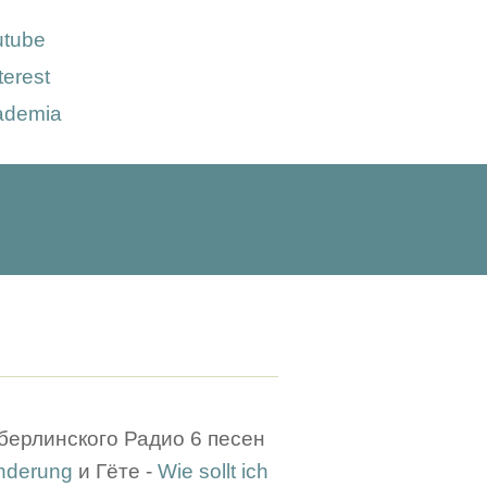
utube
terest
ademia
и берлинского Радио 6 песен
nderung
и Гёте -
Wie sollt ich