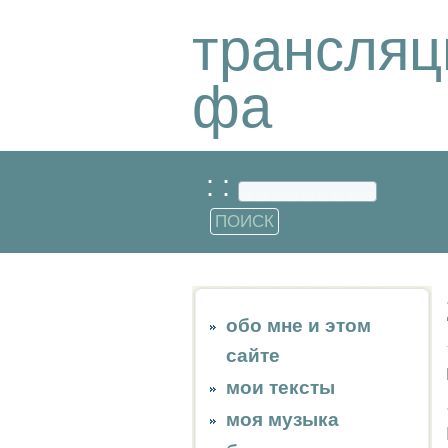
трансляц
фа
: :
обо мне и этом
сайте
мои тексты
моя музыка