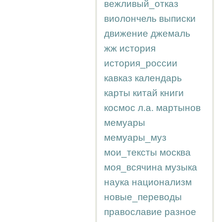
вежливый_отказ
виолончель
выписки
движение
джемаль
жж
история
история_россии
кавказ
календарь
карты
китай
книги
космос
л.а.
мартынов
мемуары
мемуары_муз
мои_тексты
москва
моя_всячина
музыка
наука
национализм
новые_переводы
православие
разное