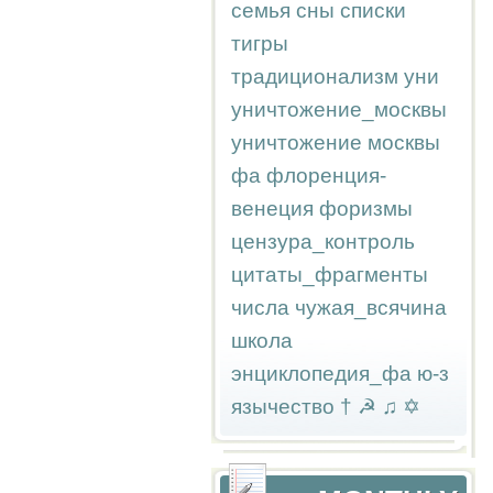
семья
сны
списки
тигры
традиционализм
уни
уничтожение_москвы
уничтожение москвы
фа
флоренция-
венеция
форизмы
цензура_контроль
цитаты_фрагменты
числа
чужая_всячина
школа
энциклопедия_фа
ю-з
язычество
†
☭
♫
✡