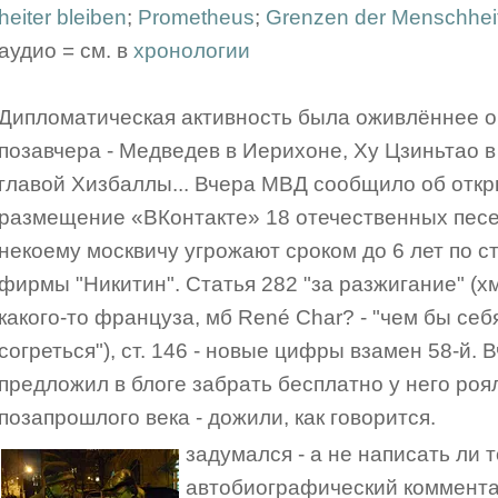
heiter bleiben
;
Prometheus
;
Grenzen der Menschhei
аудио = см. в
хронологии
Дипломатическая активность была оживлённее о
позавчера - Медведев в Иерихоне, Ху Цзиньтао 
главой Хизбаллы... Вчера МВД сообщило об откр
размещение «ВКонтакте» 18 отечественных песен
некоему москвичу угрожают сроком до 6 лет по ст
фирмы "Никитин". Статья 282 "за разжигание" (х
какого-то француза, мб René Char? - "чем бы себ
согреться"), ст. 146 - новые цифры взамен 58-й
предложил в блоге забрать бесплатно у него роял
позапрошлого века - дожили, как говорится.
задумался - а не написать ли
автобиографический коммент