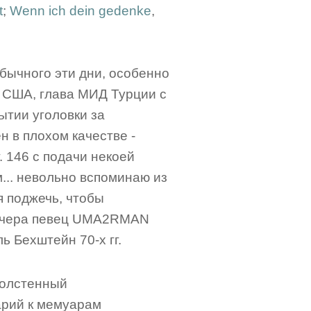
t
;
Wenn ich dein gedenke
,
бычного эти дни, особенно
в США, глава МИД Турции с
ытии уголовки за
 в плохом качестве -
. 146 с подачи некоей
м... невольно вспоминаю из
я поджечь, чтобы
. Вчера певец UMA2RMAN
ь Бехштейн 70-х гг.
 толстенный
арий к мемуарам