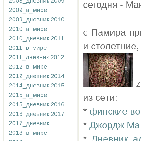
2008_дневник
2009
сегодня - Ма
2009_в_мире
2009_дневник
2010
2010_в_мире
с Памира при
2010_дневник
2011
и столетние,
2011_в_мире
2011_дневник
2012
2012_в_мире
2012_дневник
2014
z
2014_дневник
2015
2015_в_мире
из сети:
2015_дневник
2016
*
финские во
2016_дневник
2017
2017_дневник
*
Джордж Мак
2018_в_мире
*
Дневник а