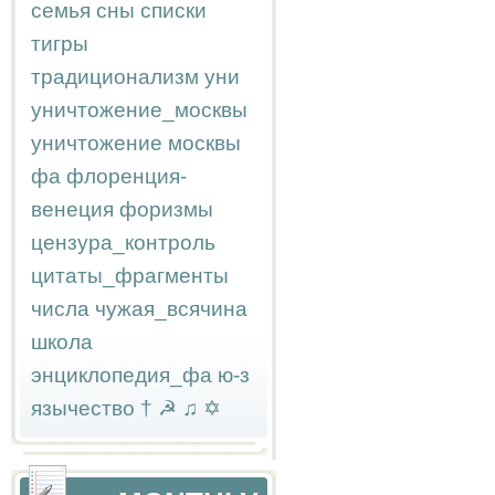
семья
сны
списки
тигры
традиционализм
уни
уничтожение_москвы
уничтожение москвы
фа
флоренция-
венеция
форизмы
цензура_контроль
цитаты_фрагменты
числа
чужая_всячина
школа
энциклопедия_фа
ю-з
язычество
†
☭
♫
✡