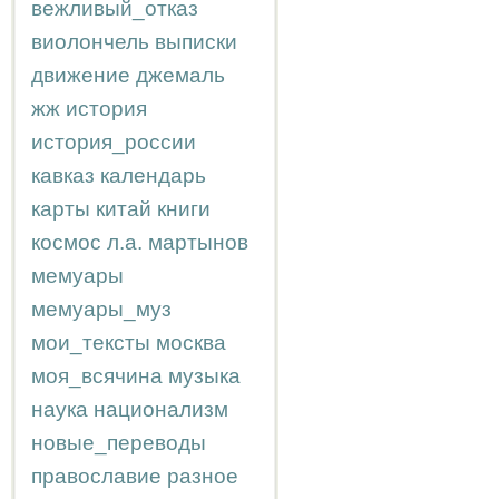
вежливый_отказ
виолончель
выписки
движение
джемаль
жж
история
история_россии
кавказ
календарь
карты
китай
книги
космос
л.а.
мартынов
мемуары
мемуары_муз
мои_тексты
москва
моя_всячина
музыка
наука
национализм
новые_переводы
православие
разное