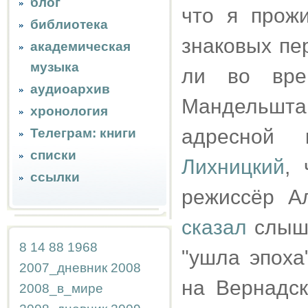
блог
что я прож
библиотека
знаковых пе
академическая
музыка
ли во вре
аудиоархив
Мандельшт
хронология
адресной 
Телеграм: книги
списки
Лихницкий
, 
ссылки
режиссёр А
сказал
слыша
8
14
88
1968
"ушла эпоха
2007_дневник
2008
на Вернадск
2008_в_мире