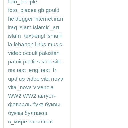
foto_people
foto_places
gb
gould
heidegger
internet
iran
iraq
islam
islamic_art
islam_text-engl
ismaili
la
lebanon
links
music-
video
occult
pakistan
pamir
politics
shia
site-
rss
text_engl
text_fr
upd
us
video
vita nova
vita_nova
vivencia
WW2
WW2
август-
февраль
букв
буквы
буквы
булгаков
в_мире
васильев