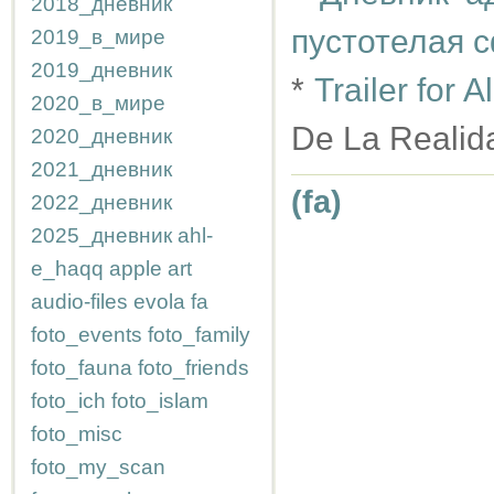
2018_дневник
пустотелая 
2019_в_мире
2019_дневник
*
Trailer for
2020_в_мире
De La Realid
2020_дневник
2021_дневник
(fa)
2022_дневник
2025_дневник
ahl-
e_haqq
apple
art
audio-files
evola
fa
foto_events
foto_family
foto_fauna
foto_friends
foto_ich
foto_islam
foto_misc
foto_my_scan