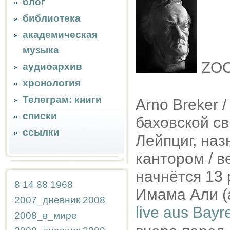
блог
библиотека
академическая
музыка
ZO
аудиоархив
хронология
Телеграм: книги
Arno Breker 
списки
баховской св
ссылки
Лейпциг, наз
кантором / в
начнётся 13 
8
14
88
1968
Имама Али (а
2007_дневник
2008
live aus Bayr
2008_в_мире