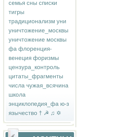
семья
сны
списки
тигры
традиционализм
уни
уничтожение_москвы
уничтожение москвы
фа
флоренция-
венеция
форизмы
цензура_контроль
цитаты_фрагменты
числа
чужая_всячина
школа
энциклопедия_фа
ю-з
язычество
†
☭
♫
✡