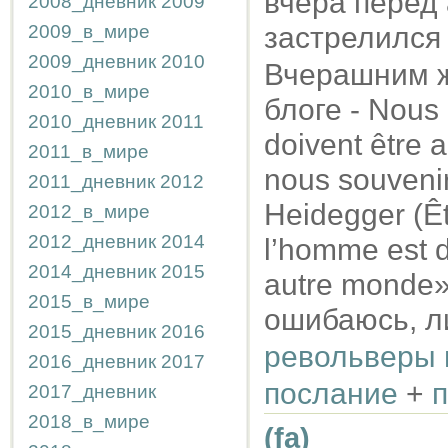
вчера перед
2008_дневник
2009
2009_в_мире
застрелилс
2009_дневник
2010
Вчерашним ж
2010_в_мире
блоге - Nous 
2010_дневник
2011
doivent être a
2011_в_мире
nous souvenir
2011_дневник
2012
Heidegger (Êt
2012_в_мире
2012_дневник
2014
l’homme est d
2014_дневник
2015
autre monde»
2015_в_мире
ошибаюсь, ли
2015_дневник
2016
револьверы 
2016_дневник
2017
послание
+
2017_дневник
2018_в_мире
(fa)