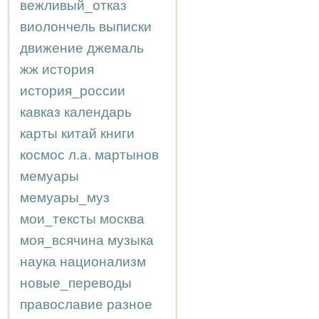
вежливый_отказ
виолончель
выписки
движение
джемаль
жж
история
история_россии
кавказ
календарь
карты
китай
книги
космос
л.а.
мартынов
мемуары
мемуары_муз
мои_тексты
москва
моя_всячина
музыка
наука
национализм
новые_переводы
православие
разное