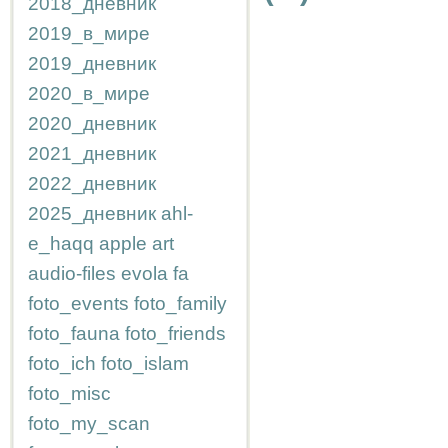
2018_дневник
2019_в_мире
2019_дневник
2020_в_мире
2020_дневник
2021_дневник
2022_дневник
2025_дневник
ahl-
e_haqq
apple
art
audio-files
evola
fa
foto_events
foto_family
foto_fauna
foto_friends
foto_ich
foto_islam
foto_misc
foto_my_scan