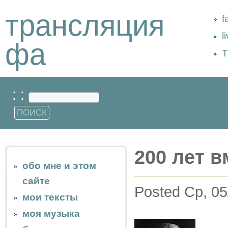
трансляция
f
l
фа
Т
: :
200 лет в
обо мне и этом
сайте
Posted Ср, 05
мои тексты
моя музыка