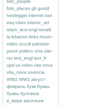
foto_people
foto_places
gb
gould
heidegger
internet
iran
iraq
islam
islamic_art
islam_text-engl
ismaili
la
lebanon
links
music-
video
occult
pakistan
pamir
politics
shia
site-
rss
text_engl
text_fr
upd
us
video
vita nova
vita_nova
vivencia
WW2
WW2
август-
февраль
букв
буквы
буквы
булгаков
в_мире
васильев