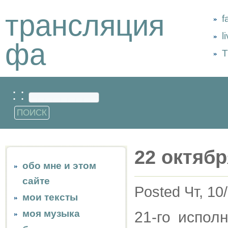
трансляция
f
l
фа
Т
: :
22 октябр
обо мне и этом
сайте
Posted Чт, 10
мои тексты
моя музыка
21-го испол