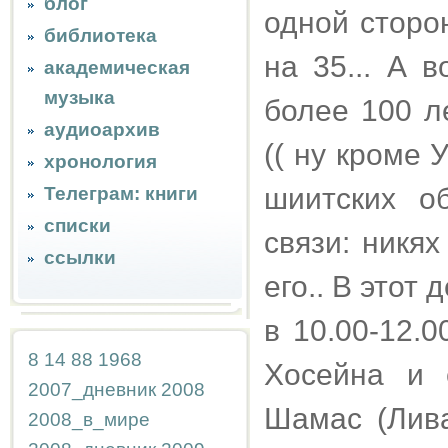
блог
одной сторон
библиотека
на 35... А 
академическая
музыка
более 100 л
аудиоархив
(( ну кроме 
хронология
шиитских о
Телеграм: книги
списки
связи: никя
ссылки
его.. В этот 
в 10.00-12.
8
14
88
1968
Хосейна и 
2007_дневник
2008
Шамас (Лива
2008_в_мире