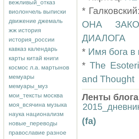
вежливый_отказ
* Галковский
виолончель
выписки
движение
джемаль
ОНА ЗАКО
жж
история
ДИАЛОГА
история_россии
кавказ
календарь
*
Имя бога в
карты
китай
книги
*
The Esoter
космос
л.а.
мартынов
мемуары
and Thought
мемуары_муз
мои_тексты
москва
Ленты блога
моя_всячина
музыка
2015_дневни
наука
национализм
(fa)
новые_переводы
православие
разное