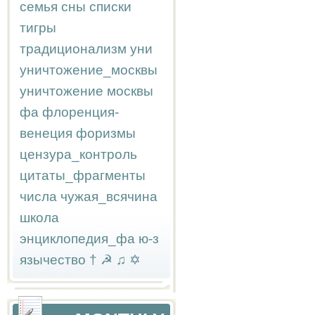
семья
сны
списки
тигры
традиционализм
уни
уничтожение_москвы
уничтожение москвы
фа
флоренция-
венеция
форизмы
цензура_контроль
цитаты_фрагменты
числа
чужая_всячина
школа
энциклопедия_фа
ю-з
язычество
†
☭
♫
✡