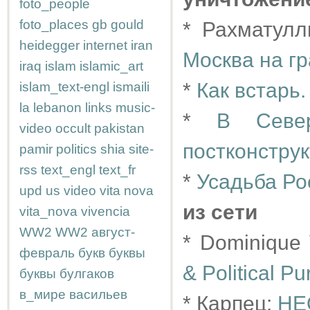
foto_people
foto_places
gb
gould
* Рахматулл
heidegger
internet
iran
Москва на г
iraq
islam
islamic_art
*
Как встарь
islam_text-engl
ismaili
la
lebanon
links
music-
*
В Севе
video
occult
pakistan
постконстру
pamir
politics
shia
site-
rss
text_engl
text_fr
*
Усадьба Ро
upd
us
video
vita nova
из сети
vita_nova
vivencia
WW2
WW2
август-
* Dominique
февраль
букв
буквы
& Political Pu
буквы
булгаков
в_мире
васильев
* Карпец:
НЕ