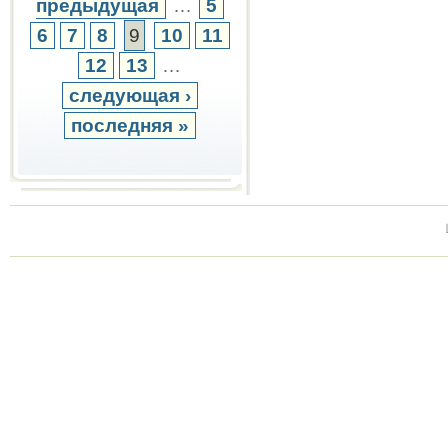
предыдущая
…
5
6
7
8
9
10
11
12
13
…
следующая ›
последняя »