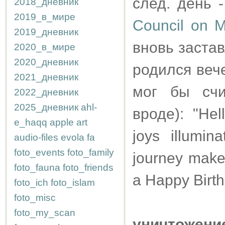
след. день 
2018_дневник
2019_в_мире
Council on 
2019_дневник
вновь застав
2020_в_мире
2020_дневник
родился веч
2021_дневник
мог бы счи
2022_дневник
2025_дневник
ahl-
вроде): "Hel
e_haqq
apple
art
joys illumi
audio-files
evola
fa
foto_events
foto_family
journey make
foto_fauna
foto_friends
a Happy Birth
foto_ich
foto_islam
foto_misc
foto_my_scan
уничтожени