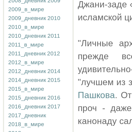
2008_дневник
2009
Джани-заде 
2009_в_мире
исламской ци
2009_дневник
2010
2010_в_мире
2010_дневник
2011
"Личные ар
2011_в_мире
2011_дневник
2012
прежде вс
2012_в_мире
удивительно
2012_дневник
2014
2014_дневник
2015
"лучшем из з
2015_в_мире
Пашкова
. О
2015_дневник
2016
проч - даж
2016_дневник
2017
2017_дневник
канонаду сал
2018_в_мире