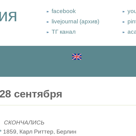
ия
facebook
yo
livejournal (архив)
pin
ТГ канал
ac
28 сентября
СКОНЧАЛИСЬ
*
1859, Карл Риттер, Берлин