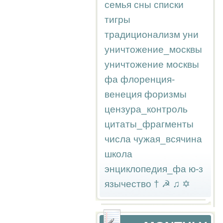
семья
сны
списки
тигры
традиционализм
уни
уничтожение_москвы
уничтожение москвы
фа
флоренция-
венеция
форизмы
цензура_контроль
цитаты_фрагменты
числа
чужая_всячина
школа
энциклопедия_фа
ю-з
язычество
†
☭
♫
✡