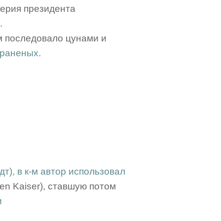
верия президента
.
-м последовало цунами и
 раненых
.
дт), в к-м автор использовал
 den Kaiser), ставшую потом
и