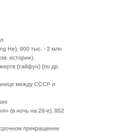
ал
ng He), 900 тыс. - 2 млн
зв. истории).
 жертв (тайфун) (по др.
ранице между СССР и
ших
ия»
(в ночь на 28-е), 852
осрочном прекращении