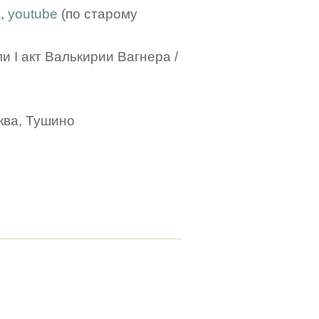
а,
youtube
(по старому
и I акт Валькирии Вагнера /
ква, Тушино