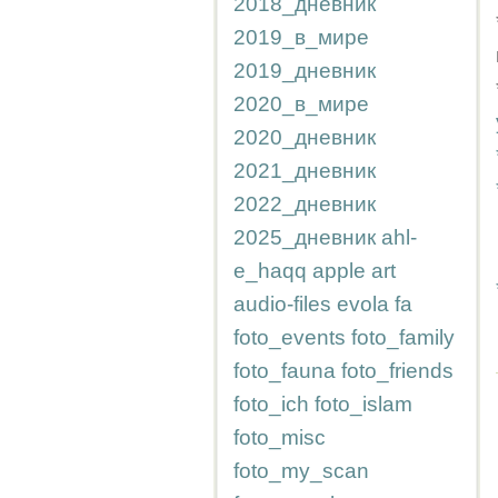
2018_дневник
2019_в_мире
2019_дневник
2020_в_мире
2020_дневник
2021_дневник
2022_дневник
2025_дневник
ahl-
e_haqq
apple
art
audio-files
evola
fa
foto_events
foto_family
foto_fauna
foto_friends
foto_ich
foto_islam
foto_misc
foto_my_scan