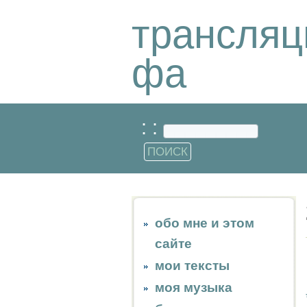
трансляц
фа
: :
обо мне и этом
сайте
мои тексты
моя музыка