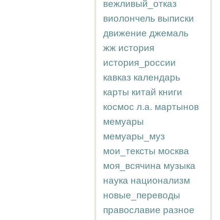
вежливый_отказ
виолончель
выписки
движение
джемаль
жж
история
история_россии
кавказ
календарь
карты
китай
книги
космос
л.а.
мартынов
мемуары
мемуары_муз
мои_тексты
москва
моя_всячина
музыка
наука
национализм
новые_переводы
православие
разное