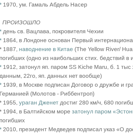
*
1970, ум. Гамаль Абдель Насер
ПРОИЗОШЛО
*
день св. Вацлава, покровителя Чехии
*
1864, в Лондоне основан Первый интернацион
* 1887,
наводнение в Китае
(The Yellow River/ Hua
погибших (одно из наибольших стих. бедствий в и
*
1912, затонул яп. паром SS Kiche Maru, б. 1 тыс
данным, 22го, яп. данных нет вообще)
*
1939, в Москве подписан Договор о дружбе и г
Германией (Молотов - Риббентроп)
* 1955,
ураган Дженет
достиг 280 км/ч, 680 погиб
* 1994, в Балтийском море
затонул паром «Эстон
погибших
*
2010, президент Медведев подписал указ «О д