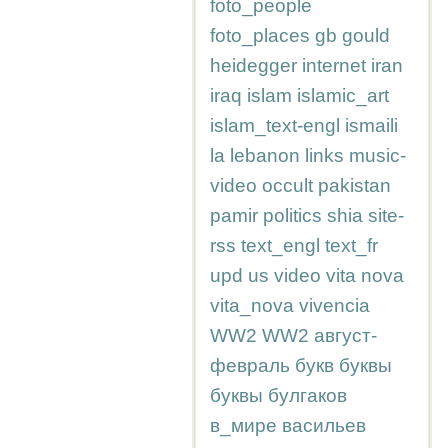
foto_people
foto_places
gb
gould
heidegger
internet
iran
iraq
islam
islamic_art
islam_text-engl
ismaili
la
lebanon
links
music-
video
occult
pakistan
pamir
politics
shia
site-
rss
text_engl
text_fr
upd
us
video
vita nova
vita_nova
vivencia
WW2
WW2
август-
февраль
букв
буквы
буквы
булгаков
в_мире
васильев