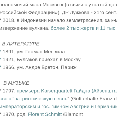
полномочий мэра Москвы» (в связи с утратой до
Российской Федерации»). ДР Лужкова - 21го сент.
* 2018, в Индонезии начало землетрясения, за к
извержение вулкана.
более 2 тыс жертв и 11 тыс
В ЛИТЕРАТУРЕ
*
1891, ум. Герман Мелвилл
*
1921, Булгаков приехал в Москву
*
1966, ум. Андре Бретон, Париж
В МУЗЫКЕ
* 1797,
премьера Kaiserquartett Гайдна (Айзеншта
свою "патриотическую песнь
" (Gott erhalte Franz
императорским и гос. гимном Австрии и Германи
* 1870, род.
Florent Schmitt
/Blamont