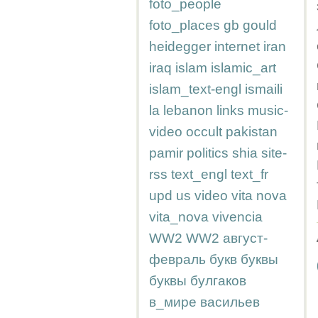
foto_people
foto_places
gb
gould
heidegger
internet
iran
iraq
islam
islamic_art
islam_text-engl
ismaili
la
lebanon
links
music-
video
occult
pakistan
pamir
politics
shia
site-
rss
text_engl
text_fr
upd
us
video
vita nova
vita_nova
vivencia
WW2
WW2
август-
февраль
букв
буквы
буквы
булгаков
в_мире
васильев