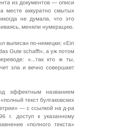
мента из документов — описи
на месте аккуратно смытых
Никогда не думала, что это
риваясь, меняли нумерацию.
л выписан по-немецки; «Ein
s das Gute schafft», а уж потом
реводе: «...так кто ж ты,
чет зла и вечно совершает
од эффектным названием
 «полный текст булгаковских
етрии» — с ссылкой на д-ра
6 г. доступ к указанному
равнение «полного текста»