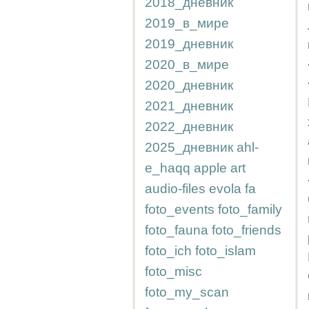
2018_дневник
2019_в_мире
2019_дневник
2020_в_мире
2020_дневник
2021_дневник
2022_дневник
2025_дневник
ahl-
e_haqq
apple
art
audio-files
evola
fa
foto_events
foto_family
foto_fauna
foto_friends
foto_ich
foto_islam
foto_misc
foto_my_scan