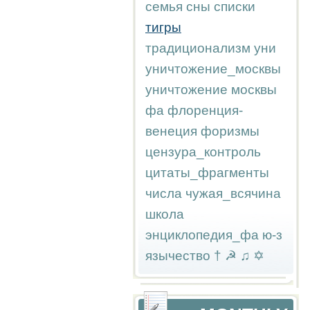
семья
сны
списки
тигры
традиционализм
уни
уничтожение_москвы
уничтожение москвы
фа
флоренция-
венеция
форизмы
цензура_контроль
цитаты_фрагменты
числа
чужая_всячина
школа
энциклопедия_фа
ю-з
язычество
†
☭
♫
✡