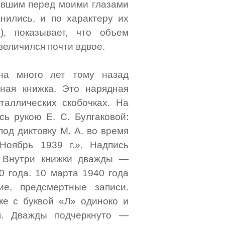
бывшим перед моими глазами
нились, и по характеру их
), показывает, что объем
величился почти вдвое.
на много лет тому назад
ная книжка. Это нарядная
аллических скобочках. На
сь рукою Е. С. Булгаковой:
под диктовку M. A. во время
Ноябрь 1939 г.». Надпись
. Внутри книжки дважды —
0 года. 10 марта 1940 года
ие, предсмертные записи.
ке с буквой «Л» одиноко и
ш. Дважды подчеркнуто —