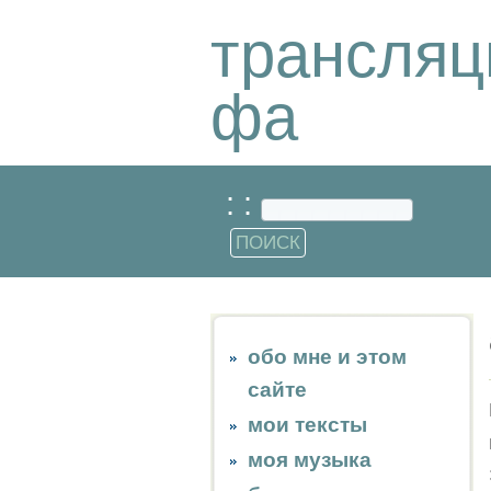
трансляц
фа
: :
обо мне и этом
сайте
мои тексты
моя музыка