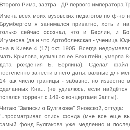
Второго Рима, завтра - ДР первого императора Т
Имена всех моих вузовских педагогов по ф-но н
Брумбергом я занимался приватно, хоть и на
только сейчас осознал, что и Берлин, и Б
Игумнова (да и что Артоболевская - ученица Юди
она в Киеве 4 (17) окт. 1905. Всегда недоумевал
мать Крылова, купившая её Бехштейн, умерла 8-
дата рождения Б. Берлина). Сделал фай
постепенно занести в него даты, важные для меня
14 как число границы - забавно, но известно 
сделанных Кна... (не удивлюсь, если найдётс
попался торрент с 148-ю концертами Заппы).
Читаю "Записки о Булгакове" Яновской, оттуда:
"..просматривая опись фонда (мне все еще в
самый фонд Булгакова уже медленно и послед