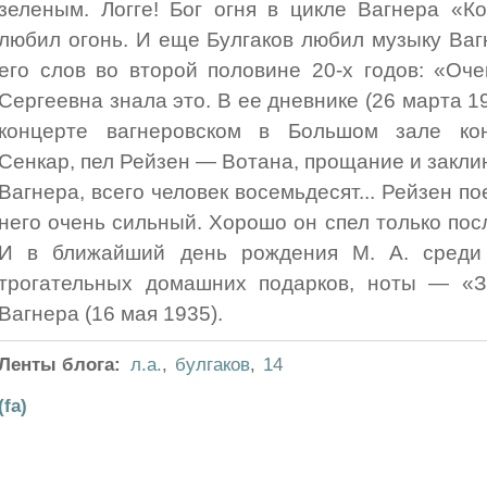
зеленым. Логге! Бог огня в цикле Вагнера «К
любил огонь. И еще Булгаков любил музыку Вагн
его слов во второй половине 20-х годов: «Оч
Сергеевна знала это. В ее дневнике (26 марта 1
концерте вагнеровском в Большом зале кон
Сенкар, пел Рейзен — Вотана, прощание и закли
Вагнера, всего человек восемьдесят... Рейзен по
него очень сильный. Хорошо он спел только по
И в ближайший день рождения М. А. среди
трогательных домашних подарков, ноты — «З
Вагнера (16 мая 1935).
Ленты блога:
л.а.
,
булгаков
,
14
(fa)