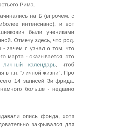
ретьего Рима.
ачинались на Б (впрочем, с
иболее интенсивно), и вот
ошнякович были учениками
ной. Отмечу здесь, что род.
 - зачем я узнал о том, что
го марта - оказывается, это
л
личный календарь
, чтоб
 в т.н. "личной жизни". Про
всего 14 записей Зигфрида,
я намного больше - недавно
ыдавали опись фонда, хотя
овательно закрывался для