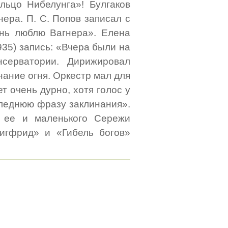
ольцо Нибелунга»! Булгаков
ера. П. С. Попов записал с
ень люблю Вагнера». Елена
935) запись: «Вчера были на
серватории. Дирижировал
нание огня. Оркестр мал для
ет очень дурно, хотя голос у
следнюю фразу заклинания».
 ее и маленького Сережи
игфрид» и «Гибель богов»