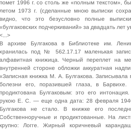
помет 1996 г. со столь же «полным текстом», 
летом 1973 г. (сделанные мною выписки сохра
видно, что это безусловно полные выписки
«булгаковских подчеркиваний» за двадцать лет у
<...>
В архиве Булгакова в Библиотеке им. Лени
хранилась под № 562.17.17 маленькая запис
алфавитная книжица. Черный переплет на мет
внутренней стороне обложки аккуратная надпи
«Записная книжка М. А. Булгакова. Записывала 
болезни его, поразившей глаза, в Барвихе. 
продиктована Булгаковым: это его интонация
рукою Е. С. — еще одна дата: 28 февраля 194
Булгакова не стало. В книжке его последн
Собственноручные и продиктованные. На лист
крупно: Логге. Жирный коричневый каранда