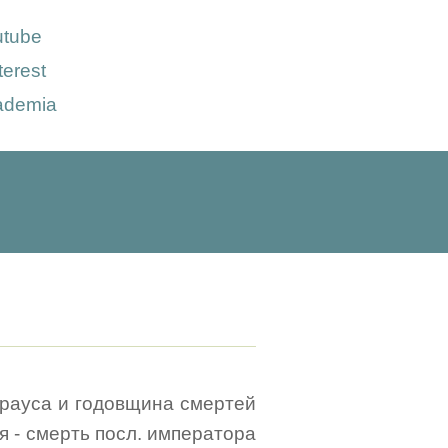
utube
terest
ademia
рауса и годовщина смертей
я - смерть посл. императора