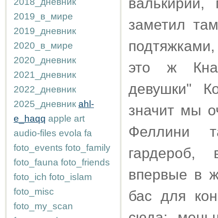
валькирии,
2018_дневник
2019_в_мире
заметил там
2019_дневник
подтяжками,
2020_в_мире
2020_дневник
это ж Кнап
2021_дневник
девушки" К
2022_дневник
2025_дневник
ahl-
значит мы о
e_haqq
apple
art
Феллини т
audio-files
evola
fa
foto_events
foto_family
гардероб, 
foto_fauna
foto_friends
впервые в ж
foto_ich
foto_islam
foto_misc
бас для кон
foto_my_scan
сюда: мень