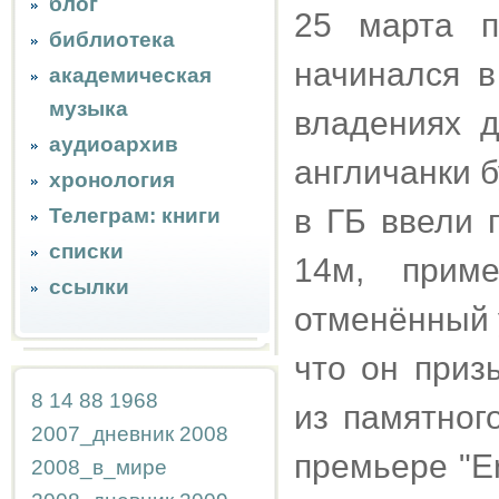
блог
25 марта п
библиотека
начинался в
академическая
музыка
владениях д
аудиоархив
англичанки б
хронология
в ГБ ввели 
Телеграм: книги
списки
14м, приме
ссылки
отменённый у
что он призы
8
14
88
1968
из памятного
2007_дневник
2008
премьере "Er
2008_в_мире