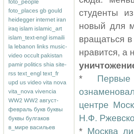
foto_people
foto_places
gb
gould
студенты из
heidegger
internet
iran
новый для м
iraq
islam
islamic_art
вращаться в 
islam_text-engl
ismaili
la
lebanon
links
music-
нравится, а н
video
occult
pakistan
уничтожени
pamir
politics
shia
site-
rss
text_engl
text_fr
*
Первые
upd
us
video
vita nova
ознаменовал
vita_nova
vivencia
WW2
WW2
август-
центре Мос
февраль
букв
буквы
Н.Ф. Ржевско
буквы
булгаков
в_мире
васильев
*
Москва ли