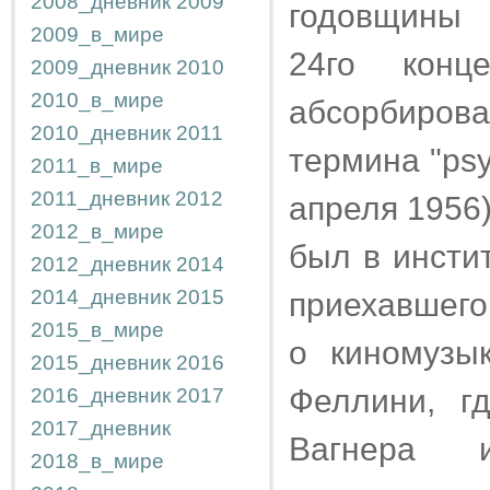
2008_дневник
2009
годовщины 
2009_в_мире
24го конц
2009_дневник
2010
2010_в_мире
абсорбирова
2010_дневник
2011
термина "psy
2011_в_мире
2011_дневник
2012
апреля 1956
2012_в_мире
был в инсти
2012_дневник
2014
2014_дневник
2015
приехавшего
2015_в_мире
о киномузы
2015_дневник
2016
Феллини, г
2016_дневник
2017
2017_дневник
Вагнера и
2018_в_мире