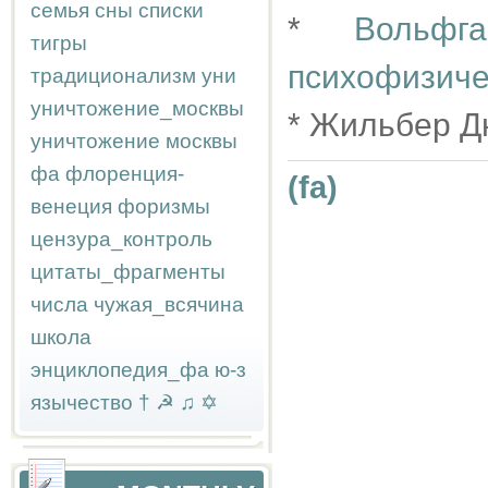
семья
сны
списки
*
Вольфг
тигры
психофизиче
традиционализм
уни
уничтожение_москвы
* Жильбер Д
уничтожение москвы
фа
флоренция-
(fa)
венеция
форизмы
цензура_контроль
цитаты_фрагменты
числа
чужая_всячина
школа
энциклопедия_фа
ю-з
язычество
†
☭
♫
✡