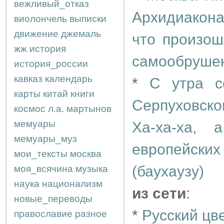
вежливый_отказ
Архидиакона
виолончель
выписки
движение
джемаль
что произош
жж
история
самообрушен
история_россии
кавказ
календарь
*
С утра с
карты
китай
книги
Серпуховско
космос
л.а.
мартынов
мемуары
Ха-ха-ха,
мемуары_муз
европейских
мои_тексты
москва
(баухаузу)
моя_всячина
музыка
наука
национализм
из сети
:
новые_переводы
*
Русский цв
православие
разное