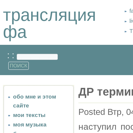
трансляция
f
l
фа
Т
: :
ДР терми
обо мне и этом
сайте
Posted Втр, 0
мои тексты
моя музыка
наступил по