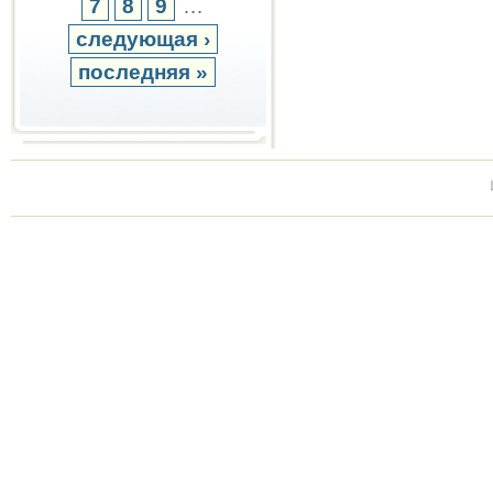
7
8
9
…
следующая ›
последняя »