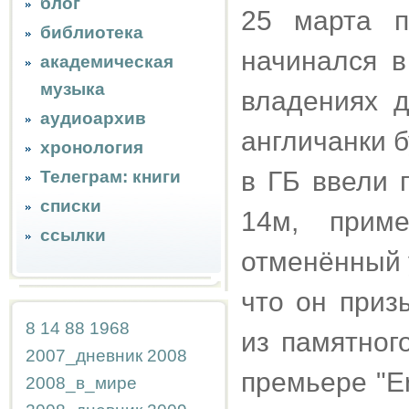
блог
25 марта п
библиотека
начинался в
академическая
музыка
владениях д
аудиоархив
англичанки б
хронология
в ГБ ввели 
Телеграм: книги
списки
14м, приме
ссылки
отменённый у
что он призы
8
14
88
1968
из памятного
2007_дневник
2008
премьере "Er
2008_в_мире