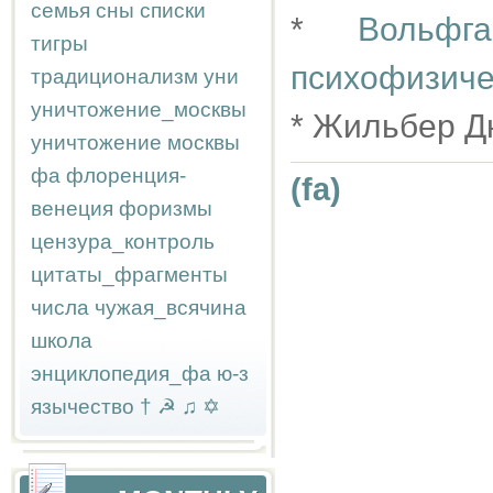
семья
сны
списки
*
Вольфг
тигры
психофизиче
традиционализм
уни
уничтожение_москвы
* Жильбер Д
уничтожение москвы
фа
флоренция-
(fa)
венеция
форизмы
цензура_контроль
цитаты_фрагменты
числа
чужая_всячина
школа
энциклопедия_фа
ю-з
язычество
†
☭
♫
✡