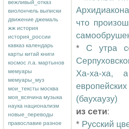
вежливый_отказ
Архидиакона
виолончель
выписки
движение
джемаль
что произош
жж
история
самообрушен
история_россии
кавказ
календарь
*
С утра с
карты
китай
книги
Серпуховско
космос
л.а.
мартынов
мемуары
Ха-ха-ха,
мемуары_муз
европейских
мои_тексты
москва
(баухаузу)
моя_всячина
музыка
наука
национализм
из сети
:
новые_переводы
*
Русский цв
православие
разное