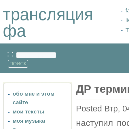
трансляция
f
l
фа
Т
: :
ДР терми
обо мне и этом
сайте
Posted Втр, 0
мои тексты
моя музыка
наступил по