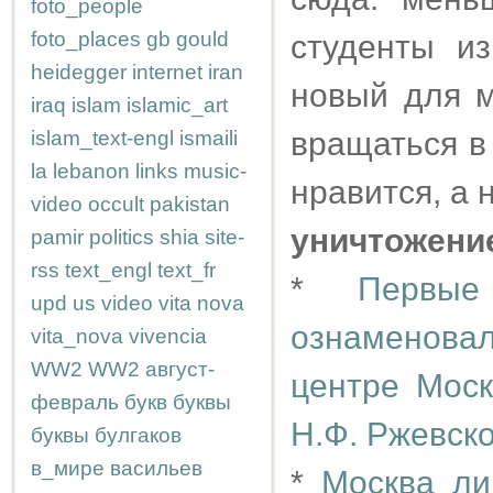
foto_people
foto_places
gb
gould
студенты из
heidegger
internet
iran
новый для м
iraq
islam
islamic_art
вращаться в 
islam_text-engl
ismaili
la
lebanon
links
music-
нравится, а н
video
occult
pakistan
уничтожени
pamir
politics
shia
site-
rss
text_engl
text_fr
*
Первые
upd
us
video
vita nova
ознаменовал
vita_nova
vivencia
WW2
WW2
август-
центре Мос
февраль
букв
буквы
Н.Ф. Ржевско
буквы
булгаков
в_мире
васильев
*
Москва ли