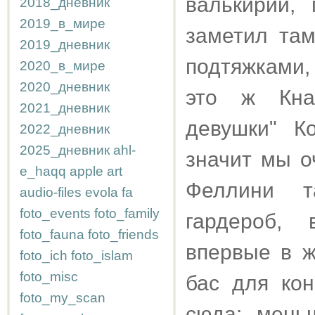
валькирии,
2018_дневник
2019_в_мире
заметил там
2019_дневник
подтяжками,
2020_в_мире
2020_дневник
это ж Кнап
2021_дневник
девушки" К
2022_дневник
2025_дневник
ahl-
значит мы о
e_haqq
apple
art
Феллини т
audio-files
evola
fa
foto_events
foto_family
гардероб, 
foto_fauna
foto_friends
впервые в ж
foto_ich
foto_islam
foto_misc
бас для кон
foto_my_scan
сюда: мень