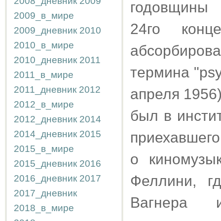
2008_дневник
2009
годовщины 
2009_в_мире
24го конц
2009_дневник
2010
2010_в_мире
абсорбирова
2010_дневник
2011
термина "psy
2011_в_мире
2011_дневник
2012
апреля 1956
2012_в_мире
был в инсти
2012_дневник
2014
2014_дневник
2015
приехавшего
2015_в_мире
о киномузы
2015_дневник
2016
Феллини, г
2016_дневник
2017
2017_дневник
Вагнера и
2018_в_мире