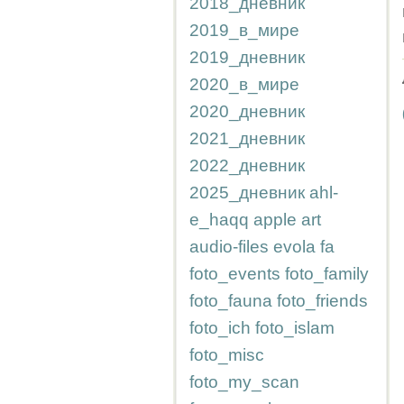
2018_дневник
2019_в_мире
2019_дневник
2020_в_мире
2020_дневник
2021_дневник
2022_дневник
2025_дневник
ahl-
e_haqq
apple
art
audio-files
evola
fa
foto_events
foto_family
foto_fauna
foto_friends
foto_ich
foto_islam
foto_misc
foto_my_scan