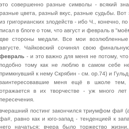
это совершенно разные символы - всякий знае
разные цвета, разный вкус, разные судьбы. Вот з
из григорианских злодейств - ибо Ч., конечно, п
писал в блоге о том, что август и февраль в "моё
две стороны медали. Все мои возлюбленные
августе. Чайковский сочинял свою финаль
февраль
- и это важно для меня не потому, что
подобно тому как не люблю в самом себе нек
примкнувший к нему Скрябин - см. op.74) и Гуль
заинтересовавшие меня ещё в школе тем,
отражается в их творчестве - уж много лет
пересечения.
вчерашний постинг закончился триумфом фа# (
фа#, равно как и юго-запад - тенденцией к зап
него начаться: вчера было торжество жизни,