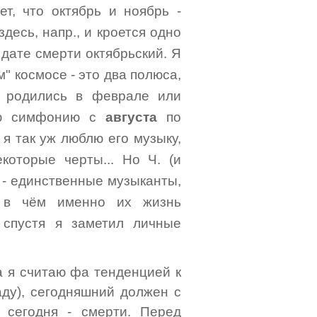
т, что октябрь и ноябрь -
десь, напр., и кроется одно
о дате смерти октябрьский. Я
м" космосе - это два полюса,
 родились в феврале или
ную симфонию с
августа
по
 я так уж люблю его музыку,
оторые черты... Но Ч. (и
д - единственные музыканты,
 в чём именно их жизнь
 спустя я заметил личные
а я считаю фа тенденцией к
аду), сегодняшний должен с
 сегодня - смерти. Перед