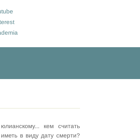
utube
terest
ademia
юлианскому... кем считать
 иметь в виду дату смерти?