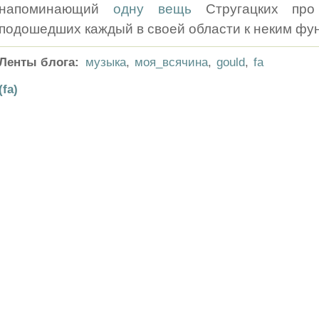
напоминающий
одну вещь
Стругацких про
подошедших каждый в своей области к неким ф
Ленты блога:
музыка
,
моя_всячина
,
gould
,
fa
(fa)