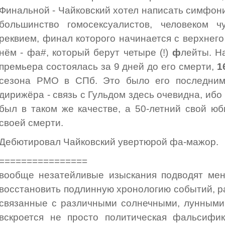
Финальной - Чайковский хотел написать симфонию
большинство гомосексуалистов, человеком 
реквием, финал которого начинается с верхнего
нём - фа#, который берут четыре (!)
ф
лейты. Н
премьера состоялась за 9 дней до его смерти,
1
сезона РМО в СПб. Это было его последним
дирижёра - связь с Гульдом здесь очевидна, ибо 
был в таком же качестве, а 50-летний свой ю
своей смерти.
Дебютировал Чайковский увертюрой фа-мажор.
================
вообще незатейливые изыскания подводят мен
восстановить подлинную хронологию событий, р
связанные с различными солнечными, лунными
вскроется не просто политическая фальсифик