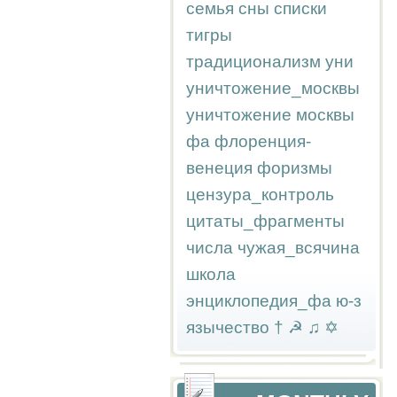
семья
сны
списки
тигры
традиционализм
уни
уничтожение_москвы
уничтожение москвы
фа
флоренция-
венеция
форизмы
цензура_контроль
цитаты_фрагменты
числа
чужая_всячина
школа
энциклопедия_фа
ю-з
язычество
†
☭
♫
✡