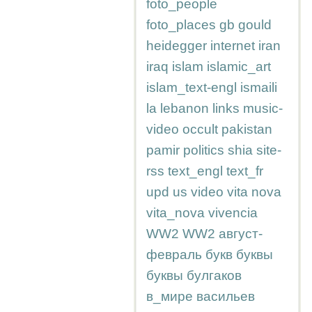
foto_people
foto_places
gb
gould
heidegger
internet
iran
iraq
islam
islamic_art
islam_text-engl
ismaili
la
lebanon
links
music-
video
occult
pakistan
pamir
politics
shia
site-
rss
text_engl
text_fr
upd
us
video
vita nova
vita_nova
vivencia
WW2
WW2
август-
февраль
букв
буквы
буквы
булгаков
в_мире
васильев