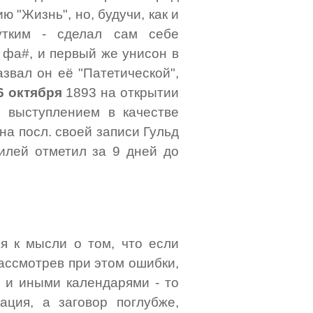
 "Жизнь", но, будучи, как и
чутким - сделал сам себе
 фа#, и первый же унисон в
азвал он её "Патетической",
6 октября
1893 на открытии
 выступлением в качестве
на посл. своей записи Гульд
билей отметил за 9 дней до
я к мысли о том, что если
ассмотрев при этом ошибки,
 и иными календарями - то
ация, а заговор поглубже,