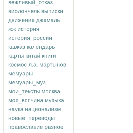
вежливый_отказ
виолончель
выписки
движение
джемаль
жж
история
история_россии
кавказ
календарь
карты
китай
книги
космос
л.а.
мартынов
мемуары
мемуары_муз
мои_тексты
москва
моя_всячина
музыка
наука
национализм
новые_переводы
православие
разное