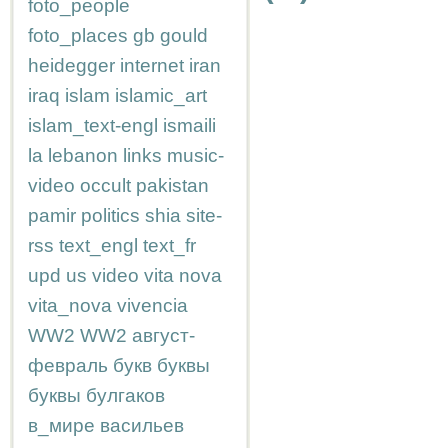
foto_people
foto_places
gb
gould
heidegger
internet
iran
iraq
islam
islamic_art
islam_text-engl
ismaili
la
lebanon
links
music-
video
occult
pakistan
pamir
politics
shia
site-
rss
text_engl
text_fr
upd
us
video
vita nova
vita_nova
vivencia
WW2
WW2
август-
февраль
букв
буквы
буквы
булгаков
в_мире
васильев