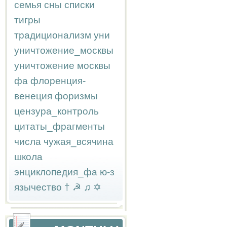
семья
сны
списки
тигры
традиционализм
уни
уничтожение_москвы
уничтожение москвы
фа
флоренция-
венеция
форизмы
цензура_контроль
цитаты_фрагменты
числа
чужая_всячина
школа
энциклопедия_фа
ю-з
язычество
†
☭
♫
✡