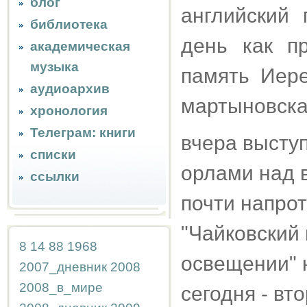
блог
английский 
библиотека
день как п
академическая
музыка
память Иер
аудиоархив
мартыновска
хронология
Телеграм: книги
вчера выступ
списки
орлами над в
ссылки
почти напрот
"Чайковский
8
14
88
1968
освещении" 
2007_дневник
2008
2008_в_мире
сегодня - вт