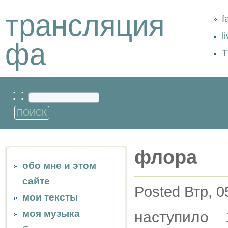
трансляция
f
l
фа
Т
: :
флора
обо мне и этом
сайте
Posted Втр, 0
мои тексты
моя музыка
наступило