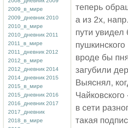
2008_дневник
2009
теперь обра
2009_в_мире
2009_дневник
2010
а из 2х, напр
2010_в_мире
пути увидел 
2010_дневник
2011
пушкинского 
2011_в_мире
2011_дневник
2012
вроде бы пня
2012_в_мире
загубили дер
2012_дневник
2014
2014_дневник
2015
Выяснял, ког
2015_в_мире
Чайковского 
2015_дневник
2016
2016_дневник
2017
в сети разног
2017_дневник
такая подпис
2018_в_мире