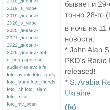
2018_дневник
бывает и 29-
2019_в_мире
точно 28-го 
2019_дневник
2020_в_мире
в ночь на 11
2020_дневник
новости:
2021_дневник
2022_дневник
* John Alan S
2025_дневник
ahl-
PKD's Radio F
e_haqq
apple
art
audio-files
evola
fa
released!
foto_events
foto_family
*
S. Arabia Re
foto_fauna
foto_friends
foto_ich
foto_islam
Ukraine
foto_misc
foto_my_scan
(fa)