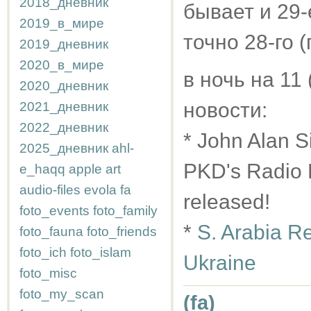
2018_дневник
бывает и 29-
2019_в_мире
точно 28-го 
2019_дневник
2020_в_мире
в ночь на 11
2020_дневник
новости:
2021_дневник
2022_дневник
* John Alan S
2025_дневник
ahl-
PKD's Radio F
e_haqq
apple
art
audio-files
evola
fa
released!
foto_events
foto_family
*
S. Arabia Re
foto_fauna
foto_friends
foto_ich
foto_islam
Ukraine
foto_misc
foto_my_scan
(fa)