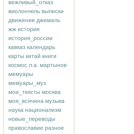
вежливый_отказ
виолончель
выписки
движение
джемаль
жж
история
история_россии
кавказ
календарь
карты
китай
книги
космос
л.а.
мартынов
мемуары
мемуары_муз
мои_тексты
москва
моя_всячина
музыка
наука
национализм
новые_переводы
православие
разное