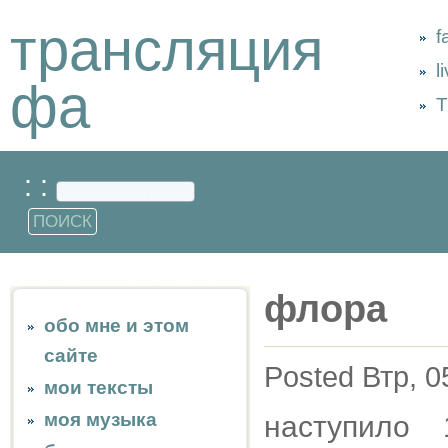
трансляция
f
l
фа
Т
: :
флора
обо мне и этом
сайте
Posted Втр, 0
мои тексты
моя музыка
наступило