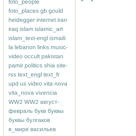
foto_people
foto_places
gb
gould
heidegger
internet
iran
iraq
islam
islamic_art
islam_text-engl
ismaili
la
lebanon
links
music-
video
occult
pakistan
pamir
politics
shia
site-
rss
text_engl
text_fr
upd
us
video
vita nova
vita_nova
vivencia
WW2
WW2
август-
февраль
букв
буквы
буквы
булгаков
в_мире
васильев