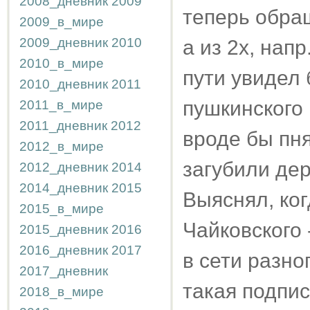
2008_дневник
2009
теперь обра
2009_в_мире
2009_дневник
2010
а из 2х, напр
2010_в_мире
пути увидел 
2010_дневник
2011
пушкинского 
2011_в_мире
2011_дневник
2012
вроде бы пня
2012_в_мире
загубили дер
2012_дневник
2014
2014_дневник
2015
Выяснял, ког
2015_в_мире
Чайковского 
2015_дневник
2016
2016_дневник
2017
в сети разног
2017_дневник
такая подпис
2018_в_мире