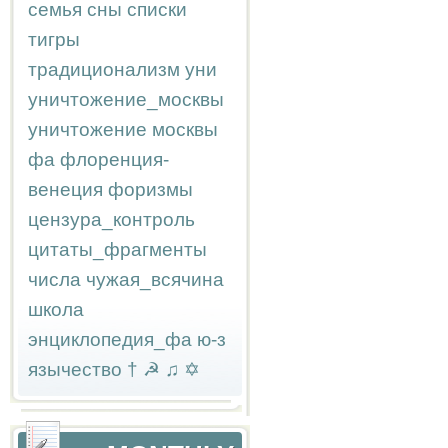
семья
сны
списки
тигры
традиционализм
уни
уничтожение_москвы
уничтожение москвы
фа
флоренция-
венеция
форизмы
цензура_контроль
цитаты_фрагменты
числа
чужая_всячина
школа
энциклопедия_фа
ю-з
язычество
†
☭
♫
✡