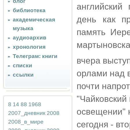
блог
английский 
библиотека
день как п
академическая
музыка
память Иер
аудиоархив
мартыновска
хронология
Телеграм: книги
вчера выступ
списки
орлами над в
ссылки
почти напрот
"Чайковский
8
14
88
1968
освещении" 
2007_дневник
2008
2008_в_мире
сегодня - вт