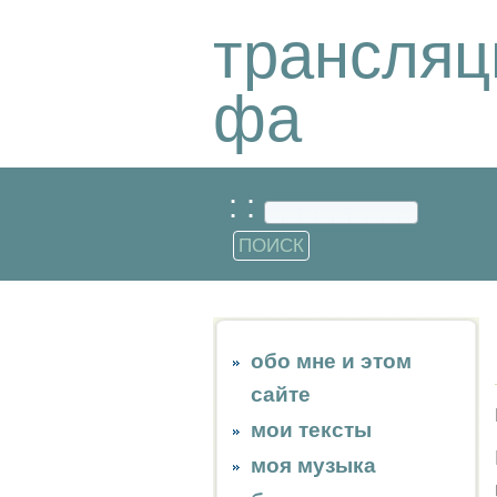
трансляц
фа
: :
обо мне и этом
сайте
мои тексты
моя музыка