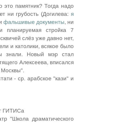
о это памятник? Тогда надо
яет ни грубость (Догилева:
я
ни
фальшивые документы
, ни
ни планируемая стройка 7
сквичей слёз уже давно нет,
ели и католики, всякое было
ы знали. Новый мэр стал
стящего Алексеева, вписался
 Москвы".
тати - ср. арабское "кази" и
-т ГИТИСа
атр "Школа драматического