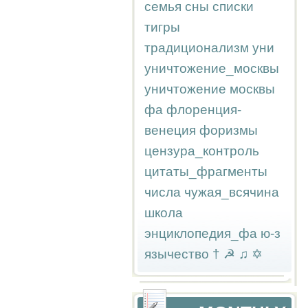
семья
сны
списки
тигры
традиционализм
уни
уничтожение_москвы
уничтожение москвы
фа
флоренция-
венеция
форизмы
цензура_контроль
цитаты_фрагменты
числа
чужая_всячина
школа
энциклопедия_фа
ю-з
язычество
†
☭
♫
✡