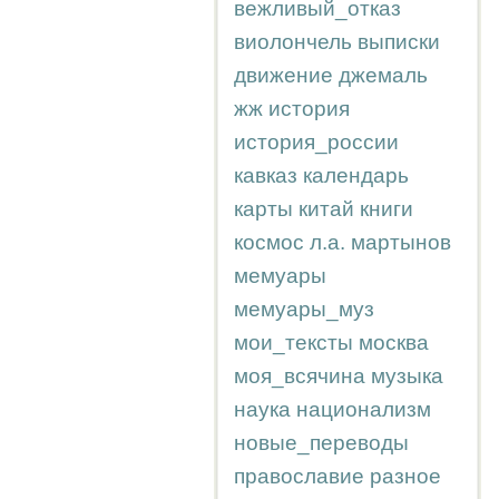
вежливый_отказ
виолончель
выписки
движение
джемаль
жж
история
история_россии
кавказ
календарь
карты
китай
книги
космос
л.а.
мартынов
мемуары
мемуары_муз
мои_тексты
москва
моя_всячина
музыка
наука
национализм
новые_переводы
православие
разное