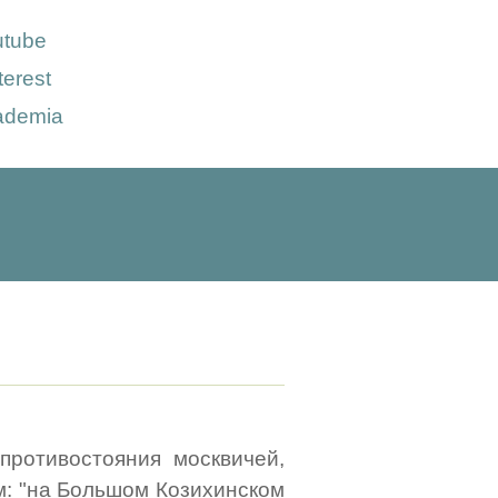
utube
terest
ademia
противостояния москвичей,
м: "на Большом Козихинском