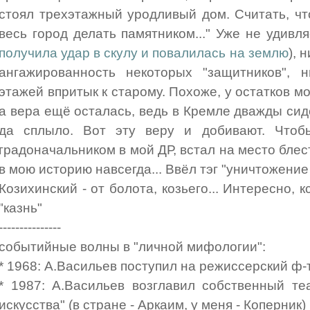
стоял трехэтажный уродливый дом. Считать, чт
весь город делать памятником..." Уже не удивл
получила удар в скулу и повалилась на землю
), 
ангажированность некоторых "защитников", 
этажей впритык к старому. Похоже, у остатков мо
а вера ещё осталась, ведь в Кремле дважды сид
да сплыло. Вот эту веру и добивают. Чтоб
градоначальником в мой ДР, встал на место бле
в мою историю навсегда... Ввёл тэг "уничтожение
Козихинский - от болота, козьего... Интересно, кс
"казнь"
---------------
событийные волны в "личной мифологии":
* 1968: А.Васильев поступил на режиссерский ф
* 1987: А.Васильев возглавил собственный те
искусства" (в стране - Аркаим, у меня - Коперник)