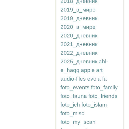
2018_дневник
2019_в_мире
2019_дневник
2020_в_мире
2020_дневник
2021_дневник
2022_дневник
2025_дневник
ahl-
e_haqq
apple
art
audio-files
evola
fa
foto_events
foto_family
foto_fauna
foto_friends
foto_ich
foto_islam
foto_misc
foto_my_scan