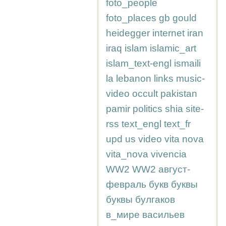
foto_people
foto_places
gb
gould
heidegger
internet
iran
iraq
islam
islamic_art
islam_text-engl
ismaili
la
lebanon
links
music-
video
occult
pakistan
pamir
politics
shia
site-
rss
text_engl
text_fr
upd
us
video
vita nova
vita_nova
vivencia
WW2
WW2
август-
февраль
букв
буквы
буквы
булгаков
в_мире
васильев