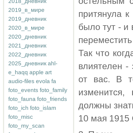
остельным с
2018_дневник
2019_в_мире
притянула к
2019_дневник
было тут - и
2020_в_мире
2020_дневник
переместить 
2021_дневник
Так что когд
2022_дневник
2025_дневник
ahl-
влиятелен - 
e_haqq
apple
art
от вас. В 
audio-files
evola
fa
foto_events
foto_family
изменится,
foto_fauna
foto_friends
должны знать
foto_ich
foto_islam
10 мая 1915
foto_misc
foto_my_scan