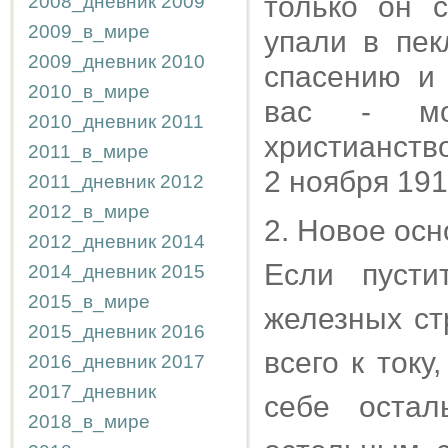
только он с
2008_дневник
2009
2009_в_мире
упали в пек
2009_дневник
2010
спасению и 
2010_в_мире
вас - мо
2010_дневник
2011
христианство
2011_в_мире
2 ноября 19
2011_дневник
2012
2012_в_мире
2. Новое ос
2012_дневник
2014
Если пусти
2014_дневник
2015
2015_в_мире
железных ст
2015_дневник
2016
всего к току
2016_дневник
2017
2017_дневник
себе оста
2018_в_мире