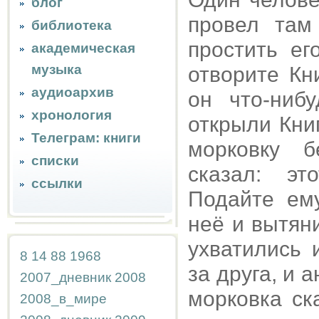
блог
провел там
библиотека
простить ег
академическая
музыка
отворите Кн
аудиоархив
он что-ниб
хронология
открыли Кни
Телеграм: книги
морковку б
списки
сказал: эт
ссылки
Подайте ему
неё и вытян
ухватились 
8
14
88
1968
за друга, и а
2007_дневник
2008
морковка ск
2008_в_мире