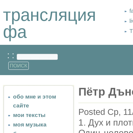
трансляция
f
l
фа
Т
: :
Пётр Дън
обо мне и этом
сайте
Posted Ср, 11
мои тексты
1. Дух и плот
моя музыка
Один челове