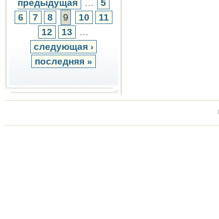
предыдущая
…
5
6
7
8
9
10
11
12
13
…
следующая ›
последняя »