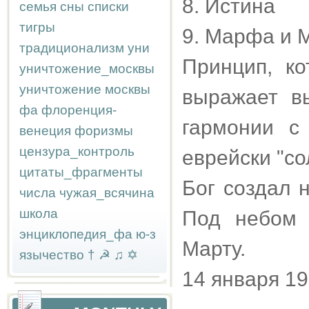
8. Истина
семья
сны
списки
тигры
9. Марфа и 
традиционализм
уни
Принцип, к
уничтожение_москвы
уничтожение москвы
выражает в
фа
флоренция-
гармонии с
венеция
форизмы
цензура_контроль
еврейски "со
цитаты_фрагменты
Бог создал 
числа
чужая_всячина
школа
Под небом 
энциклопедия_фа
ю-з
Марту.
язычество
†
☭
♫
✡
14 января 1