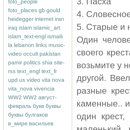
3. Пасха
foto_people
foto_places
gb
gould
4. Словесно
heidegger
internet
iran
5. Старые и
iraq
islam
islamic_art
islam_text-engl
ismaili
Один челове
la
lebanon
links
music-
своего крес
video
occult
pakistan
pamir
politics
shia
site-
возьмите у н
rss
text_engl
text_fr
другой. Вве
upd
us
video
vita nova
vita_nova
vivencia
разные крес
WW2
WW2
август-
каменные.. 
февраль
букв
буквы
один крест,
буквы
булгаков
в_мире
васильев
маленький 