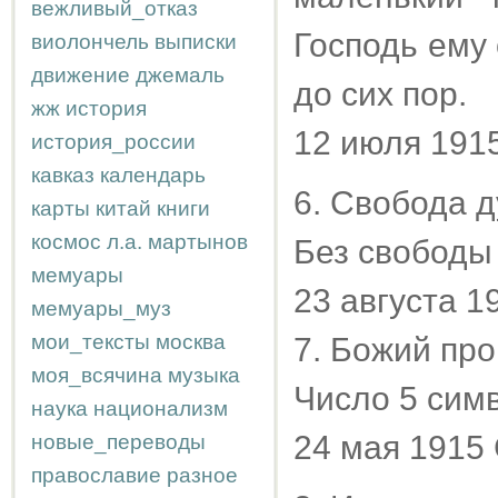
вежливый_отказ
Господь ему 
виолончель
выписки
движение
джемаль
до сих пор.
жж
история
12 июля 191
история_россии
кавказ
календарь
6. Свобода д
карты
китай
книги
космос
л.а.
мартынов
Без свободы
мемуары
23 августа 
мемуары_муз
мои_тексты
москва
7. Божий пр
моя_всячина
музыка
Число 5 сим
наука
национализм
24 мая 1915
новые_переводы
православие
разное