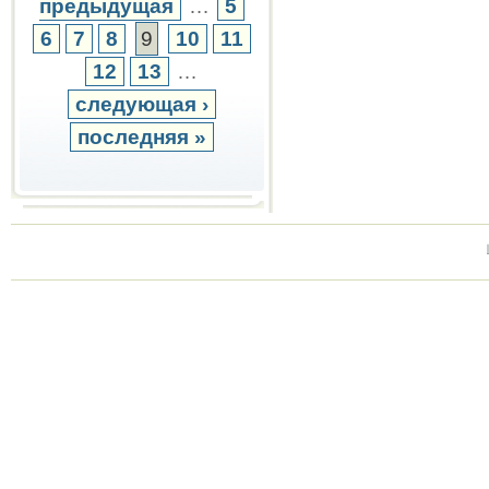
предыдущая
…
5
6
7
8
9
10
11
12
13
…
следующая ›
последняя »