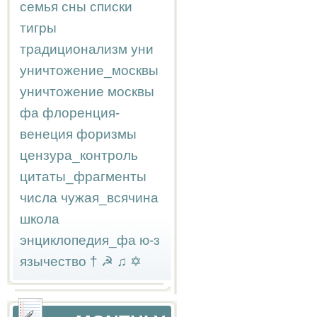
семья
сны
списки
тигры
традиционализм
уни
уничтожение_москвы
уничтожение москвы
фа
флоренция-
венеция
форизмы
цензура_контроль
цитаты_фрагменты
числа
чужая_всячина
школа
энциклопедия_фа
ю-з
язычество
†
☭
♫
✡