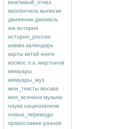
вежливый_отказ
виолончель
выписки
движение
джемаль
жж
история
история_россии
кавказ
календарь
карты
китай
книги
космос
л.а.
мартынов
мемуары
мемуары_муз
мои_тексты
москва
моя_всячина
музыка
наука
национализм
новые_переводы
православие
разное