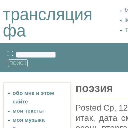
трансляция
f
l
фа
Т
: :
поэзия
обо мне и этом
сайте
Posted Ср, 12
мои тексты
итак, дата 
моя музыка
осень вторга