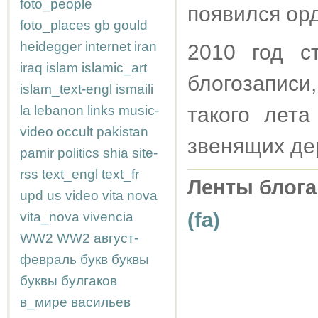
foto_people
появился орд
foto_places
gb
gould
heidegger
internet
iran
2010 год с
iraq
islam
islamic_art
блогозаписи
islam_text-engl
ismaili
la
lebanon
links
music-
такого лет
video
occult
pakistan
звенящих дер
pamir
politics
shia
site-
rss
text_engl
text_fr
Ленты блога
upd
us
video
vita nova
(fa)
vita_nova
vivencia
WW2
WW2
август-
февраль
букв
буквы
буквы
булгаков
в_мире
васильев