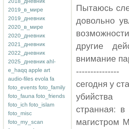
2018_дневник
Пытаюсь сле
2019_в_мире
2019_дневник
довольно ув
2020_в_мире
возможност
2020_дневник
2021_дневник
другие дей
2022_дневник
внимание пар
2025_дневник
ahl-
---------------
e_haqq
apple
art
audio-files
evola
fa
сегодня у ст
foto_events
foto_family
убийства 
foto_fauna
foto_friends
foto_ich
foto_islam
странная: в
foto_misc
магистром М
foto_my_scan