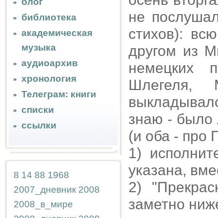
блог
не послушал
библиотека
стихов): вс
академическая
музыка
другом из М
аудиоархив
немецких 
хронология
Шлегеля,
Телеграм: книги
выкладывался 
списки
знаю - было
ссылки
(и оба - про 
1) исполни
указана, вме
8
14
88
1968
2) "Прекра
2007_дневник
2008
заметно ниже
2008_в_мире