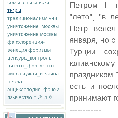
семья
сны
списки
Петром I п
тигры
"лето", "в ле
традиционализм
уни
уничтожение_москвы
Пётр велел
уничтожение москвы
января, но 
фа
флоренция-
венеция
форизмы
Турции со
цензура_контроль
юлианском
цитаты_фрагменты
праздником 
числа
чужая_всячина
школа
есть и посл
энциклопедия_фа
ю-з
принимают го
язычество
†
☭
♫
✡
------------