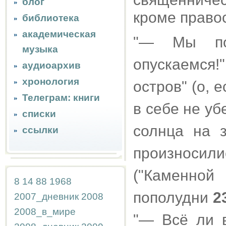
блог
кроме право
библиотека
академическая
"— Мы под
музыка
опускаемся!
аудиоархив
хронология
остров" (о, е
Телеграм: книги
в себе не уб
списки
солнца на з
ссылки
произносили
("Каменной
8
14
88
1968
пополудни
2
2007_дневник
2008
2008_в_мире
"— Всё ли 