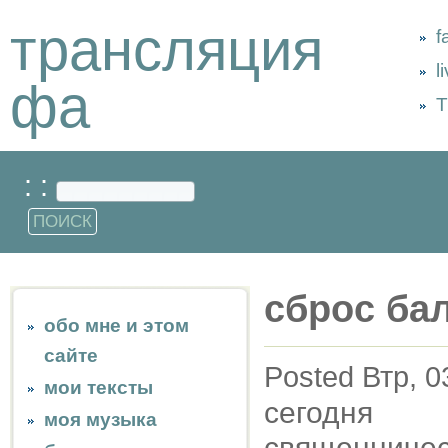
трансляция
f
l
фа
Т
: :
сброс ба
обо мне и этом
сайте
Posted Втр, 0
мои тексты
сегодня
моя музыка
священническ