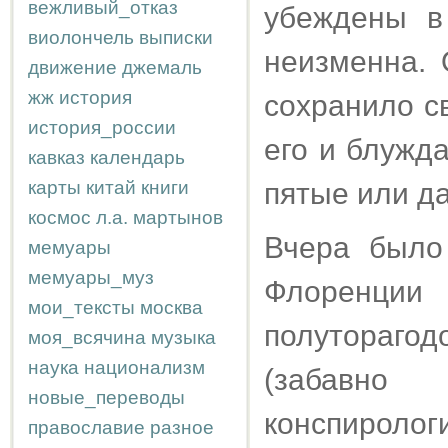
вежливый_отказ
убеждены в
виолончель
выписки
неизменна. 
движение
джемаль
жж
история
сохранило с
история_россии
его и блужд
кавказ
календарь
карты
китай
книги
пятые или д
космос
л.а.
мартынов
Вчера было
мемуары
мемуары_муз
Флоренции
мои_тексты
москва
полутораго
моя_всячина
музыка
наука
национализм
(забавно
новые_переводы
конспирол
православие
разное