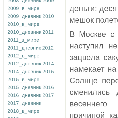
2008_дневник
2009
деньги: дес
2009_в_мире
2009_дневник
2010
мешок полете
2010_в_мире
2010_дневник
2011
В Москве с 
2011_в_мире
наступил не
2011_дневник
2012
2012_в_мире
зацвела сак
2012_дневник
2014
намекает на 
2014_дневник
2015
Солнце пере
2015_в_мире
2015_дневник
2016
сменились 
2016_дневник
2017
весеннего
2017_дневник
2018_в_мире
причиной к