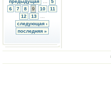
предыдущая
…
5
6
7
8
9
10
11
12
13
…
следующая ›
последняя »