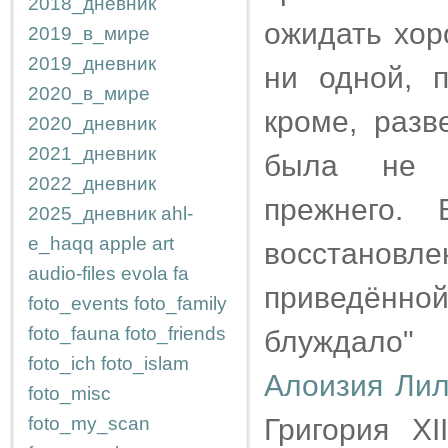
2018_дневник
ожидать хор
2019_в_мире
2019_дневник
ни одной, 
2020_в_мире
кроме, разв
2020_дневник
2021_дневник
была не р
2022_дневник
прежнего.
2025_дневник
ahl-
e_haqq
apple
art
восстанов
audio-files
evola
fa
приведённо
foto_events
foto_family
foto_fauna
foto_friends
блуждало"
foto_ich
foto_islam
Алоизия Ли
foto_misc
foto_my_scan
Григория XI