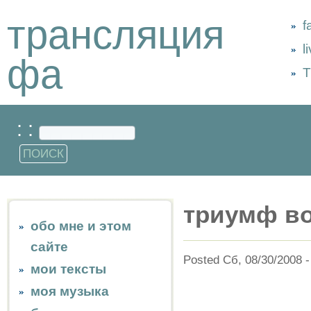
трансляция
f
l
фа
Т
: :
триумф во
обо мне и этом
сайте
Posted Сб, 08/30/2008 -
мои тексты
моя музыка