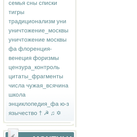
семья
сны
списки
тигры
традиционализм
уни
уничтожение_москвы
уничтожение москвы
фа
флоренция-
венеция
форизмы
цензура_контроль
цитаты_фрагменты
числа
чужая_всячина
школа
энциклопедия_фа
ю-з
язычество
†
☭
♫
✡