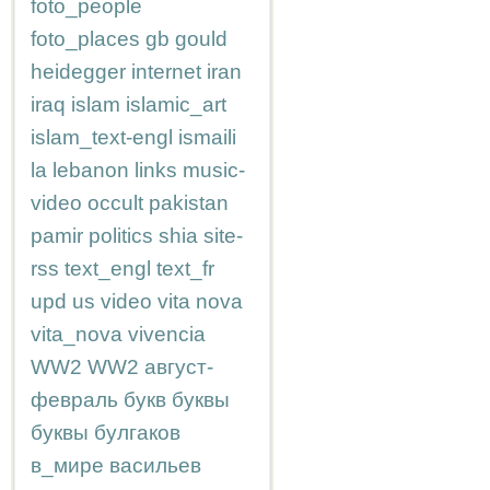
foto_people
foto_places
gb
gould
heidegger
internet
iran
iraq
islam
islamic_art
islam_text-engl
ismaili
la
lebanon
links
music-
video
occult
pakistan
pamir
politics
shia
site-
rss
text_engl
text_fr
upd
us
video
vita nova
vita_nova
vivencia
WW2
WW2
август-
февраль
букв
буквы
буквы
булгаков
в_мире
васильев