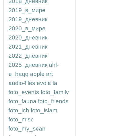
2018_дневник
2019_в_мире
2019_дневник
2020_в_мире
2020_дневник
2021_дневник
2022_дневник
2025_дневник
ahl-
e_haqq
apple
art
audio-files
evola
fa
foto_events
foto_family
foto_fauna
foto_friends
foto_ich
foto_islam
foto_misc
foto_my_scan