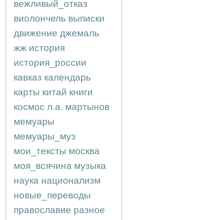
вежливый_отказ
виолончель
выписки
движение
джемаль
жж
история
история_россии
кавказ
календарь
карты
китай
книги
космос
л.а.
мартынов
мемуары
мемуары_муз
мои_тексты
москва
моя_всячина
музыка
наука
национализм
новые_переводы
православие
разное