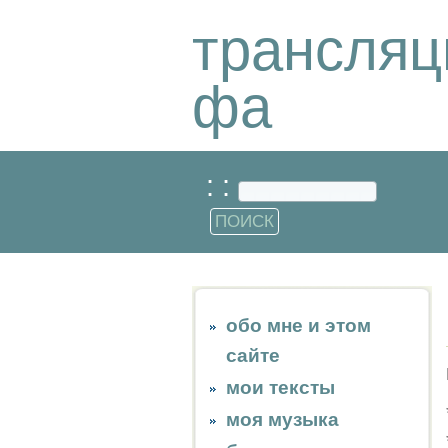
трансляц
фа
: :
обо мне и этом
сайте
мои тексты
моя музыка