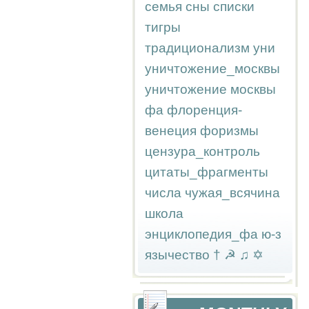
семья
сны
списки
тигры
традиционализм
уни
уничтожение_москвы
уничтожение москвы
фа
флоренция-
венеция
форизмы
цензура_контроль
цитаты_фрагменты
числа
чужая_всячина
школа
энциклопедия_фа
ю-з
язычество
†
☭
♫
✡