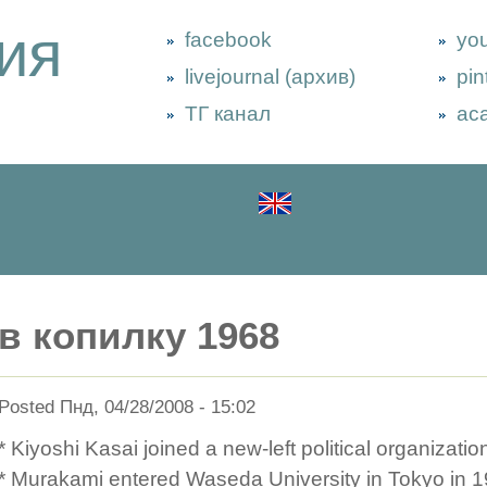
ия
facebook
yo
livejournal (архив)
pin
ТГ канал
ac
в копилку 1968
Posted Пнд, 04/28/2008 - 15:02
* Kiyoshi Kasai joined a new-left political organizatio
* Murakami entered Waseda University in Tokyo in 