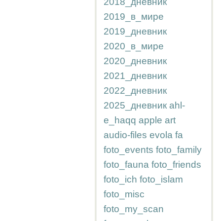
2018_дневник
2019_в_мире
2019_дневник
2020_в_мире
2020_дневник
2021_дневник
2022_дневник
2025_дневник
ahl-
e_haqq
apple
art
audio-files
evola
fa
foto_events
foto_family
foto_fauna
foto_friends
foto_ich
foto_islam
foto_misc
foto_my_scan