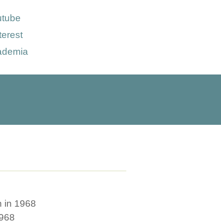
utube
terest
ademia
n in 1968
1968