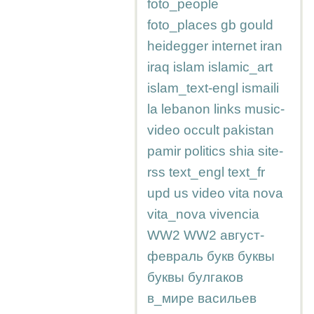
foto_people
foto_places
gb
gould
heidegger
internet
iran
iraq
islam
islamic_art
islam_text-engl
ismaili
la
lebanon
links
music-
video
occult
pakistan
pamir
politics
shia
site-
rss
text_engl
text_fr
upd
us
video
vita nova
vita_nova
vivencia
WW2
WW2
август-
февраль
букв
буквы
буквы
булгаков
в_мире
васильев