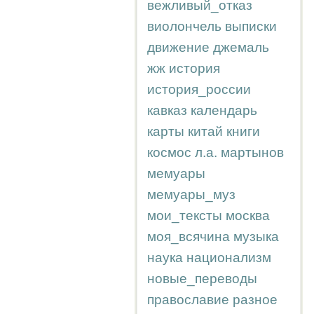
вежливый_отказ
виолончель
выписки
движение
джемаль
жж
история
история_россии
кавказ
календарь
карты
китай
книги
космос
л.а.
мартынов
мемуары
мемуары_муз
мои_тексты
москва
моя_всячина
музыка
наука
национализм
новые_переводы
православие
разное