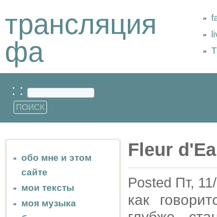
трансляция
f
l
фа
Т
: :
Fleur d'E
обо мне и этом
сайте
Posted Пт, 11
мои тексты
как говори
моя музыка
глубже ста