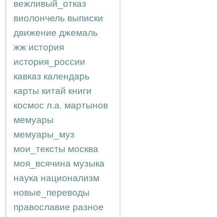
вежливый_отказ
виолончель
выписки
движение
джемаль
жж
история
история_россии
кавказ
календарь
карты
китай
книги
космос
л.а.
мартынов
мемуары
мемуары_муз
мои_тексты
москва
моя_всячина
музыка
наука
национализм
новые_переводы
православие
разное