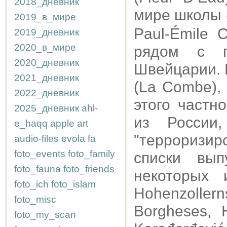
2018_дневник
мире школы 
2019_в_мире
Paul-Émile 
2019_дневник
2020_в_мире
рядом с 
2020_дневник
Швейцарии. 
2021_дневник
(La Combe),
2022_дневник
этого частн
2025_дневник
ahl-
из России
e_haqq
apple
art
"терроризи
audio-files
evola
fa
foto_events
foto_family
списки вып
foto_fauna
foto_friends
некоторых 
foto_ich
foto_islam
Hohenzolle
foto_misc
Borgheses, 
foto_my_scan