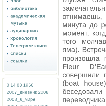
блог
замечательн
библиотека
отнимаешь,
академическая
музыка
минута до р
аудиоархив
момент, ког
хронология
того молча
Телеграм: книги
яма). Встреч
списки
произошла 
ссылки
Fleur D’E
совершили п
(boat house
8
14
88
1968
беседовал
2007_дневник
2008
переводчи
2008_в_мире