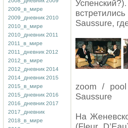
2008_дневник
2009
Успенски
2009_в_мире
встретилис
2009_дневник
2010
Saussure, гд
2010_в_мире
2010_дневник
2011
2011_в_мире
2011_дневник
2012
2012_в_мире
2012_дневник
2014
2014_дневник
2015
zoom / pool
2015_в_мире
2015_дневник
2016
Saussure
2016_дневник
2017
2017_дневник
На Женевском
2018_в_мире
(Fleur D’Ea