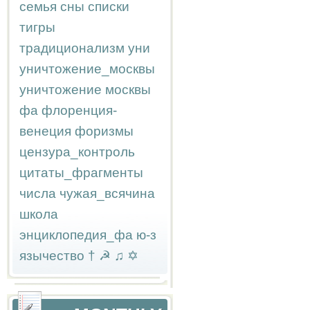
семья
сны
списки
тигры
традиционализм
уни
уничтожение_москвы
уничтожение москвы
фа
флоренция-
венеция
форизмы
цензура_контроль
цитаты_фрагменты
числа
чужая_всячина
школа
энциклопедия_фа
ю-з
язычество
†
☭
♫
✡