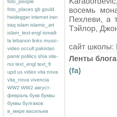
Karađorđević
foto_people
восемь мона
foto_places
gb
gould
heidegger
internet
iran
Пехлеви, а 
iraq
islam
islamic_art
Тэйлор, Джо
islam_text-engl
ismaili
la
lebanon
links
music-
сайт школы:
video
occult
pakistan
pamir
politics
shia
site-
Ленты блога
rss
text_engl
text_fr
(fa)
upd
us
video
vita nova
vita_nova
vivencia
WW2
WW2
август-
февраль
букв
буквы
буквы
булгаков
в_мире
васильев