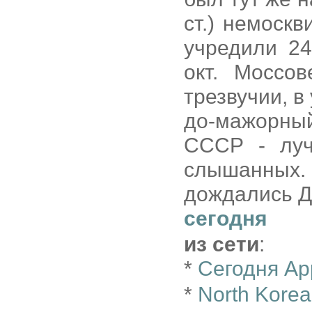
ст.) немоск
учредили 24
окт. Моссов
трезвучии, 
до-мажорны
СССР - луч
слышанных.
дождались 
сегодня
из сети
:
*
Сегодня Ap
*
North Korea