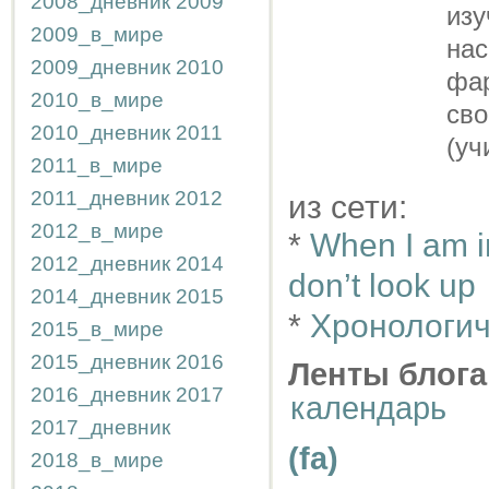
2008_дневник
2009
из
2009_в_мире
нас
2009_дневник
2010
фа
2010_в_мире
св
2010_дневник
2011
(уч
2011_в_мире
2011_дневник
2012
из сети:
2012_в_мире
*
When I am i
2012_дневник
2014
don’t look up
2014_дневник
2015
*
Хронологич
2015_в_мире
2015_дневник
2016
Ленты блога
2016_дневник
2017
календарь
2017_дневник
(fa)
2018_в_мире