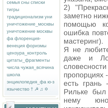
семья
сны
списки
2) "Прекра
тигры
заметно ниже
традиционализм
уни
помощью ко
уничтожение_москвы
уничтожение москвы
ошибка повт
фа
флоренция-
мастеринг).
венеция
форизмы
Я не любите
цензура_контроль
даже и Ло
цитаты_фрагменты
словесност
числа
чужая_всячина
пропорциях 
школа
энциклопедия_фа
ю-з
есть грань 
язычество
†
☭
♫
✡
Рильке был
нему юн