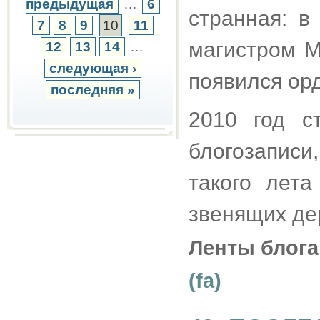
предыдущая
…
6
странная: в
7
8
9
10
11
магистром М
12
13
14
…
следующая ›
появился орд
последняя »
2010 год с
блогозаписи
такого лет
звенящих дер
Ленты блога
(fa)