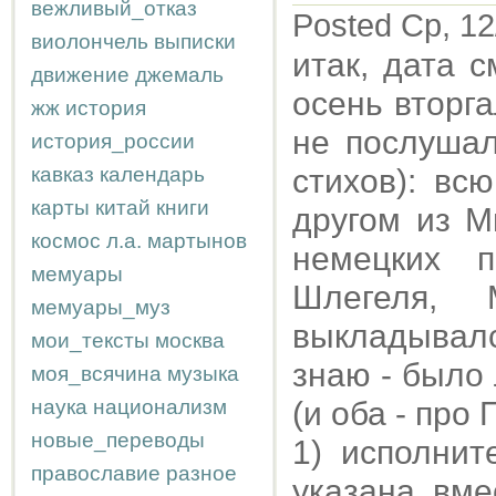
вежливый_отказ
Posted Ср, 12
виолончель
выписки
итак, дата 
движение
джемаль
осень вторга
жж
история
не послушал
история_россии
кавказ
календарь
стихов): вс
карты
китай
книги
другом из М
космос
л.а.
мартынов
немецких 
мемуары
Шлегеля,
мемуары_муз
выкладывался 
мои_тексты
москва
знаю - было
моя_всячина
музыка
наука
национализм
(и оба - про 
новые_переводы
1) исполни
православие
разное
указана, вме