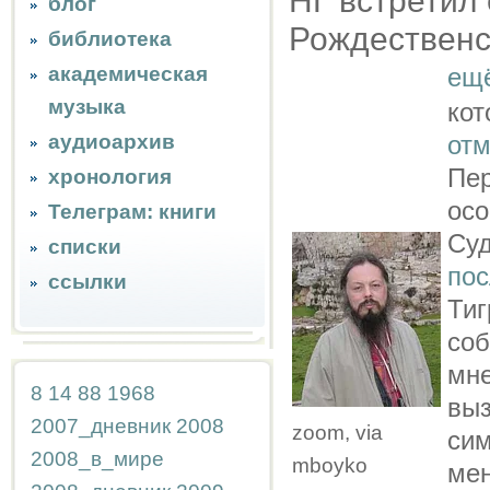
НГ встретил 
блог
Рождественск
библиотека
академическая
ещ
музыка
ко
аудиоархив
отм
Пер
хронология
ос
Телеграм: книги
Су
списки
по
ссылки
Тиг
соб
мне
8
14
88
1968
вы
2007_дневник
2008
zoom, via
сим
2008_в_мире
mboyko
мен