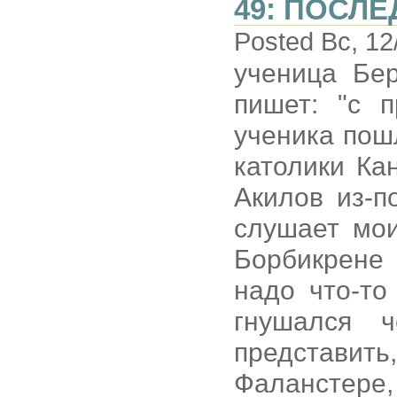
49: ПОСЛ
Posted Вс, 12
ученица Бер
пишет: "с п
ученика пош
католики Ка
Акилов из-п
слушает мои
Борбикрене 
надо что-то
гнушался 
представит
Фаланстере,