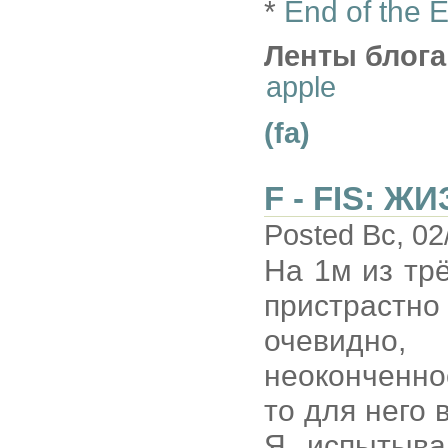
*
End of the 
Ленты блога
apple
(fa)
F - FIS: 
Posted Вс, 02
На 1м из тр
пристрастно
очевидно
неоконченно
то для него 
Я испытыва