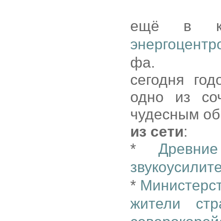
ещё в к
энергоцентр
фа.
сегодня год
одно из со
чудесным об
из сети
:
*
Древн
звукоусилит
*
Министерст
жители стр