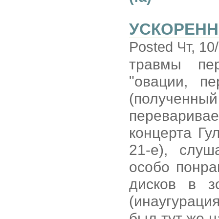
УСКОРЕНН
Posted Чт, 10
травмы пе
"овации, п
(полученн
переварива
концерта Гу
21-е), слу
особо понра
дисков в з
(инаугураци
был тут же 