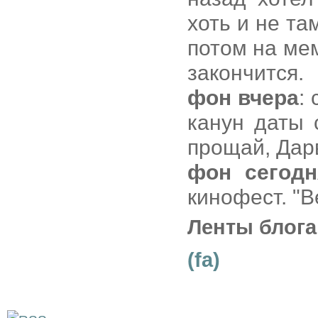
хоть и не т
потом на ме
закончится.
фон вчера
:
канун даты 
прощай, Дар
фон сегодн
кинофест. "В
Ленты блога
(fa)