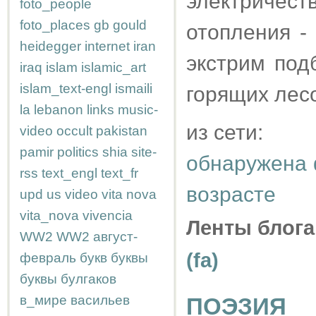
электричес
foto_people
foto_places
gb
gould
отопления -
heidegger
internet
iran
экстрим под
iraq
islam
islamic_art
islam_text-engl
ismaili
горящих лесо
la
lebanon
links
music-
из сети:
video
occult
pakistan
pamir
politics
shia
site-
обнаружена 
rss
text_engl
text_fr
возрасте
upd
us
video
vita nova
vita_nova
vivencia
Ленты блога
WW2
WW2
август-
(fa)
февраль
букв
буквы
буквы
булгаков
в_мире
васильев
ПОЭЗИЯ