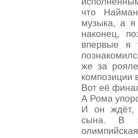
исполненным
что Найма
музыка, а я
наконец, по
впервые я 
познакомился
же за роял
композиции 
Вот её фина
А Рома упорс
И он ждёт, 
сына. В э
олимпийска