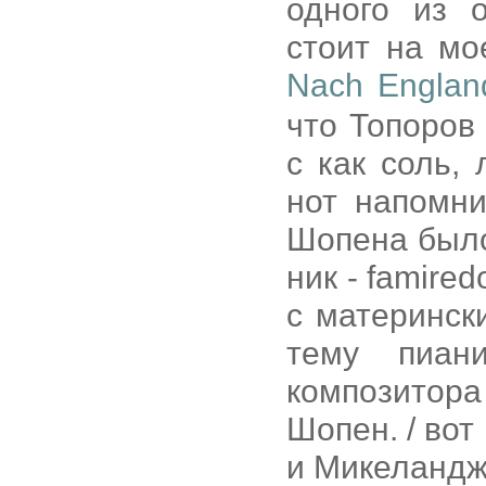
одного из 
стоит на мо
Nach England
что Топоров 
c как соль, 
нот напомн
Шопена было
ник - famire
с материнс
тему пиан
композитор
Шопен. / во
и Микеландж