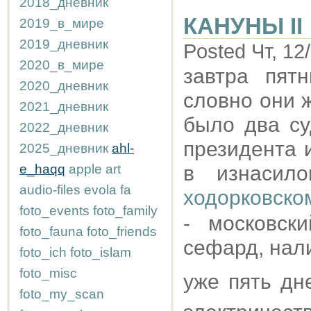
2018_дневник
КАНУНЫ II
2019_в_мире
2019_дневник
Posted Чт, 12
2020_в_мире
завтра пят
2020_дневник
словно они 
2021_дневник
было два су
2022_дневник
президента 
2025_дневник
ahl-
e_haqq
apple
art
в изнасило
audio-files
evola
fa
ходорковско
foto_events
foto_family
- московск
foto_fauna
foto_friends
сефард, нал
foto_ich
foto_islam
foto_misc
уже пять дн
foto_my_scan