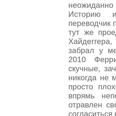
неожиданно 
Историю и
переводчик 
тут же про
Хайдеггера
забрал у м
2010 Ферр
скучные, за
никогда не 
просто плох
впрямь неп
отравлен св
согласиться 