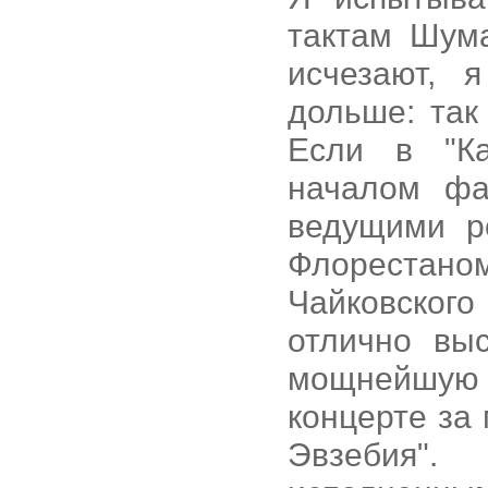
тактам Шума
исчезают, 
дольше: так
Если в "Ка
началом фа
ведущими 
Флорестано
Чайковског
отлично вы
мощнейшую
концерте за
Эвзебия".