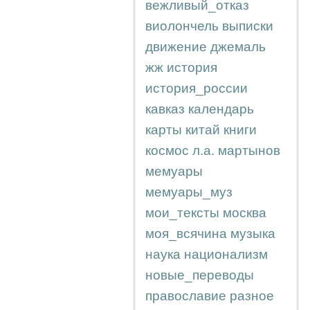
вежливый_отказ
виолончель
выписки
движение
джемаль
жж
история
история_россии
кавказ
календарь
карты
китай
книги
космос
л.а.
мартынов
мемуары
мемуары_муз
мои_тексты
москва
моя_всячина
музыка
наука
национализм
новые_переводы
православие
разное