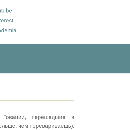
utube
terest
ademia
 "овации, перешедшие в
больше, чем перевариваешь),