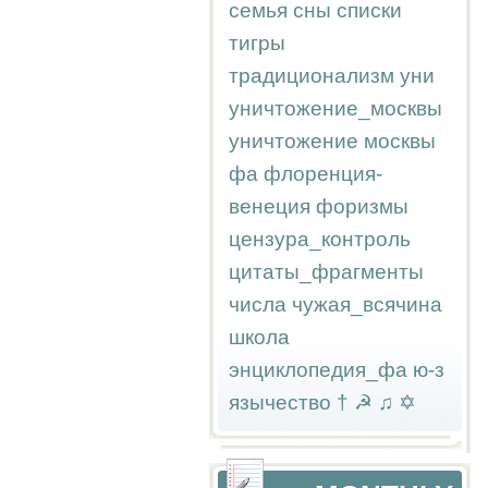
семья
сны
списки
тигры
традиционализм
уни
уничтожение_москвы
уничтожение москвы
фа
флоренция-
венеция
форизмы
цензура_контроль
цитаты_фрагменты
числа
чужая_всячина
школа
энциклопедия_фа
ю-з
язычество
†
☭
♫
✡