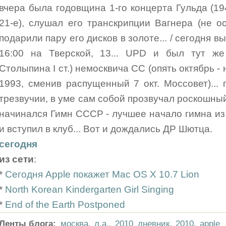
вчера была годовщина 1-го концерта Гульда (19
21-е), слушал его транскрипции Вагнера (не о
подарили пару его дисков в золоте... / сегодня 
16:00 на Тверской, 13... UPD и был тут ж
Столыпина I ст.) немосквича СС (опять октябрь -
1993, сменив распущенный 7 окт. Моссовет)... 
трезвучии, в уме сам собой прозвучал роскошный
начинался Гимн СССР - лучшее начало гимна и
и вступил в клуб... Вот и дождались ДР Шютца.
сегодня
из сети
:
*
Сегодня Apple покажет Mac OS X 10.7 Lion
*
North Korean Kindergarten Girl Singing
*
End of the Earth Postponed
Ленты блога:
москва
,
л.а.
,
2010_дневник
,
2010
,
apple