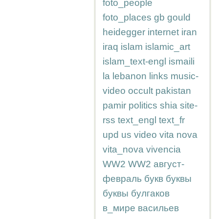
foto_people
foto_places
gb
gould
heidegger
internet
iran
iraq
islam
islamic_art
islam_text-engl
ismaili
la
lebanon
links
music-
video
occult
pakistan
pamir
politics
shia
site-
rss
text_engl
text_fr
upd
us
video
vita nova
vita_nova
vivencia
WW2
WW2
август-
февраль
букв
буквы
буквы
булгаков
в_мире
васильев