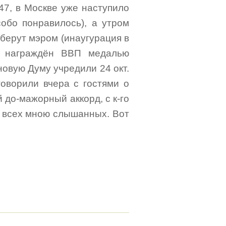
47, в Москве уже наступило
собо понравилось), а утром
выберут мэром (инаугурация в
е награждён ВВП медалью
 новую Думу учредили 24 окт.
говорили вчера с гостями о
 до-мажорный аккорд, с к-го
з всех мною слышанных. Вот