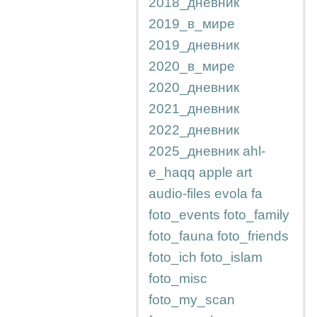
2018_дневник
2019_в_мире
2019_дневник
2020_в_мире
2020_дневник
2021_дневник
2022_дневник
2025_дневник
ahl-
e_haqq
apple
art
audio-files
evola
fa
foto_events
foto_family
foto_fauna
foto_friends
foto_ich
foto_islam
foto_misc
foto_my_scan