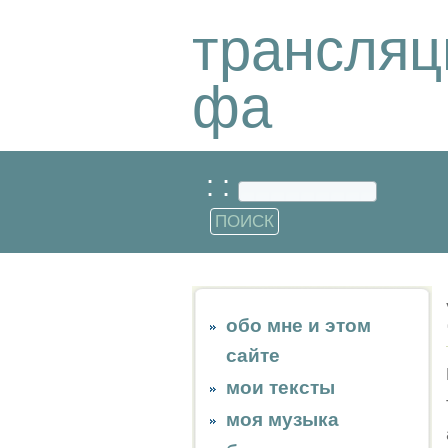
трансляц
фа
: :
обо мне и этом
сайте
мои тексты
моя музыка