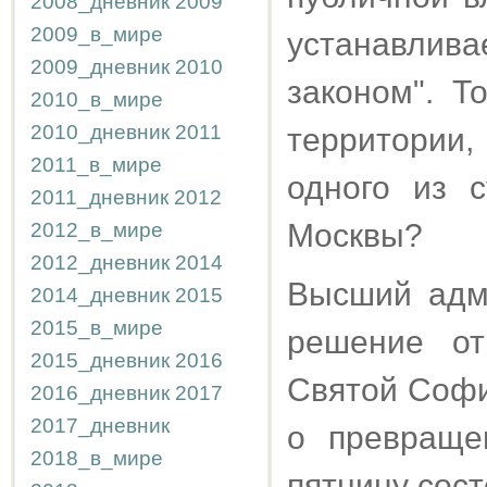
2008_дневник
2009
2009_в_мире
устанавли
2009_дневник
2010
законом". Т
2010_в_мире
2010_дневник
2011
территории
2011_в_мире
одного из 
2011_дневник
2012
Москвы?
2012_в_мире
2012_дневник
2014
Высший адм
2014_дневник
2015
2015_в_мире
решение от
2015_дневник
2016
Святой Софи
2016_дневник
2017
2017_дневник
о превраще
2018_в_мире
пятницу сос