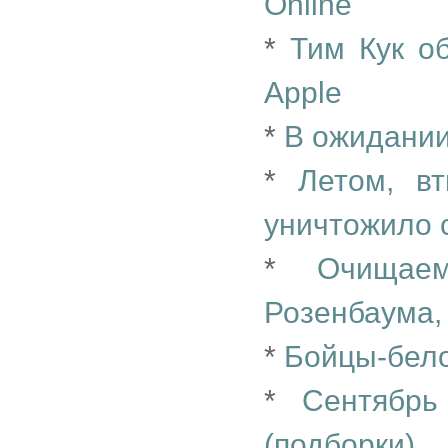
Online
*
Тим Кук о
Apple
*
В ожидании
*
Летом, в
уничтожило 
*
Очищаем
Розенбаума,
*
Бойцы-бело
*
Сентябрь
(подборки)