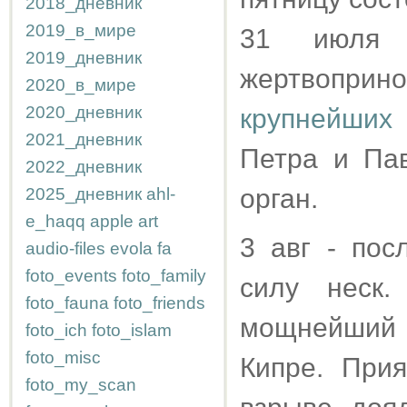
2018_дневник
2019_в_мире
31 июля 
2019_дневник
жертвопри
2020_в_мире
2020_дневник
крупнейших
2021_дневник
Петра и Па
2022_дневник
орган.
2025_дневник
ahl-
e_haqq
apple
art
3 авг - пос
audio-files
evola
fa
foto_events
foto_family
силу неск.
foto_fauna
foto_friends
мощнейши
foto_ich
foto_islam
foto_misc
Кипре. При
foto_my_scan