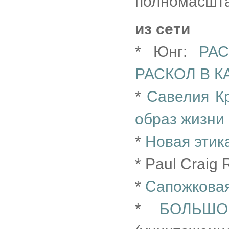
полномасшта
из сети
* Юнг:
РА
РАСКОЛ В 
*
Савелия К
образ жизни
*
Новая этик
* Paul Craig 
*
Сапожковая
*
БОЛЬШ