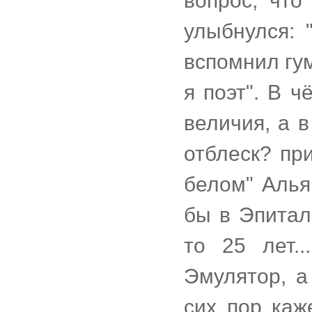
вопрос, что
улыбнулся: 
вспомнил гум
я поэт". В ч
величия, а 
отблеск? пр
белом" Алья
бы в Эпитал
то 25 лет.
Эмулятор, а
сих пор каж