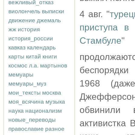
вежливый_отказ
виолончель
выписки
4 авг. "
турец
движение
джемаль
приступа в
жж
история
история_россии
Стамбуле
"
кавказ
календарь
продолжают
карты
китай
книги
космос
л.а.
мартынов
беспорядки
мемуары
1968 (даж
мемуары_муз
мои_тексты
москва
Джефферсон
моя_всячина
музыка
обвинили 
наука
национализм
новые_переводы
активистка 
православие
разное