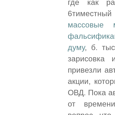
где как р
6тиместный
массовые 
фальсифика
думу
, б. ты
зарисовка 
привезли ав
акции, кото
ОВД. Пока ав
от времен