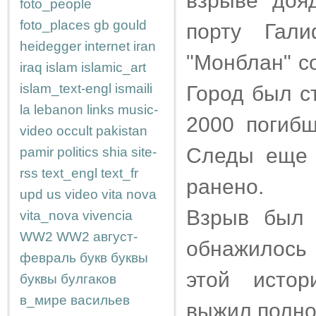
взрыве доя
foto_people
foto_places
gb
gould
порту Гали
heidegger
internet
iran
"Монблан" со
iraq
islam
islamic_art
islam_text-engl
ismaili
Город был с
la
lebanon
links
music-
2000 погибш
video
occult
pakistan
Следы еще 
pamir
politics
shia
site-
rss
text_engl
text_fr
ранено.
upd
us
video
vita nova
Взрыв был 
vita_nova
vivencia
WW2
WW2
август-
обнажилось
февраль
букв
буквы
этой истор
буквы
булгаков
в_мире
васильев
выжил полно