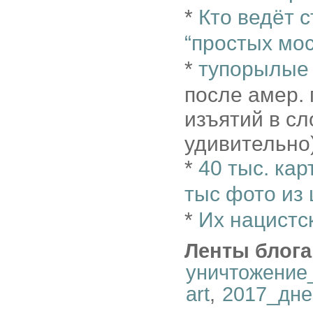
*
Кто ведёт 
“простых мо
*
тупорылые
после амер.
изъятий в сл
удивительно
*
40 тыс. кар
тыс фото из
*
Их нацистс
Ленты блога
уничтожение
art
,
2017_дне