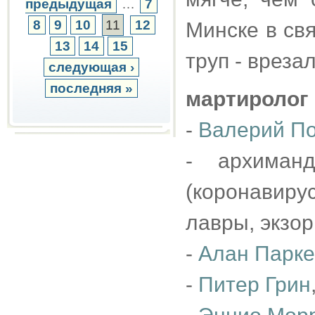
предыдущая
…
7
8
9
10
11
12
Минске в св
13
14
15
труп - врезал
следующая ›
последняя »
мартиролог
-
Валерий По
- архиманд
(коронавир
лавры, экзор
-
Алан Парк
-
Питер Грин