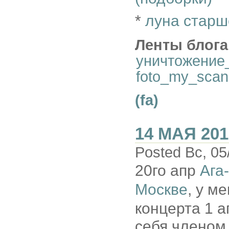
*
луна старш
Ленты блога
уничтожение
foto_my_scan
(fa)
14 МАЯ 201
Posted Вс, 05
20го апр
Ага
Москве
, у м
концерта 1 а
себя членом 