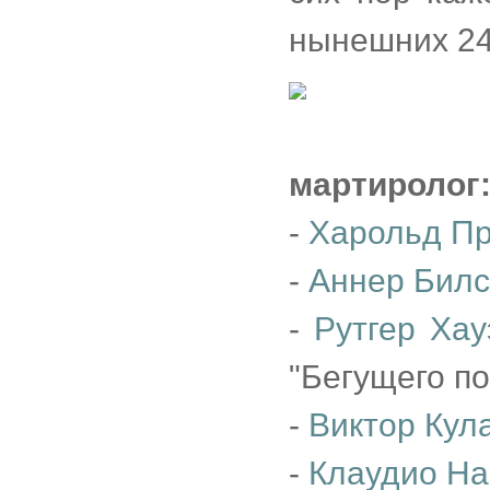
нынешних 2
мартиролог
-
Харольд П
-
Аннер Бил
-
Рутгер Хау
"Бегущего по
-
Виктор Кул
-
Клаудио На