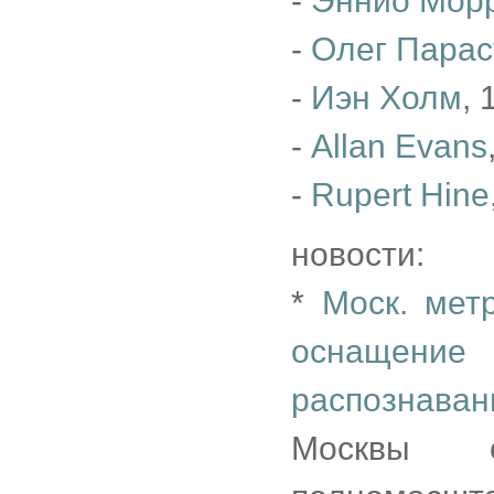
-
Эннио Мор
-
Олег Парас
-
Иэн Холм
, 
-
Allan Evans
-
Rupert Hine
новости:
*
Моск. мет
оснащение 
распознава
Москвы с