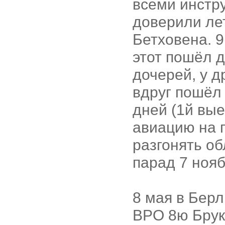
всеми инстру
доверили лет
Бетховена. 
этот пошёл д
дочерей, у д
вдруг пошёл
дней (1й вые
авиацию на 
разгонять об
парад 7 нояб
8 мая в Берл
BPO 8ю Брукн