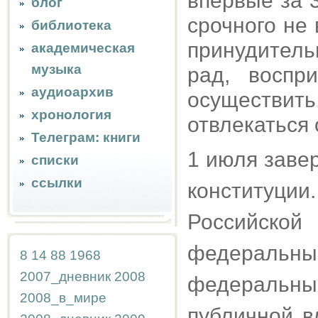
впервые за 3
блог
срочного не 
библиотека
принудитель
академическая
музыка
рад, воспр
аудиоархив
осуществит
хронология
отвлекаться 
Телеграм: книги
1 июля заве
списки
ссылки
конституции.
Российско
федеральн
8
14
88
1968
2007_дневник
2008
федеральн
2008_в_мире
публичной в