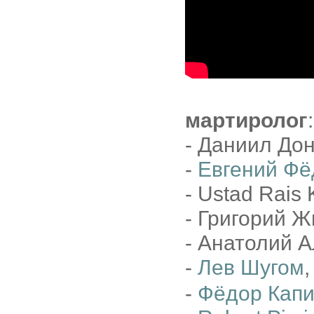
мартиролог
:
- Даниил Дон
-
Евгений Фё
- Ustad Rais 
- Григорий Ж
- Анатолий А
-
Лев Шугом
,
-
Фёдор Кап