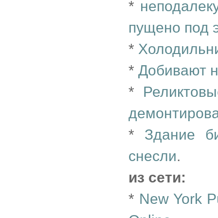
*
неподалеку
пущено под э
*
Холодильн
*
Добивают н
*
Реликтовы
демонтиров
*
Здание б
снесли
.
из сети:
*
New York Pu