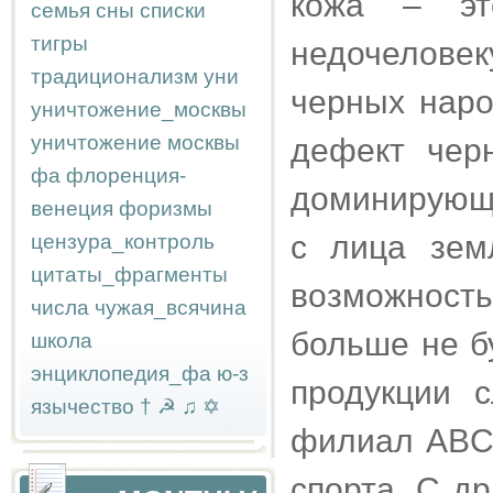
кожа – это
семья
сны
списки
тигры
недочеловек
традиционализм
уни
черных наро
уничтожение_москвы
уничтожение москвы
дефект черн
фа
флоренция-
доминирующи
венеция
форизмы
с лица зем
цензура_контроль
цитаты_фрагменты
возможность
числа
чужая_всячина
больше не б
школа
энциклопедия_фа
ю-з
продукции 
язычество
†
☭
♫
✡
филиал ABC
спорта. С д