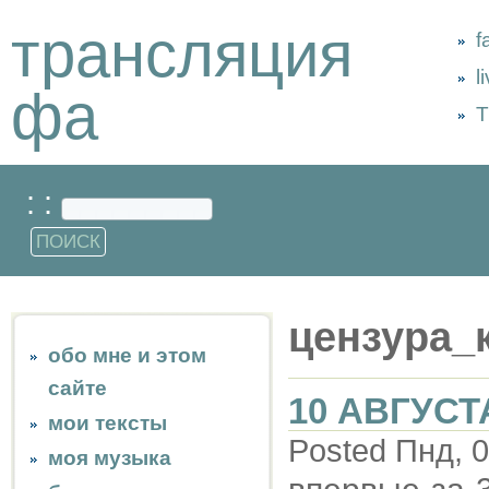
трансляция
f
l
фа
Т
: :
цензура_
обо мне и этом
сайте
10 АВГУСТ
мои тексты
Posted Пнд, 0
моя музыка