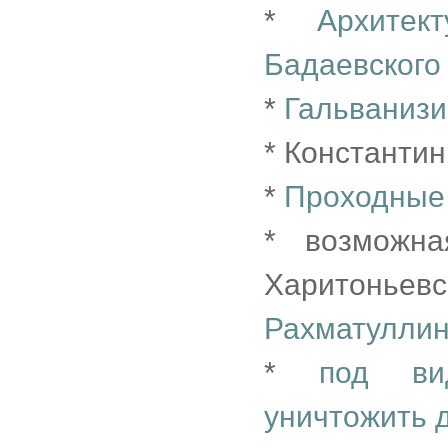
*
Архитек
Бадаевского
*
Гальванизи
* Константи
*
Проходные
* возможн
Харитоньевс
Рахматуллин
*
под ви
уничтожить 