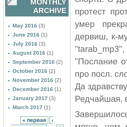
MONTHLY
ARCHIVE
протест про
умер прек
May 2016
(3)
June 2016
(1)
дервиш, к-м
July 2016
(3)
"tarab_mp3"
August 2016
(1)
"Послание о
September 2016
(2)
October 2016
(2)
про посл. сл
November 2016
(2)
Да здравству
December 2016
(1)
Редчайшая, в
January 2017
(3)
March 2017
(1)
Завершилос
« первая
‹
мягче, чем 