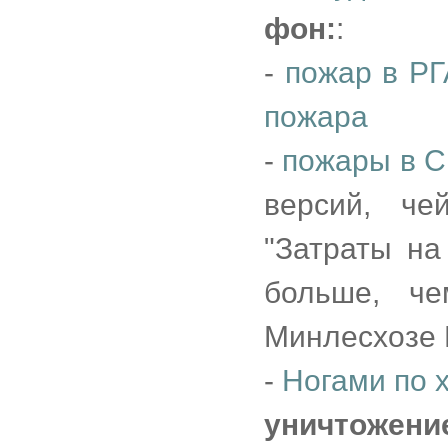
фон:
:
-
пожар в Р
пожара
-
пожары в 
версий, че
"Затраты на
больше, ч
Минлесхозе 
-
Ногами по 
уничтожени