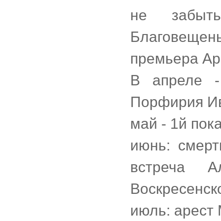
не забыт
Благовещен
премьера Ар
В апреле -
Порфирия Ив
май - 1й пок
июнь: смер
встреча А
Воскресенско
июль: арест 