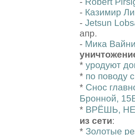
-
Robert Pirsi
-
Казимир Ли
-
Jetsun Lobs
апр.
-
Мика Вайн
уничтожени
*
уродуют д
*
по поводу 
*
Снос главн
Бронной, 15
*
ВРЁШЬ, Н
из сети
:
*
Золотые р