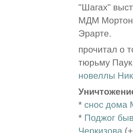
"Шагах" выст
МДМ Мортона
Эрарте.
прочитал о т
тюрьму Паука
новеллы Ник
Уничтожени
*
снос дома 
*
Поджог быв
Черкизова
(+