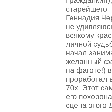
Гражданкин),
старейшего п
Геннадия Чер
не удивляюсь
всякому крас
личной судьб
начал занима
желанный фаг
на фаготе!) 
проработал в
70х. Этот са
его похорона
сцена этого 