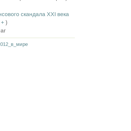
нсового скандала XXI века
(
+
)
car
2012_в_мире