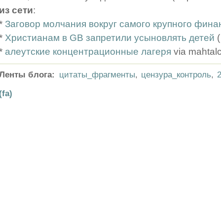
из сети
:
*
Заговор молчания вокруг самого крупного фина
*
Христианам в GB запретили усыновлять детей
*
алеутские концентрационные лагеря
via mahtal
Ленты блога:
цитаты_фрагменты
,
цензура_контроль
,
(fa)