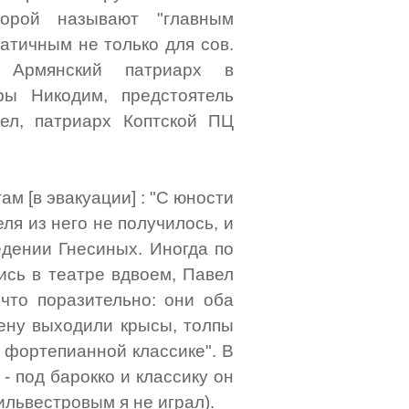
порой называют "главным
атичным не только для сов.
, Армянский патриарх в
ры Никодим, предстоятель
ел, патриарх Коптской ПЦ
м [в эвакуации] : "С юности
ля из него не получилось, и
едении Гнесиных. Иногда по
ись в театре вдвоем, Павел
 что поразительно: они оба
цену выходили крысы, толпы
 фортепианной классике". В
 под барокко и классику он
ильвестровым я не играл).