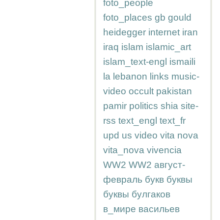
foto_people
foto_places
gb
gould
heidegger
internet
iran
iraq
islam
islamic_art
islam_text-engl
ismaili
la
lebanon
links
music-
video
occult
pakistan
pamir
politics
shia
site-
rss
text_engl
text_fr
upd
us
video
vita nova
vita_nova
vivencia
WW2
WW2
август-
февраль
букв
буквы
буквы
булгаков
в_мире
васильев