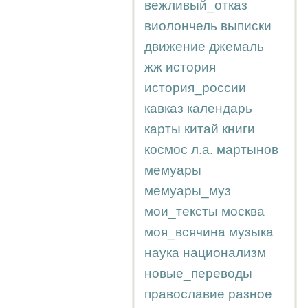
вежливый_отказ
виолончель
выписки
движение
джемаль
жж
история
история_россии
кавказ
календарь
карты
китай
книги
космос
л.а.
мартынов
мемуары
мемуары_муз
мои_тексты
москва
моя_всячина
музыка
наука
национализм
новые_переводы
православие
разное