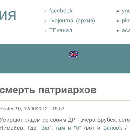
ия
facebook
yo
livejournal (архив)
pin
ТГ канал
ac
смерть патриархов
Posted Чт, 12/06/2012 - 19:02
Умирают рядом со своим ДР - вчера Брубек, сег
Нимейер. Где
"фр", там и "б"
(вот и
Белов
). 