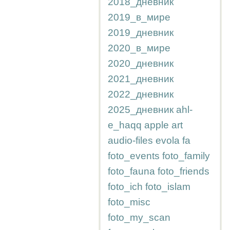
2018_дневник
2019_в_мире
2019_дневник
2020_в_мире
2020_дневник
2021_дневник
2022_дневник
2025_дневник
ahl-
e_haqq
apple
art
audio-files
evola
fa
foto_events
foto_family
foto_fauna
foto_friends
foto_ich
foto_islam
foto_misc
foto_my_scan