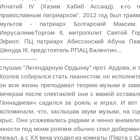
Игнатий IV (Хазим Хабиб Ассаад), к-го 
православным патриархом". 2012 год был травм
мультов - патриарх Болгарский Максим
ИерусалимеТоргом II, митрополит Святой Го
Эфиоп. ПЦ патриарх Абиссинский Абуна Пав
Шенуда III, предстоятель РПАЦ Валентин...
--------------------
слушаю "Легендарную Ордынку" прот. Ардова, и та
Козлов собирался стать пианистом, но исполните
он всю жизнь преподавал теорию музыки в зав
вечерам после спектаклей они с мамой оставал
Геннадиевич садился за рояль и играл. И вот
вспоминали, что, заслышав звуки музыки, на с
крыс. Они усаживались рядами и чинно внимали
юности под моим роялем обычно спал доберман -
лежал, а с ХХ века уходил из комнаты (Пярта с С