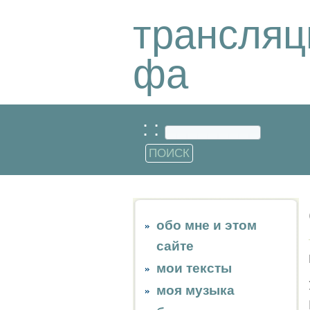
трансляц
фа
: :
обо мне и этом
сайте
мои тексты
моя музыка