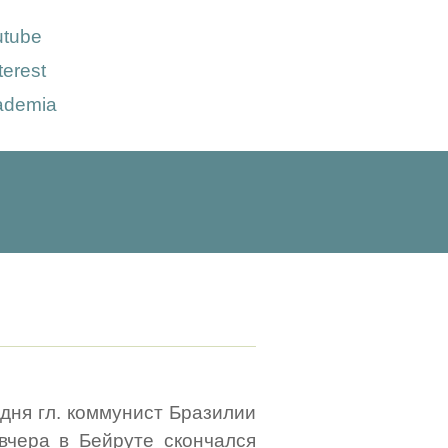
utube
terest
ademia
одня гл. коммунист Бразилии
/ вчера в Бейруте скончался