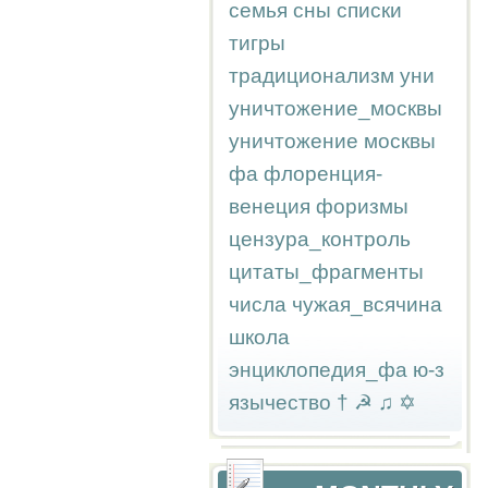
семья
сны
списки
тигры
традиционализм
уни
уничтожение_москвы
уничтожение москвы
фа
флоренция-
венеция
форизмы
цензура_контроль
цитаты_фрагменты
числа
чужая_всячина
школа
энциклопедия_фа
ю-з
язычество
†
☭
♫
✡