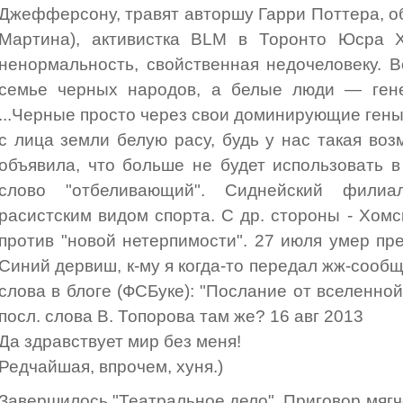
Джефферсону, травят авторшу Гарри Поттера, 
Мартина), активистка BLM в Торонто Юсра Х
ненормальность, свойственная недочеловеку. 
семье черных народов, а белые люди — гене
...Черные просто через свои доминирующие гены
с лица земли белую расу, будь у нас такая воз
объявила, что больше не будет использовать 
слово "отбеливающий". Сиднейский фил
расистским видом спорта. С др. стороны - Хомс
против "новой нетерпимости". 27 июля умер п
Синий дервиш, к-му я когда-то передал жж-сообще
слова в блоге (ФСБуке): "Послание от вселенной.
посл. слова В. Топорова там же? 16 авг 2013
Да здравствует мир без меня!
Редчайшая, впрочем, хуня.)
Завершилось "Театральное дело". Приговор мягч