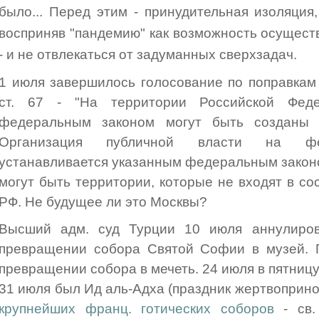
было... Перед этим - принудительная изоляция,
восприняв "пандемию" как возможность осуществ
- и не отвлекаться от задуманных сверхзадач.
1 июля завершилось голосование по поправкам
ст. 67 - "На территории Российской Фед
федеральным законом могут быть созданы 
Организация публичной власти на фед
устанавливается указанным федеральным законом
могут быть территории, которые не входят в со
РФ. Не будущее ли это Москвы?
Высший адм. суд Турции 10 июля аннулиров
превращении собора Святой Софии в музей. П
превращении собора в мечеть. 24 июля в пятниц
31 июля был Ид аль-Адха (праздник жертвоприно
крупнейших франц. готических соборов
- св.