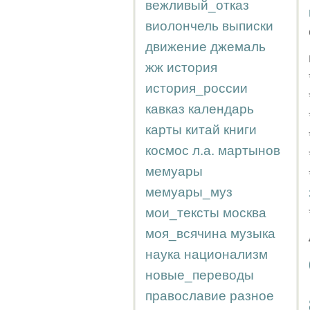
вежливый_отказ
виолончель
выписки
движение
джемаль
жж
история
история_россии
кавказ
календарь
карты
китай
книги
космос
л.а.
мартынов
мемуары
мемуары_муз
мои_тексты
москва
моя_всячина
музыка
наука
национализм
новые_переводы
православие
разное