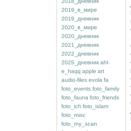
2018_дневник
2019_в_мире
2019_дневник
2020_в_мире
2020_дневник
2021_дневник
2022_дневник
2025_дневник
ahl-
e_haqq
apple
art
audio-files
evola
fa
foto_events
foto_family
foto_fauna
foto_friends
foto_ich
foto_islam
foto_misc
foto_my_scan