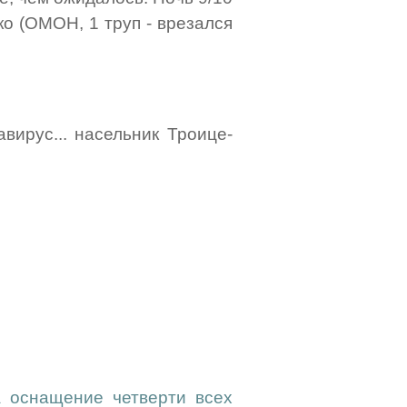
ко (ОМОН, 1 труп - врезался
авирус... насельник Троице-
а оснащение четверти всех