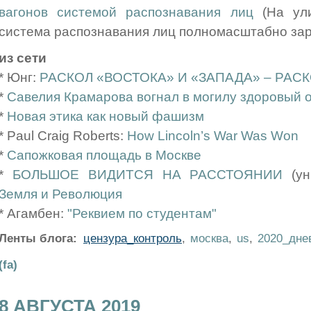
вагонов системой распознавания лиц
(На ули
система распознавания лиц полномасштабно зар
из сети
* Юнг:
РАСКОЛ «ВОСТОКА» И «ЗАПАДА» – РАС
*
Савелия Крамарова вогнал в могилу здоровый 
*
Новая этика как новый фашизм
* Paul Craig Roberts:
How Lincoln’s War Was Won
*
Сапожковая площадь в Москве
*
БОЛЬШОЕ ВИДИТСЯ НА РАССТОЯНИИ
(ун
Земля и Революция
* Агамбен:
"Реквием по студентам"
Ленты блога:
цензура_контроль
,
москва
,
us
,
2020_дне
(fa)
8 АВГУСТА 2019