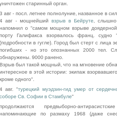
уничтожен старинный орган.
3 авг - посл. летнее полнолуние, названное в сил
4 авг - мощнейший
взрыв в Бейруте
, слышно
напомнил о "самом мощном взрыве доядерной 
порту Галифакса взорвалось франц. судно 
(подробности в гугле). Город был стерт с лица 
погибших - но это опознанных 2000 тел. С
обнаружены. 9000 ранено.
Взрыв был такой мощный, что на мгновение обн
интересное в этой истории: экипаж взорвавшег
кроме одного".
4 авг. "
турецкий муэдзин-гид умер от сердечно
соборе Св. Софии в Стамбуле
"
продолжаются предвыборно-антирасист
напоминающие по размаху 1968 (даже сне