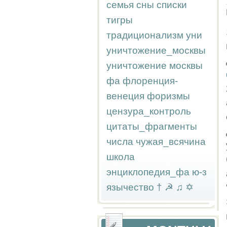
семья
сны
списки
тигры
традиционализм
уни
уничтожение_москвы
уничтожение москвы
фа
флоренция-
венеция
форизмы
цензура_контроль
цитаты_фрагменты
числа
чужая_всячина
школа
энциклопедия_фа
ю-з
язычество
†
☭
♫
✡