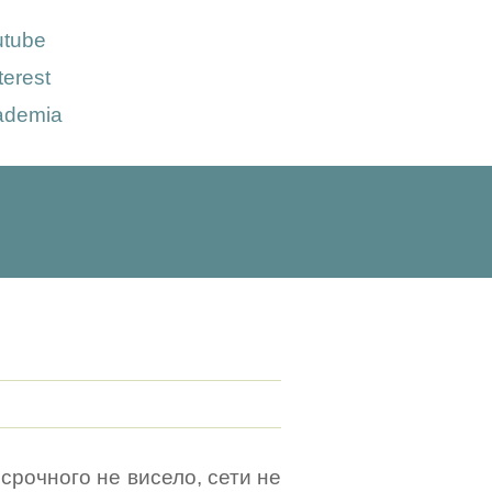
utube
terest
ademia
 срочного не висело, сети не