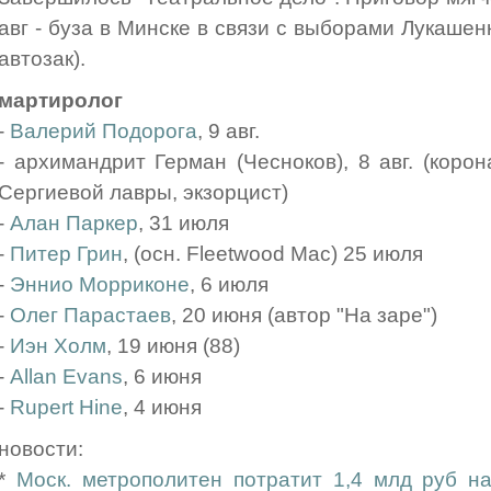
авг - буза в Минске в связи с выборами Лукашен
автозак).
мартиролог
-
Валерий Подорога
, 9 авг.
- архимандрит Герман (Чесноков), 8 авг. (корон
Сергиевой лавры, экзорцист)
-
Алан Паркер
, 31 июля
-
Питер Грин
, (осн. Fleetwood Mac) 25 июля
-
Эннио Морриконе
, 6 июля
-
Олег Парастаев
, 20 июня (автор "На заре")
-
Иэн Холм
, 19 июня (88)
-
Allan Evans
, 6 июня
-
Rupert Hine
, 4 июня
новости:
*
Моск. метрополитен потратит 1,4 млд руб н