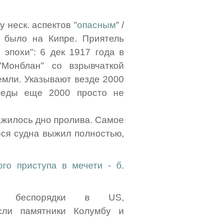
у неск. аспектов "
опасным
" /
 было на Кипре. Приятель
эпохи": 6 дек 1917 года в
"Монблан" со взрывчаткой
земли. Указывают везде 2000
леды еще 2000 просто не
ажилось дно пролива. Самое
ося судна выжил полностью,
го приступа в мечети - б.
ские беспорядки в US,
сли памятники Колумбу и