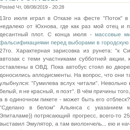
Posted Чт, 08/08/2019 - 20:28
13го июля играл в Отказе на фесте "Поток" в 
недалеко от Юхнова, где как раз мой отец и 
десантный плот. С конца июля -
массовые ми
фальсификациями перед выборами в городскую
27го. Характерная зарисовка из рунета: "к С
автозак с теми участниками субботней акции,
оставлены в ОВД. Пока автобус стоял во дворе
доносились аплодисменты. На вопрос, что они т
улыбнулся: "Гумилева вслух читали". Невольно 
белый, я не красный, я поэт". В чём причины того,
а в одиночном пикете - может быть его отблеск
"Сделано в белом" Альянса с указанием 
Эпиталаме)) потрясающий прогресс, всего-то 25
выставил Эмулятор, а там виолончель... ею и нач