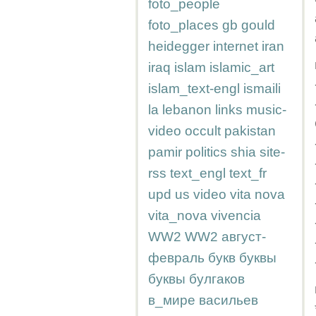
foto_people
foto_places
gb
gould
heidegger
internet
iran
iraq
islam
islamic_art
islam_text-engl
ismaili
la
lebanon
links
music-
video
occult
pakistan
pamir
politics
shia
site-
rss
text_engl
text_fr
upd
us
video
vita nova
vita_nova
vivencia
WW2
WW2
август-
февраль
букв
буквы
буквы
булгаков
в_мире
васильев