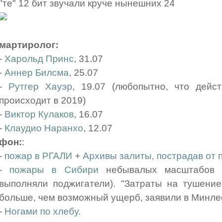
"те" 12 бит звучали круче нынешних 24
мартиролог:
-
Харольд Принс
, 31.07
-
Аннер Билсма
, 25.07
-
Рутгер Хауэр
, 19.07 (любопытно, что дейс
происходит в 2019)
-
Виктор Кулаков
, 16.07
-
Клаудио Наранхо
, 12.07
фон:
:
-
пожар в РГАЛИ
+
Архивы залиты, пострадав от 
-
пожары в Сибири
небывалых масштабов (
выполняли поджигатели). "Затраты на тушение
больше, чем возможный ущерб, заявили в Минле
-
Ногами по хлебу
.