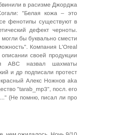
обвинили в расизме Джорджа
огали: "Белая кожа – это
Все фенотипы существуют в
тический дефект черноты.
 могли бы буквально смести
можность". Компания L’Oreal
в описании своей продукции
иал ABC назвал шахматы
кий и др подписали протест
рекрасный Алекс Ножнов aka
ство "tarab_mp3", посл. его
.." (Не помню, писал ли про
е, чем ожидалось. Ночь 9/10