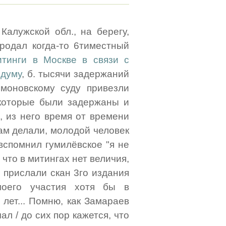
Калужской обл., на берегу,
продал когда-то 6тиместный
тинги в Москве в связи с
 думу
, б. тысячи задержаний
имоновскому суду привезли
 которые были задержаны и
, из него время от времени
ам делали, молодой человек
вспомнил гумилёвское "я не
 что в митингах нет величия,
? прислали скан 3го издания
моего участия хотя бы в
 лет... Помню, как Замараев
ал / до сих пор кажется, что