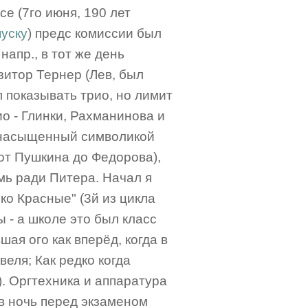
се (7го июня, 190 лет
уску
) предс комиссии был
напр., в тот же день
итор Тернер (Лев, был
л показывать трио, но лимит
о - Глинки, Рахманинова и
е насыщенный символикой
 от Пушкина до Федорова),
мь ради Питера. Начал я
ко Красные" (3й из цикла
 - а школе это был класс
шая ого как вперёд, когда в
еля; Как редко когда
). Оргтехника и аппаратура
 в ночь перед экзаменом