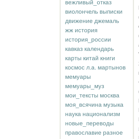
вежливый_отказ
виолончель
выписки
движение
джемаль
жж
история
история_россии
кавказ
календарь
карты
китай
книги
космос
л.а.
мартынов
мемуары
мемуары_муз
мои_тексты
москва
моя_всячина
музыка
наука
национализм
новые_переводы
православие
разное