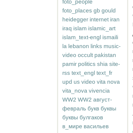
foto_people
foto_places
gb
gould
heidegger
internet
iran
iraq
islam
islamic_art
islam_text-engl
ismaili
la
lebanon
links
music-
video
occult
pakistan
pamir
politics
shia
site-
rss
text_engl
text_fr
upd
us
video
vita nova
vita_nova
vivencia
WW2
WW2
август-
февраль
букв
буквы
буквы
булгаков
в_мире
васильев