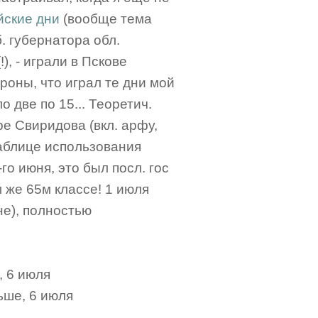
йские дни
(вообще тема
. губернатора обл.
, - играли в Пскове
роны, что играл те дни мой
 две по 15... Теоретич.
е Свиридова (вкл. арфу,
таблице использования
го июня, это был посл. гос
 же 65м классе! 1 июля
не), полностью
, 6 июля
ьше, 6 июля