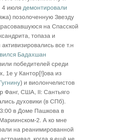
: 4 июля
демонтировали
ляжа) позолоченную Звезду
 красовавшуюся на Спасской
ксандрита, топаза и
 активизировались все т.н
авился Бадахшан
явили победителей среди
, 1е у Кантор[!]ова из
Гугнину
) и виолончелистов
 Фанг, США, II: Сантьяго
лись духовики (в СПб).
3:00 в Доме Пашкова в
 Мариинском-2. А ко мне
грали на реанимированной
настраивал, когда я ещё не