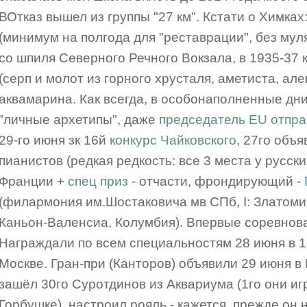
ВОтказ вышел из группы "27 км". Кстати о Химках
(минимум на полгода для "реставрации", без му
со шпиля Северного Речного Вокзала, в 1935-37
(серп и молот из горного хрусталя, аметиста, але
аквамарина. Как всегда, в особонаполненные дни
"личные архетипы", даже
председатель EU отпр
29-го июня зк 16й
конкурс Чайковского
, 27го объ
пианистов (редкая редкость: все 3 места у русских
Франции +
спец приз
- отчасти, фрондирующий -
(филармония им.Шостаковича мв СПб, I: Златомир
Каньон-Валенсиа, Колумбия). Впервые соревнова
Награждали по всем специальностям 28 июня в 1
Москве. Гран-при (Канторов) объявили 29 июня в
зашёл 30го Суротдинов из Аквариума (1го они и
Горбушке), настроил рояль - кажется, прежде он 