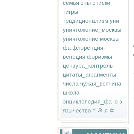
семья
сны
списки
тигры
традиционализм
уни
уничтожение_москвы
уничтожение москвы
фа
флоренция-
венеция
форизмы
цензура_контроль
цитаты_фрагменты
числа
чужая_всячина
школа
энциклопедия_фа
ю-з
язычество
†
☭
♫
✡