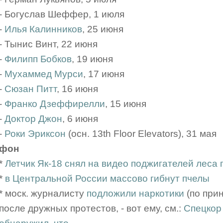
- Богуслав Шеффер, 1 июля
-
Илья Калинников
, 25 июня
- Тынис Винт, 22 июня
-
Филипп Бобков
, 19 июня
-
Мухаммед Мурси
, 17 июня
-
Сюзан Питт
, 16 июня
-
Франко Дзеффирелли
, 15 июня
-
Доктор Джон
, 6 июня
-
Роки Эриксон
(осн. 13th Floor Elevators), 31 мая
фон
*
Летчик Як-18 снял на видео поджигателей леса 
*
в Центральной России массово гибнут пчелы
* моск. журналисту
подложили наркотики
(по при
после дружных протестов, - вот ему, см.:
Спецкор