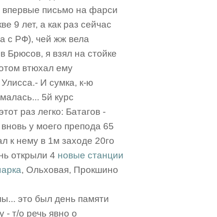
е впервые письмо на фарси
ве 9 лет, а как раз сейчас
 с РФ), чей жж вела
в Брюсов, я взял на стойке
отом втюхал ему
Улисса.- И сумка, к-ю
малась... 5й курс
тот раз легко: Батагов -
 вновь у моего препода 65
ал к нему в 1м заходе 20го
ень открыли 4
новые станции
арка
, Ольховая, Прокшино
ы... это был день памяти
 - т/о речь явно о