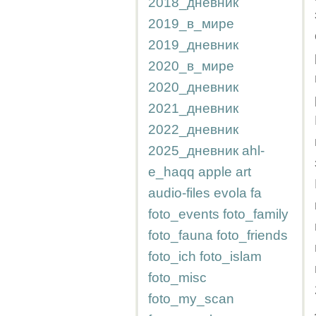
2018_дневник
2019_в_мире
2019_дневник
2020_в_мире
2020_дневник
2021_дневник
2022_дневник
2025_дневник
ahl-
e_haqq
apple
art
audio-files
evola
fa
foto_events
foto_family
foto_fauna
foto_friends
foto_ich
foto_islam
foto_misc
foto_my_scan