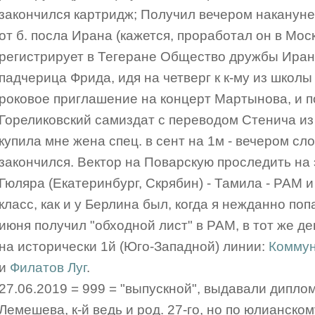
закончился картридж; Получил вечером наканун
от б. посла Ирана (кажется, проработал он в Моск
регистрирует в Тегеране Общество дружбы Ирана
падчерица Фрида, идя на четверг к к-му из школы 
роковое приглашение на концерт Мартынова, и п
Гореликовский самиздат с переводом Стенича из 
купила мне жена спец. в сент на 1м - вечером сло
закончился. Вектор на Поварскую проследить на э
Гюляра (Екатеринбург, Скрябин) - Тамила - РАМ и
класс, как и у Берлина был, когда я нежданно поп
июня получил "обходной лист" в РАМ, в тот же д
на исторически 1й (Юго-Западной) линии:
Коммун
и
Филатов Луг
.
27.06.2019 = 999 = "выпускной", выдавали диплом
Лемешева, к-й ведь и род. 27-го, но по юлианскому