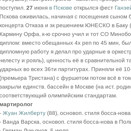
поступил.
27
июня
в Пскове
открылся фест
Ганзе
Пскова оживилась, начиная с посещения сыном б
концерта Отказа и зк решением ЮНЕСКО в Баку (!)
Кармину Орфа, к-ю срочно учил и тот СО Минобо
диплом: вместо обещанных 4х реп по 45 мин, было
дипломную работу я делал про ударные в оркестр
челесту и рояль), ценность её в сравнительной 
ударных во всех 36ти партитурах. Приняли её 10-
(премьера Тристана) с фуршетом потом всё в том
закрыли единств. бассейн в Москве (на ист. роди
соответствующий олимпийским стандартам.
мартиролог
-
Жуан Жилберту
(88), основоп. стиля босса-нова
- Ванда Варска, основоп. стиля босса-нова в Пол
- Герман Лукьянов, 5 июля