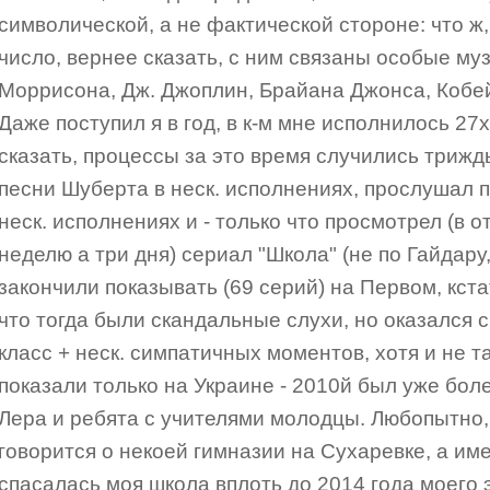
символической, а не фактической стороне: что ж
число, вернее сказать, с ним связаны особые му
Моррисона, Дж. Джоплин, Брайана Джонса, Кобей
Даже поступил я в год, в к-м мне исполнилось 27
сказать, процессы за это время случились трижд
песни Шуберта в неск. исполнениях, прослушал п
неск. исполнениях и - только что просмотрел (в о
неделю а три дня) сериал "Школа" (не по Гайдару,
закончили показывать (69 серий) на Первом, кста
что тогда были скандальные слухи, но оказался 
класс + неск. симпатичных моментов, хотя и не та
показали только на Украине - 2010й был уже бол
Лера и ребята с учителями молодцы. Любопытно, 
говорится о некоей гимназии на Сухаревке, а им
спасалась моя школа вплоть до 2014 года моего 