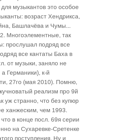
, для музыкантов это особое
зыканты: возраст Хендрикса,
на, Башлачёва и Чумы...
х2. Многоэлементные, так
ы: прослушал подряд все
одряд все кантаты Баха в
тл. от музыки, заняло не
 а Германики), к-й
ти, 27го (мая 2010). Помню,
скучноватый реализм про 9й
к уж странно, что без купюр
ее ханжеским, чем 1993.
что в конце посл. 69я серии
енно на Сухаревке-Сретенке
этого поступления. Ну и