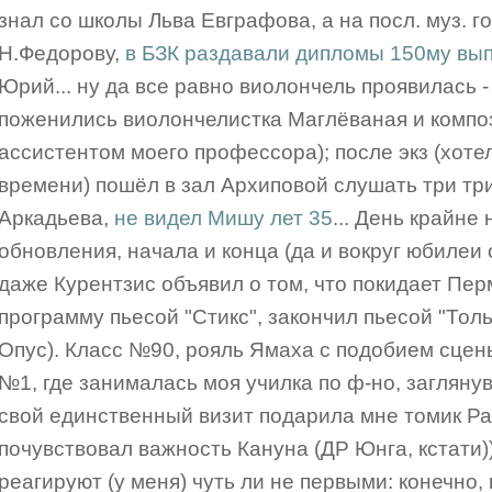
знал со школы Льва Евграфова, а на посл. муз. го
Н.Федорову,
в БЗК раздавали дипломы 150му вып
Юрий... ну да все равно виолончель проявилась - 
поженились виолончелистка Маглёваная и композ
ассистентом моего профессора); после экз (хоте
времени) пошёл в зал Архиповой слушать три три
Аркадьева,
не видел Мишу лет 35
... День крайн
обновления, начала и конца (да и вокруг юбилеи
даже Курентзис объявил о том, что покидает Пер
программу пьесой "Стикс", закончил пьесой "Толь
Опус). Класс №90, рояль Ямаха с подобием сцены
№1, где занималась моя училка по ф-но, заглянув
свой единственный визит подарила мне томик Рав
почувствовал важность Кануна (ДР Юнга, кстати)
реагируют (у меня) чуть ли не первыми: конечно,