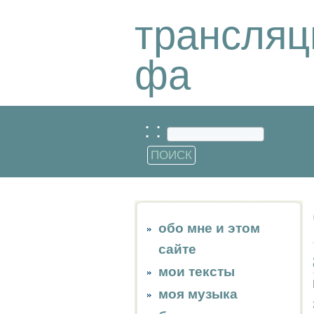
трансляц
фа
: :
обо мне и этом
сайте
мои тексты
моя музыка