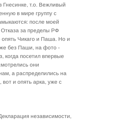
 Гнесинке, т.о. Вежливый
енную в мире группу с
амыкаются: после моей
а Отказа за пределы РФ
- опять Чикаго и Паша. Но и
же без Паши, на фото -
з, когда посетил впервые
 смотрелись они
нам, а распределились на
вот и опять арка, уже с
и Декларация независимости,