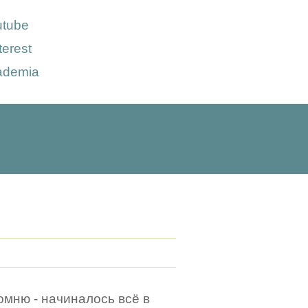
utube
terest
ademia
омню - начиналось всё в