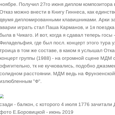
ноябре. Получил 27го июня диплом композитора в
Отказ можно внести в Книгу Гиннеса, как единств
двумя дипломированными клавишниками. Арки з
аварии играть стал Паша Карманов, и 1я поездк
была в Чикаго. И вот, когда я сдавал теперь госы 
Филадельфия, где был посл. концерт этого тура у
троица в том же составе, в каком я услышал Отка
концерт группы (1988) - на огромной сцене МДМ
офигительно, тк не кучковались, подобно джазме
солидном расстоянии. МДМ ведь на Фрунзенской, 
излюбленным "Ф".
сзади - балкон, с которого 4 июля 1776 зачитал
фото Е.Боровицкой - июнь 2019