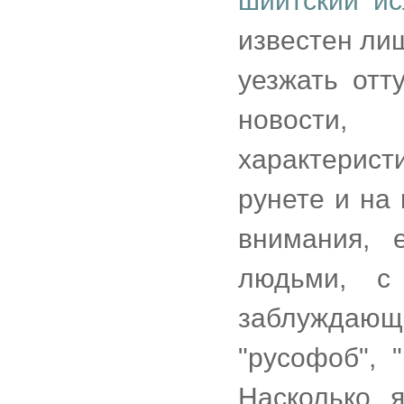
шиитский и
известен ли
уезжать отт
новости,
характерист
рунете и на
внимания, 
людьми, с 
заблуждающ
"русофоб", 
Насколько 