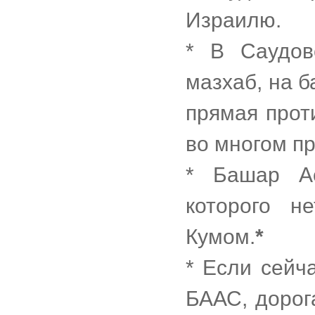
Израилю.
* В Саудов
мазхаб, на 
прямая прот
во многом пр
* Башар А
которого н
Кумом.
*
* Если сейч
БААС, дорог