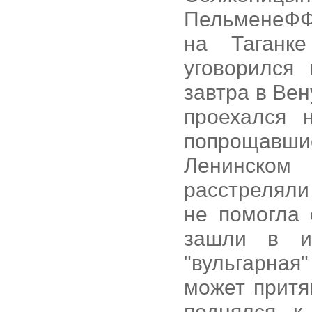
ПельменеФФ,
на Таганк
уговорился
завтра в Ве
проехался 
попрощавшис
Ленинском
расстрелял
не помогла 
зашли в и
"вульгарна
может притя
поднялся к