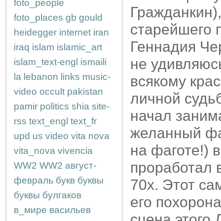
foto_people
Гражданкин),
foto_places
gb
gould
старейшего п
heidegger
internet
iran
Геннадия Чер
iraq
islam
islamic_art
не удивляюсь
islam_text-engl
ismaili
la
lebanon
links
music-
всякому крас
video
occult
pakistan
личной судьб
pamir
politics
shia
site-
начал занима
rss
text_engl
text_fr
желанный фаг
upd
us
video
vita nova
на фаготе!) 
vita_nova
vivencia
проработал в
WW2
WW2
август-
февраль
букв
буквы
70х. Этот са
буквы
булгаков
его похорона
в_мире
васильев
сцена этого 