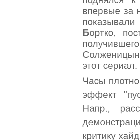
впервые за 
показывали 
Б
ортко, по
получившег
Солженицына
этот сериал.
Часы плотно
эффект "пу
Напр., ра
демонстрац
критику хай