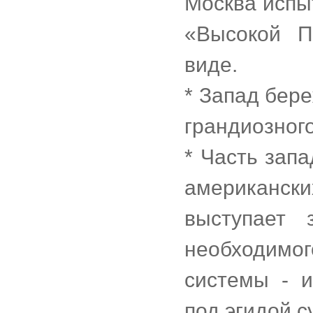
Москва испы
«Высокой П
виде.
* Запад бере
грандиозног
* Часть зап
американск
выступает 
необходим
системы - 
под эгидой 