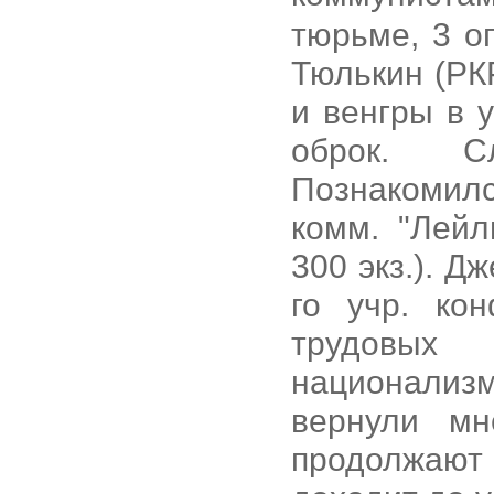
тюрьме, 3 о
Тюлькин (РК
и венгры в 
оброк. С
Познакомилс
комм. "Лейл
300 экз.). Д
го учр. ко
трудовых 
национализ
вернули мн
продолжают