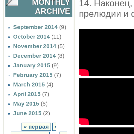
MONTHLY
14. Наконец,
ARCHIVE
прелюдии и 
September 2014
(9)
October 2014
(11)
November 2014
(5)
December 2014
(8)
January 2015
(9)
February 2015
(7)
March 2015
(4)
April 2015
(7)
May 2015
(6)
June 2015
(2)
« первая
‹