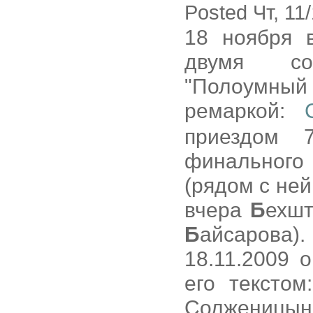
Posted Чт, 11
18 ноября
двумя со
"Полоумный
ремаркой:
приездом 
финального
(рядом с не
вчера
Б
ехшт
Б
айсарова
18.11.2009 
его текстом
Солженицын