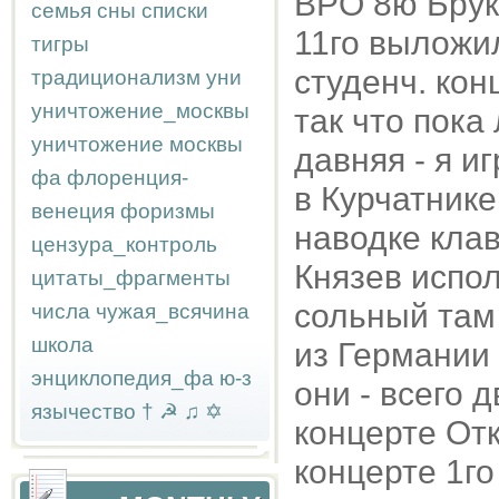
BPO 8ю Брукн
семья
сны
списки
11го выложил
тигры
студенч. кон
традиционализм
уни
уничтожение_москвы
так что пока
уничтожение москвы
давняя - я и
фа
флоренция-
в Курчатнике
венеция
форизмы
наводке клав
цензура_контроль
Князев испол
цитаты_фрагменты
сольный там 
числа
чужая_всячина
школа
из Германии
энциклопедия_фа
ю-з
они - всего 
язычество
†
☭
♫
✡
концерте Отк
концерте 1го