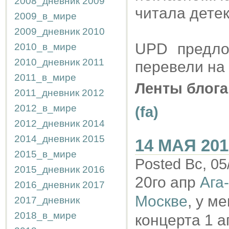
2008_дневник
2009
читала дете
2009_в_мире
2009_дневник
2010
UPD предло
2010_в_мире
2010_дневник
2011
перевели на 
2011_в_мире
Ленты блога
2011_дневник
2012
2012_в_мире
(fa)
2012_дневник
2014
2014_дневник
2015
14 МАЯ 201
2015_в_мире
Posted Вс, 05
2015_дневник
2016
20го апр
Ага
2016_дневник
2017
Москве
, у м
2017_дневник
2018_в_мире
концерта 1 а