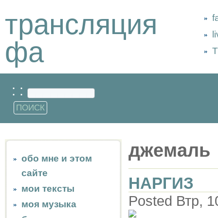
трансляция
f
l
фа
Т
: :
джемаль
обо мне и этом
сайте
НАРГИЗ
мои тексты
Posted Втр, 1
моя музыка