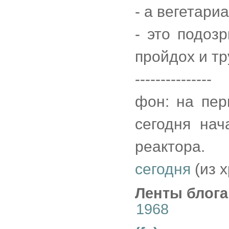
- а вегетари
- это подоз
пройдох и тр
---------------
фон: на пер
сегодня нач
реактора.
сегодня
(из 
Ленты блога
1968