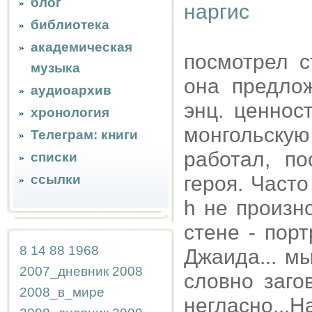
блог
библиотека
академическая
посмотрел 
музыка
она предло
аудиоархив
энц. ценнос
хронология
монгольску
Телеграм: книги
работал, по
списки
ссылки
героя. Часто
h не произн
стене - пор
8
14
88
1968
Джаида... м
2007_дневник
2008
словно заго
2008_в_мире
негласно..