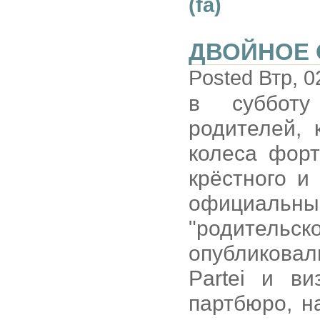
(fa)
ДВОЙНОЕ
Posted Втр, 0
в субботу
родителей,
колеса форт
крёстного и
официальн
"родительс
опубликовал
Partei и ви
партбюро, н