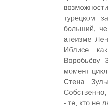
возможност
турецком з
больший, че
атеизме Лен
Иблисе ка
Воробьёву 3
момент цикл
Стена Зуль
Собственно,
- те, кто не 