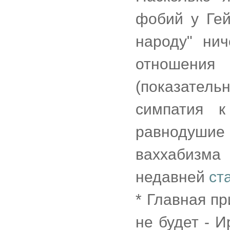
фобий у Гей
народу" ни
отношени
(показател
симпатия к
равнодушие к
ваххабизма
недавней
ст
* Главная пр
не будет - 