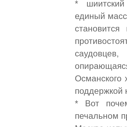
* шиитский
единый масс
становится
противостоя
саудовцев,
опирающа
Османского 
поддержкой 
* Вот поче
печальном п