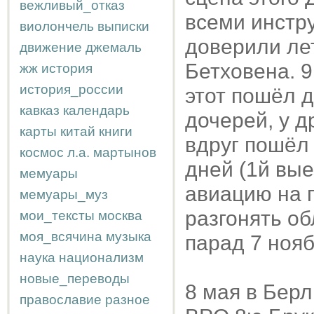
вежливый_отказ
всеми инстру
виолончель
выписки
доверили лет
движение
джемаль
Бетховена. 
жж
история
история_россии
этот пошёл д
кавказ
календарь
дочерей, у д
карты
китай
книги
вдруг пошёл
космос
л.а.
мартынов
дней (1й вые
мемуары
авиацию на 
мемуары_муз
разгонять об
мои_тексты
москва
моя_всячина
музыка
парад 7 нояб
наука
национализм
новые_переводы
8 мая в Берл
православие
разное