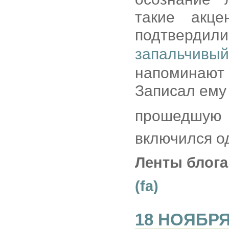
такие акц
подтвердил
запальчивы
напоминают
Записал ему 
прошедшую 
включился од
Ленты блога
(fa)
18 НОЯБРЯ