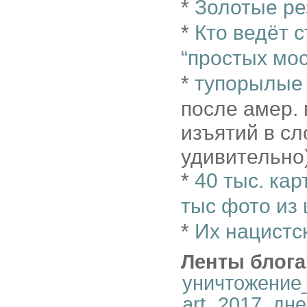
*
Золотые р
*
Кто ведёт 
“простых мо
*
тупорылые
после амер.
изъятий в сл
удивительно
*
40 тыс. кар
тыс фото из
*
Их нацистс
Ленты блога
уничтожение
art
,
2017_дне