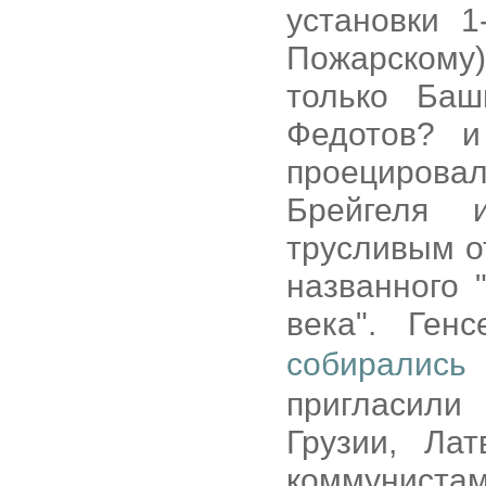
установки 
Пожарскому
только Баш
Федотов? и
проециров
Брейгеля 
трусливым о
названного
века". Ге
собирались 
пригласили
Грузии, Ла
коммуниста