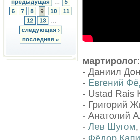
предыдущая
…
5
6
7
8
9
10
11
12
13
…
следующая ›
последняя »
мартиролог
:
- Даниил Дон
-
Евгений Фё
- Ustad Rais 
- Григорий Ж
- Анатолий А
-
Лев Шугом
,
-
Фёдор Кап