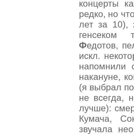
концерты к
редко, но чт
лет за 10),
генсеком 
Ф
едотов, п
искл. некот
напомнили 
накануне, к
(я выбрал по
не всегда, 
лучше): сме
Кумача, Со
звучала не