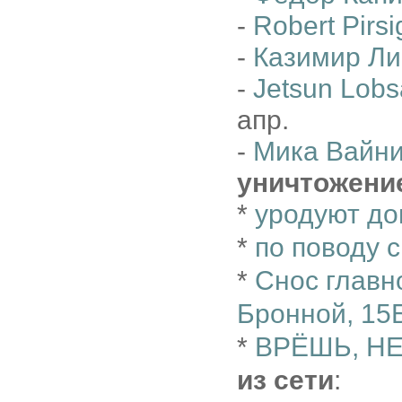
-
Robert Pirsi
-
Казимир Ли
-
Jetsun Lobs
апр.
-
Мика Вайн
уничтожени
*
уродуют д
*
по поводу 
*
Снос главн
Бронной, 15
*
ВРЁШЬ, Н
из сети
: