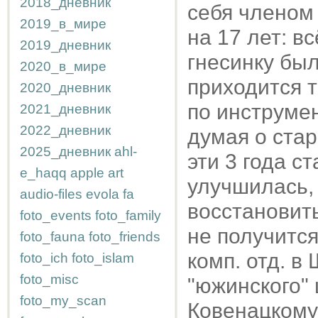
2018_дневник
себя членом 
2019_в_мире
на 17 лет: в
2019_дневник
гнесинку был
2020_в_мире
приходится т
2020_дневник
по инструмен
2021_дневник
2022_дневник
думая о стар
2025_дневник
ahl-
эти 3 года с
e_haqq
apple
art
улучшилась,
audio-files
evola
fa
восстановить
foto_events
foto_family
не получится
foto_fauna
foto_friends
комп. отд. в
foto_ich
foto_islam
foto_misc
"южинского" 
foto_my_scan
Ковенацкому