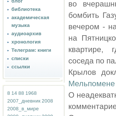
блог
во вчерашн
библиотека
бомбить Га
академическая
вечером - н
музыка
аудиоархив
на Пятницко
хронология
квартире, 
Телеграм: книги
списки
соседа по п
ссылки
Крылов док
Мельпомене
8
14
88
1968
О неадекват
2007_дневник
2008
комментари
2008_в_мире