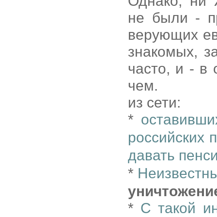
Однако, ни
не были - п
верующих ев
знакомых, з
часто, и - в
чем.
из сети:
*
оставивши
российских 
давать пенси
*
Неизвестны
уничтожени
*
С такой и