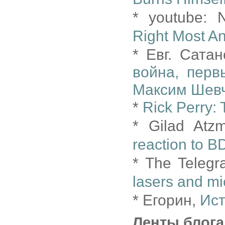
* youtube:
Right Most An
* Евг. Сата
война, перв
Максим Шев
*
Rick Perry:
* Gilad Atz
reaction to 
* The Teleg
lasers and m
* Егорин,
Ист
Ленты блога