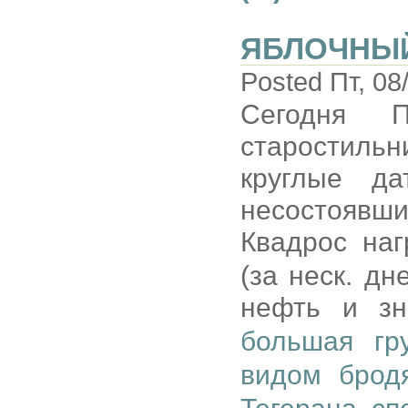
ЯБЛОЧНЫ
Posted Пт, 08
Сегодня П
старостильн
круглые д
несостоявш
Квадрос на
(за неск. дн
нефть и зн
большая гр
видом брод