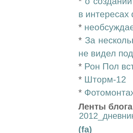
*
о создании
в интересах
*
необсуждае
*
За несколь
не видел по
*
Рон Пол вс
*
Шторм-12
*
Фотомонтаж
Ленты блога
2012_дневни
(fa)