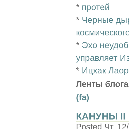
*
протей
*
Черные ды
космического
*
Эхо неудоб
управляет И
*
Ицхак Лао
Ленты блога
(fa)
КАНУНЫ II
Posted Чт, 12