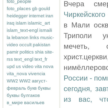
foto_people
Вчера сме
foto_places
gb
gould
Чиркейского
heidegger
internet
iran
iraq
islam
islamic_art
в Мали оск
islam_text-engl
ismaili
Триполи у
la
lebanon
links
music-
video
occult
pakistan
мечеть, 
pamir
politics
shia
site-
христ.церкв
rss
text_engl
text_fr
нимёллеров
upd
us
video
vita nova
vita_nova
vivencia
России - пом
WW2
WW2
август-
сегодня, за
февраль
букв
буквы
буквы
булгаков
из вас, ч
в_мире
васильев