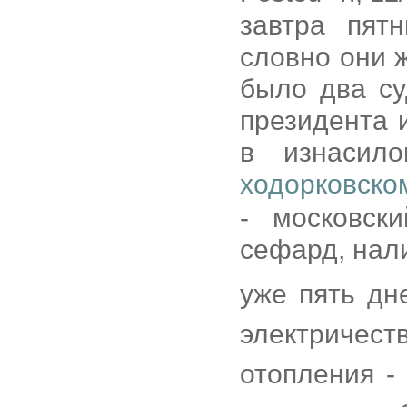
завтра пят
словно они 
было два су
президента 
в изнасило
ходорковско
- московск
сефард, нал
уже пять дн
электричес
отопления -