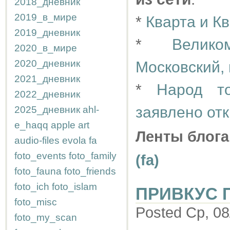
2018_дневник
2019_в_мире
*
Кварта и К
2019_дневник
*
Велик
2020_в_мире
2020_дневник
Московский, 
2021_дневник
*
Народ т
2022_дневник
заявлено от
2025_дневник
ahl-
e_haqq
apple
art
Ленты блога
audio-files
evola
fa
foto_events
foto_family
(fa)
foto_fauna
foto_friends
foto_ich
foto_islam
ПРИВКУС 
foto_misc
Posted Ср, 08
foto_my_scan