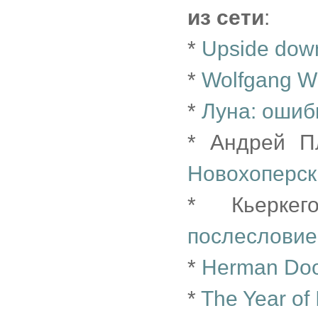
из сети
:
*
Upside down 
*
Wolfgang Wi
*
Луна: ошиб
* Андрей 
Новохоперск
* Кьерке
послесловие
*
Herman Do
*
The Year of