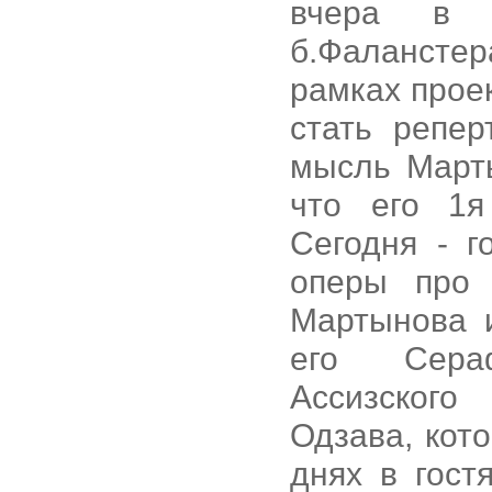
вчера в "
б.Фалансте
рамках проек
стать репе
мысль Марты
что его 1я
Сегодня - 
оперы про 
Мартынова 
его Сера
Ассизского
Одзава, кото
днях в гост