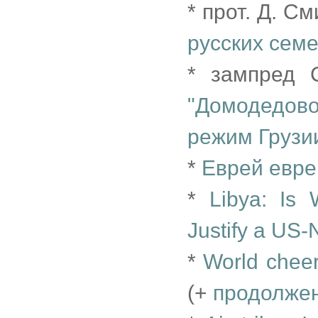
* прот. Д. С
русских семе
* зампред 
"Домодедов
режим Грузи
*
Еврей еврею
*
Libya: Is 
Justify a US-
*
World cheer
(+
продолже