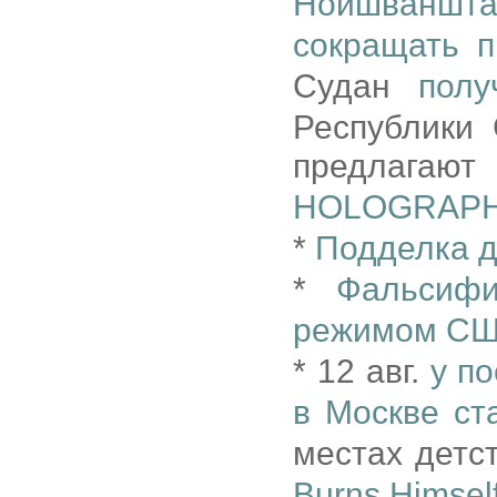
Нойшваншта
сокращать 
Судан
полу
Республики 
предлагаю
HOLOGRAPH
*
Подделка д
*
Фальсифи
режимом США
* 12 авг.
у п
в Москве ст
местах детст
Burns Himsel