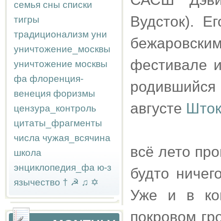
семья
сны
списки
Вудсток). Е
тигры
традиционализм
уни
бежаровским
уничтожение_москвы
фестивале и
уничтожение москвы
фа
флоренция-
родившийся 
венеция
форизмы
августе
Шток
цензура_контроль
цитаты_фрагменты
числа
чужая_всячина
всё лето про
школа
энциклопедия_фа
ю-з
будто ничег
язычество
†
☭
♫
✡
Уже и в ко
покровом гр