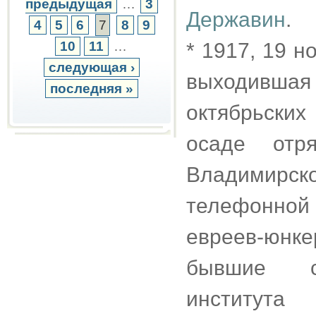
предыдущая
…
3
Державин
.
4
5
6
7
8
9
10
11
…
* 1917, 19 
следующая ›
выходивша
последняя »
октябрьских
осаде отр
Владимир
телефонной
евреев-юнк
бывшие ст
института 