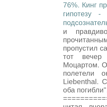
76%. Кинг п
гипотезу -
подсознател
и правдив
прочитанным 
пропустил с
тот вечер
Моцартом. О
полетели о
Liebenthal.
оба погибли"
==========
читая вчер