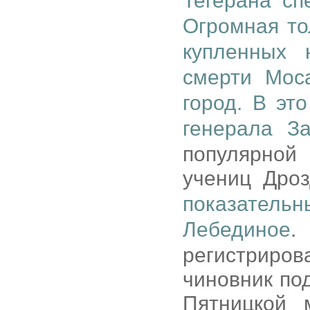
Тегерана сп
Огромная то
купленных 
смерти Мос
город. В эт
генерала З
популярной
учениц Дро
показательн
Лебединое
.
регистриро
чиновник по
Пятницкой 