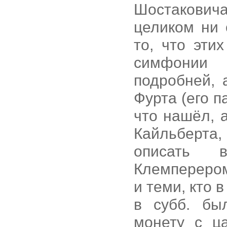
Шостаковича
целиком ни 
то, что эти
симфонии
подробней, 
Фурта (его п
что нашёл, 
Кайльберта
описать в
Клемперером,
и теми, кто 
в субб. бы
монету с ц