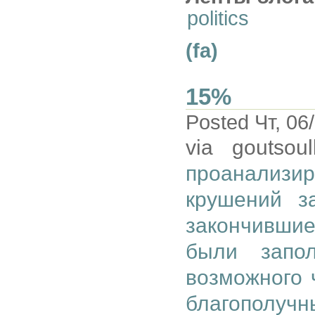
politics
(fa)
15%
Posted Чт, 06
via goutsou
проанализи
крушений з
закончившие
были запо
возможного 
благополучн