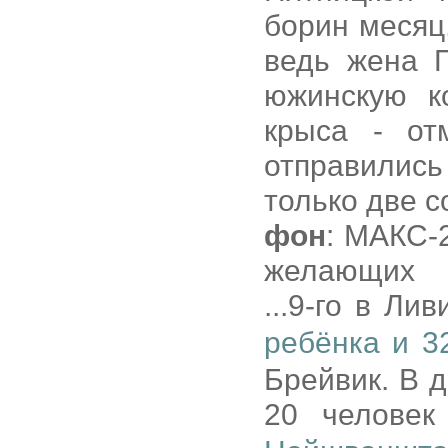
борин месяц,
ведь жена П
южинскую к
крыса - от
отправилис
только две с
фон
: МАКС-
желающих
...9-го в Л
ребёнка и 
Брейвик. В 
20 челове