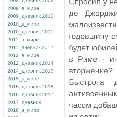
Спросил у н
2008_дневник
2009
2009_в_мире
де Джорджи
2009_дневник
2010
малоизвес
2010_в_мире
2010_дневник
2011
годовщину с
2011_в_мире
будет юбиле
2011_дневник
2012
2012_в_мире
в Риме - ин
2012_дневник
2014
вторжение?
2014_дневник
2015
2015_в_мире
Быстрота 
2015_дневник
2016
антивоенны
2016_дневник
2017
2017_дневник
часом добав
2018_в_мире
из сети
: