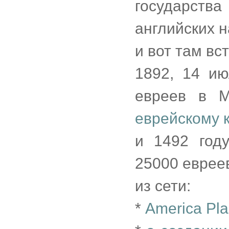
государств
английских 
и вот там вс
1892, 14 и
евреев в М
еврейскому 
и 1492 год
25000 евреев
из сети:
*
America Plan