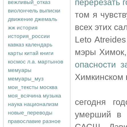
перерезать г
вежливый_отказ
виолончель
выписки
том я чувст
движение
джемаль
всех этих с
жж
история
история_россии
Leto Atreide
кавказ
календарь
мэры Химок
карты
китай
книги
космос
л.а.
мартынов
опасности з
мемуары
Химкинском 
мемуары_муз
мои_тексты
москва
моя_всячина
музыка
сегодня го
наука
национализм
новые_переводы
умерший в 
православие
разное
САСШ Дэви