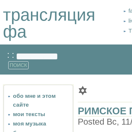
трансляция
f
l
фа
Т
: :
✡
обо мне и этом
сайте
РИМСКОЕ 
мои тексты
Posted Вс, 11
моя музыка