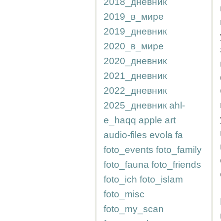
2018_дневник
2019_в_мире
2019_дневник
2020_в_мире
2020_дневник
2021_дневник
2022_дневник
2025_дневник
ahl-
e_haqq
apple
art
audio-files
evola
fa
foto_events
foto_family
foto_fauna
foto_friends
foto_ich
foto_islam
foto_misc
foto_my_scan