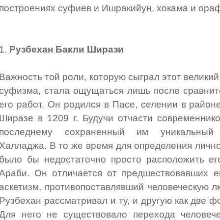
построениях суфиев и Ишракийун, хокама и ора
1.
Рузбехан Бакли Ширази
Важность той роли, которую сыграл этот великий
суфизма, стала ощущаться лишь после сравнит
его работ. Он родился в Пасе, селении в районе
Ширазе в 1209 г. Будучи отчасти современник
последнему сохраненный им уникальный 
Халладжа. В то же время для определения лично
было бы недостаточно просто расположить е
Араби. Он отличается от предшествовавших е
аскетизм, противопоставлявший человеческую 
Рузбехан рассматривал и ту, и другую как две 
Для него не существовало перехода человечес