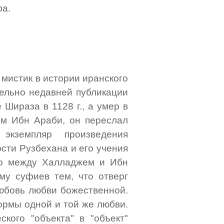
фа.
 мистик в истории иранского
ельно недавней публикации
 Шираза в 1128 г., а умер в
ом Ибн Араби, он переслал
экземпляр произведения
сти Рузбехана и его учения
го между Халладжем и Ибн
му суфиев тем, что отверг
любовь любви божественной.
формы одной и той же любви.
кого "объекта" в "объект"