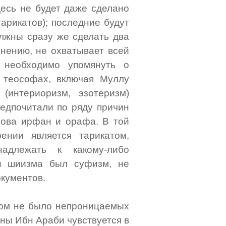
есь не будет даже сделано
арикатов); последние будут
олжны сразу же сделать два
мнению, не охватывает всей
, необходимо упомянуть о
 теософах, включая Муллу
(интериоризм, эзотеризм)
редпочитали по ряду причин
лова ирфан и орафа. В той
ении является тарикатом,
адлежать к какому-либо
ри шиизма был суфизм, не
кументов.
мом не было непроницаемых
рины Ибн Араби чувствуется в