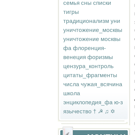
семья
сны
списки
тигры
традиционализм
уни
уничтожение_москвы
уничтожение москвы
фа
флоренция-
венеция
форизмы
цензура_контроль
цитаты_фрагменты
числа
чужая_всячина
школа
энциклопедия_фа
ю-з
язычество
†
☭
♫
✡