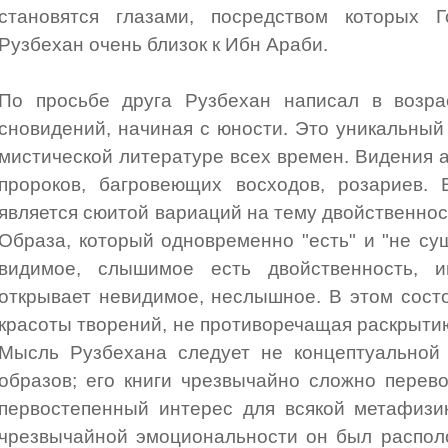
становятся глазами, посредством которых 
Рузбехан очень близок к Ибн Араби.
По просьбе друга Рузбехан написал в возра
сновидений, начиная с юности. Это уникальный
мистической литературе всех времен. Видения 
пророков, багровеющих восходов, розариев. Ве
является сюитой вариаций на тему двойственнос
Образа, который одновременно "есть" и "не сущ
видимое, слышимое есть двойственность, и
открывает невидимое, неслышное. В этом сост
красоты творений, не противоречащая раскрытию
Мысль Рузбехана следует не концептуальной 
образов; его книги чрезвычайно сложно перев
первостепенный интерес для всякой метафизи
чрезвычайной эмоциональности он был распол