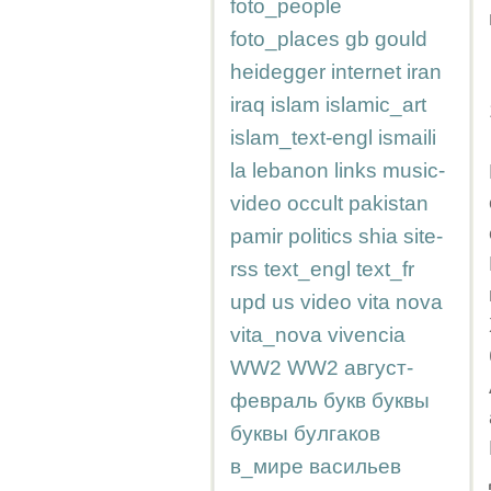
foto_people
foto_places
gb
gould
heidegger
internet
iran
iraq
islam
islamic_art
islam_text-engl
ismaili
la
lebanon
links
music-
video
occult
pakistan
pamir
politics
shia
site-
rss
text_engl
text_fr
upd
us
video
vita nova
vita_nova
vivencia
WW2
WW2
август-
февраль
букв
буквы
буквы
булгаков
в_мире
васильев