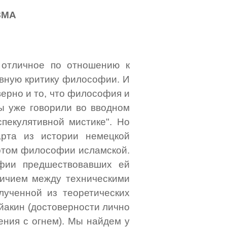
ЗМА
 отличное по отношению к
ивную критику философии. И
верно и то, что философия и
мы уже говорили во вводном
спекулятивной мистике". Но
арта из истории немецкой
ортом философии исламской.
офии предшествовавших ей
личием между техническими
лученной из теоретических
-йакин (достоверности лично
ения с огнем). Мы найдем у