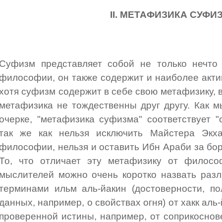
II. МЕТАФИЗИКА СУФИ
Суфизм представляет собой не только нечто
философии, он также содержит и наиболее акт
хотя суфизм содержит в себе свою метафизику, 
метафизика не тождественны друг другу. Как 
очерке, "метафизика суфизма" соответствует "
так же как нельзя исключить Майстера Экх
философии, нельзя и оставить Ибн Араби за б
То, что отличает эту метафизику от филос
мыслителей можно очень коротко назвать раз
терминами ильм аль-йакин (достоверности, по
данных, например, о свойствах огня) от хакк аль
проверенной истины, например, от соприкоснов