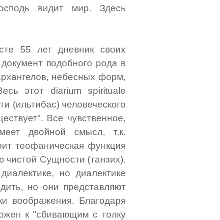
Господь видит мир. Здесь
сте 55 лет дневник своих
 документ подобного рода в
архангелов, небесных форм,
сь этот diarium spirituale
ти (ильтибас) человеческого
ествует". Все чувственное,
меет двойной смысл, т.к.
оит теофаническая функция
 чистой Сущности (танзих).
диалектике, но диалектике
одить, но они представляют
ки воображения. Благодаря
ожен к "сбивающим с толку