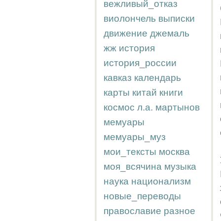
вежливый_отказ
виолончель
выписки
движение
джемаль
жж
история
история_россии
кавказ
календарь
карты
китай
книги
космос
л.а.
мартынов
мемуары
мемуары_муз
мои_тексты
москва
моя_всячина
музыка
наука
национализм
новые_переводы
православие
разное