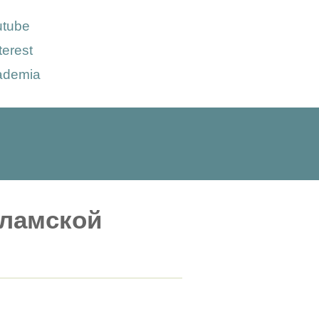
utube
terest
ademia
сламской