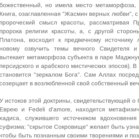
божественный, но имела место метаморфоза, 
Книга, озаглавленная "Жасмин верных любви", с
пророческий смысл красоты, рассматривая П
пророка религии красоты, а, с другой сторон
Платона, восходит к предвечному источнику 
новому озвучить темы вечного Свидетеля и
вытекает метаморфоза субъекта в паре Маджну
персидского и арабского мистических эпосов). 
становится "зеркалом Бога". Сам Аллах посре
созерцает в возлюбленной свой собственный веч
У истоков этой доктрины, свидетельствующей о 
Еврею и Fedeli d'amore, находится метафизич
хадиса, служившего источником вдохновения 
суфизма: "скрытое Сокровище" желает быть узна
чтобы быть познанным своими творениями и позн