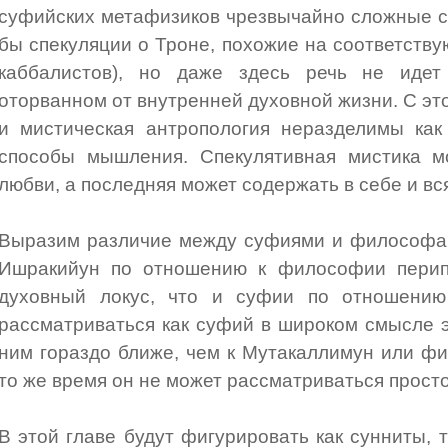
суфийских метафизиков чрезвычайно сложные с
бы спекуляции о Троне, похожие на соответств
каббалистов), но даже здесь речь не идет
оторванном от внутренней духовной жизни. С эт
и мистическая антропология неразделимы как
способы мышления. Спекулятивная мистика м
любви, а последняя может содержать в себе и вс
Выразим различие между суфиями и философа
Ишракийун по отношению к философии перип
духовный локус, что и суфии по отношению
рассматриваться как суфий в широком смысле эт
ним гораздо ближе, чем к Мутакаллимун или ф
то же время он не может рассматриваться просто
В этой главе будут фигурировать как сунниты, т