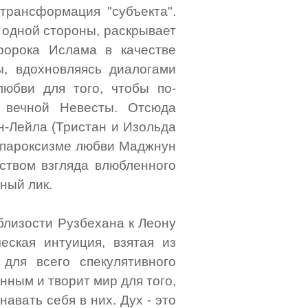
трансформация "субъекта".
 одной стороны, раскрывает
ророка Ислама в качестве
ы, вдохновляясь диалогами
любви для того, чтобы по-
 вечной Невесты. Отсюда
н-Лейла (Тристан и Изольда
В пароксизме любви Маджнун
дством взгляда влюбленного
ный лик.
близости Рузбехана к Леону
еская интуиция, взятая из
для всего спекулятивного
нным и творит мир для того,
авать себя в них. Дух - это