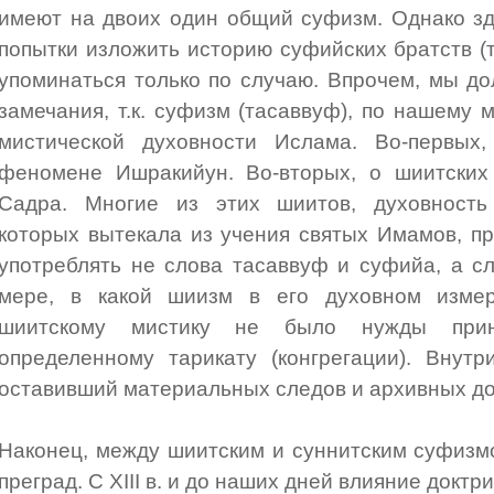
имеют на двоих один общий суфизм. Однако зд
попытки изложить историю суфийских братств (т
упоминаться только по случаю. Впрочем, мы д
замечания, т.к. суфизм (тасаввуф), по нашему 
мистической духовности Ислама. Во-первых
феномене Ишракийун. Во-вторых, о шиитских
Садра. Многие из этих шиитов, духовность 
которых вытекала из учения святых Имамов, п
употреблять не слова тасаввуф и суфийа, а с
мере, в какой шиизм в его духовном измер
шиитскому мистику не было нужды прин
определенному тарикату (конгрегации). Внут
оставивший материальных следов и архивных до
Наконец, между шиитским и суннитским суфиз
преград. С XIII в. и до наших дней влияние докт