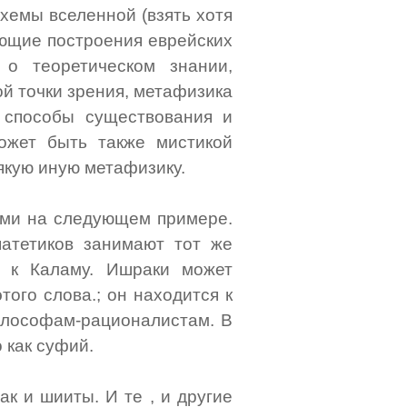
хемы вселенной (взять хотя
ующие построения еврейских
 о теоретическом знании,
ой точки зрения, метафизика
 способы существования и
ожет быть также мистикой
якую иную метафизику.
ми на следующем примере.
атетиков занимают тот же
 к Каламу. Ишраки может
ого слова.; он находится к
илософам-рационалистам. В
 как суфий.
ак и шииты. И те , и другие