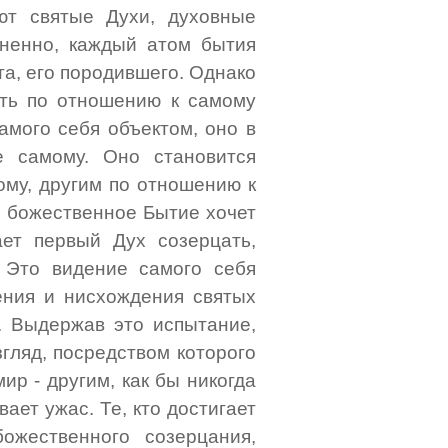
ют святые Духи, духовные
ненно, каждый атом бытия
та, его породившего. Однако
ть по отношению к самому
амого себя объектом, оно в
е самому. Оно становится
ому, другим по отношению к
ем божественное Бытие хочет
ет первый Дух созерцать,
 Это видение самого себя
ения и нисхождения святых
. Выдержав это испытание,
згляд, посредством которого
ир - другим, как бы никогда
ет ужас. Те, кто достигает
ожественного созерцания,