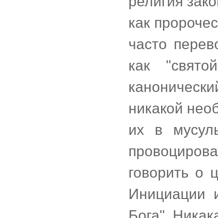
религия зако
как пророчес
часто перев
как "свят
каноническ
никакой нео
их в мусул
провоциров
говорить о 
Инициации 
Бога". Ника