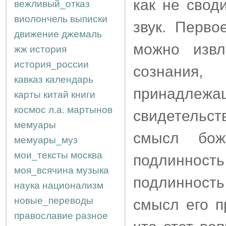
как не свод
вежливый_отказ
виолончель
выписки
звук. Перв
движение
джемаль
можно извл
жж
история
история_россии
сознания,
кавказ
календарь
принадл
карты
китай
книги
космос
л.а.
мартынов
свидетельс
мемуары
смысл боже
мемуары_муз
мои_тексты
москва
подлинност
моя_всячина
музыка
подлинност
наука
национализм
новые_переводы
смысл его п
православие
разное