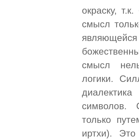
окраску, т.к
смысл тольк
являющей
божественны
смысл нел
логики. Си
диалектика
символов.
только путе
иртхи). Эт