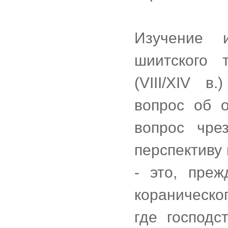
Изучение 
шиитского 
(VIII/XIV в
вопрос об 
вопрос чре
перспективу
- это, преж
кораническо
где господс