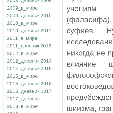
2008_дневник
2009
учениям 
2009_в_мире
2009_дневник
2010
(фаласифа)
2010_в_мире
суфиев. Н
2010_дневник
2011
2011_в_мире
исследован
2011_дневник
2012
никогда не 
2012_в_мире
2012_дневник
2014
влияние ш
2014_дневник
2015
философско
2015_в_мире
2015_дневник
2016
востокове
2016_дневник
2017
предубежд
2017_дневник
2018_в_мире
шиизма, гра