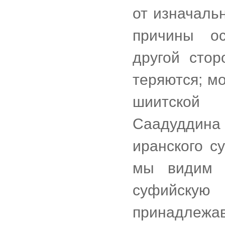
от изначаль
причины о
другой сто
теряются; м
шиитской 
Саадуддина
иранского с
мы видим ш
суфийску
принадлежа