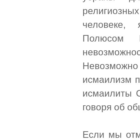
религиозны
человеке,
Полюсом П
невозможнос
Невозможно
исмаилизм п
исмаилиты С
говоря об о
Если мы отм