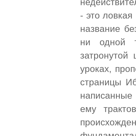
недействите
- это ловкая
название бе
ни одной т
затронутой
уроках, про
страницы Иб
написанные
ему тракто
происхожден
фундаментал