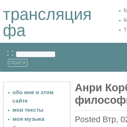
трансляция
f
l
фа
Т
: :
Анри Кор
обо мне и этом
философ
сайте
мои тексты
Posted Втр, 0
моя музыка