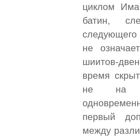
циклом Има
батин, сл
следующего 
не означает
шиитов-две
время скрыт
не на п
одновремен
первый доп
между разли