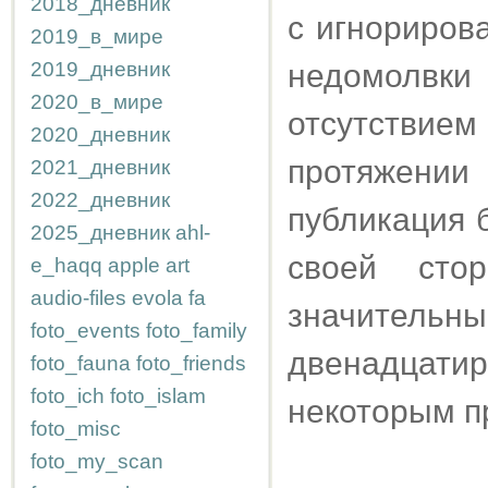
2018_дневник
с игнориров
2019_в_мире
2019_дневник
недомолвки
2020_в_мире
отсутстви
2020_дневник
протяжении
2021_дневник
2022_дневник
публикация 
2025_дневник
ahl-
своей сто
e_haqq
apple
art
audio-files
evola
fa
значит
foto_events
foto_family
двенадцати
foto_fauna
foto_friends
foto_ich
foto_islam
некоторым 
foto_misc
foto_my_scan