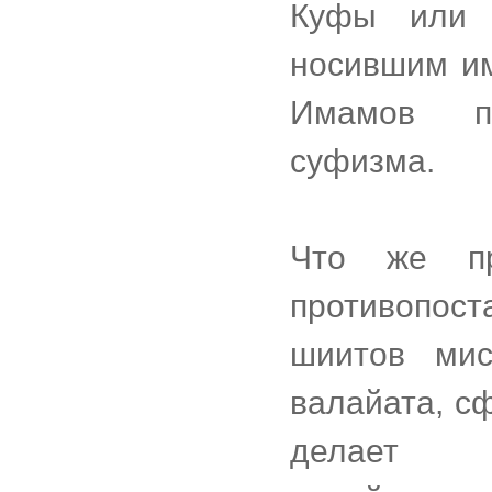
Куфы или 
носившим им
Имамов пр
суфизма.
Что же п
противопост
шиитов мис
валайата, 
делает т