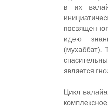
в их валай
инициатичес
посвященног
идею знан
(мухаббат).
спасительны
является гн
Цикл валайа
комплексно