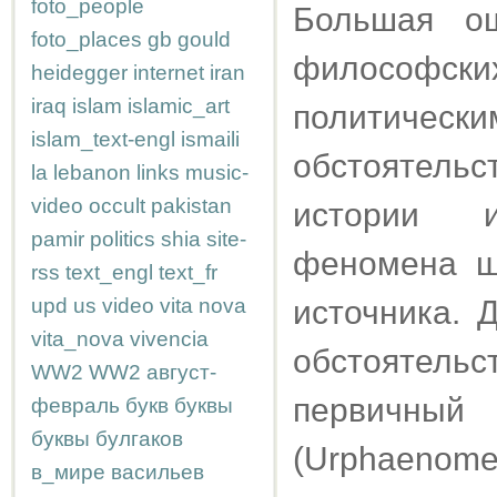
foto_people
Большая ош
foto_places
gb
gould
философск
heidegger
internet
iran
iraq
islam
islamic_art
политич
islam_text-engl
ismaili
обстоятель
la
lebanon
links
music-
video
occult
pakistan
истории и
pamir
politics
shia
site-
феномена ш
rss
text_engl
text_fr
upd
us
video
vita nova
источника. 
vita_nova
vivencia
обстоятель
WW2
WW2
август-
первичн
февраль
букв
буквы
буквы
булгаков
(Urphaenome
в_мире
васильев