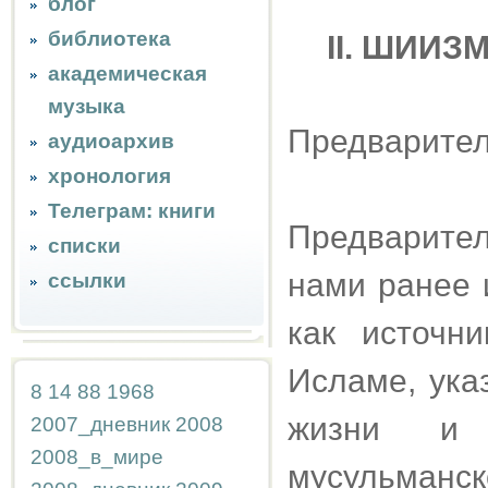
блог
библиотека
II. ШИИ
академическая
музыка
Предварите
аудиоархив
хронология
Телеграм: книги
Предварите
списки
нами ранее 
ссылки
как источн
Исламе, ука
8
14
88
1968
жизни и 
2007_дневник
2008
2008_в_мире
мусульманск