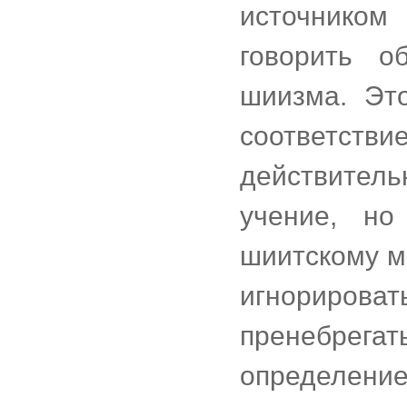
источником
говорить о
шиизма. Эт
соответс
действител
учение, но
шиитскому м
игнорирова
пренебрега
определение