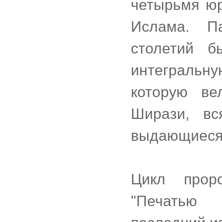
четырьмя юр
Ислама. П
столетий 
интегральн
которую в
Ширази, в
выдающиеся 
Цикл прор
"Печатью 