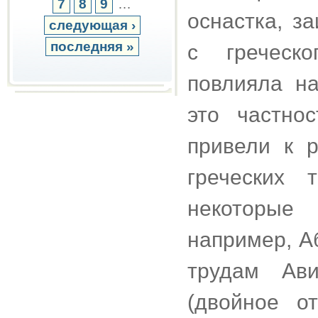
7
8
9
…
оснастка, з
следующая ›
последняя »
с греческо
повлияла н
это частно
привели к 
греческих 
некоторые 
например, А
трудам Ави
(двойное о