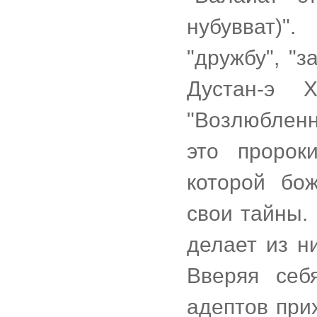
нубувват)"
"дружбу", "
Дустан-э 
"Возлюбленн
это пророк
которой бо
свои тайны. 
делает из н
Вверяя себ
адептов при