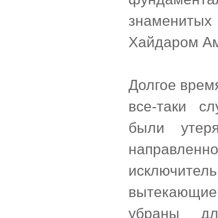
знамениты
Хайдаром А
Долгое время
все-таки сл
были утер
направлен
исключитель
вытекающие
убраны дл