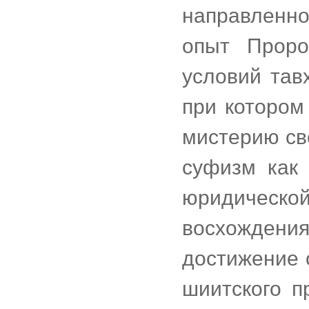
направленн
опыт Проро
условий тавх
при котором
мистерию св
суфизм как
юридическ
восхожден
достижение 
шиитского п