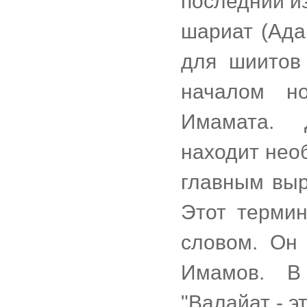
последний из
шариат (Ада
для шиитов 
началом н
Имамата. 
находит нео
главным выр
Этот термин
словом. Он 
Имамов. В 
"Валайат - э