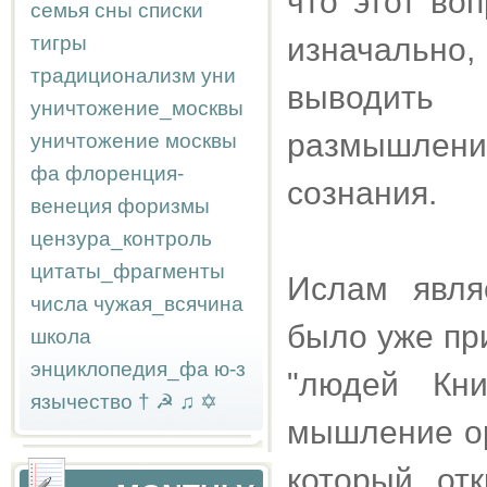
что этот во
семья
сны
списки
тигры
изначально,
традиционализм
уни
выводить 
уничтожение_москвы
размышлен
уничтожение москвы
фа
флоренция-
сознания.
венеция
форизмы
цензура_контроль
цитаты_фрагменты
Ислам явля
числа
чужая_всячина
было уже пр
школа
энциклопедия_фа
ю-з
"людей Кни
язычество
†
☭
♫
✡
мышление ор
который от