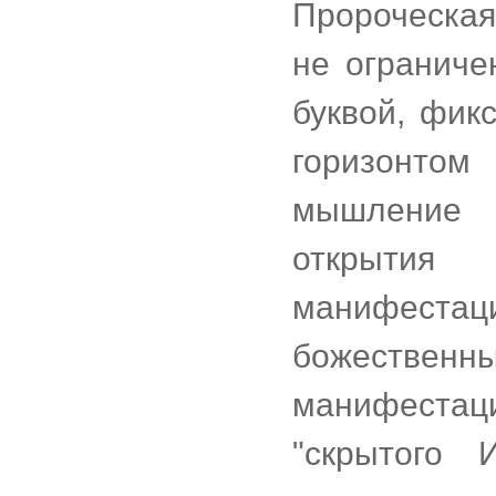
Пророческа
не ограниче
буквой, фик
горизонтом
мышление 
открытия
манифест
божествен
манифестаци
"скрытого 