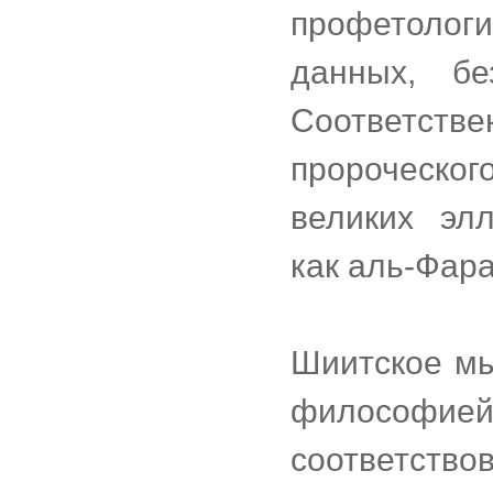
профетологи
данных, бе
Соответст
пророческо
великих эл
как аль-Фар
Шиитское м
философи
соответст