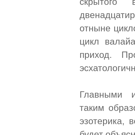
скрытого 
двенадцатир
отныне цикл
цикл валайа
приход. Пр
эсхатологичн
Главными и
таким образо
эзотерика, 
будет объяс