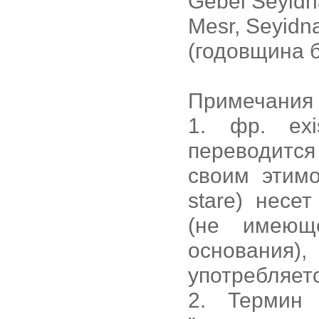
Gebel Seyidn
Mesr, Seyidn
(годовщина б
Примечания 
1. фр. exi
переводится
своим этимо
stare) несе
(не имеющ
основания
употребляетс
2. Термин