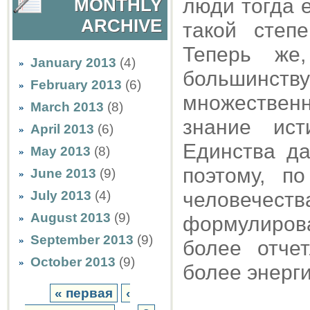
люди тогда 
MONTHLY
ARCHIVE
такой степ
Теперь же,
January 2013
(4)
большинств
February 2013
(6)
множествен
March 2013
(8)
знание ист
April 2013
(6)
Единства д
May 2013
(8)
поэтому, п
June 2013
(9)
July 2013
(4)
человечес
August 2013
(9)
формулирова
September 2013
(9)
более отче
October 2013
(9)
более энерги
« первая
‹