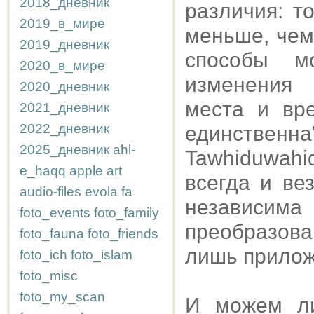
2018_дневник
различия: т
2019_в_мире
меньше, чем
2019_дневник
способы мо
2020_в_мире
изменения 
2020_дневник
места и вр
2021_дневник
2022_дневник
единственна
2025_дневник
ahl-
Tawhiduwah
e_haqq
apple
art
всегда и ве
audio-files
evola
fa
независи
foto_events
foto_family
преобразов
foto_fauna
foto_friends
лишь прилож
foto_ich
foto_islam
foto_misc
foto_my_scan
И можем ли