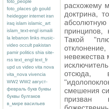
foto_people
расхожему м
foto_places
gb
gould
доктрина, т
heidegger
internet
iran
абсолютную
iraq
islam
islamic_art
принципов, 
islam_text-engl
ismaili
la
lebanon
links
music-
Такой "пл
video
occult
pakistan
отклонени
pamir
politics
shia
site-
невежества 
rss
text_engl
text_fr
исключитель
upd
us
video
vita nova
отсюда, 
vita_nova
vivencia
"идолопокл
WW2
WW2
август-
февраль
букв
буквы
смешения си
буквы
булгаков
призван 
в_мире
васильев
божественн