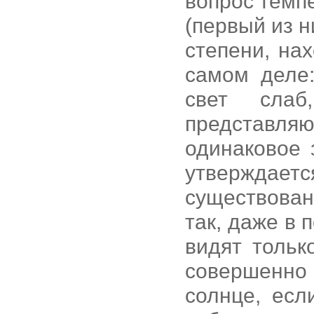
вопрос темп
(первый из н
степени, нах
самом деле:
свет слаб
представл
одинаковое 
утвержд
существовани
так, даже в 
видят тольк
совершенно 
солнце, есл