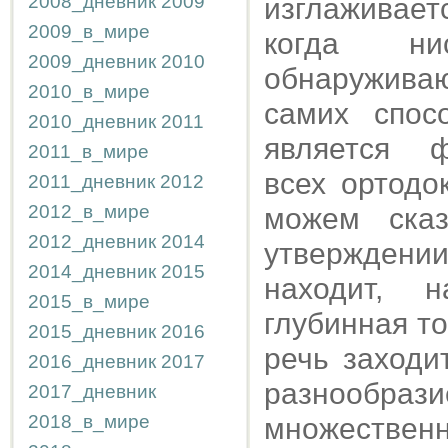
2008_дневник
2009
изглаживает
2009_в_мире
когда ни
2009_дневник
2010
обнаружива
2010_в_мире
самих спос
2010_дневник
2011
является ф
2011_в_мире
всех ортодо
2011_дневник
2012
2012_в_мире
можем сказ
2012_дневник
2014
утверждении
2014_дневник
2015
находит, 
2015_в_мире
глубинная т
2015_дневник
2016
речь заходи
2016_дневник
2017
разнообраз
2017_дневник
2018_в_мире
множествен