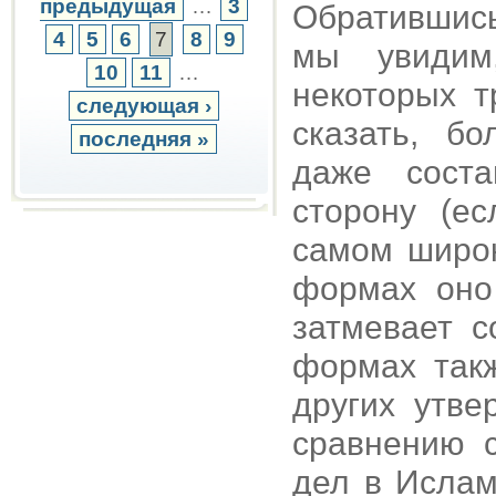
предыдущая
…
3
Обратившис
4
5
6
7
8
9
мы увидим
10
11
…
некоторых т
следующая ›
сказать, б
последняя »
даже соста
сторону (ес
самом широк
формах оно 
затмевает с
формах такж
других утве
сравнению с
дел в Ислам