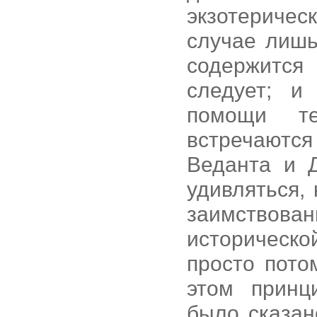
экзотеричес
случае лишь
содержится 
следует; и
помощи те
встречаютс
Веданта и Д
удивляться, 
заимствов
историческ
просто пото
этом принц
было сказан