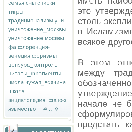
иметь наибо
семья
сны
списки
это утверж
тигры
столь экспли
традиционализм
уни
уничтожение_москвы
в Исламизме
уничтожение москвы
всякое друго
фа
флоренция-
венеция
форизмы
В этом отн
цензура_контроль
между трад
цитаты_фрагменты
обозначен
числа
чужая_всячина
школа
утверждени
энциклопедия_фа
ю-з
начале не 
язычество
†
☭
♫
✡
сформулир
предстать к