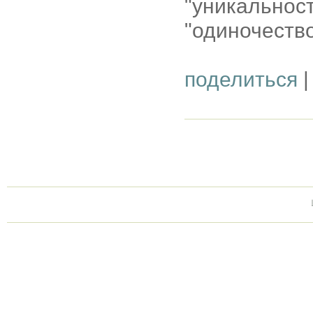
"уникальнос
"одиночество
поделиться
|