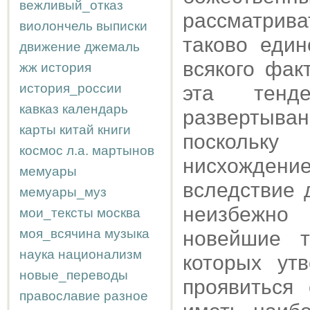
вежливый_отказ
рассматрива
виолончель
выписки
таково еди
движение
джемаль
всякого фак
жж
история
история_россии
эта тенд
кавказ
календарь
развертыва
карты
китай
книги
поскольку
космос
л.а.
мартынов
нисхождени
мемуары
вследствие 
мемуары_муз
неизбежно
мои_тексты
москва
моя_всячина
музыка
новейшие 
наука
национализм
которых ут
новые_переводы
проявиться
православие
разное