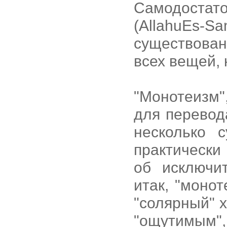
Самодостат
(AllahuEs-Sa
существова
всех вещей, 
"Монотеизм"
для перевода
несколько 
практически
об исключи
итак, "моно
"солярный" х
"ощутимым",