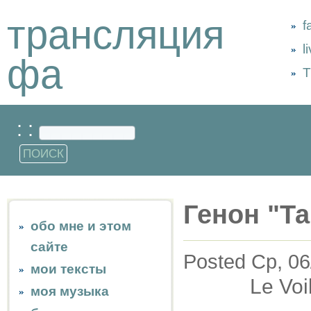
трансляция
f
l
фа
Т
: :
Генон "Т
обо мне и этом
сайте
Posted Ср, 06
мои тексты
Le Voil
моя музыка