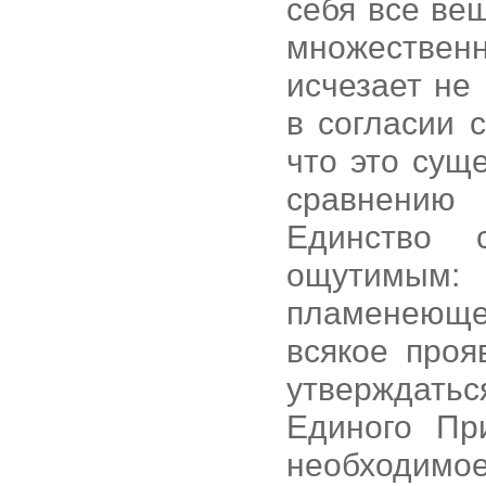
себя все вещ
множестве
исчезает не
в согласии 
что это сущ
сравнению
Единство 
ощутимым:
пламенеюще
всякое проя
утверждат
Единого При
необходи