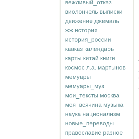
вежливый_отказ
виолончель
выписки
движение
джемаль
жж
история
история_россии
кавказ
календарь
карты
китай
книги
космос
л.а.
мартынов
мемуары
мемуары_муз
мои_тексты
москва
моя_всячина
музыка
наука
национализм
новые_переводы
православие
разное