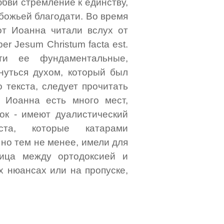
бви стремление к единству,
 божьей благодати. Во время
т Иоанна читали вслух от
 per Jesum Christum facta est.
ти ее фундаментальные,
кнуться духом, который был
 текста, следует прочитать
У Иоанна есть много мест,
вок - имеют дуалистический
та, которые катарами
но тем не менее, имели для
ница между ортодоксией и
х нюансах или на пропуске,