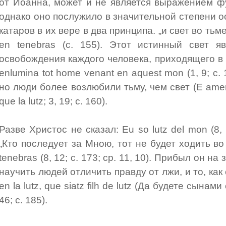
от Иоанна, может и не является выражением ф
однако оно послужило в значительной степени 
катаров в их вере в два принципа. „и свет во тьме с
en tenebras (с. 155). Этот истинный свет я
освобождения каждого человека, приходящего в эт
enlumina tot home venant en aquest mon (1, 9; с. 
но люди более возлюбили тьму, чем свет (E amero
que la lutz; 3, 19; с. 160).
Разве Христос не сказал: Eu so lutz del mon (8, 1
„Кто последует за Мною, тот не будет ходить во 
tenebras (8, 12; с. 173; ср. 11, 10). Прибыл он н
научить людей отличить правду от лжи, и то, как
en la lutz, que siatz filh de lutz (Да будете сынами 
46; с. 185).