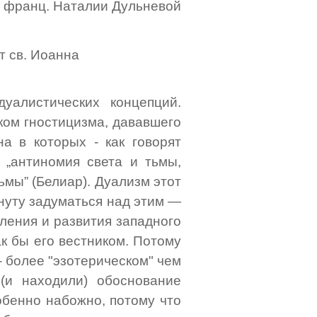
с франц. Наталии Дульневой
т св. Иоанна
уалистических концепций.
ком гностицизма, дававшего
а в которых - как говорят
 „антиномия света и тьмы,
ьмы” (Белиар). Дуализм этот
инуту задуматься над этим —
ления и развития западного
к бы его вестником. Потому
- более "эзотерическом" чем
(и находили) обоснование
обенно набожно, потому что