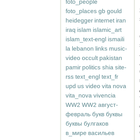
foto_people
foto_places
gb
gould
heidegger
internet
iran
iraq
islam
islamic_art
islam_text-engl
ismaili
la
lebanon
links
music-
video
occult
pakistan
pamir
politics
shia
site-
rss
text_engl
text_fr
upd
us
video
vita nova
vita_nova
vivencia
WW2
WW2
август-
февраль
букв
буквы
буквы
булгаков
в_мире
васильев