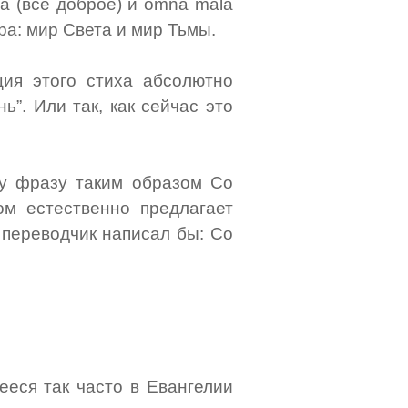
a (все доброе) и omna mala
мира: мир Света и мир Тьмы.
ция этого стиха абсолютно
ь”. Или так, как сейчас это
эту фразу таким образом Co
зом естественно предлагает
 переводчик написал бы: Co
еся так часто в Евангелии