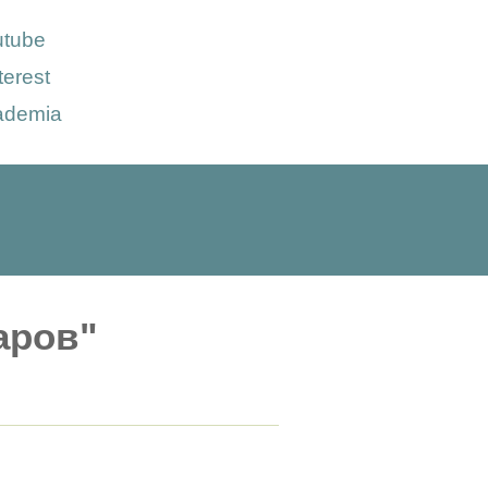
utube
terest
ademia
аров"