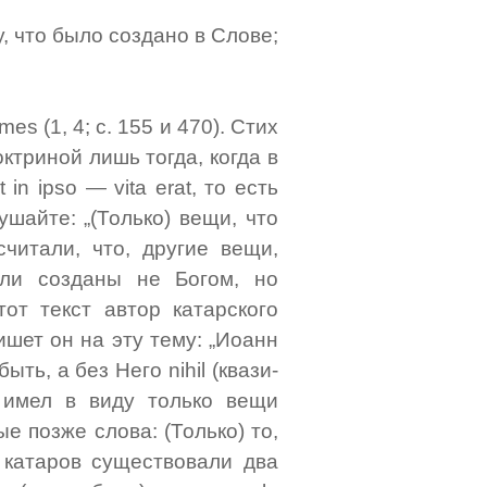
, что было создано в Слове;
homes (1, 4; с. 155 и 470). Стих
ктриной лишь тогда, когда в
in ipso — vita erat, то есть
ушайте: „(Только) вещи, что
читали, что, другие вещи,
ли созданы не Богом, но
от текст автор катарского
ишет он на эту тему: „Иоанн
ть, а без Него nihil (квази-
 имел в виду только вещи
е позже слова: (Только) то,
 катаров существовали два