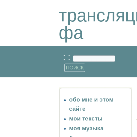
трансляц
фа
: :
обо мне и этом
сайте
мои тексты
моя музыка