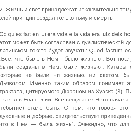
2. Жизнь и свет принадлежат исключительно тому
злой принцип создал только тьму и смерть
Co qu’es fait en lui era vida e la vida era lutz dels 
этот может быть согласован с дуалистической до
латинском тексте будет звучать: Quod factum est 
„Все, что было в Нем - было жизнью”. Вот посл
были созданы в Нем, были жизнью”. Катары с
которые не были ни жизнью, ни светом, бы
Дьяволом. Именно таким образом понимает эт
трактата, цитируемого Дюраном из Хуэска (3). П
сказал в Евангелии: Все вещи чрез Него начали бы
небытие) стало быть. O том, что говоря это
духовные и добрые, свидетельствует приведенны
что в Нем — была жизнь”. Очевидно, что для