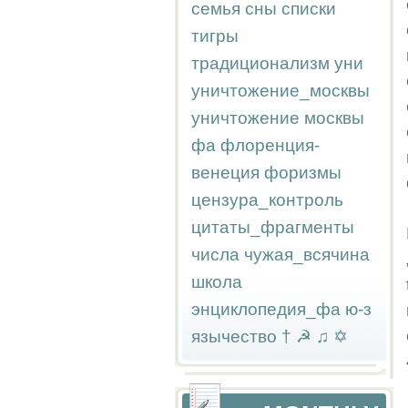
семья
сны
списки
тигры
традиционализм
уни
уничтожение_москвы
уничтожение москвы
фа
флоренция-
венеция
форизмы
цензура_контроль
цитаты_фрагменты
числа
чужая_всячина
школа
энциклопедия_фа
ю-з
язычество
†
☭
♫
✡