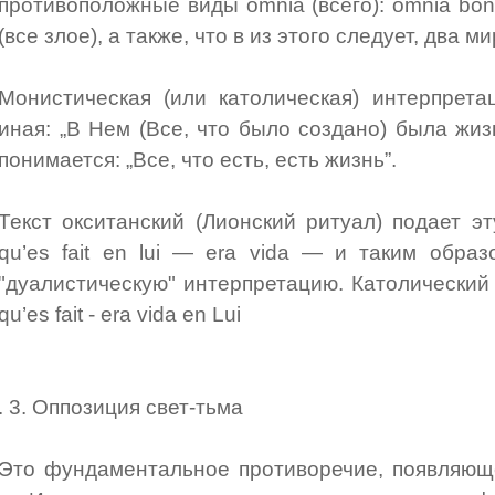
противоположные виды omnia (всего): omnia bon
(все злое), а также, что в из этого следует, два 
Монистическая (или католическая) интерпрета
иная: „В Нем (Все, что было создано) была жизн
понимается: „Все, что есть, есть жизнь”.
Текст окситанский (Лионский ритуал) подает 
qu’es fait en lui — era vida — и таким обра
"дуалистическую" интерпретацию. Католический
qu’es fait - era vida en Lui
. 3. Оппозиция свет-тьма
Это фундаментальное противоречие, появляюще