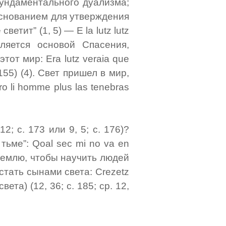
ундаментального дуализма;
основанием для утверждения
ветит” (1, 5) — E la lutz lutz
вляется основой Спасения,
от мир: Era lutz veraia que
155) (4). Свет пришел в мир,
 li homme plus las tenebras
2; с. 173 или 9, 5; с. 176)?
тьме”: Qoal sec mi no va en
а землю, чтобы научить людей
 стать сынами света: Crezetz
света) (12, 36; с. 185; ср. 12,