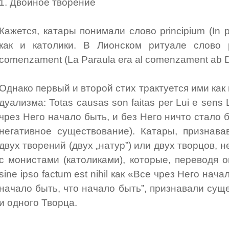
1. Двойное творение
Кажется, катары понимали слово principium (In pr
как и католики. В Лионском ритуале слово p
comenzament (La Paraula era al comenzament ab Di
Однако первый и второй стих трактуется ими ка
дуализма: Totas causas son faitas per Lui e sens Lui
чрез Него начало быть, и без Него ничто стало бы
негативное существование). Катары, признав
двух творений (двух „натур”) или двух творцов, 
с монистами (католиками), которые, переводя om
sine ipso factum est nihil как «Все чрез Него нач
начало быть, что начало быть”, признавали сущ
и одного Творца.