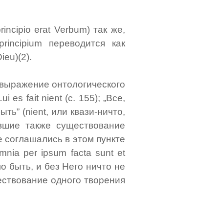
incipio erat Verbum) так же,
rincipium переводится как
eu)(2).
к выражение онтологического
 es fait nient (с. 155); „Все,
ть” (nient, или квази-ничто,
авшие также существование
не соглашались в этом пункте
nia per ipsum facta sunt et
ало быть, и без Него ничто не
ествование одного творения