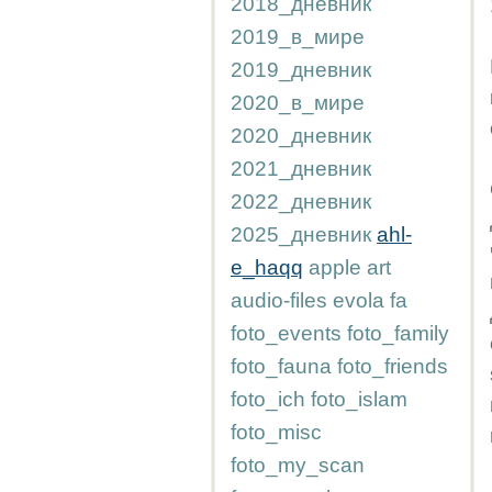
2018_дневник
2019_в_мире
2019_дневник
2020_в_мире
2020_дневник
2021_дневник
2022_дневник
2025_дневник
ahl-
e_haqq
apple
art
audio-files
evola
fa
foto_events
foto_family
foto_fauna
foto_friends
foto_ich
foto_islam
foto_misc
foto_my_scan