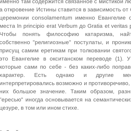
именно там содержится связанное с мистикой лю
а откровение Истины ставится в зависимость от
церемонии consolamentum именно Евангелие о
места In principio erat Verbum до Gratia et veritas
Чтобы понять философию катаризма, най
собственно "религиозные" постулаты, и прони
присущ самим еретикам при толковании святого
это Евангелие в окситанском переводе (1). 
которые сами по себе - без каких-либо попра
характер. Есть однако и другие мес
интерпретировались возможно и противоречиво, 
них большое значение. Таким образом, раз
"ересью" иногда основывается на семантически
цезуре, в том или ином стихе.