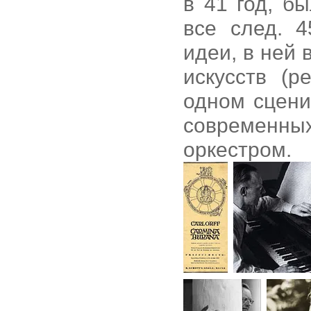
в 41 год, б
все след. 
идеи, в ней
искусств (р
одном сцени
современных
оркестром.