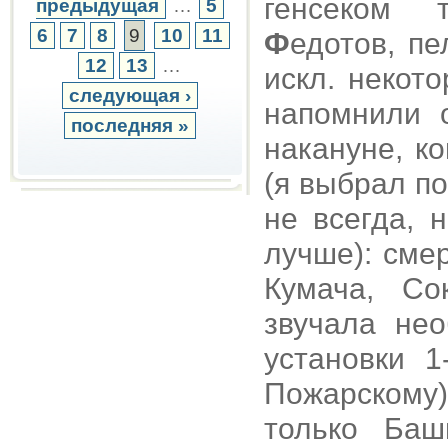
генсеком 
предыдущая
…
5
6
7
8
9
10
11
Ф
едотов, п
12
13
…
искл. некот
следующая ›
напомнили 
последняя »
накануне, к
(я выбрал по
не всегда, 
лучше): сме
Кумача, Со
звучала не
установки 
Пожарскому
только Баш