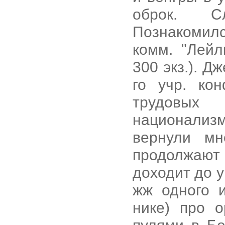
оброк. С
Познакомилс
комм. "Лейл
300 экз.). Д
го учр. ко
трудовых 
национализ
вернули мн
продолжают
доходит до 
жж одного и
нике) про о