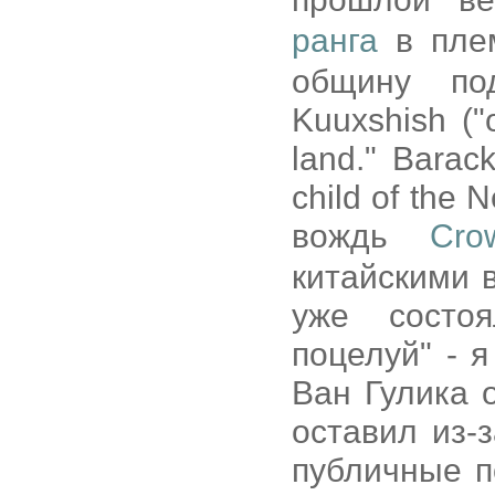
ранга
в пл
общину по
Kuuxshish ("
land." Barack
child of the
вождь
Cro
китайскими 
уже состо
поцелуй" - 
Ван Гулика 
оставил из-з
публичные п