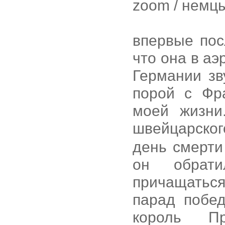
zoom / немцы
впервые пос
что она в аэ
Германии зв
порой с Фр
моей жизни
швейцарско
день смерти
он обрат
причащатьс
парад побед
король П