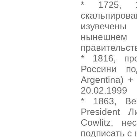
* 1725, 1
скальпиров
изувечены
нынешнем
правительств
* 1816, пр
Россини по
Argentina) 
20.02.1999
* 1863, Be
President 
Cowlitz, н
подписать с 