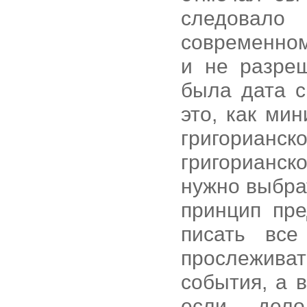
следовал
современном
и не разре
была дата с
это, как ми
григорианск
григорианско
нужно выбра
принцип пр
писать все
прослежива
события, а 
если дел