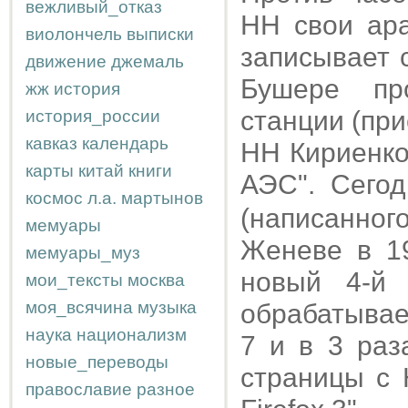
вежливый_отказ
НН свои ара
виолончель
выписки
записывает c
движение
джемаль
Бушере пр
жж
история
станции (пр
история_россии
кавказ
календарь
НН Кириенко
карты
китай
книги
АЭС". Сего
космос
л.а.
мартынов
(написанно
мемуары
Женеве в 19
мемуары_муз
новый 4-й 
мои_тексты
москва
моя_всячина
музыка
обрабатывает
наука
национализм
7 и в 3 раз
новые_переводы
страницы с 
православие
разное