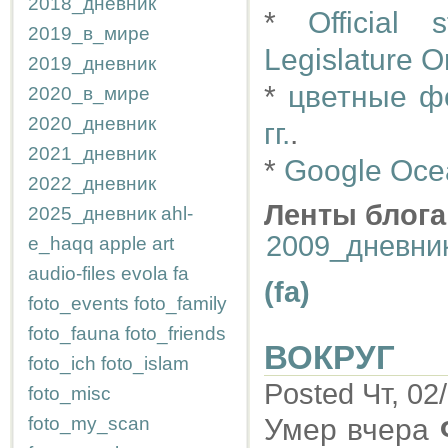
2018_дневник
*
Official 
2019_в_мире
Legislature O
2019_дневник
*
цветные ф
2020_в_мире
2020_дневник
гг.
.
2021_дневник
*
Google Ocea
2022_дневник
Ленты блога
2025_дневник
ahl-
2009_дневни
e_haqq
apple
art
audio-files
evola
fa
(fa)
foto_events
foto_family
foto_fauna
foto_friends
ВОКРУГ
foto_ich
foto_islam
Posted Чт, 02
foto_misc
foto_my_scan
Умер вчера