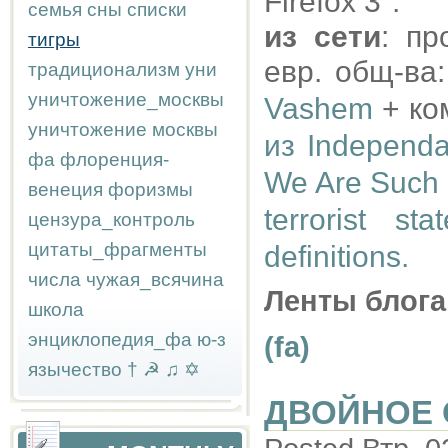
Firefox 3".
семья
сны
списки
из сети
: пр
тигры
евр. общ-ва
традиционализм
уни
уничтожение_москвы
Vashem
+ ко
уничтожение москвы
из Independa
фа
флоренция-
We Are Such 
венеция
форизмы
terrorist st
цензура_контроль
цитаты_фрагменты
definitions.
числа
чужая_всячина
Ленты блога
школа
энциклопедия_фа
ю-з
(fa)
язычество
†
☭
♫
✡
ДВОЙНОЕ