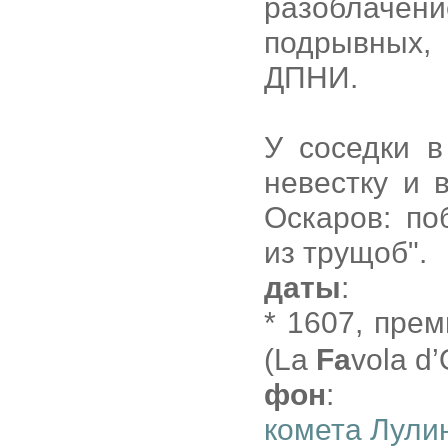
разоблачен
подрывных,
ДПНИ.
У соседки в
невестку и 
Оскаров: по
из трущоб".
даты
:
* 1607, пре
(La
Fa
vola d
фон
:
комета Лули