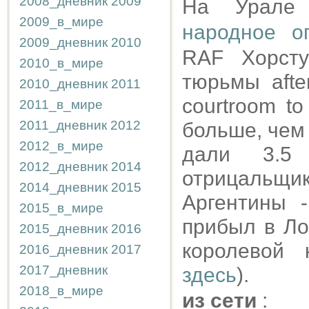
2008_дневник
2009
На Урале
2009_в_мире
народное о
2009_дневник
2010
RAF Хорст
2010_в_мире
тюрьмы afte
2010_дневник
2011
courtroom to
2011_в_мире
2011_дневник
2012
больше, чем
2012_в_мире
дали 3.5 
2012_дневник
2014
отрицальщика
2014_дневник
2015
Аргентины 
2015_в_мире
прибыл в Ло
2015_дневник
2016
королевой 
2016_дневник
2017
2017_дневник
здесь
).
2018_в_мире
из сети
: