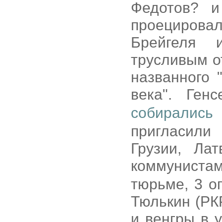
Федотов? и
проециров
Брейгеля 
трусливым о
названного
века". Ге
собирались 
пригласили
Грузии, Ла
коммуниста
тюрьме, 3 о
Тюлькин (РК
и венгры в 