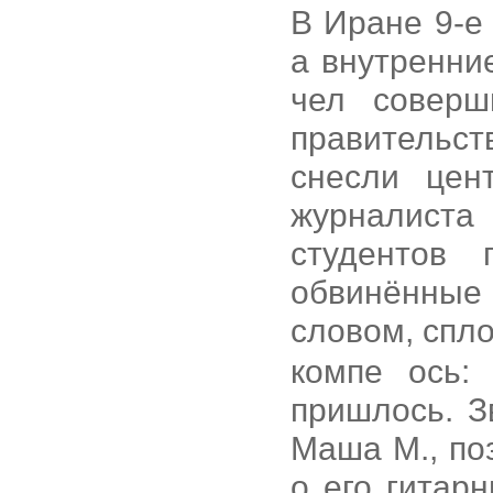
В Иране 9-е
а внутренни
чел соверш
правительст
снесли цен
журналист
студентов 
обвинённые
словом, спл
компе ось:
пришлось. З
Маша М., по
о его гитар