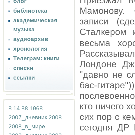
Приезжал в
блог
Мамонову.
библиотека
записи (сд
академическая
музыка
Сталкером
аудиоархив
весьма хор
хронология
Рассказыва
Телеграм: книги
Лондоне Дж
списки
"давно не с
ссылки
бас-гитаре"
послевоенн
кто ничего х
8
14
88
1968
сих пор с ке
2007_дневник
2008
сегодня ДР 
2008_в_мире