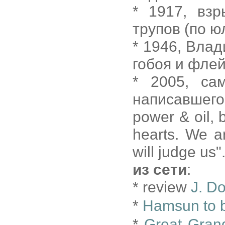
* 1917, взр
трупов (по 
* 1946, Вла
гобоя и флей
* 2005, сам
написавшего 
power & oil, b
hearts. We a
will judge us"
из сети
:
* review
J. D
*
Hamsun to b
*
Great Grand