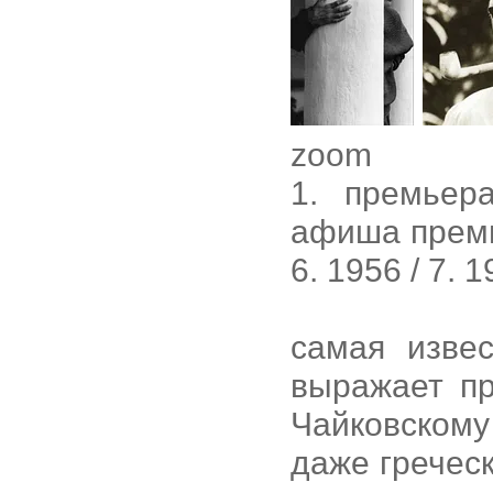
zoom
1. премьер
афиша премье
6. 1956 / 7. 
самая изве
выражает п
Чайковскому
даже греческ