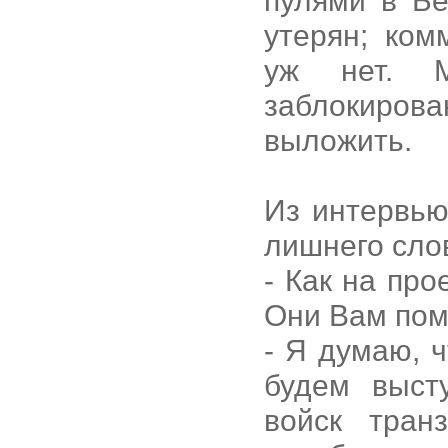
пулями в Бе
утерян; ком
уж нет. 
заблокирован
выложить.
Из интервью
лишнего слов
- Как на пр
Они Вам пом
- Я думаю, ч
будем выст
войск тран