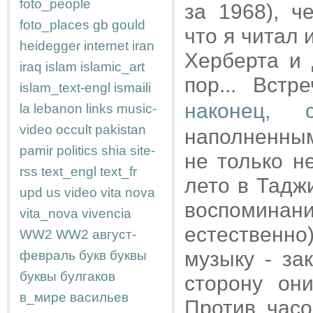
foto_people
за 1968), ч
foto_places
gb
gould
что я читал 
heidegger
internet
iran
Херберта и 
iraq
islam
islamic_art
пор... Вст
islam_text-engl
ismaili
наконец, с
la
lebanon
links
music-
video
occult
pakistan
наполненным
pamir
politics
shia
site-
не только н
rss
text_engl
text_fr
лето в Тадж
upd
us
video
vita nova
воспомина
vita_nova
vivencia
естественн
WW2
WW2
август-
музыку - за
февраль
букв
буквы
буквы
булгаков
сторону он
в_мире
васильев
Против часо