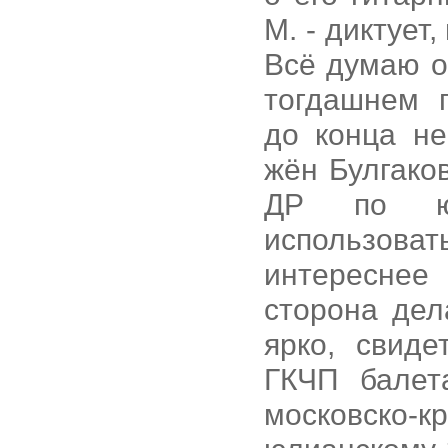
М. - диктует,
Всё думаю о
тогдашнем 
до конца не
жён Булгако
ДР по юли
использоват
интереснее
сторона дел
ярко, свиде
ГКЧП балет
московско-к