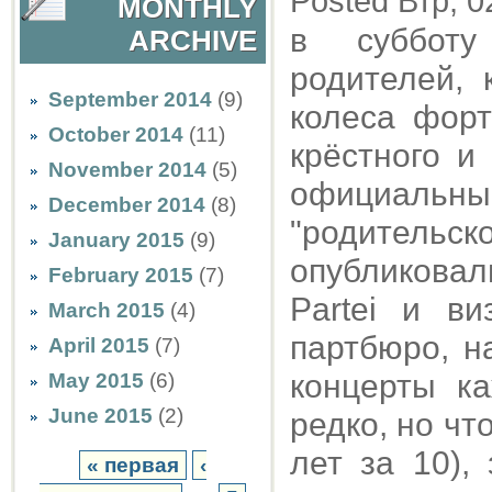
Posted Втр, 0
MONTHLY
в субботу
ARCHIVE
родителей,
September 2014
(9)
колеса форт
October 2014
(11)
крёстного и
November 2014
(5)
официальн
December 2014
(8)
"родительс
January 2015
(9)
опубликовал
February 2015
(7)
Partei и ви
March 2015
(4)
партбюро, н
April 2015
(7)
концерты к
May 2015
(6)
June 2015
(2)
редко, но чт
лет за 10),
« первая
‹