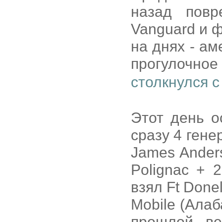
назад повр
Vanguard и ф
на днях - ам
прогулочн
столкнулся 
Этот день о
сразу 4 гене
James Ander
Polignac + 
взял Ft Donel
Mobile (Ала
прошлой в