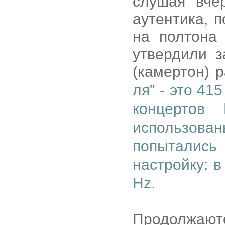
слушая вче
аутентика, 
на полтона
утвердили з
(камертон) 
ля" - это 41
концертов
использов
попыталис
настройку: в
Hz.
Продолжают