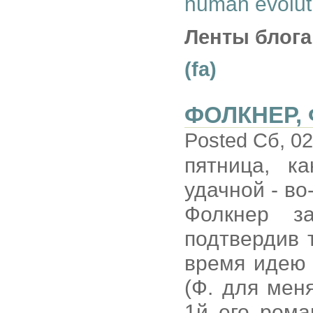
human evolut
Ленты блога
(fa)
ФОЛКНЕР,
Posted Сб, 02
пятница, к
удачной - во
Фолкнер за
подтвердив
время идею 
(Ф. для мен
1й его рома