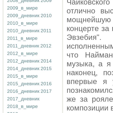
2008_дневник
2009
Чайковског
2009_в_мире
отлично вы
2009_дневник
2010
мощнейшую
2010_в_мире
концерте за
2010_дневник
2011
Эвзебия".
2011_в_мире
исполненным
2011_дневник
2012
2012_в_мире
что Найма
2012_дневник
2014
музыка, а я
2014_дневник
2015
наконец, по
2015_в_мире
впервые я 
2015_дневник
2016
познакомился
2016_дневник
2017
же за роял
2017_дневник
2018_в_мире
композиции 