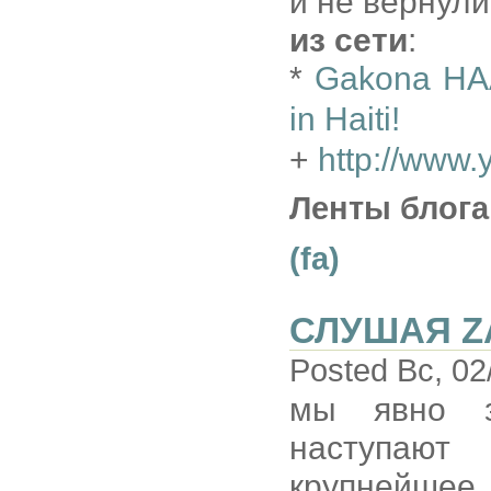
и не вернули.
из сети
:
*
Gakona HAA
in Haiti!
+
http://www
Ленты блога
(fa)
СЛУШАЯ Z
Posted Вс, 02
мы явно з
наступают
крупнейше