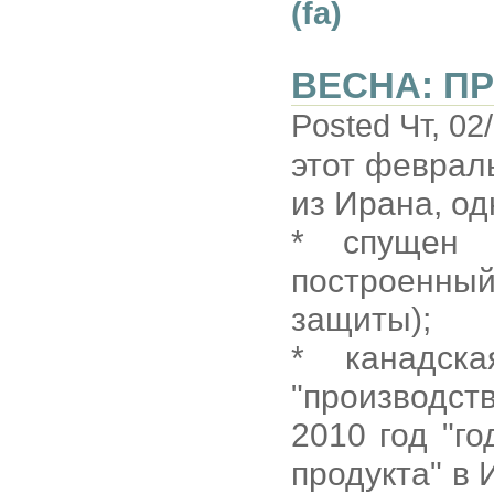
(fa)
ВЕСНА: П
Posted Чт, 02
этот феврал
из Ирана, од
* спущен 
построенный
защиты);
* канадска
"производс
2010 год "г
продукта" в 