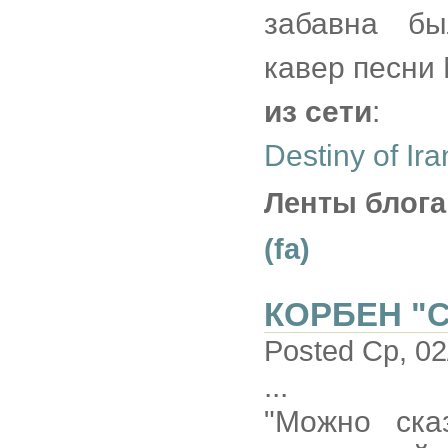
забавна бы
кавер песни 
из сети
:
Destiny of I
Ленты блога
(fa)
КОРБЕН "
Posted Ср, 02
...
"Можно ска