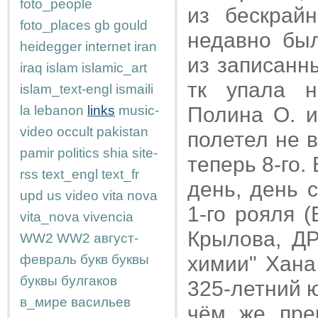
foto_people
из бескрай
foto_places
gb
gould
недавно бы
heidegger
internet
iran
из записанн
iraq
islam
islamic_art
тк упала н
islam_text-engl
ismaili
la
lebanon
links
music-
Полина О. и
video
occult
pakistan
полетел не в
pamir
politics
shia
site-
теперь 8-го.
rss
text_engl
text_fr
день, день 
upd
us
video
vita nova
1-го рояля 
vita_nova
vivencia
Крылова, ДР
WW2
WW2
август-
февраль
букв
буквы
химии" Хана
буквы
булгаков
325-летний 
в_мире
васильев
чём же пре