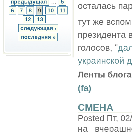
предыдущая
…
5
осталась па
6
7
8
9
10
11
12
13
…
тут же вспо
следующая ›
президента в
последняя »
голосов, "
дал
украинской 
Ленты блога
(fa)
СМЕНА
Posted Пт, 02
на вчерашн