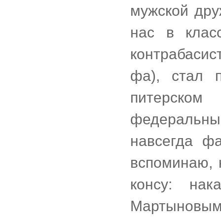
мужской дру
нас в клас
контрабасис
фа), стал 
питерском
федеральным
навсегда ф
вспоминаю, 
консу: на
Мартыновы