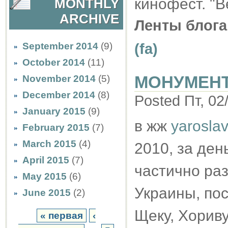
кинофест. "В
MONTHLY
ARCHIVE
Ленты блога
September 2014
(9)
(fa)
October 2014
(11)
МОНУМЕН
November 2014
(5)
December 2014
(8)
Posted Пт, 02
January 2015
(9)
в жж
yarosla
February 2015
(7)
March 2015
(4)
2010, за ден
April 2015
(7)
частично ра
May 2015
(6)
Украины, по
June 2015
(2)
Щеку, Хориву
« первая
‹