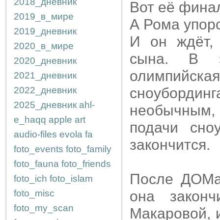
2018_дневник
Вот её фина
2019_в_мире
А Рома упорс
2019_дневник
И он ждёт, 
2020_в_мире
сына. В э
2020_дневник
олимпийска
2021_дневник
2022_дневник
сноубордин
2025_дневник
ahl-
необычным, 
e_haqq
apple
art
подачи сно
audio-files
evola
fa
закончится.
foto_events
foto_family
foto_fauna
foto_friends
После ДОМа
foto_ich
foto_islam
foto_misc
она закон
foto_my_scan
Макаровой, 