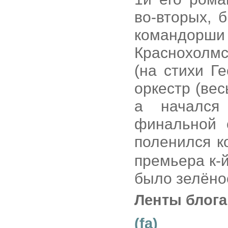
во-вторых, 
командо
Краснохолмс
(на стихи Ге
оркестр (ве
а начался
финальной 
поленился к
премьера к-й
было зелёное
Ленты блога
(fa)