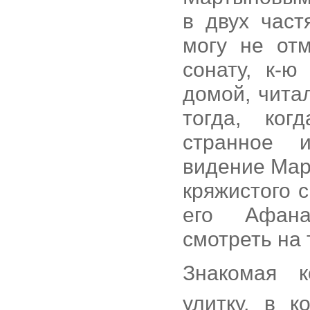
в двух част
могу не отм
сонату, к-ю
домой, чита
тогда, ког
странное и
видение Мар
кряжистого 
его Афана
смотреть на
Знакомая к
улитку, в к