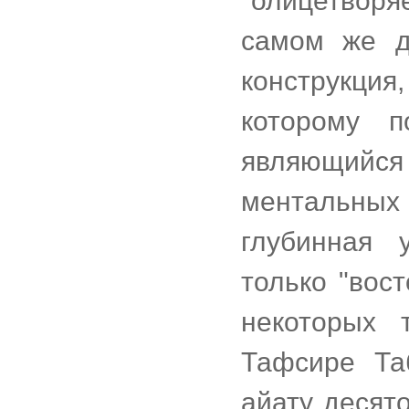
"олицетворя
самом же д
конструкция
которому п
являющийс
ментальных 
глубинная 
только "вос
некоторых 
Тафсире Та
айату десят