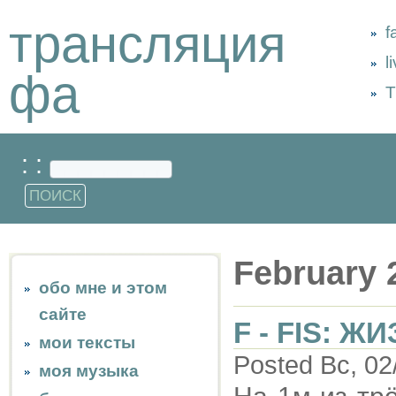
трансляция
f
l
фа
Т
: :
February 
обо мне и этом
сайте
F - FIS: 
мои тексты
Posted Вс, 02
моя музыка