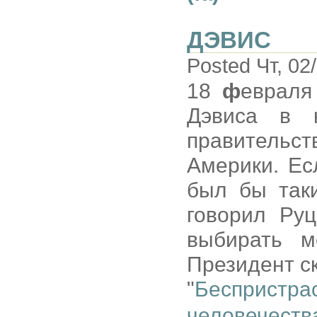
ДЭВИС
Posted Чт, 02
18
ф
евраля
Дэвиса в к
правитель
Америки. Ес
был бы так
говорил Руц
выбирать м
Президент с
"
Беспристр
человечес