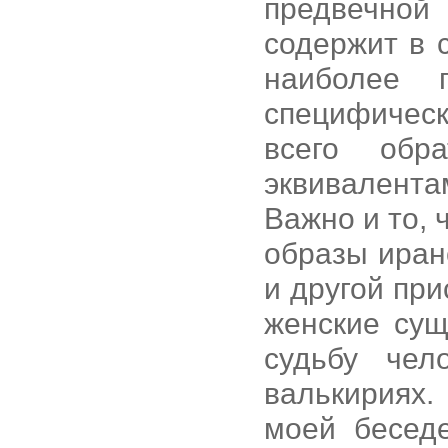
предвечной 
содержит в 
наиболее 
специфичес
всего обр
эквивалентам
Важно и то, 
образы иран
и другой пр
женские сущ
судьбу чел
валькириях.
моей бесед