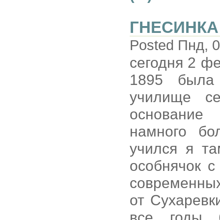
ГНЕСИНКА
Posted Пнд, 0
сегодня 2 фе
1895 была
училище се
основание
намного бо
учился я та
особнячок с
современных
от Сухаревк
все годы 