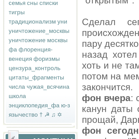
"открытым".
семья
сны
списки
тигры
Сделал се
традиционализм
уни
уничтожение_москвы
происхожден
уничтожение москвы
пару десятк
фа
флоренция-
назад хотел
венеция
форизмы
хоть и не т
цензура_контроль
потом на ме
цитаты_фрагменты
закончится.
числа
чужая_всячина
школа
фон вчера
:
энциклопедия_фа
ю-з
канун даты 
язычество
†
☭
♫
✡
прощай, Дар
фон сегодн