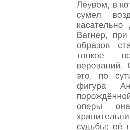
Леувом, в к
сумел воз
касательно 
Вагнер, при
образов ст
тонкое по
верований.
это, по су
фигура Ан
порождённо
оперы она
хранительн
судьбы; её 