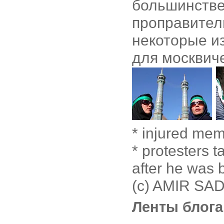
большинстве
проправител
некоторые 
для москвич
* injured mem
* protesters 
after he was 
(c) AMIR SAD
Ленты блога