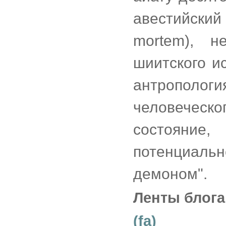
авестийски
mortem), н
шиитского и
антрополог
человеческо
состояние
потенциаль
демоном".
Ленты блога
(fa)