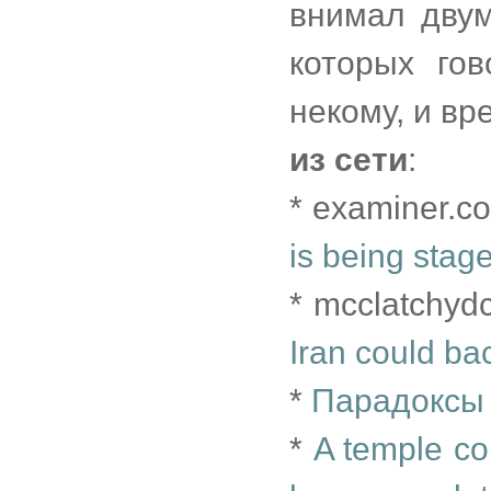
внимал двум
которых го
некому, и вр
из сети
:
* examiner.c
is being stage
* mcclatchyd
Iran could bac
*
Парадоксы 
*
A temple com