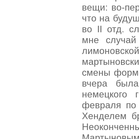
вещи: во-пе
что на буду
во II отд. 
мне случай
лимоновско
мартыновски
смены форма
вчера была
немецкого 
февраля по
Хенделем бр
Неоконче
Мартыновым 