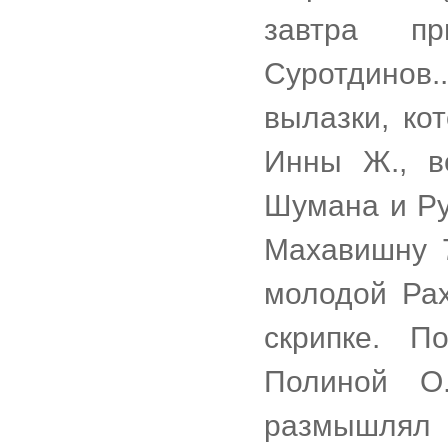
завтра п
Суротдинов
вылазки, ко
Инны Ж., в
Шумана и Ру
Махавишну 7
молодой Рах
скрипке. П
Полиной О
размышлял