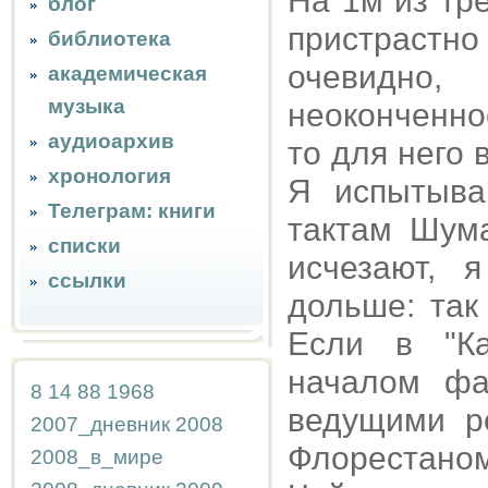
На 1м из тр
блог
пристрастно
библиотека
очевидно
академическая
музыка
неоконченно
аудиоархив
то для него 
хронология
Я испытыва
Телеграм: книги
тактам Шума
списки
исчезают, 
ссылки
дольше: так
Если в "Ка
началом фа
8
14
88
1968
ведущими 
2007_дневник
2008
Флорестано
2008_в_мире