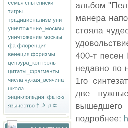
семья
сны
списки
альбом "Пели
тигры
манера напо
традиционализм
уни
уничтожение_москвы
стояла чудес
уничтожение москвы
удовольстви
фа
флоренция-
400-т песен 
венеция
форизмы
цензура_контроль
недавно по 
цитаты_фрагменты
1го синтеза
числа
чужая_всячина
школа
две нужные
энциклопедия_фа
ю-з
вышедшего
язычество
†
☭
♫
✡
подробнее:
h