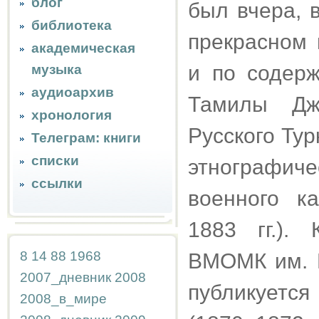
блог
был вчера, 
библиотека
прекрасном 
академическая
и по содерж
музыка
аудиоархив
Тамилы Джа
хронология
Русского Ту
Телеграм: книги
списки
этнографиче
ссылки
военного к
1883 гг.). 
8
14
88
1968
ВМОМК им. М
2007_дневник
2008
публикуется
2008_в_мире