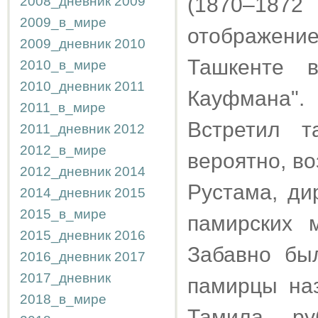
(1870–187
2008_дневник
2009
2009_в_мире
отображени
2009_дневник
2010
Ташкенте в
2010_в_мире
2010_дневник
2011
Кауфмана".
2011_в_мире
Встретил т
2011_дневник
2012
2012_в_мире
вероятно, во
2012_дневник
2014
Рустама, ди
2014_дневник
2015
2015_в_мире
памирских м
2015_дневник
2016
Забавно бы
2016_дневник
2017
2017_дневник
памирцы наз
2018_в_мире
Тамила - ру