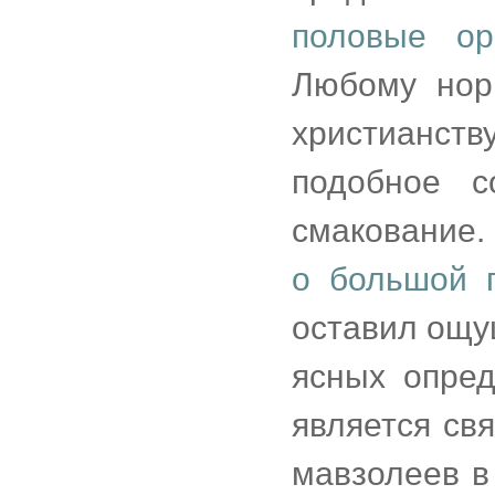
половые о
Любому нор
христианств
подобное с
смакование.
о большой 
оставил ощу
ясных опред
является св
мавзолеев в