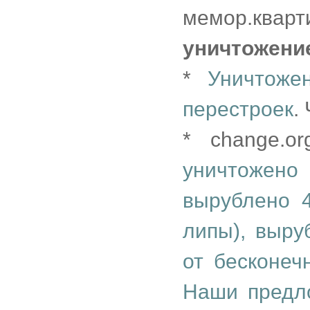
мемор.кварт
уничтожени
*
Уничтоже
перестроек
.
* change.o
уничтожен
вырублено 
липы), выру
от бесконеч
Наши предл