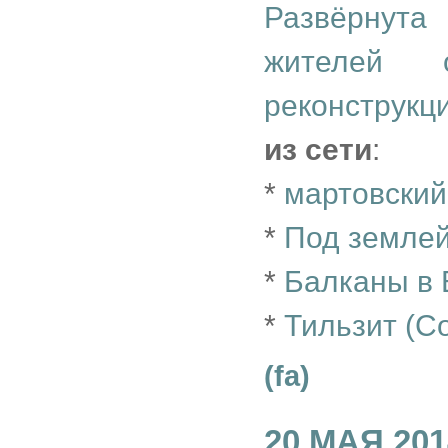
Развёрнута
жителей 
реконструкц
из сети
:
*
мартовский
*
Под землей
*
Балканы в
*
Тильзит (С
(fa)
20 МАЯ 201