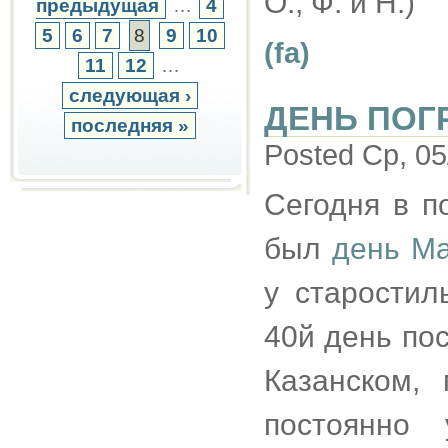
О., Ф. и Н.)
предыдущая
…
4
5
6
7
8
9
10
(fa)
11
12
…
следующая ›
ДЕНЬ ПОГ
последняя »
Posted Ср, 05
Сегодня в 
был
день Ма
у старостил
40й день по
Казанском, 
постоянно 