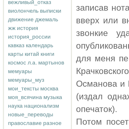
вежливый_отказ
записав нот
виолончель
выписки
вверх или в
движение
джемаль
жж
история
звонкие уд
история_россии
опубликован
кавказ
календарь
карты
китай
книги
для меня пе
космос
л.а.
мартынов
Крачковског
мемуары
мемуары_муз
Османова и 
мои_тексты
москва
(издал одн
моя_всячина
музыка
наука
национализм
опечаток).
новые_переводы
Потом посет
православие
разное