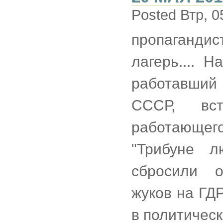
Posted Втр, 0
пропаганди
лагерь.... 
работавший
СССР, вст
работающего
"Трибуне л
сбросили о
жуков на ГД
в политическ