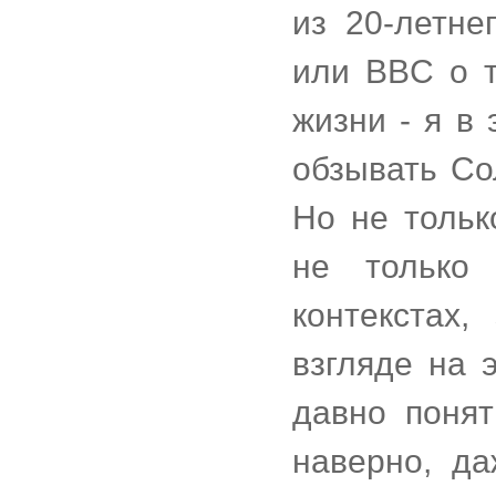
из 20-летне
или BBC о т
жизни - я в
обзывать Со
Но не тольк
не только
контекстах,
взгляде на 
давно поня
наверно, да