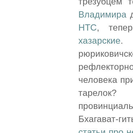
трезубцем т
Владимира
НТС
, тепе
хазарские
.
рюрикович
рефлекторн
человека пр
тарелок
провинциа
Бхагават-ги
статьи про 