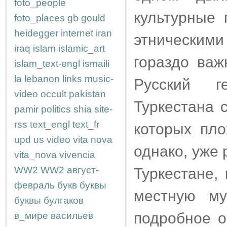
foto_people
культурные 
foto_places
gb
gould
heidegger
internet
iran
этнически
iraq
islam
islamic_art
гораздо важ
islam_text-engl
ismaili
la
lebanon
links
music-
Русский г
video
occult
pakistan
Туркестана 
pamir
politics
shia
site-
rss
text_engl
text_fr
которых пло
upd
us
video
vita nova
однако, уже
vita_nova
vivencia
WW2
WW2
август-
Туркестане,
февраль
букв
буквы
местную му
буквы
булгаков
подробное о
в_мире
васильев