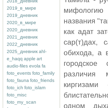
2018_дневник
2019_в_мире
мифологию 
2019_дневник
названия "та
2020_в_мире
2020_дневник
как адат за
2021_дневник
сар(т)дах,
2022_дневник
обихода, а 
2025_дневник
ahl-
e_haqq
apple
art
городское 
audio-files
evola
fa
различия 
foto_events
foto_family
foto_fauna
foto_friends
киргизами
foto_ich
foto_islam
блистатель
foto_misc
foto_my_scan
одном дых