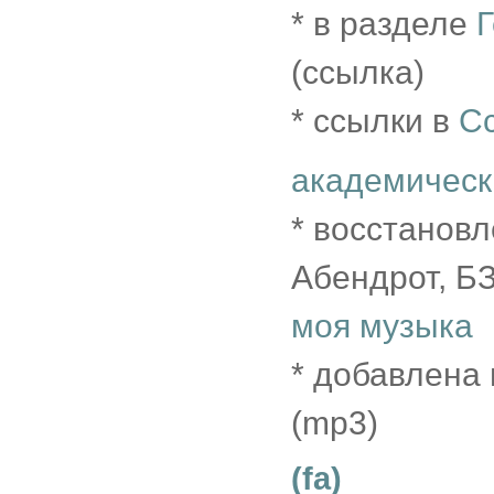
* в разделе
(ссылка)
* ссылки в
С
академическ
* восстановл
Абендрот, Б
моя музыка
* добавлена 
(mp3)
(fa)