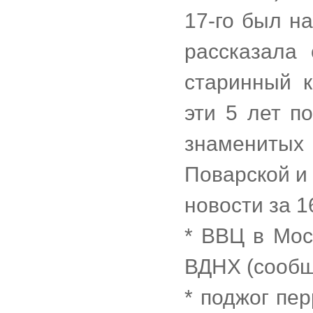
17-го был н
рассказала
старинный 
эти 5 лет п
знамениты
Поварской и
новости за 1
* ВВЦ в Мос
ВДНХ (сообш
* поджог пе