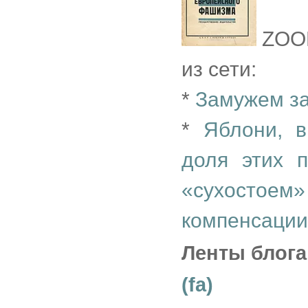
ZOO
из сети:
*
Замужем з
*
Яблони, в
доля этих 
«сухостоем»
компенсации
Ленты блога
(fa)