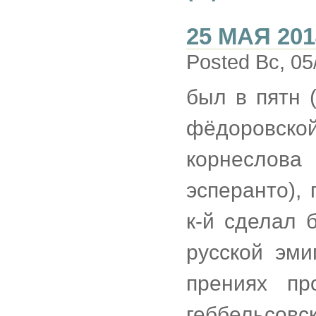
25 МАЯ 201
Posted Вс, 05
был в пятн 
фёдоровско
корнеслова
эсперанто),
к-й сделал 
русской эми
прениях пр
геббельс