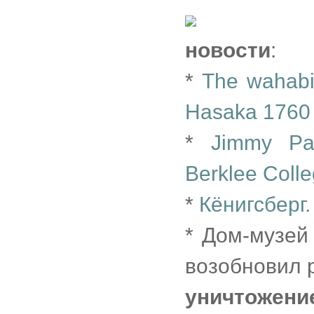
новости
:
*
The wahabis
Hasaka 1760
*
Jimmy Pa
Berklee Colle
*
Кёнигсберг
* Дом-музей
возобновил р
уничтожен