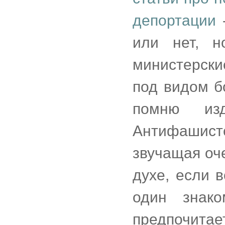
депортации
-
или нет, н
министерские
под видом б
помню из
Антифашист
звучащая оч
духе, если 
один знако
предпочит