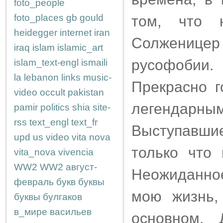
foto_people
foto_places
gb
gould
том, что 
heidegger
internet
iran
Солженицер
iraq
islam
islamic_art
русофобии.
islam_text-engl
ismaili
la
lebanon
links
music-
Прекрасно г
video
occult
pakistan
легендарн
pamir
politics
shia
site-
rss
text_engl
text_fr
Выступавши
upd
us
video
vita nova
только что
vita_nova
vivencia
WW2
WW2
август-
Неожиданно
февраль
букв
буквы
мою жизнь,
буквы
булгаков
в_мире
васильев
основном,