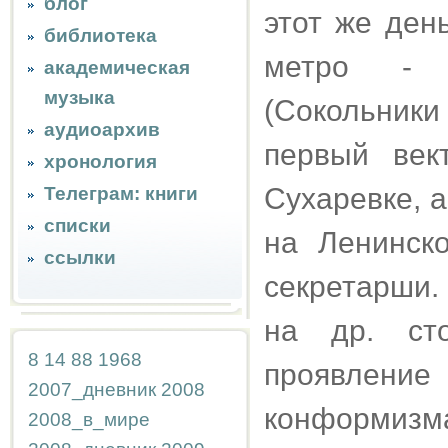
блог
этот же ден
библиотека
метро - 
академическая
музыка
(Сокольник
аудиоархив
первый век
хронология
Сухаревке, 
Телеграм: книги
списки
на Ленинск
ссылки
секретарши.
на др. сто
8
14
88
1968
проявление
2007_дневник
2008
конформизм
2008_в_мире