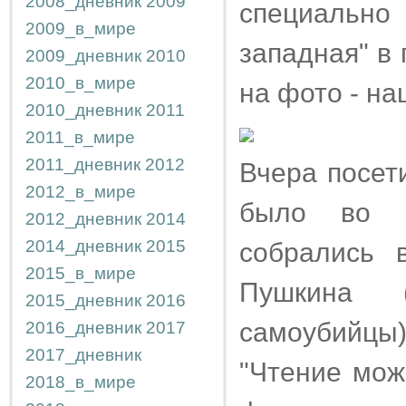
2008_дневник
2009
специальн
2009_в_мире
западная" в 
2009_дневник
2010
2010_в_мире
на фото - на
2010_дневник
2011
2011_в_мире
2011_дневник
2012
Вчера посет
2012_в_мире
было во м
2012_дневник
2014
2014_дневник
2015
собрались 
2015_в_мире
Пушкина (
2015_дневник
2016
самоубийц
2016_дневник
2017
2017_дневник
"Чтение мож
2018_в_мире