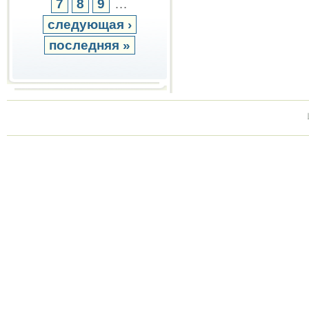
7
8
9
…
следующая ›
последняя »