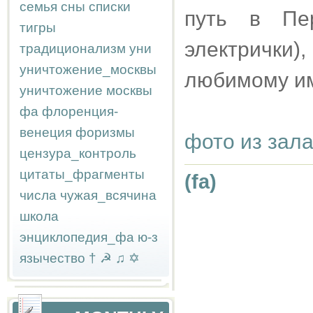
семья
сны
списки
путь в Пе
тигры
электрички
традиционализм
уни
уничтожение_москвы
любимому им
уничтожение москвы
фа
флоренция-
венеция
форизмы
фото из зал
цензура_контроль
цитаты_фрагменты
(fa)
числа
чужая_всячина
школа
энциклопедия_фа
ю-з
язычество
†
☭
♫
✡