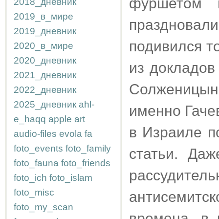
фуршетом 
2018_дневник
2019_в_мире
праздновали
2019_дневник
подивился то
2020_в_мире
2020_дневник
из докладов
2021_дневник
Солженицын
2022_дневник
2025_дневник
ahl-
именно Гаче
e_haqq
apple
art
в Израиле п
audio-files
evola
fa
foto_events
foto_family
статьи. Даж
foto_fauna
foto_friends
рассудите
foto_ich
foto_islam
foto_misc
антисемит
foto_my_scan
времена, в 