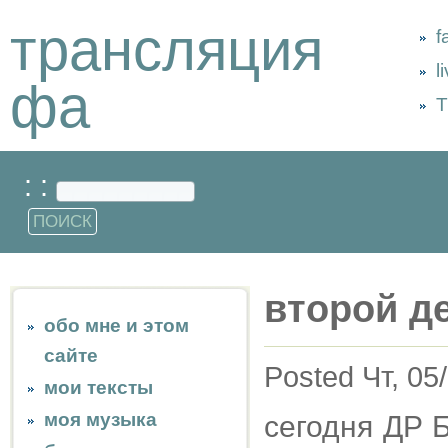
трансляция
f
l
фа
Т
: :
второй де
обо мне и этом
сайте
Posted Чт, 05
мои тексты
моя музыка
сегодня ДР 