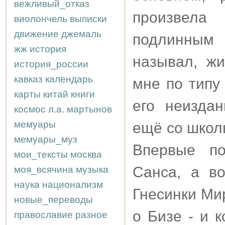
вежливый_отказ
произвела 
виолончель
выписки
движение
джемаль
подлинным 
жж
история
называл, жи
история_россии
кавказ
календарь
мне по типу
карты
китай
книги
его неизда
космос
л.а.
мартынов
мемуары
ещё со школы
мемуары_муз
Впервые по
мои_тексты
москва
Санса, а во
моя_всячина
музыка
наука
национализм
Гнесинки Ми
новые_переводы
о Бизе - и 
православие
разное