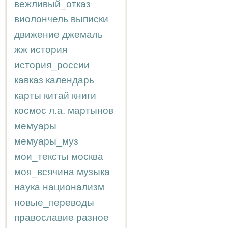
вежливый_отказ
виолончель
выписки
движение
джемаль
жж
история
история_россии
кавказ
календарь
карты
китай
книги
космос
л.а.
мартынов
мемуары
мемуары_муз
мои_тексты
москва
моя_всячина
музыка
наука
национализм
новые_переводы
православие
разное