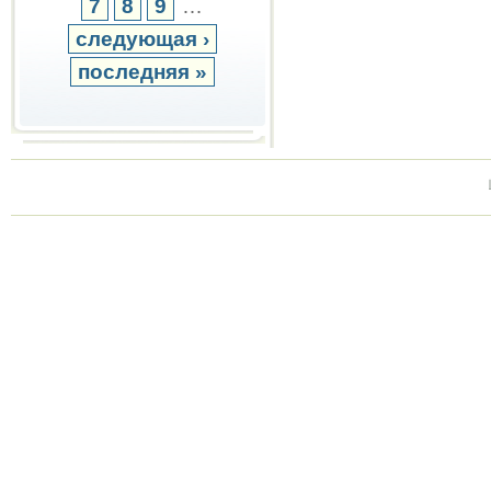
7
8
9
…
следующая ›
последняя »