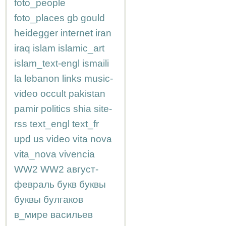
foto_people
foto_places
gb
gould
heidegger
internet
iran
iraq
islam
islamic_art
islam_text-engl
ismaili
la
lebanon
links
music-
video
occult
pakistan
pamir
politics
shia
site-
rss
text_engl
text_fr
upd
us
video
vita nova
vita_nova
vivencia
WW2
WW2
август-
февраль
букв
буквы
буквы
булгаков
в_мире
васильев