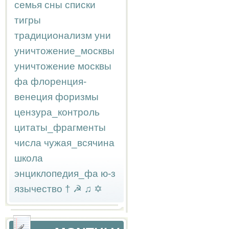
семья
сны
списки
тигры
традиционализм
уни
уничтожение_москвы
уничтожение москвы
фа
флоренция-
венеция
форизмы
цензура_контроль
цитаты_фрагменты
числа
чужая_всячина
школа
энциклопедия_фа
ю-з
язычество
†
☭
♫
✡