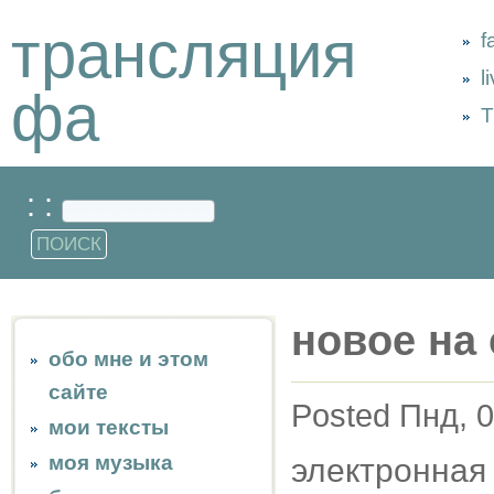
трансляция
f
l
фа
Т
: :
новое на 
обо мне и этом
сайте
Posted Пнд, 0
мои тексты
моя музыка
электронная