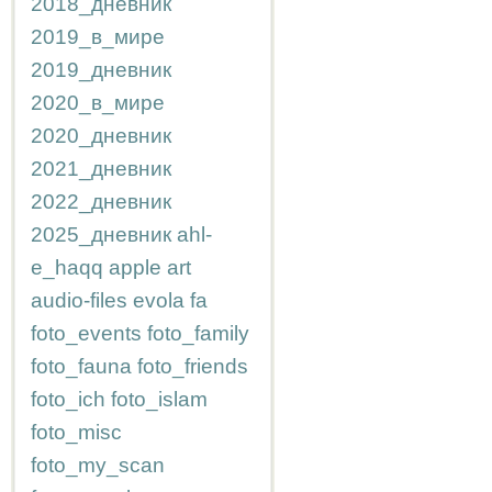
2018_дневник
2019_в_мире
2019_дневник
2020_в_мире
2020_дневник
2021_дневник
2022_дневник
2025_дневник
ahl-
e_haqq
apple
art
audio-files
evola
fa
foto_events
foto_family
foto_fauna
foto_friends
foto_ich
foto_islam
foto_misc
foto_my_scan