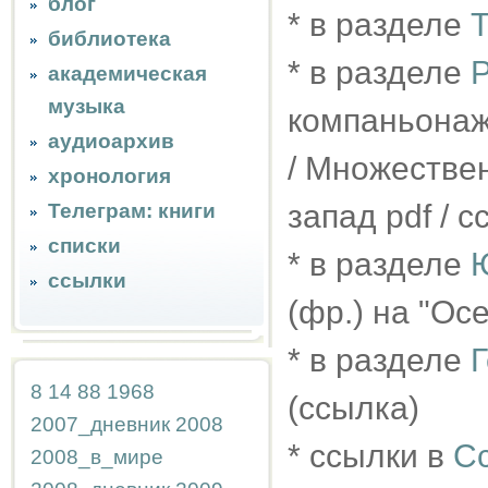
блог
* в разделе
Т
библиотека
* в разделе
Р
академическая
музыка
компаньонаж 
аудиоархив
/ Множествен
хронология
запад pdf / 
Телеграм: книги
списки
* в разделе
ссылки
(фр.) на "Ос
* в разделе
8
14
88
1968
(ссылка)
2007_дневник
2008
* ссылки в
С
2008_в_мире